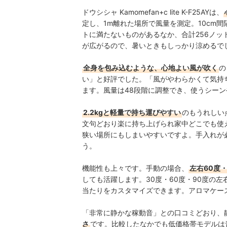
ドウシシャ Kamomefan+c lite K-F25AYは、
定し、1m離れた場所で風量を測定。10cm間
トに満たないものがあるなか、合計256ノッ
が広がるので、暑いときもしっかり涼めるで
全身を包み込むような、心地よい風が吹く
の
い」と好評でした。「風がやわらかくて気持
ます。風量は48段階に調整でき、使うシー
2.2kgと軽量で持ち運びやすい
のもうれしい
文句どおり楽に持ち上げられ家中どこでも使え
狭い場所にもしまいやすいですよ。手入れが
う。
機能性も上々です。手動の場合、
左右60度
しても活躍します。30度・60度・90度の
当たりをカスタマイズできます。アロマケー
「非常に静かな稼動音」との口コミどおり、静
さ
です。比較したなかでも低価格帯モデルは音