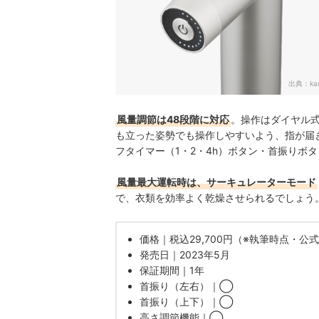
出典：
ka
風量調節は48段階に対応
。操作はダイヤル
も立った姿勢でも操作しやすいよう、指が届
フタイマー（1・2・4h）ボタン・首振りボ
風量最大運転時は、サーキュレーターモード
で、衣類を効率よく乾燥させられるでしょう
価格｜税込29,700円（※執筆時点・公
発売日｜2023年5月
保証期間｜1年
首振り（左右）｜◯
首振り（上下）｜◯
高さ調節機能｜◯