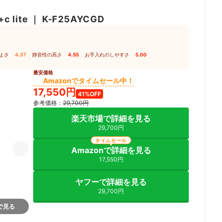
c lite
｜
K-F25AYCGD
よさ
4.37
｜
静音性の高さ
4.55
｜
お手入れのしやすさ
5.00
｜
最安価格
Amazonでタイムセール中！
17,550円
41%OFF
参考価格：
29,700円
楽天市場で詳細を見る
29,700円
タイムセール
Amazonで詳細を見る
17,550円
ヤフーで詳細を見る
29,700円
nで見る