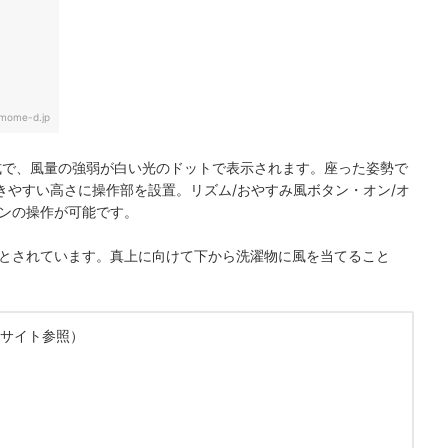
mome-d.jp
式で、風量の強弱が白い光のドットで表示されます。座った姿勢で
きやすい高さに操作部を設置。リズム/おやすみ風ボタン・オン/オ
タンの操作が可能です。
とされています。真上に向けて下から洗濯物に風を当てること
。
式サイト参照）