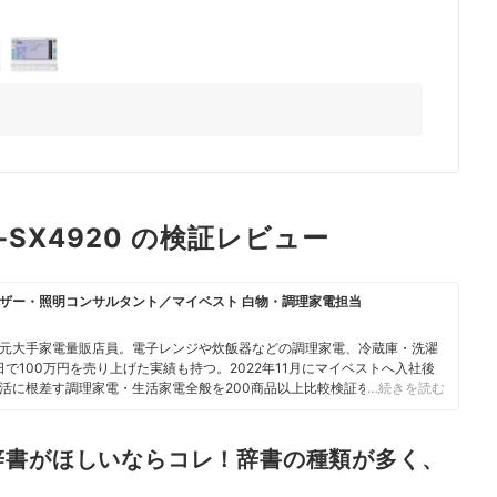
3+
-SX4920 の検証レビュー
ザー・照明コンサルタント／マイベスト 白物・調理家電担当
元大手家電量販店員。電子レンジや炊飯器などの調理家電、冷蔵庫・洗濯
で100万円を売り上げた実績も持つ。2022年11月にマイベストへ入社後
活に根差す調理家電・生活家電全般を200商品以上比較検証を行う。各商
…続きを読む
がら比較検証を行い、その知見をコンテンツに反映させている。10年以上
ら、「買うときだけでなく、買ったあとも長く満足できる商品」を選べる
辞書がほしいならコレ！辞書の種類が多く、