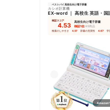
ベストバイ 高校生向け電子辞書
カシオ計算機
EX-word
｜
高校生 英語・国
検証スコア
高校生向け電子辞書
4.53
検証1位
/49商品
検索のしやすさ
4.57
｜
辞書の充実性
4.67
｜
学
Amazo