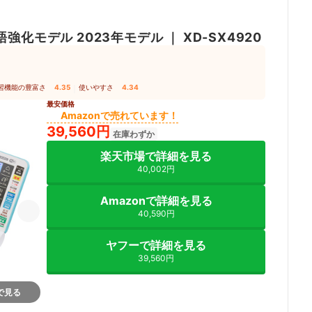
語強化モデル 2023年モデル
｜
XD-SX4920
習機能の豊富さ
4.35
｜
使いやすさ
4.34
最安価格
Amazonで売れています！
39,560円
在庫わずか
楽天市場で詳細を見る
40,002円
Amazonで詳細を見る
40,590円
ヤフーで詳細を見る
39,560円
nで見る