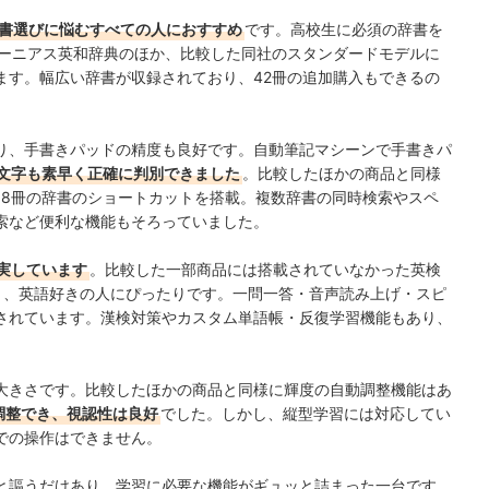
書選びに悩むすべての人におすすめ
です。高校生に
必須の辞書を
ーニアス英和辞典のほか、
比較した同社のスタンダードモデルに
ます。幅広い辞書が収録されており、
42冊の追加購入もできるの
り、手書きパッドの精度も良好です。自動筆記マシーンで手書きパ
文字も素早く正確に判別できました
。比較したほかの商品と同様
18冊の辞書のショートカットを搭載。複数辞書の同時検索やスペ
索など便利な機能もそろっていました。
実しています
。
比較した一部商品には搭載されていなかった英検
り、英語好きの人にぴったりです。
一問一答・音声読み上げ・スピ
されています。
漢検対策やカスタム単語帳・反復学習機能もあり、
。
な大きさです。比較したほかの商品と同様に輝度の自動調整機能はあ
調整でき、視認性は良好
でした。しかし、縦型学習には対応してい
での操作はできません。
と謳うだけあり、
学習に必要な機能がギュッと詰まった一台です。