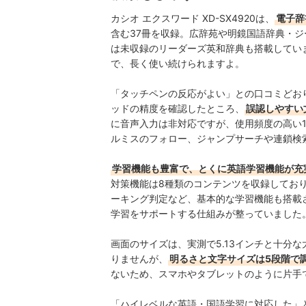
カシオ エクスワード XD-SX4920は、
電子辞
含む37冊を収録。
広辞苑や明鏡国語辞典・ジ
は未収録のリーダーズ英和辞典も搭載してい
で、長く使い続けられますよ。
「タッチペンの反応がよい」との口コミどお
ッドの精度を確認したところ、
誤認しやすい
に音声入力は非対応ですが、使用頻度の高い
ルミスのフォロー、ジャンプサーチや連鎖検
学習機能も豊富で、とくに英語学習機能が充
対策機能は
8種類のコンテンツを収録してお
ーキング判定など、基本的な学習機能も搭載
学習をサポートする仕組みが整っていました
画面のサイズは、実測で5.13インチと十分
りませんが、
明るさと文字サイズは5段階で
ないため、スマホやタブレットのように片手
「ハイレベルな英語・国語学習に対応した」