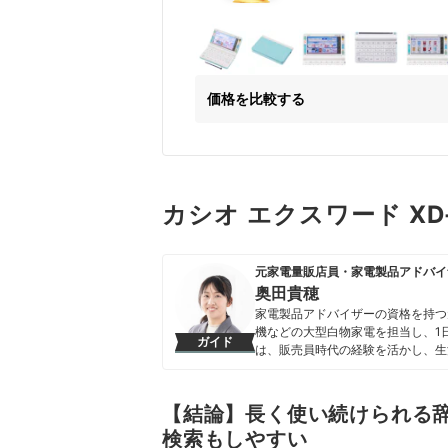
価格を比較する
カシオ エクスワード XD
元家電量販店員・家電製品アドバイ
奥田貴穂
家電製品アドバイザーの資格を持つ
機などの大型白物家電を担当し、1日
ガイド
は、販売員時代の経験を活かし、生
品の強みと弱みを多角的に見出しな
使う家電を長く担当してきた経験か
コンテンツ制作を心掛けている。
【結論】長く使い続けられる
奥田貴穂のプロフィール
検索もしやすい