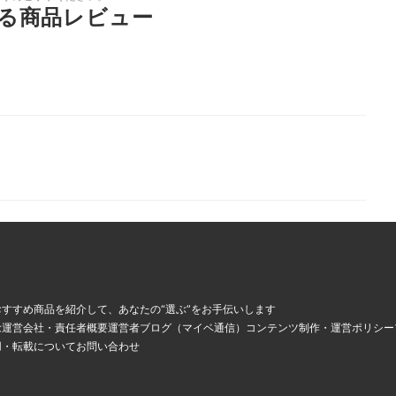
る商品レビュー
ド
、
すすめ商品を紹介して、あなたの“選ぶ”をお手伝いします
念
運営会社・責任者概要
運営者ブログ（マイベ通信）
コンテンツ制作・運営ポリシー
用・転載について
お問い合わせ