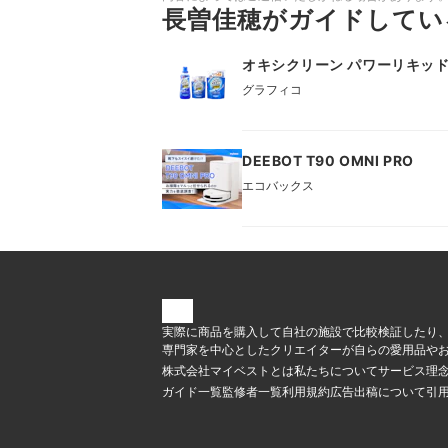
長曽佳穂がガイドしてい
オキシクリーン パワーリキッ
グラフィコ
DEEBOT T90 OMNI PRO
エコバックス
実際に商品を購入して自社の施設で比較検証したり
専門家を中心としたクリエイターが自らの愛用品やお
株式会社マイベストとは
私たちについて
サービス理
ガイド一覧
監修者一覧
利用規約
広告出稿について
引