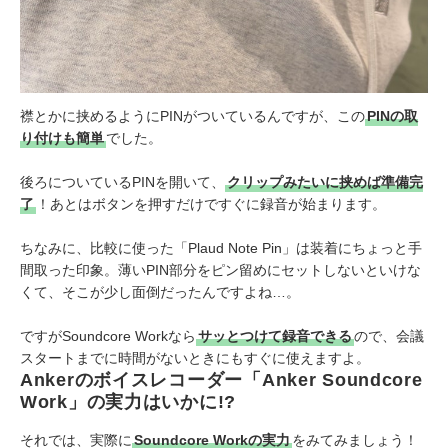
襟とかに挟めるようにPINがついているんですが、この
PINの取
り付けも簡単
でした。
後ろについているPINを開いて、
クリップみたいに挟めば準備完
了
！あとはボタンを押すだけですぐに録音が始まります。
ちなみに、比較に使った「Plaud Note Pin」は装着にちょっと手
間取った印象。薄いPIN部分をピン留めにセットしないといけな
くて、そこが少し面倒だったんですよね…。
ですがSoundcore Workなら
サッとつけて録音できる
ので、会議
スタートまでに時間がないときにもすぐに使えますよ。
Ankerのボイスレコーダー「Anker Soundcore
Work」の実力はいかに!?
それでは、実際に
Soundcore Workの実力
をみてみましょう！