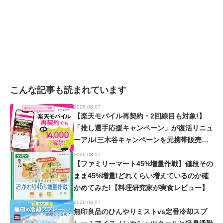
こんな記事も読まれています
2026.08.07
【楽天モバイル再契約・2回線目も対象!】
「推し選手応援キャンペーン」が復活リニュ
ーアル!三木谷キャンペーンを元携帯販売員
が徹底解説!【楽天イーグルス・ヴィッセル
2026.08.07
神戸】
【ファミリーマート45%増量作戦】値段その
まま45%増量!どれくらい増えているのか確
かめてみた!【料理研究家が実食レビュー】
2026.08.07
無印良品のひんやりミストvs定番冷却スプ