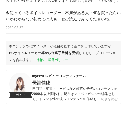
みてわかった文字起こしの精度なども詳しく紹介しちゃいます。
今使っているボイスレコーダーに不満がある人・何を買ったらい
いかわからない初めての人も、ぜひ読んでみてくださいね。
2026.02.27
本コンテンツはマイベストが独自の基準に基づき制作していますが、
ECサイトやメーカー等から送客手数料を受領
しており、プロモーショ
ンを含みます。
制作・運営ポリシー
mybest レビューコンテンツチーム
長曽佳穂
日用品・家電・サービスなど幅広い分野のコンテンツを
2000本以上関わる。現在はマイベマガジンの編集とし
ガイド
て、トレンド性の強いコンテンツの作成もしている。ま
…続きを読む
た、私生活では一児の母として日々奮闘。「読者目線に
立ち、気になるところを深堀りする」ことをモットー
に、コンテンツ制作に励んでいる。
長曽佳穂のプロフィール