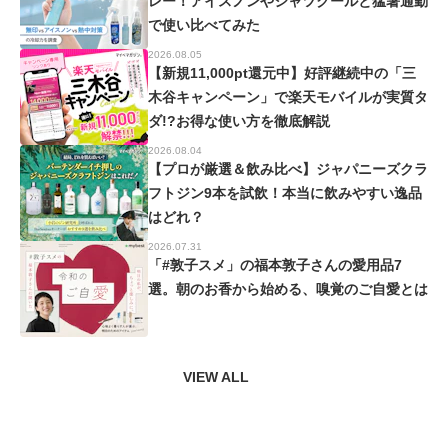
レー！アイスノンやシャツクールと猛暑通勤
で使い比べてみた
2026.08.05
【新規11,000pt還元中】好評継続中の「三
木谷キャンペーン」で楽天モバイルが実質タ
ダ!?お得な使い方を徹底解説
2026.08.04
【プロが厳選＆飲み比べ】ジャパニーズクラ
フトジン9本を試飲！本当に飲みやすい逸品
はどれ？
2026.07.31
「#敦子スメ」の福本敦子さんの愛用品7
選。朝のお香から始める、嗅覚のご自愛とは
VIEW ALL