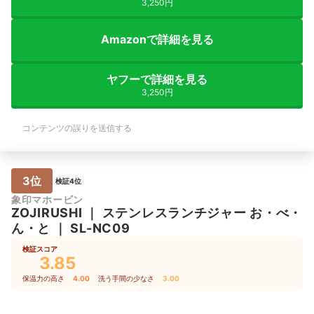
3,250円
Amazonで詳細を見る
ヤフーで詳細を見る
3,250円
コンテンツの誤りを送信する
3位
検証4位
象印マホービン
ZOJIRUSHI
｜
ステンレスランチジャー お・べ・
ん・と
｜
SL-NC09
検証スコア
3.85
保温力の高さ
4.00
｜
洗う手間の少なさ
3.00