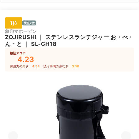
1位
検証2位
象印マホービン
ZOJIRUSHI
｜
ステンレスランチジャー お・べ・
ん・と
｜
SL-GH18
検証スコア
4.23
保温力の高さ
4.34
｜
洗う手間の少なさ
3.50