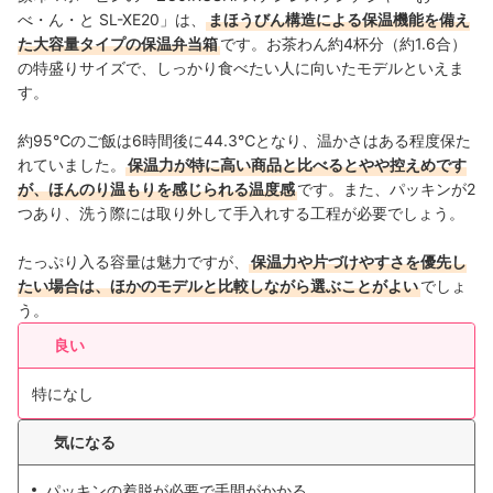
べ・ん・と SL-XE20」は、
まほうびん構造による保温機能を備え
た大容量タイプの保温弁当箱
です。お茶わん約4杯分（約1.6合）
の特盛りサイズで、しっかり食べたい人に向いたモデルといえま
す。
約95℃のご飯は6時間後に44.3℃となり、温かさはある程度保た
れていました。
保温力が特に高い商品と比べるとやや控えめです
が、ほんのり温もりを感じられる温度感
です。また、パッキンが2
つあり、洗う際には取り外して手入れする工程が必要でしょう。
たっぷり入る容量は魅力ですが、
保温力や片づけやすさを優先し
たい場合は、ほかのモデルと比較しながら選ぶことがよい
でしょ
う。
良い
特になし
気になる
パッキンの着脱が必要で手間がかかる