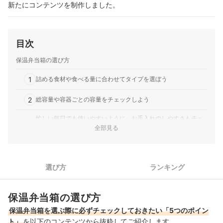
新たにコンテンツを制作しました。
目次
保温弁当箱の選び方
1
詰める食材や食べる量に合わせてタイプを選ぼう
2
総容量や容器ごとの容量をチェックしよう
忙しい毎日でも使いやすいように、お手入れのしやすさもチェ
3
ック
全部見る
4
おかずまで温かくしたいなら、電子レンジ対応かチェック！
5
選び方
ランキング
あると便利な付加機能もチェック
象印の保温弁当箱全4商品おすすめ人気ランキング
保温弁当箱の選び方
売れ筋の人気象印の保温弁当箱全4商品を徹底比較！
保温弁当箱を選ぶ際に必ずチェックしておきたい「5つのポイン
ト」
を以下のコンテンツから抜粋してご紹介します。