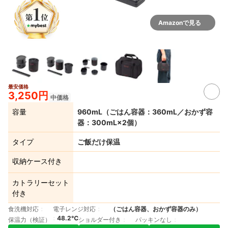
Amazonで見る
最安価格
3,250円
中価格
容量
960mL（ごはん容器：360mL／おかず容
器：300mL×2個）
タイプ
ご飯だけ保温
収納ケース付き
カトラリーセット
付き
食洗機対応
電子レンジ対応
（ごはん容器、おかず容器のみ）
48.2℃
保温力（検証）
ショルダー付き
パッキンなし