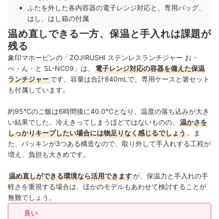
ふたを外した各内容器の電子レンジ対応と、専用バッグ、
はし、はし箱の付属
温め直しできる一方、保温と手入れは課題が
残る
象印マホービンの「ZOJIRUSHI ステンレスランチジャー お・
べ・ん・と SL-NC09」は、
電子レンジ対応の容器を備えた保温
ランチジャー
です。容量は合計840mLで、専用ケースと箸セット
も付属しています。
約95℃のご飯は6時間後に40.0℃となり、温度の落ち込みが大き
い結果でした。冷えきってしまうほどではないものの、
温かさを
しっかりキープしたい場合には物足りなく感じるでしょう
。ま
た、パッキンが3つある構造なので、取り外して手入れする工程が
増え、負担も大きめです。
温め直しができる環境なら活用できます
が、保温力と手入れの手
軽さを重視する場合は、ほかのモデルもあわせて検討することが
無難でしょう。
良い