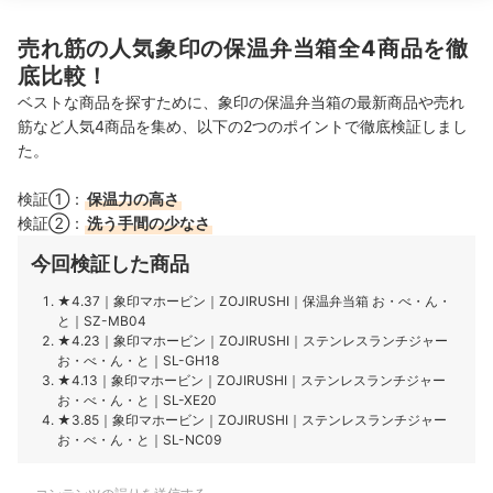
した。 ◯最後に 商品到着までにサポー
トの方のフォローいただき、使用するこ
売れ筋の人気象印の保温弁当箱全4商品を徹
とが出来ました。 メールでもお礼をお
伝えしましたが改めてありがとうござい
底比較！
ました。
ベストな商品を探すために、象印の保温弁当箱の最新商品や売れ
筋など人気4商品を集め、以下の2つのポイントで徹底検証しまし
た。
検証①：
保温力の高さ
検証②：
洗う手間の少なさ
今回検証した商品
★4.37
｜
象印マホービン
｜
ZOJIRUSHI
｜
保温弁当箱 お・べ・ん・
と
｜
SZ-MB04
★4.23
｜
象印マホービン
｜
ZOJIRUSHI
｜
ステンレスランチジャー
お・べ・ん・と
｜
SL-GH18
★4.13
｜
象印マホービン
｜
ZOJIRUSHI
｜
ステンレスランチジャー
お・べ・ん・と
｜
SL-XE20
★3.85
｜
象印マホービン
｜
ZOJIRUSHI
｜
ステンレスランチジャー
お・べ・ん・と
｜
SL-NC09