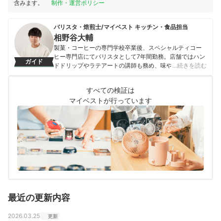
含みます。
制作・運営ポリシー
バリスタ・焙煎士/マイベスト キッチン・食品担当
相野谷大輔
製菓・コーヒーの専門学校卒業後、スペシャルティコー
ヒー専門店にてバリスタとして7年間勤務。店舗ではハン
ガイド
ドドリップやラテアートの講師も務め、味や香りへの繊
…続きを読む
細な感覚を磨く。マイベスト入社後はカフェで勤務して
いたこれまでの経験を活かし、コーヒー器具をはじめ、
すべての検証は
調理器具やキッチン雑貨、食品・ドリンク、ギフトアイ
マイベストが行っています
テムなど、食まわり全般の商材の比較検証を担当。「ユ
ーザーの立場に立って考える」をモットーに、日々の業
務に取り組んでいる。また、焙煎士・バリスタとして現
在も現場に立ち、実体験に基づいたリアルなレビューを
届けている。
相野谷大輔のプロフィール
最近の更新内容
2026.03.25
更新