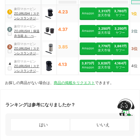
象印マホービン
4.23
3,313円
3,780円
1
Amazon
1位
ZOJIRUSHI
｜
ステ
楽天市場
ヤフー
ンレスランチジャ
ー お・べ・ん・と
象印マホービン
｜
SL-GH18
4.37
3,250円
3,250円
2
Amazon
2位
ZOJIRUSHI
｜
保温
楽天市場
ヤフー
弁当箱 お・べ・
ん・と
｜
SZ-
象印マホービン
MB04
3.85
3,779円
3,867円
3
Amazon
3位
ZOJIRUSHI
｜
ステ
楽天市場
ヤフー
ンレスランチジャ
ー お・べ・ん・と
象印マホービン
｜
SL-NC09
3,873円
3,828円
4,164円
4.13
4
4位
ZOJIRUSHI
｜
ステ
Amazon
楽天市場
ヤフー
ンレスランチジャ
ー お・べ・ん・と
｜
SL-XE20
お探しの商品がない場合は、
商品の掲載をリクエスト
できます。
ランキングは参考になりましたか？
はい
いいえ