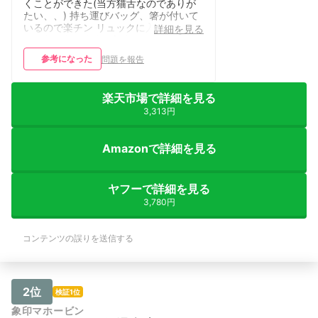
くことができた(当方猫舌なのでありが
たい、、) 持ち運びバッグ、箸が付いて
いるので楽チン リュックに入れて横倒
詳細を見る
しにならないように気をつけていたこと
もあり、スープがこぼれたりするような
参考になった
問題を報告
ことは皆無だった 丸形なので洗うのも
比較的容易だった ◯改善されると良い
と思う点 バッグ、本体含め色合いが無
楽天市場で詳細を見る
骨感あふれている、、同製品の黒のほう
が見た目は良さそう 重厚な分、少々重
3,313円
い 豚肉を炒めたものを入れていったと
ころ、食べ終わりの油汚れがなかなか取
Amazonで詳細を見る
れず苦労した ◯コメント 初めてランチ
ジャーを使ったので温かいものが食べら
れることがとても嬉しかったです。 作
り置きスープを作って事務所仕事の時は
ヤフーで詳細を見る
できる限り使ってみようかなと思う程度
3,780円
に気に入っています。 無骨感あるので
事務所で開けるのはちょっと恥ずかしい
けどまあおじさんのお弁当にはみんな興
コンテンツの誤りを送信する
味なかろうと思って気にするのをやめま
した。 冬場に使うと外気温の関係でも
う少し保温が効かないかも。とは感じま
した。 ◯最後に 商品到着までにサポー
2位
トの方のフォローいただき、使用するこ
検証1位
とが出来ました。 メールでもお礼をお
象印マホービン
伝えしましたが改めてありがとうござい