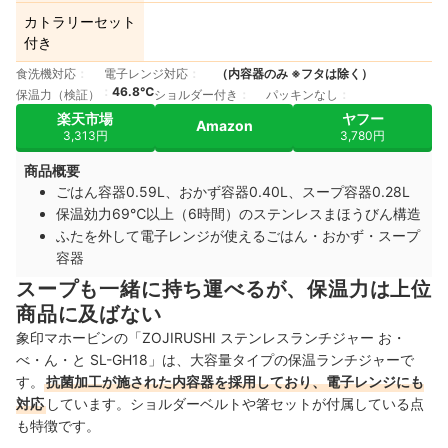
カトラリーセット
付き
食洗機対応
電子レンジ対応
（内容器のみ ※フタは除く）
46.8℃
保温力（検証）
ショルダー付き
パッキンなし
楽天市場
ヤフー
Amazon
3,313円
3,780円
商品概要
ごはん容器0.59L、おかず容器0.40L、スープ容器0.28L
保温効力69℃以上（6時間）のステンレスまほうびん構造
ふたを外して電子レンジが使えるごはん・おかず・スープ
容器
スープも一緒に持ち運べるが、保温力は上位
商品に及ばない
象印マホービンの「ZOJIRUSHI ステンレスランチジャー お・
べ・ん・と SL-GH18」は、大容量タイプの保温ランチジャーで
す。
抗菌加工が施された内容器を採用しており、電子レンジにも
対応
しています。ショルダーベルトや箸セットが付属している点
も特徴です。