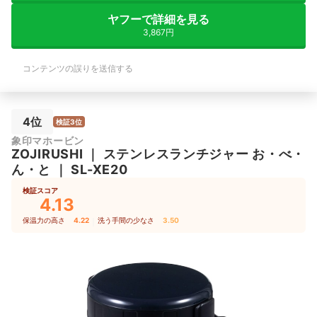
ヤフーで詳細を見る
3,867円
コンテンツの誤りを送信する
4位
検証3位
象印マホービン
ZOJIRUSHI
｜
ステンレスランチジャー お・べ・
ん・と
｜
SL-XE20
検証スコア
4.13
保温力の高さ
4.22
｜
洗う手間の少なさ
3.50