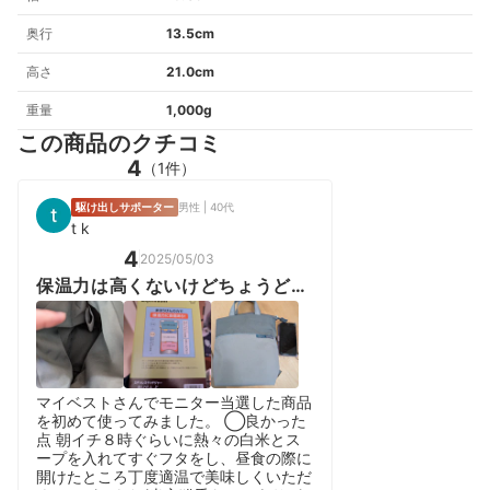
奥行
13.5cm
高さ
21.0cm
重量
1,000g
この商品のクチコミ
4
（1件）
駆け出しサポーター
男性 | 40代
t k
4
2025/05/03
保温力は高くないけどちょうどい
い
マイベストさんでモニター当選した商品
を初めて使ってみました。 ◯良かった
点 朝イチ８時ぐらいに熱々の白米とス
ープを入れてすぐフタをし、昼食の際に
開けたところ丁度適温で美味しくいただ