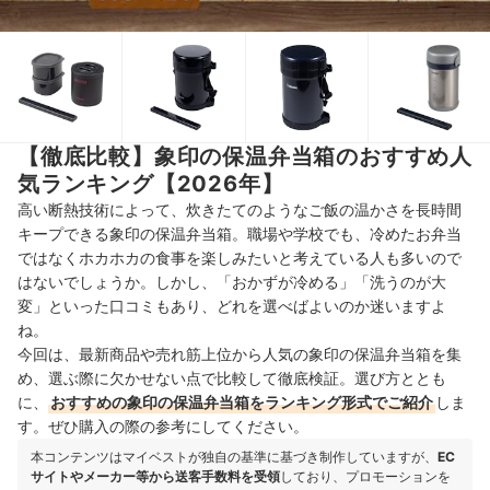
【徹底比較】象印の保温弁当箱のおすすめ人
気ランキング【2026年】
高い断熱技術によって、炊きたてのようなご飯の温かさを長時間
キープできる象印の保温弁当箱。職場や学校でも、冷めたお弁当
ではなくホカホカの食事を楽しみたいと考えている人も多いので
はないでしょうか。しかし、「おかずが冷める」「洗うのが大
変」といった口コミもあり、どれを選べばよいのか迷いますよ
ね。
今回は、最新商品や売れ筋上位から人気の象印の保温弁当箱を集
め、選ぶ際に欠かせない点で比較して徹底検証。選び方ととも
に、
おすすめの象印の保温弁当箱をランキング形式でご紹介
しま
す。ぜひ購入の際の参考にしてください。
本コンテンツはマイベストが独自の基準に基づき制作していますが、
EC
サイトやメーカー等から送客手数料を受領
しており、プロモーションを