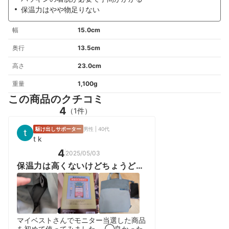
保温力はやや物足りない
幅
15.0cm
奥行
13.5cm
高さ
23.0cm
重量
1,100g
この商品のクチコミ
4
（1件）
駆け出しサポーター
男性 | 40代
t k
4
2025/05/03
保温力は高くないけどちょうどい
い
マイベストさんでモニター当選した商品
を初めて使ってみました。 ◯良かった