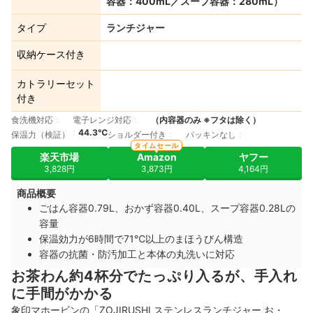
容器：400mL／スープ容器：280mL）
タイプ
ランチジャー
収納ケース付き
カトラリーセット
付き
食洗機対応
電子レンジ対応
（内容器のみ ※フタは除く）
44.3℃
保温力（検証）
ショルダー付き
パッキンなし
タイムセール
楽天市場
Amazon
ヤフー
3,828円
3,873円
4,164円
商品概要
ごはん容器0.79L、おかず容器0.40L、スープ容器0.28Lの
容量
保温効力が6時間で71℃以上のまほうびん構造
容器の抗菌・防汚加工と本体の丸洗いに対応
お茶わん約4杯分でたっぷり入るが、手入れ
に手間がかかる
象印マホービンの「ZOJIRUSHI ステンレスランチジャー お・