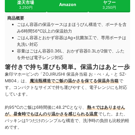
楽天市場
ヤフー
Amazon
3,250円
3,250円
商品概要
ごはん容器の保温ケースはまほうびん構造で、ポーチを含
み6時間56℃以上の保温効力
ごはん容器とおかず容器はAg+抗菌加工で、専用ポーチは
丸洗い対応
容量はごはん容器0.36L、おかず容器0.3Lが2個で、ふた
を外せば電子レンジ対応
箸付きで持ち運びも簡単。保温力はあと一歩
象印マホービンの「ZOJIRUSHI 保温弁当箱 お・べ・ん・と SZ-
MB04」は、
魔法瓶構造でご飯の温かさを保てる保温弁当箱
で
す。コンパクトなサイズで持ち運びやすく、電子レンジにも対応
しています。
約95℃のご飯は6時間後に48.2℃となり、
熱々ではありません
が、昼食時でもほんのり温かさを感じられる温度
でした。また、
パッキンは1つだけのシンプルな構造で、洗浄時の負担も比較的軽
めです。