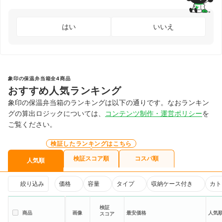
はい
いいえ
象印の保温弁当箱全4商品
おすすめ人気ランキング
象印の保温弁当箱のランキングは以下の通りです。なおランキン
グの算出ロジックについては、
コンテンツ制作・運営ポリシー
を
ご覧ください。
検証したランキングはこちら
検証スコア順
コスパ順
人気順
絞り込み
価格
容量
タイプ
収納ケース付き
カト
検証
商品
画像
最安価格
人気
スコア