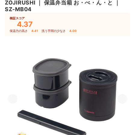
ZOJIRUSHI
｜
保温弁当箱 お・べ・ん・と
｜
ました。
SZ-MB04
検証スコア
4.37
保温力の高さ
4.41
｜
洗う手間の少なさ
4.00