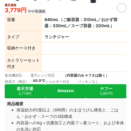
最安価格
3,779円
やや高価格
容量
840mL（ご飯容器：310mL／おかず容
器：330mL／スープ容器：200mL）
タイプ
ランチジャー
収納ケース付き
カトラリーセット
付き
食洗機対応
電子レンジ対応
（内容器のみ ※フタは除く）
40.0℃
保温力（検証）
ショルダー付き
パッキンなし
楽天市場
ヤフー
Amazon
3,779円
3,867円
商品概要
保温効力65度以上（6時間）のまほうびん構造と、ごは
ん・おかず・スープの3段構成
内容器へのAg＋抗菌加工と内面フッ素コート、および本体
の丸洗い対応