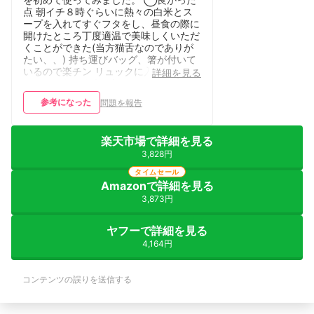
点 朝イチ８時ぐらいに熱々の白米とス
ープを入れてすぐフタをし、昼食の際に
開けたところ丁度適温で美味しくいただ
くことができた(当方猫舌なのでありが
たい、、) 持ち運びバッグ、箸が付いて
いるので楽チン リュックに入れて横倒
詳細を見る
しにならないように気をつけていたこと
もあり、スープがこぼれたりするような
参考になった
問題を報告
ことは皆無だった 丸形なので洗うのも
比較的容易だった ◯改善されると良い
と思う点 バッグ、本体含め色合いが無
楽天市場で詳細を見る
骨感あふれている、、同製品の黒のほう
が見た目は良さそう 重厚な分、少々重
3,828円
い 豚肉を炒めたものを入れていったと
タイムセール
ころ、食べ終わりの油汚れがなかなか取
Amazonで詳細を見る
れず苦労した ◯コメント 初めてランチ
3,873円
ジャーを使ったので温かいものが食べら
れることがとても嬉しかったです。 作
り置きスープを作って事務所仕事の時は
ヤフーで詳細を見る
できる限り使ってみようかなと思う程度
4,164円
に気に入っています。 無骨感あるので
事務所で開けるのはちょっと恥ずかしい
けどまあおじさんのお弁当にはみんな興
コンテンツの誤りを送信する
味なかろうと思って気にするのをやめま
した。 冬場に使うと外気温の関係でも
う少し保温が効かないかも。とは感じま