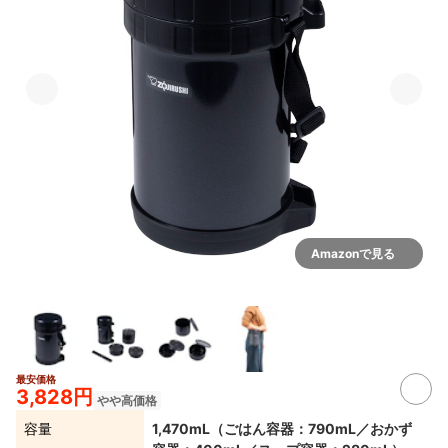
Amazonで見る
最安価格
3,828円
やや高価格
容量
1,470mL（ごはん容器：790mL／おかず