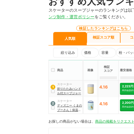
おすすめ人気ラン
スケーターのスープジャーのランキングは以
ンツ制作・運営ポリシー
をご覧ください。
検証したランキングはこちら
検証スコア順
コ
人気順
絞り込み
価格
容量
栓・パッ
検証
商品
画像
最安価格
スコア
スケーター
4.16
2,223円
1
折りたたみハンド
Amazon
ル付スープジャー
スケーター
2,200円
4.16
2
ディズニー
くまの
Amazon
プーさん
｜
保温保
冷デリカポット
お探しの商品がない場合は、
商品の掲載をリクエス