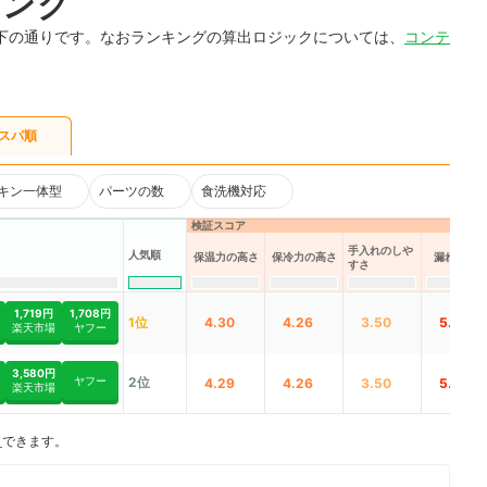
キング
下の通りです。なおランキングの算出ロジックについては、
コンテ
スパ順
キン一体型
パーツの数
食洗機対応
検証スコア
手入れのしや
人気順
保温力の高さ
保冷力の高さ
漏れにく
すさ
1,719円
1,708円
1位
4.30
4.26
3.50
5.00
楽天市場
ヤフー
3,580円
ヤフー
2位
4.29
4.26
3.50
5.00
楽天市場
ト
できます。