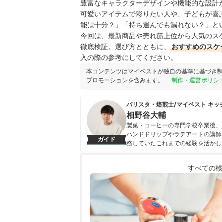
豊富なキャラクターデザインや機能的な設計
可愛いアイテムで彩りたい人や、子どもが喜
能は十分？」「持ち運んでも漏れない？」と
今回は、最新商品や売れ筋上位から人気のス
徹底検証。選び方とともに、
おすすめのスケ
入の際の参考にしてください。
本コンテンツはマイベストが独自の基準に基づき
プロモーションを含みます。
制作・運営ポリシ
バリスタ・焙煎士/マイベスト キッ
相野谷大輔
製菓・コーヒーの専門学校卒業後、
ハンドドリップやラテアートの講師
ガイド
務していたこれまでの経験を活かし
フトアイテムなど、食まわり全般の
に、日々の業務に取り組んでいる。
すべての
ルなレビューを届けている。
相野谷大輔のプロフィール