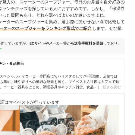
が魅力の、スケーターのスープジャー。毎日のお弁当を自分好みの
ぶランチグッズを探している人におすすめです。しかし、「保温性
いった疑問もあり、どれを選べばよいのか迷いますよね。
ケーターのスープジャーを集め、選ぶ際に欠かせない点で比較して
ーターのスープジャーをランキング形式でご紹介
します。ぜひ購
制作していますが、
ECサイトやメーカー等から送客手数料を受領
しており、
ー
チン・食品担当
スペシャルティコーヒー専門店にてバリスタとして7年間勤務。店舗では
も務め、味や香りへの繊細な感覚を磨く。マイベスト入社後はカフェで勤
、コーヒー器具をはじめ、調理器具やキッチン雑貨、食品・ドリンク、ギ
…続きを読む
商材の比較検証を担当。「ユーザーの立場に立って考える」をモットー
また、焙煎士・バリスタとして現在も現場に立ち、実体験に基づいたリア
検証は
マイベストが行っています