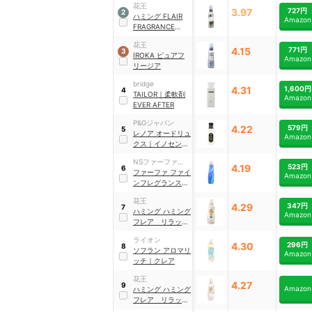
花王
3.97
727円
2
ハミング
FLAIR
Amazon
FRAGRANCE
IROKA
｜
ハンサム
花王
リーフ
4.15
771円
3
IROKA ピュアフ
Amazon
リージア
bridge
4.31
1,600円
4
TAILOR
｜
柔軟剤
Amazon
EVER AFTER
P&Gジャパン
4.22
579円
5
レノア
オードリュ
Amazon
クス
｜
イノセント
リリー＆レノアジ
NSファーファ・
ャスミンの香り
4.19
523円
6
ジャパン
ファーファ
ファイ
Amazon
ンフレグランス
｜
柔軟剤 オム
花王
4.29
347円
7
ハミング
ハミング
Amazon
フレア リラック
ス
｜
ムスクアロマ
ライオン
4.30
296円
8
ソフラン
アロマリ
Amazon
ッチ
｜
クレア
花王
4.27
9
Amazon
ハミング
ハミング
フレア リラック
ス
｜
ムスク＆ミュ