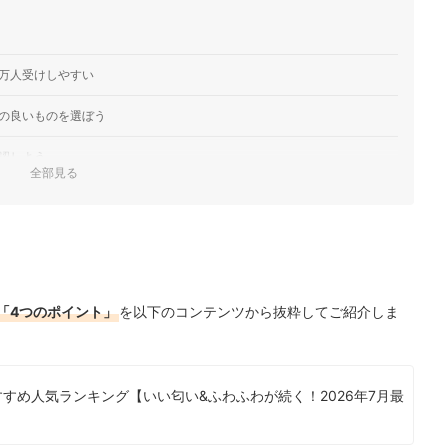
万人受けしやすい
の良いものを選ぼう
認しよう
全部見る
「成分のやさしさ」に注目しよう
キング
底比較！
「4つのポイント」
を以下のコンテンツから抜粋してご紹介しま
ック！
すめ人気ランキング【いい匂い&ふわふわが続く！2026年7月最