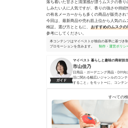
落ち着いた甘さと清潔感が漂うムスクの香り
しみたい人に人気ですが、香りの強さや持続
の有名メーカーからも多くの商品が販売され
今回は、最新商品や売れ筋上位から人気のム
検証。選び方とともに、
おすすめのムスクの
参考にしてください。
本コンテンツはマイベストが独自の基準に基づき
プロモーションを含みます。
制作・運営ポリシ
マイベスト 暮らしと趣味の商材担
市山佳乃
日用品・ガーデニング用品・DIY
活に関わる幅広いジャンルのコンテ
ガイド
すること」をモットーに、コンテン
市山佳乃のプロフィール
すべての