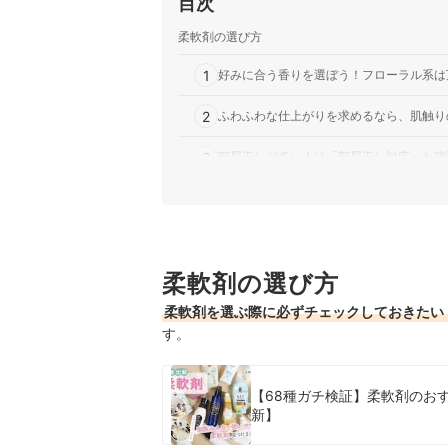
目次
柔軟剤の選び方
1
好みに合う香りを選ぼう！フローラル系は
2
ふわふわな仕上がりを求めるなら、肌触り
3
部屋干しが多い人は「部屋干し対応」か確
4
赤ちゃんの衣類や、敏感肌の人が使うなら
ムスクの香りの柔軟剤全19商品おすすめ人気ラン
柔軟剤の選び方
売れ筋の人気ムスクの香りの柔軟剤全19商品を徹
柔軟剤を選ぶ際に必ずチェックしておきたい
ムスクの香りの柔軟剤の売れ筋ランキングもチェ
す。
【68種ガチ検証】柔軟剤のおす
新】