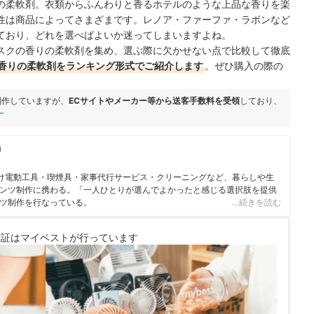
の柔軟剤。衣類からふんわりと香るホテルのような上品な香りを楽
性は商品によってさまざまです。レノア・ファーファ・ラボンなど
ており、どれを選べばよいか迷ってしまいますよね。
スクの香りの柔軟剤を集め、選ぶ際に欠かせない点で比較して徹底
香りの柔軟剤をランキング形式でご紹介します
。ぜひ購入の際の
制作していますが、
ECサイトやメーカー等から送客手数料を受領
しており、
ー
当
向け電動工具・喫煙具・家事代行サービス・クリーニングなど、暮らしや生
ンツ制作に携わる。「一人ひとりが選んでよかったと感じる選択肢を提供
ツ制作を行なっている。
…続きを読む
検証は
マイベストが行っています