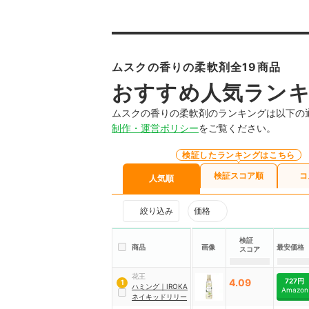
ムスクの香りの柔軟剤全19商品
おすすめ人気ラン
ムスクの香りの柔軟剤のランキングは以下の
制作・運営ポリシー
をご覧ください。
検証したランキングはこちら
検証スコア順
コ
人気順
絞り込み
価格
検証
商品
画像
最安価格
スコア
花王
4.09
727円
1
ハミング
｜
IROKA
Amazon
ネイキッドリリー