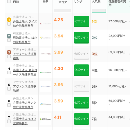
商品
画像
リンク
人気順
任意整理の費
スコア
用
弁護士法人 ライズ
4.25
1
公式サイト
1位
綜合法律事務所
弁護士法人 ライズ
77,000円/社~
綜合法律事務所
司法書士法人 はた
3.94
22,000円/社
2
公式サイト
2位
の法務事務所
司法書士法人 はた
~
の法務事務所
アディーレ法律事
3.99
69,300円/社
3
公式サイト
3位
務所
アディーレ法律事
~
務所
弁護士法人 東京ロ
4.30
4
公式サイト
4位
ータス法律事務所
弁護士法人 東京ロ
16,500円/社~
ータス法律事務所
アヴァンス法務事
3.96
5
公式サイト
5位
務所
アヴァンス法務事
11,000円/社~
務所
弁護士法人サンク
3.59
66,000円/社
6
公式サイト
6位
総合法律事務所
弁護士法人サンク
~
総合法律事務所
弁護士法人ひばり
4.11
44,000円/社
7
公式サイト
7位
法律事務所
弁護士法人ひばり
~
法律事務所