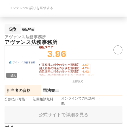
コンテンツの誤りを送信する
5位
検証10位
アヴァンス法務事務所
アヴァンス法務事務所
検証スコア
3.96
任意整理の料金の安さと透明度
3.67
｜
個人再生の料金の安さと透明度
4.24
｜
自己破産の料金の安さと透明度
4.42
｜
過払い金請求の料金の安さと透明度
3.70
｜
拡大
手続きの柔軟さ
3.90
全部見る
担当者の資格
司法書士
オンラインでの相談可
分割払い可能
初回相談無料
能
公式サイトで詳細を見る