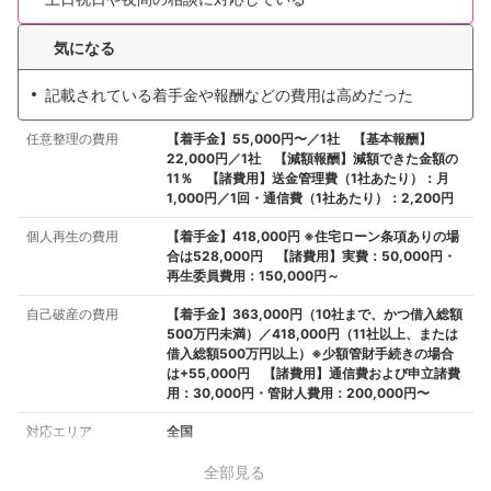
気になる
記載されている着手金や報酬などの費用は高めだった
任意整理の費用
【着手金】55,000円〜／1社 【基本報酬】
22,000円／1社 【減額報酬】減額できた金額の
11％ 【諸費用】送金管理費（1社あたり）：月
1,000円／1回・通信費（1社あたり）：2,200円
個人再生の費用
【着手金】418,000円 ※住宅ローン条項ありの場
合は528,000円 【諸費用】実費：50,000円・
再生委員費用：150,000円～
自己破産の費用
【着手金】363,000円（10社まで、かつ借入総額
500万円未満）／418,000円（11社以上、または
借入総額500万円以上）※少額管財手続きの場合
は+55,000円 【諸費用】通信費および申立諸費
用：30,000円・管財人費用：200,000円〜
対応エリア
全国
全部見る