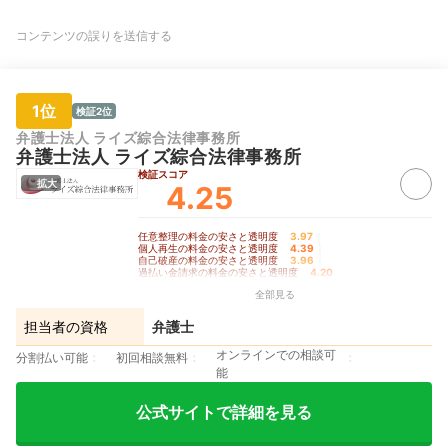
コンテンツの誤りを送信する
1位
検証2位
弁護士法人 ライズ綜合法律事務所
弁護士法人 ライズ綜合法律事務所
検証スコア
拡大
4.25
任意整理の料金の安さと透明度
3.97
｜
個人再生の料金の安さと透明度
4.39
｜
自己破産の料金の安さと透明度
3.96
｜
過払い金請求の料金の安さと透明度
4.20
｜
手続きの柔軟さ
4.90
全部見る
担当者の資格
弁護士
オンラインでの相談可
分割払い可能
初回相談無料
能
公式サイトで詳細を見る