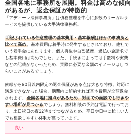
全国各地に事務所を展開。料金は高めな傾向
関西
10店舗
があるが、返金保証が特徴的
「アディーレ法律事務所」は債務整理を中心に多数のリーガルサ
中国・四国
5店舗
ービスを提供している大手法律事務所。
九州・沖縄
9店舗
明記されている任意整理の基本費用・基本報酬はほかの事務所と
比べて高め
。基本費用は着手時に発生するとされており、他社で
いう着手金にあたります。個人再生や自己破産、過払い金請求で
も基本費用は高めでした。また、手続きによっては手数料や実費
などの記載がなかったため、実際に必要な金額のイメージはしづ
らいことがあるでしょう。
依頼から90日以内限定の返金保証がある点は大きな特徴。対応に
満足できなかった場合、期間内に解約すれば基本費用が全額返金
されます。
全国各地に拠点があるため、対面での面談でも行きや
すい場所が見つかる
でしょう。無料相談の予約は電話で行ってお
り、土日祝日の夜22時までつながるため、平日や日中に忙しい人
でも相談しやすい体制が整っています。
良い