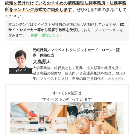
依頼を受け付けているおすすめの債務整理法律事務所・法務事務
所をランキング形式でご紹介します
。ぜひ利用の際の参考にして
ください。
本コンテンツはマイベストが独自の基準に基づき制作していますが、
EC
サイトやメーカー等から送客手数料を受領
しており、プロモーションを
含みます。
制作・運営ポリシー
元銀行員／マイベスト クレジットカード・ローン・証
券・保険担当
大島凱斗
大学卒業後に銀行員として勤務、法人顧客の経営支援・
ガイド
融資商品の提案や、個人向け資産運用相談を担当。 2020
年にマイベストに入社、自身の銀行員時代の経験を活か
…続きを読む
し、カードローン・クレジットカード・生命保険・損害
保険・株式投資などの金融サービスやキャッシュレス決
すべての検証は
済を専門に解説コンテンツの制作を統括する。 また、
マイベストが行っています
Yahoo!ファイナンスで借入や投資への疑問や基礎知識に
関する連載も担当している。
大島凱斗のプロフィール