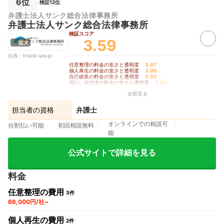
6位
検証12位
弁護士法人サンク総合法律事務所
弁護士法人サンク総合法律事務所
検証スコア
3.59
拡大
出典：
thank-law.jp
任意整理の料金の安さと透明度
3.97
｜
個人再生の料金の安さと透明度
3.00
｜
自己破産の料金の安さと透明度
3.00
｜
過払い金請求の料金の安さと透明度
3.60
｜
手続きの柔軟さ
5.00
全部見る
担当者の資格
弁護士
オンラインでの相談可
分割払い可能
初回相談無料
能
公式サイトで詳細を見る
料金
任意整理の費用
3件
66,000円/社~
個人再生の費用
2件