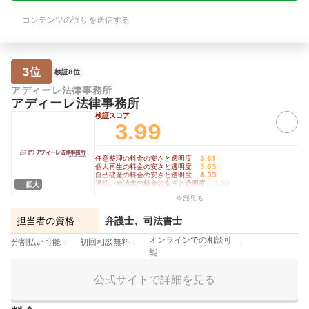
コンテンツの誤りを送信する
3位
検証8位
アディーレ法律事務所
アディーレ法律事務所
検証スコア
3.99
任意整理の料金の安さと透明度
3.61
｜
個人再生の料金の安さと透明度
3.63
｜
自己破産の料金の安さと透明度
4.33
｜
過払い金請求の料金の安さと透明度
3.50
｜
拡大
手続きの柔軟さ
4.90
全部見る
担当者の資格
弁護士、司法書士
オンラインでの相談可
分割払い可能
初回相談無料
能
公式サイトで詳細を見る