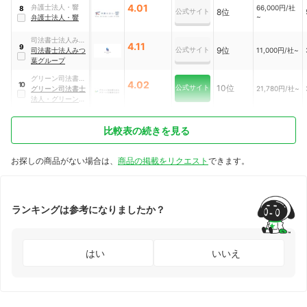
4.01
弁護士法人・響
66,000円/社
8
公式サイト
8位
~
弁護士法人・響
司法書士法人みつ
4.11
9
公式サイト
9位
葉グループ
司法書士法人みつ
11,000円/社~
葉グループ
グリーン司法書士
4.02
10
公式サイト
10位
法人・グリーン行
グリーン司法書士
21,780円/社~
政書士法人
法人・グリーン行
政書士法人
比較表の続きを見る
お探しの商品がない場合は、
商品の掲載をリクエスト
できます。
ランキングは参考になりましたか？
はい
いいえ