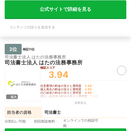
公式サイトで詳細を見る
コンテンツの誤りを送信する
2位
検証11位
司法書士法人 はたの法務事務所
司法書士法人 はたの法務事務所
検証スコア
3.94
任意整理の料金の安さと透明度
3.88
｜
個人再生の料金の安さと透明度
3.99
｜
自己破産の料金の安さと透明度
4.05
｜
過払い金請求の料金の安さと透明度
3.80
｜
拡大
手続きの柔軟さ
3.90
全部見る
担当者の資格
司法書士
オンラインでの相談可
分割払い可能
初回相談無料
能