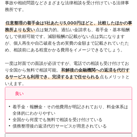
事故や相続問題などさまざまな法律相談を受け付けている法律事
務所です。
任意整理の着手金は1社あたり5,000円ほどと、比較したほかの事
務所よりも安い
点は魅力的。過払い金請求も、着手金・基本報酬
なしで依頼可能です。減額報酬の記載がない点は気になります
が、個人再生や自己破産を含め実費の金額まで記載されていたた
め、相談前にある程度かかる費用をイメージできるでしょう。
一度は対面での面談が必須ですが、電話での相談も受け付けてお
り全国から無料で相談可能。
和解後の金融機関への返済を代行す
るサービスも利用でき、完済するまで任せられる
点もメリットと
いえます。
良い
着手金・報酬金・その他費用が明記されており、料金体系は
全体的にわかりやすい
全国から何度でも無料で相談を受け付けている
債務整理後の返済代行サービスが用意されている