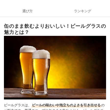
4
グラスの厚みも要チェック
選び方
ランキング
5
ブランドで選ぶのも一手！ギフトなら高級なうすはりを
缶のまま飲むよりおいしい！ビールグラスの
6
ギフトにするなら、ペアグラスや名入れサービスに注目
魅力とは？
ビールグラス全12商品おすすめ人気ランキング
自宅でビールを飲むならこちらもチェック！
ビールグラスの売れ筋ランキングもチェック！
ビールグラスは、
ビールの味わいや泡立ちのよさを引き出せる
の