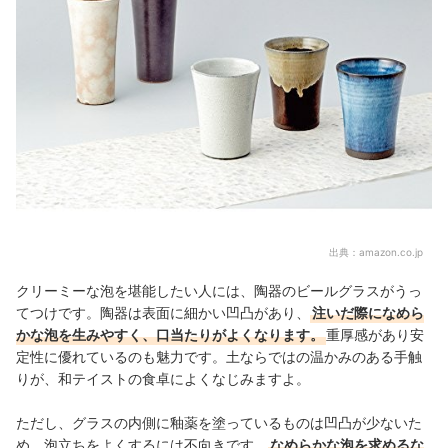
出典：
amazon.co.jp
クリーミーな泡を堪能したい人には、陶器のビールグラスがうっ
てつけです。陶器は表面に細かい凹凸があり、
注いだ際になめら
かな泡を生みやすく、口当たりがよくなります。
重厚感があり安
定性に優れているのも魅力です。土ならではの温かみのある手触
りが、和テイストの食卓によくなじみますよ。
ただし、グラスの内側に釉薬を塗っているものは凹凸が少ないた
め、泡立ちをよくするには不向きです。
なめらかな泡を求めるな