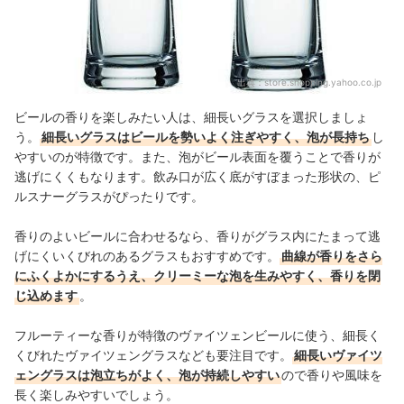
出典：
store.shopping.yahoo.co.jp
ビールの香りを楽しみたい人は、細長いグラスを選択しましょ
う。
細長いグラスはビールを勢いよく注ぎやすく、泡が長持ち
し
やすいのが特徴です。また、泡がビール表面を覆うことで香りが
逃げにくくもなります。飲み口が広く底がすぼまった形状の、ピ
ルスナーグラスがぴったりです。
香りのよいビールに合わせるなら、香りがグラス内にたまって逃
げにくいくびれのあるグラスもおすすめです。
曲線が香りをさら
にふくよかにするうえ、クリーミーな泡を生みやすく、香りを閉
じ込めます
。
フルーティーな香りが特徴のヴァイツェンビールに使う、細長く
くびれたヴァイツェングラスなども要注目です。
細長いヴァイツ
ェングラスは泡立ちがよく、泡が持続しやすい
ので香りや風味を
長く楽しみやすいでしょう。