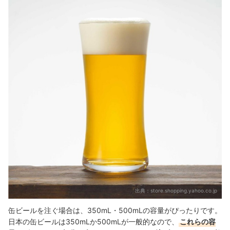
出典：
store.shopping.yahoo.co.jp
缶ビールを注ぐ場合は、350mL・500mLの容量がぴったりです。
日本の缶ビールは350mLか500mLが一般的なので、
これらの容