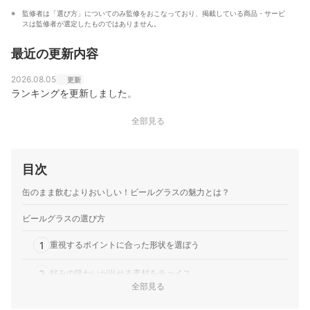
監修者は「選び方」についてのみ監修をおこなっており、掲載している商品・サービ
スは監修者が選定したものではありません。
最近の更新内容
2026.08.05
更新
ランキングを更新しました。
全部見る
目次
缶のまま飲むよりおいしい！ビールグラスの魅力とは？
ビールグラスの選び方
1
重視するポイントに合った形状を選ぼう
2
好みの味わいが出せる素材をチョイス
全部見る
3
飲む量にあった容量も押さえておこう