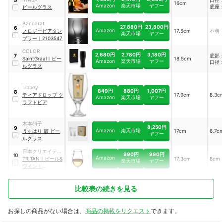
5
16cm
Amazon
楽天市場
ヤフー
底座：
ビールグラス
Baccarat
27,880円
23,800円
6
Amazon
ノロジービアタン
17.5cm
不明
楽天市場
ヤフー
ブラー
｜
2103547
COLOR
2,680円
2,780円
3,180円
底部
7
SaintGraal
｜
ビー
18.5cm
Amazon
楽天市場
ヤフー
口径
ルグラス
Libbey
849円
880円
1,007円
8
ティアドロップ ク
17.9cm
8.3c
Amazon
楽天市場
ヤフー
ラフトビア
木本硝子
8,250円
9
Amazon
楽天市場
うすはり 鼓 ビー
17cm
6.7c
ヤフー
ルグラス
日本クリエイティ
990円
990円
10
Amazon
ブ
TRITAN
｜
ビール&
17.3cm
8cm
楽天市場
ヤフー
ワイン
｜
GC909TR
比較表の続きを見る
お探しの商品がない場合は、
商品の掲載をリクエスト
できます。