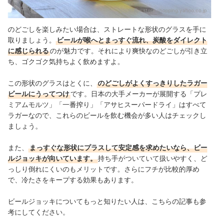
出典：
store.shopping.yahoo.co.jp
のどごしを楽しみたい場合は、ストレートな形状のグラスを手に
取りましょう。
ビールが喉へとまっすぐ流れ、炭酸をダイレクト
に感じられる
のが魅力です。それにより爽快なのどごしが引き立
ち、ゴクゴク気持ちよく飲めますよ。
この形状のグラスはとくに、
のどごしがよくすっきりしたラガー
ビールにうってつけ
です。日本の大手メーカーが展開する「プレ
ミアムモルツ」「一番搾り」「アサヒスーパードライ」はすべて
ラガーなので、これらのビールを飲む機会が多い人はチェックし
ましょう。
また、
まっすぐな形状にプラスして安定感を求めたいなら、ビー
ルジョッキが向いています。
持ち手がついていて扱いやすく、ど
っしり倒れにくいのもメリットです。さらにフチが比較的厚め
で、冷たさをキープする効果もあります。
ビールジョッキについてもっと知りたい人は、こちらの記事も参
考にしてください。