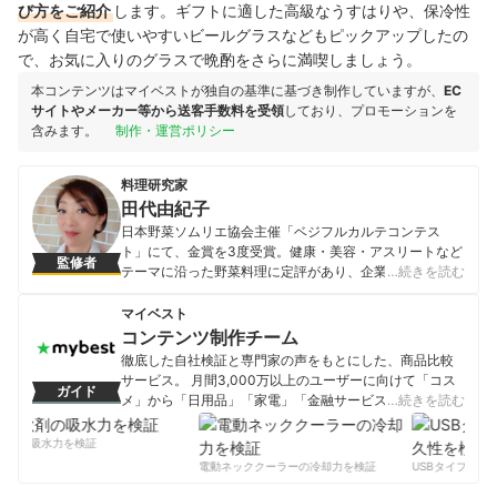
び方をご紹介
します。ギフトに適した高級なうすはりや、保冷性
が高く自宅で使いやすいビールグラスなどもピックアップしたの
で、お気に入りのグラスで晩酌をさらに満喫しましょう。
本コンテンツはマイベストが独自の基準に基づき制作していますが、
EC
サイトやメーカー等から送客手数料を受領
しており、プロモーションを
含みます。
制作・運営ポリシー
料理研究家
田代由紀子
日本野菜ソムリエ協会主催「ベジフルカルテコンテス
ト」にて、金賞を3度受賞。健康・美容・アスリートなど
監修者
テーマに沿った野菜料理に定評があり、企業・自治体な
…続きを読む
どへのレシピ提供多数。「楽しく、美味しく、健康な生
活を！」をコンセプトに、主婦目線のアイデアを盛り込
マイベスト
んだ料理教室「オレンジキッチンクッキングスタジオ」
コンテンツ制作チーム
を主宰している。 野菜ソムリエ・アスリートフードマイ
徹底した自社検証と専門家の声をもとにした、商品比較
スター・食生活アドバイザー等の資格多数。読売新聞ヨ
サービス。 月間3,000万以上のユーザーに向けて「コス
ガイド
ミドクターで今日の健康レシピ「田代由紀子のアスリー
メ」から「日用品」「家電」「金融サービス」まで、ベ
…続きを読む
トレシピ」を連載中。
ストな商品を選んでもらうために、毎日コンテンツを制
田代由紀子のプロフィール
作中。
剤の吸水力を検証
コンテンツ制作チームのプロフィール
電動ネッククーラーの冷却力を検証
USBタイプCケー