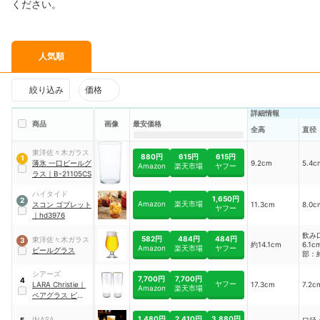
ください。
人気順
絞り込み
価格
詳細情報
商品
画像
最安価格
全高
直径
東洋佐々木ガラス
880円
615円
615円
1
薄氷 一口ビールグ
9.2cm
5.4c
Amazon
楽天市場
ヤフー
ラス
｜
B-21105CS
ハイタイド
1,650円
2
Amazon
楽天市場
スコン ゴブレット
11.3cm
8.0c
ヤフー
｜
hd3976
飲み
582円
484円
484円
東洋佐々木ガラス
3
約14.1cm
6.1
Amazon
楽天市場
ヤフー
ビールグラス
部：約
シアーズ
7,700円
7,700円
4
ヤフー
LARA Christie
｜
17.3cm
7.2c
Amazon
楽天市場
ペアグラス ビアタ
ンブラー
1,480円
2,410円
3,880円
INASA
口径