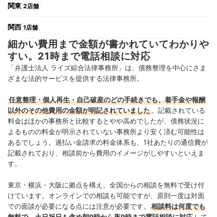
関東
2店舗
関西
1店舗
細かい費用まで金額が書かれていてわかりや
すい。21時まで電話相談に対応
「弁護士法人 ライズ綜合法律事務所」は、債務整理を中心にさま
ざまな法的サービスを提供する法律事務所。
任意整理・個人再生・自己破産のどの手続きでも、着手金や報酬
以外のその他費用の金額が明記されていました
。記載されている
料金はほかの事務所と比較するとやや高めでしたが、債務状況に
よるものの料金が明示されていない事務所より安く済む可能性は
あるでしょう。過払い金請求の料金体系も、1社あたりの通信費が
記載されており、相談前から費用のイメージがしやすいといえま
す。
東京・横浜・大阪に拠点を構え、全国からの相談を無料で受け付
けています。オンラインでの相談も可能ですが、原則一度は対面
での面談が必要になる点には注意が必要です。
相談料は何度でも
無料で、土日祝日も含め朝9時から夜9時まで電話相談に対応
して