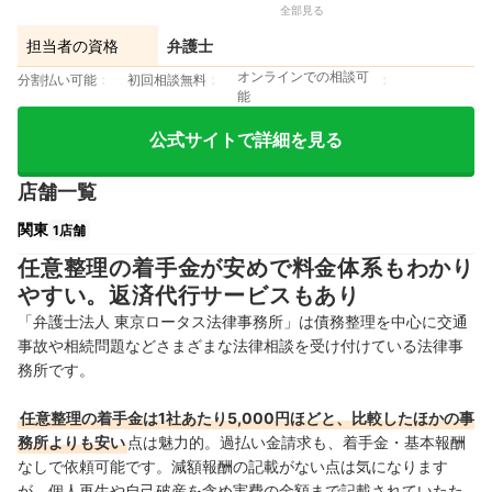
全部見る
担当者の資格
弁護士
オンラインでの相談可
分割払い可能
初回相談無料
能
公式サイトで詳細を見る
店舗一覧
関東
1店舗
任意整理の着手金が安めで料金体系もわかり
やすい。返済代行サービスもあり
「弁護士法人 東京ロータス法律事務所」は債務整理を中心に交通
事故や相続問題などさまざまな法律相談を受け付けている法律事
務所です。
任意整理の着手金は1社あたり5,000円ほどと、比較したほかの事
務所よりも安い
点は魅力的。過払い金請求も、着手金・基本報酬
なしで依頼可能です。減額報酬の記載がない点は気になります
が、個人再生や自己破産を含め実費の金額まで記載されていたた