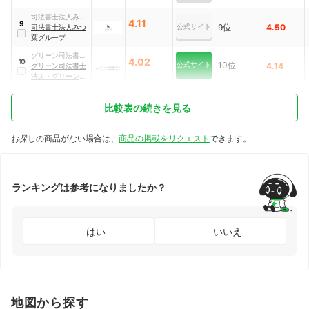
司法書士法人みつ
4.11
9
公式サイト
9位
4.50
葉グループ
司法書士法人みつ
葉グループ
グリーン司法書士
4.02
10
公式サイト
10位
4.14
法人・グリーン行
グリーン司法書士
政書士法人
法人・グリーン行
政書士法人
比較表の続きを見る
お探しの商品がない場合は、
商品の掲載をリクエスト
できます。
ランキングは参考になりましたか？
はい
いいえ
地図から探す