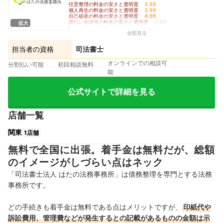
任意整理の料金の安さと透明度
3.88
｜
個人再生の料金の安さと透明度
3.99
｜
自己破産の料金の安さと透明度
4.05
｜
過払い金請求の料金の安さと透明度
3.80
｜
拡大
手続きの柔軟さ
3.90
全部見る
担当者の資格
司法書士
オンラインでの相談可
分割払い可能
初回相談無料
能
公式サイトで詳細を見る
店舗一覧
関東
1店舗
無料で全国に出張。着手金は無料だが、総額
のイメージがしづらい点はネック
「司法書士法人 はたの法務事務所」は債務整理を専門とする法務
事務所です。
どの手続きも着手金は無料である点はメリットですが、
印紙代や
訴訟費用、管理費などが発生するとの記載があるものの金額は示