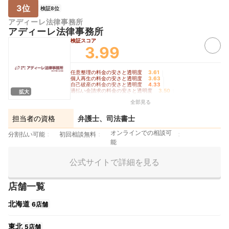
3位
検証8位
アディーレ法律事務所
アディーレ法律事務所
検証スコア
3.99
任意整理の料金の安さと透明度
3.61
｜
個人再生の料金の安さと透明度
3.63
｜
自己破産の料金の安さと透明度
4.33
｜
過払い金請求の料金の安さと透明度
3.50
｜
拡大
手続きの柔軟さ
4.90
全部見る
担当者の資格
弁護士、司法書士
オンラインでの相談可
分割払い可能
初回相談無料
能
公式サイトで詳細を見る
店舗一覧
北海道
6店舗
東北
5店舗