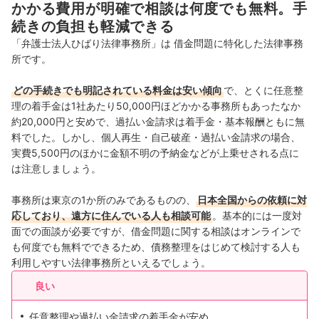
かかる費用が明確で相談は何度でも無料。手
続きの負担も軽減できる
「弁護士法人ひばり法律事務所」は 借金問題に特化した法律事務
所です。
どの手続きでも明記されている料金は安い傾向
で、とくに任意整
理の着手金は1社あたり50,000円ほどかかる事務所もあったなか
約20,000円と安めで、過払い金請求は着手金・基本報酬ともに無
料でした。しかし、個人再生・自己破産・過払い金請求の場合、
実費5,500円のほかに金額不明の予納金などが上乗せされる点に
は注意しましょう。
事務所は東京の1か所のみであるものの、
日本全国からの依頼に対
応しており、遠方に住んでいる人も相談可能
。基本的には一度対
面での面談が必要ですが、借金問題に関する相談はオンラインで
も何度でも無料でできるため、債務整理をはじめて検討する人も
利用しやすい法律事務所といえるでしょう。
良い
任意整理や過払い金請求の着手金が安め