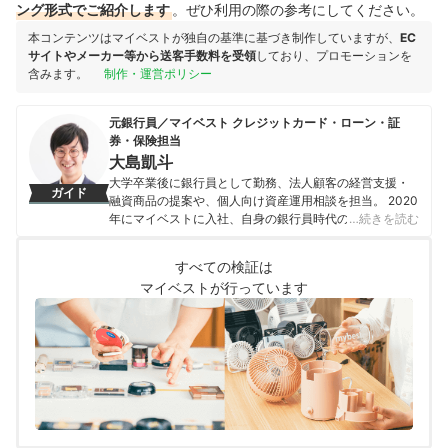
ング形式でご紹介します
。ぜひ利用の際の参考にしてください。
本コンテンツはマイベストが独自の基準に基づき制作していますが、
EC
サイトやメーカー等から送客手数料を受領
しており、プロモーションを
含みます。
制作・運営ポリシー
元銀行員／マイベスト クレジットカード・ローン・証
券・保険担当
大島凱斗
大学卒業後に銀行員として勤務、法人顧客の経営支援・
ガイド
融資商品の提案や、個人向け資産運用相談を担当。 2020
年にマイベストに入社、自身の銀行員時代の経験を活か
…続きを読む
し、カードローン・クレジットカード・生命保険・損害
保険・株式投資などの金融サービスやキャッシュレス決
すべての検証は
済を専門に解説コンテンツの制作を統括する。 また、
マイベストが行っています
Yahoo!ファイナンスで借入や投資への疑問や基礎知識に
関する連載も担当している。
大島凱斗のプロフィール