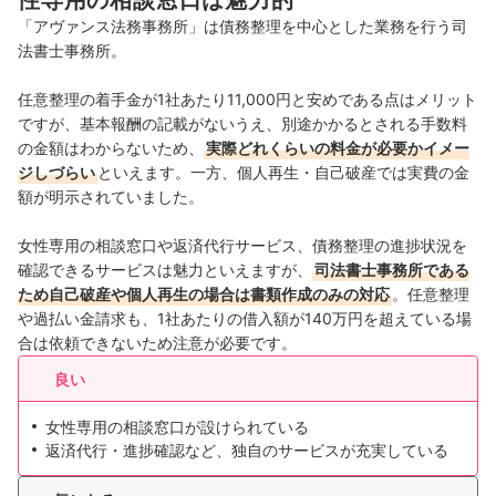
性専用の相談窓口は魅力的
「アヴァンス法務事務所」は債務整理を中心とした業務を行う司
法書士事務所。
任意整理の着手金が1社あたり11,000円と安めである点はメリット
ですが、基本報酬の記載がないうえ、別途かかるとされる手数料
の金額はわからないため、
実際どれくらいの料金が必要かイメー
ジしづらい
といえます。一方、個人再生・自己破産では実費の金
額が明示されていました。
女性専用の相談窓口や返済代行サービス、債務整理の進捗状況を
確認できるサービスは魅力といえますが、
司法書士事務所である
ため自己破産や個人再生の場合は書類作成のみの対応
。任意整理
や過払い金請求も、1社あたりの借入額が140万円を超えている場
合は依頼できないため注意が必要です。
良い
女性専用の相談窓口が設けられている
返済代行・進捗確認など、独自のサービスが充実している