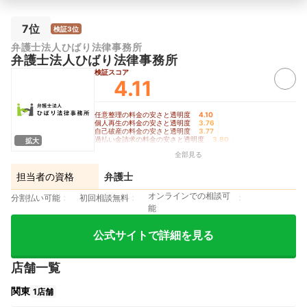
7位
検証3位
弁護士法人ひばり法律事務所
弁護士法人ひばり法律事務所
検証スコア
4.11
任意整理の料金の安さと透明度
4.10
｜
個人再生の料金の安さと透明度
3.76
｜
自己破産の料金の安さと透明度
3.77
｜
過払い金請求の料金の安さと透明度
3.80
｜
拡大
手続きの柔軟さ
4.90
全部見る
担当者の資格
弁護士
オンラインでの相談可
分割払い可能
初回相談無料
能
公式サイトで詳細を見る
店舗一覧
関東
1店舗