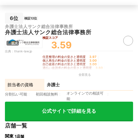
6位
検証12位
弁護士法人サンク総合法律事務所
弁護士法人サンク総合法律事務所
検証スコア
3.59
拡大
出典：
thank-law.jp
任意整理の料金の安さと透明度
3.97
｜
個人再生の料金の安さと透明度
3.00
｜
自己破産の料金の安さと透明度
3.00
｜
過払い金請求の料金の安さと透明度
3.60
｜
手続きの柔軟さ
5.00
全部見る
担当者の資格
弁護士
オンラインでの相談可
分割払い可能
初回相談無料
能
公式サイトで詳細を見る
店舗一覧
関東
1店舗