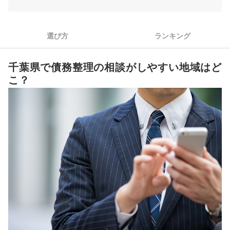
債務整理の費用は状況によって違うので、料金体系が明確なと
3
ころを選ぼう
選び方
ランキング
4
忙しい人や遠方の人は、相談方法や営業時間もチェックしよう
千葉県の債務整理法律事務所全13選おすすめ人気ランキング
千葉県で債務整理の相談がしやすい地域はど
こ？
千葉県で債務整理の無料相談ができる窓口はある？
東京の地域の債務整理の法律・法務事務所もチェック