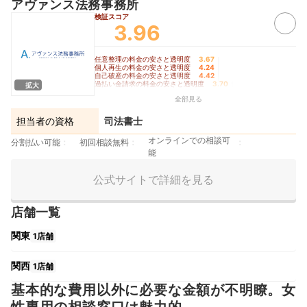
アヴァンス法務事務所
検証スコア
3.96
任意整理の料金の安さと透明度
3.67
｜
個人再生の料金の安さと透明度
4.24
｜
自己破産の料金の安さと透明度
4.42
｜
過払い金請求の料金の安さと透明度
3.70
｜
拡大
手続きの柔軟さ
3.90
全部見る
担当者の資格
司法書士
オンラインでの相談可
分割払い可能
初回相談無料
能
公式サイトで詳細を見る
店舗一覧
関東
1店舗
関西
1店舗
基本的な費用以外に必要な金額が不明瞭。女