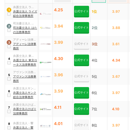
弁護士法人 ライズ
4.25
1
公式サイト
1位
3.97
綜合法律事務所
弁護士法人 ライズ
綜合法律事務所
司法書士法人 はた
3.94
2
公式サイト
2位
3.88
の法務事務所
司法書士法人 はた
の法務事務所
アディーレ法律事
3.99
3
公式サイト
3位
3.61
務所
アディーレ法律事
務所
弁護士法人 東京ロ
4.30
4
公式サイト
4位
4.34
ータス法律事務所
弁護士法人 東京ロ
ータス法律事務所
アヴァンス法務事
3.96
5
公式サイト
5位
3.67
務所
アヴァンス法務事
務所
弁護士法人サンク
3.59
6
公式サイト
6位
3.97
総合法律事務所
弁護士法人サンク
総合法律事務所
弁護士法人ひばり
4.11
7
公式サイト
7位
4.10
法律事務所
弁護士法人ひばり
法律事務所
4.01
弁護士法人・響
8
公式サイト
8位
3.97
弁護士法人・響