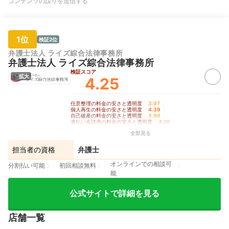
コンテンツの誤りを送信する
1位
検証2位
弁護士法人 ライズ綜合法律事務所
弁護士法人 ライズ綜合法律事務所
検証スコア
拡大
4.25
任意整理の料金の安さと透明度
3.97
｜
個人再生の料金の安さと透明度
4.39
｜
自己破産の料金の安さと透明度
3.96
｜
過払い金請求の料金の安さと透明度
4.20
｜
手続きの柔軟さ
4.90
全部見る
担当者の資格
弁護士
オンラインでの相談可
分割払い可能
初回相談無料
能
公式サイトで詳細を見る
店舗一覧