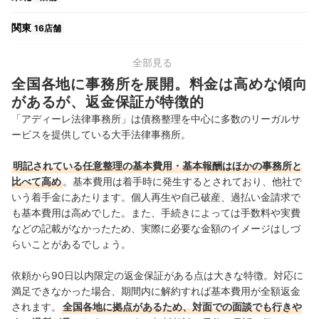
関東
16店舗
中部
14店舗
全部見る
全国各地に事務所を展開。料金は高めな傾向
関西
10店舗
があるが、返金保証が特徴的
「アディーレ法律事務所」は債務整理を中心に多数のリーガルサ
中国・四国
5店舗
ービスを提供している大手法律事務所。
九州・沖縄
9店舗
明記されている任意整理の基本費用・基本報酬はほかの事務所と
比べて高め
。基本費用は着手時に発生するとされており、他社で
いう着手金にあたります。個人再生や自己破産、過払い金請求で
も基本費用は高めでした。また、手続きによっては手数料や実費
などの記載がなかったため、実際に必要な金額のイメージはしづ
らいことがあるでしょう。
依頼から90日以内限定の返金保証がある点は大きな特徴。対応に
満足できなかった場合、期間内に解約すれば基本費用が全額返金
されます。
全国各地に拠点があるため、対面での面談でも行きや