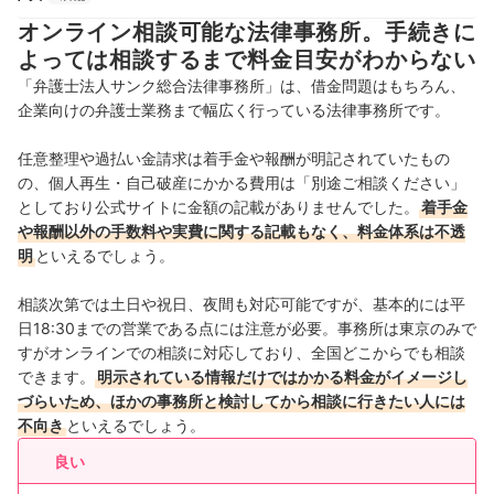
オンライン相談可能な法律事務所。手続きに
よっては相談するまで料金目安がわからない
「弁護士法人サンク総合法律事務所」は、借金問題はもちろん、
企業向けの弁護士業務まで幅広く行っている法律事務所です。
任意整理や過払い金請求は着手金や報酬が明記されていたもの
の、個人再生・自己破産にかかる費用は「別途ご相談ください」
としており公式サイトに金額の記載がありませんでした。
着手金
や報酬以外の手数料や実費に関する記載もなく、料金体系は不透
明
といえるでしょう。
相談次第では土日や祝日、夜間も対応可能ですが、基本的には平
日18:30までの営業である点には注意が必要。事務所は東京のみで
すがオンラインでの相談に対応しており、全国どこからでも相談
できます。
明示されている情報だけではかかる料金がイメージし
づらいため、ほかの事務所と検討してから相談に行きたい人には
不向き
といえるでしょう。
良い