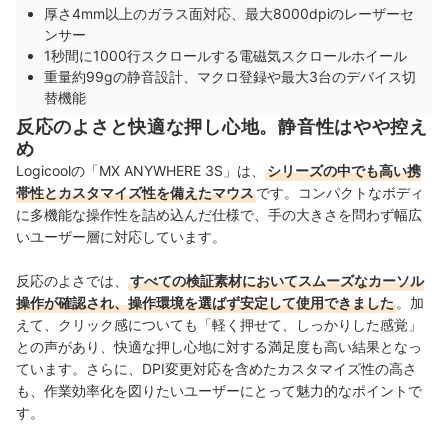
厚さ4mm以上のガラス面対応、最大8000dpiのレーザーセ
ンサー
1秒間に1000行スクロールする電磁気スクロールホイール
重量約99gの静音設計、マクロ登録や最大3台のデバイス切
替機能
反応のよさと快適な押し心地。静音性はやや控え
め
Logicoolの「MX ANYWHERE 3S」は、
シリーズの中でも高い携
帯性とカスタマイズ性を備えたマウス
です。コンパクトなボディ
に多機能な操作性を詰め込んだ仕様で、手の大きさを問わず幅広
いユーザー層に対応しています。
反応のよさでは、
すべての検証素材においてスムーズなカーソル
操作が確認され、操作環境を選ばず安定して使用できました
。加
えて、クリック感についても「軽く押せて、しっかりした感覚」
との声があり、快適な押し心地に対する満足度も高い結果となっ
ています。さらに、DPI変更対応を含めたカスタマイズ性の高さ
も、作業効率化を図りたいユーザーにとって魅力的なポイントで
す。