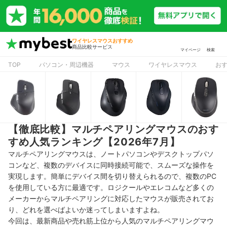
ワイヤレスマウスおすすめ
商品比較サービス
マイページ
検索
TOP
パソコン・周辺機器
マウス
ワイヤレスマウス
お
【徹底比較】マルチペアリングマウスのおす
すめ人気ランキング【2026年7月】
マルチペアリングマウスは、ノートパソコンやデスクトップパソ
コンなど、複数のデバイスに同時接続可能で、スムーズな操作を
実現します。簡単にデバイス間を切り替えられるので、複数のPC
を使用している方に最適です。ロジクールやエレコムなど多くの
メーカーからマルチペアリングに対応したマウスが販売されてお
り、どれを選べばよいか迷ってしまいますよね。
今回は、最新商品や売れ筋上位から人気のマルチペアリングマウ