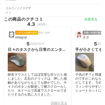
エルゴノミクスデザ
イン
この商品のクチコミ
全部見る
4.3
（40件）
ベテランサポーター
男性 | 20代
見習いサポーター
女
integral
ささ
5
5
2025/10/11
2026
日々のタスクから日常のエンタメ
手が小さくても
まで
静音マウスとしてほぼ完璧な作りだと感
子供の手？と間違わ
じました。左右のクリックは、押した感
のですがこれなら使
触がありながらもとても静かでした。サ
ピしてます。 5ボ
イドのボタンを駆使して横スクロールし
フィンやりやすいし
たり、ホイールで高速でスクロールでき
ショートカットに入
たりするのも気に入りました。
詳細を見る