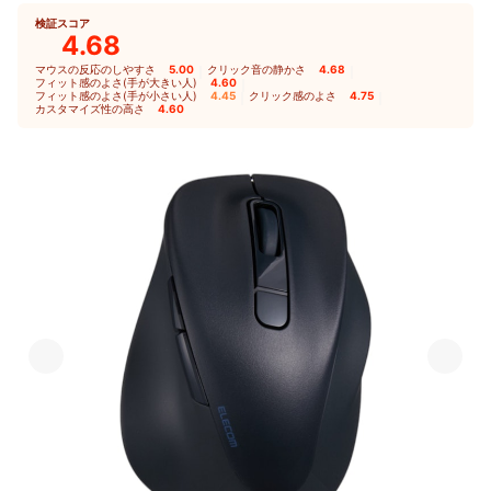
検証スコア
4.68
マウスの反応のしやすさ
5.00
｜
クリック音の静かさ
4.68
｜
フィット感のよさ(手が大きい人)
4.60
｜
フィット感のよさ(手が小さい人)
4.45
｜
クリック感のよさ
4.75
｜
カスタマイズ性の高さ
4.60