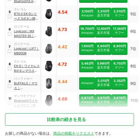
Bluetooth5.0マウ
ス "EX-G"5ボタン
エレコム
｜
M-
4.54
2,100円
2,310円
2,310円
5
5位
BT5.0 EX-Gシリ
XGS30BBSKBK
Amazon
楽天市場
ヤフー
ーズ 5ボタン静音
マウス Mサイズ
｜
ロジクール
M-
4.73
16,700円
12,500円
17,285円
6
6位
Logicool
｜
MX
XGM15BBSGM/E
Amazon
楽天市場
ヤフー
MASTER 3S
｜
C
MX2300GR
ロジクール
4.42
7,900円
8,900円
8,900円
7
7位
Logicool
｜
LIFT
｜
Amazon
楽天市場
ヤフー
M800GR
エレコム
4.72
5,482円
5,980円
6,702円
8
8位
EX-G
｜
ワイヤレス
Amazon
楽天市場
ヤフー
8ボタンマウス
｜
M-
バッファロー
XGL50MBSKBK
4.44
3,015円
3,252円
9
Amazon
9位
BUFFALO
｜
マウ
楽天市場
ヤフー
ス
｜
BSMBB700BK
サンワサプライ
5,973円
5,670円
5,678円
4.68
10
10位
Bluetoothワイヤ
Amazon
楽天市場
ヤフー
レスマウス
｜
MA-
WBIRS635BK
比較表の続きを見る
お探しの商品がない場合は、
商品の掲載をリクエスト
できます。