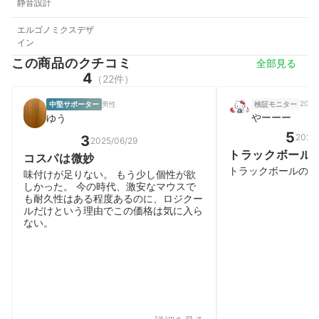
静音設計
エルゴノミクスデザ
イン
この商品のクチコミ
全部見る
4
（22件）
20代
中堅サポーター
男性
検証モニター
やーーー
ゆう
5
2025/
3
2025/06/29
トラックボール
コスパは微妙
トラックボールの完
味付けが足りない。 もう少し個性が欲
しかった。 今の時代、激安なマウスで
も耐久性はある程度あるのに、ロジクー
ルだけという理由でこの価格は気に入ら
ない。