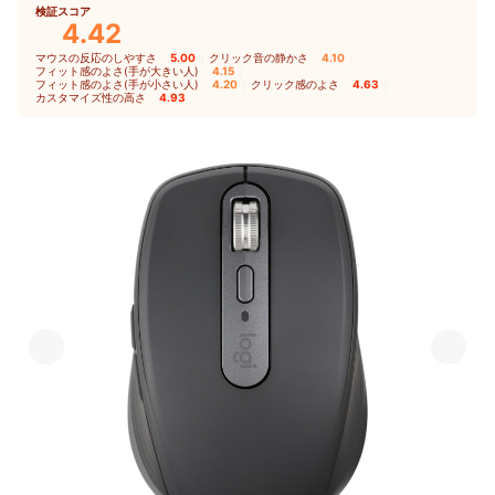
検証スコア
4.42
マウスの反応のしやすさ
5.00
｜
クリック音の静かさ
4.10
｜
フィット感のよさ(手が大きい人)
4.15
｜
フィット感のよさ(手が小さい人)
4.20
｜
クリック感のよさ
4.63
｜
カスタマイズ性の高さ
4.93