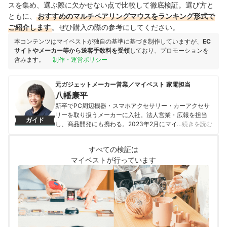
スを集め、選ぶ際に欠かせない点で比較して徹底検証。選び方と
ともに、
おすすめのマルチペアリングマウスをランキング形式で
ご紹介します
。ぜひ購入の際の参考にしてください。
本コンテンツはマイベストが独自の基準に基づき制作していますが、
EC
サイトやメーカー等から送客手数料を受領
しており、プロモーションを
含みます。
制作・運営ポリシー
元ガジェットメーカー営業／マイベスト 家電担当
八幡康平
新卒でPC周辺機器・スマホアクセサリー・カーアクセサ
リーを取り扱うメーカーに入社。法人営業・広報を担当
ガイド
し、商品開発にも携わる。2023年2月にマイベストに入
…続きを読む
社し、モバイルバッテリーやビデオカメラなどガジェッ
トやカメラの比較・コンテンツ制作を経験。現在では、
すべての検証は
家電を中心に幅広いジャンルのコンテンツ制作に携わ
マイベストが行っています
る。「専門性をもとにした調査・検証を通じ、一人ひと
りに合った選択肢を分かりやすく提案すること」を心が
けて、コンテンツ制作を行っている。
八幡康平のプロフィール