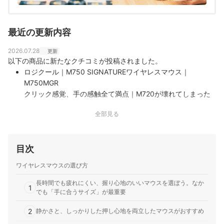
最近の更新内容
2026.07.28
更新
以下の商品に新たなクチコミが投稿されました。
ロジクール｜M750 SIGNATUREワイヤレスマウス｜
M750MGR
クリック感覚、手の感触全て満点｜M720が壊れてしまった
ので乗り換えました。 クリックの間隔は欲しかったが音が静
全部見る
かと書いてあったのでどうなのかと思いましたがいい意味で
裏切られました！ これぞブランドの力・技術って感じでとて
も満足してます。
目次
ワイヤレスマウスの選び方
長時間でも疲れにくい、握り心地のいいマウスを選ぼう。なか
1
でも「手に合うサイズ」が最重要
2
静かさと、しっかりした押し心地を両立したマウスがおすすめ