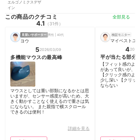
エルゴノミクスデザ
イン
この商品のクチコミ
全部見る
4.1
（31件）
見習いサポーター
男性 | 40代
検証モニター
マイベストユ
ヨウ
4
5
2025/
2026/03/09
平が当たる部分
多機能マウスの最高峰
と良いと思う
【フィット感のよさ
があって良いが、右
【クリック感のよさ
少し深い 【クリッ
ならない
マウスとしては重い部類になるかとは思
いますが、センサー感度が高いため、大
きく動かすことなく使えるので重さは気
にならない。 また親指で横スクロール
できるのは便利！
詳細を見る