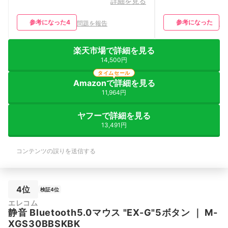
詳細を見る
参考になった
4
参考になった
問題を報告
問
楽天市場で詳細を見る
14,500円
タイムセール
Amazonで詳細を見る
11,964円
ヤフーで詳細を見る
13,491円
コンテンツの誤りを送信する
4位
検証4位
エレコム
静音 Bluetooth5.0マウス "EX-G"5ボタン
｜
M-
XGS30BBSKBK