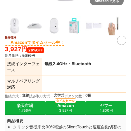
Amazonで見る
最安価格
Amazonでタイムセール中！
3,927円
26%OFF
参考価格：
5,280円
接続インターフェ
無線2.4GHz・Bluetooth
ース
マルチペアリング
対応
無線
光学式
6個
接続方式
読み取り方式
ボタンの数
タイムセール
楽天市場
Amazon
ヤフー
4,756円
3,927円
4,800円
商品概要
クリック音従来比90%軽減のSilentTouchと速度自動切替の