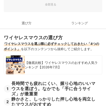
3
作業効率を上げたいなら、ボタンの数は5ボタン以上がおすすめ
全部見る
2台目以降・こだわりたい人は、さらに2つのポイントをチェッ
4
クしよう
選び方
ランキング
マルチペアリングマウス全32商品おすすめ人気ランキング
売れ筋の人気マルチペアリングマウス全32商品を徹底比較！
ワイヤレスマウスの選び方
ワイヤレスマウスを選ぶ際に必ずチェックしておきたい「4つの
マルチペアリングマウスの売れ筋ランキングもチェック！
ポイント」
を以下のコンテンツから抜粋してご紹介します。
【徹底比較】ワイヤレスマウスのおすすめ人気ラ
ンキング【2026年7月】
長時間でも疲れにくい、握り心地のいいマ
ウスを選ぼう。なかでも「手に合うサイ
1
ズ」が最重要
静かさと、しっかりした押し心地を両立し
2
たマウスがおすすめ