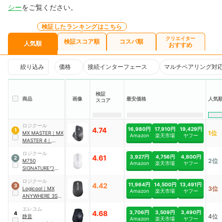
シー
をご覧ください。
検証したランキングはこちら
クリエイター
検証スコア順
コスパ順
人気順
おすすめ
絞り込み
価格
接続インターフェース
マルチペアリング対
検証
商品
画像
最安価格
人気
スコア
ロジクール
4.74
16,980円
17,910円
19,429円
1
1位
MX MASTER
｜
MX
Amazon
楽天市場
ヤフー
MASTER 4
｜
MX2400GR
ロジクール
4.61
3,927円
4,756円
4,800円
2
2位
M750
Amazon
楽天市場
ヤフー
SIGNATUREワイ
ヤレスマウス
｜
ロジクール
M750MGR
4.42
11,964円
14,500円
13,491円
3
3位
Logicool
｜
MX
Amazon
楽天市場
ヤフー
ANYWHERE 3S
｜
MX1800GR
エレコム
4.68
3,706円
3,509円
3,490円
4
4位
静音
Amazon
楽天市場
ヤフー