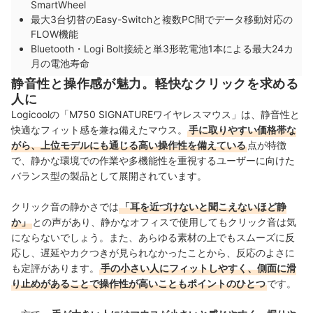
SmartWheel
最大3台切替のEasy-Switchと複数PC間でデータ移動対応の
FLOW機能
Bluetooth・Logi Bolt接続と単3形乾電池1本による最大24カ
月の電池寿命
静音性と操作感が魅力。軽快なクリックを求める
人に
Logicoolの「M750 SIGNATUREワイヤレスマウス」は、静音性と
快適なフィット感を兼ね備えたマウス。
手に取りやすい価格帯な
がら、上位モデルにも通じる高い操作性を備えている
点が特徴
で、静かな環境での作業や多機能性を重視するユーザーに向けた
バランス型の製品として展開されています。
クリック音の静かさでは
「耳を近づけないと聞こえないほど静
か」
との声があり、静かなオフィスで使用してもクリック音は気
にならないでしょう。また、あらゆる素材の上でもスムーズに反
応し、遅延やカクつきが見られなかったことから、反応のよさに
も定評があります。
手の小さい人にフィットしやすく、側面に滑
り止めがあることで操作性が高いこともポイントのひとつ
です。