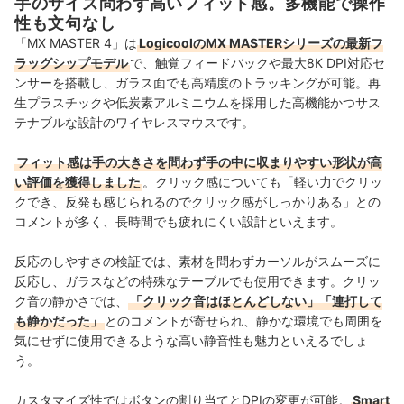
手のサイズ問わず高いフィット感。多機能で操作
性も文句なし
「MX MASTER 4」は
LogicoolのMX MASTERシリーズの最新フ
ラッグシップモデル
で、触覚フィードバックや最大8K DPI対応セ
ンサーを搭載し、ガラス面でも高精度のトラッキングが可能。再
生プラスチックや低炭素アルミニウムを採用した高機能かつサス
テナブルな設計のワイヤレスマウスです。
フィット感は手の大きさを問わず手の中に収まりやすい形状が高
い評価を獲得しました
。クリック感についても「軽い力でクリッ
クでき、反発も感じられるのでクリック感がしっかりある」との
コメントが多く、長時間でも疲れにくい設計といえます。
反応のしやすさの検証では、素材を問わずカーソルがスムーズに
反応し、ガラスなどの特殊なテーブルでも使用できます。クリッ
ク音の静かさでは、
「クリック音はほとんどしない」「連打して
も静かだった」
とのコメントが寄せられ、静かな環境でも周囲を
気にせずに使用できるような高い静音性も魅力といえるでしょ
う。
カスタマイズ性ではボタンの割り当てとDPIの変更が可能。
Smart