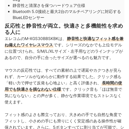
静音性と清潔さを保つハードウェア仕様
Bluetooth 5.0接続と最大2台のマルチペアリングに対応する
BlueLEDセンサー
反応性と静音性が両立。快適さと多機能性を求め
る人に
エレコムのM-XGS30BBSKBKは、
静音性と快適なフィット感を兼
ね備えたワイヤレスマウス
です。シリーズのなかでも上位モデル
に位置づけられ、S/M/L/XLサイズ・左手用などのラインナップが
あるので、自分の手に合ったサイズが選べるのも魅力です。
マウスの反応性では、すべての素材の上で遅延やカクつきが見ら
れず、カーソルがなめらかに動作する結果でした。クリック感も
「軽い力で押せて反発も心地よい」と高く評価され、
長時間の使
用でも快適さを損なわない仕様
です。クリック音も「ほぼ無音で
気にならない」との声が多く、静かな作業環境でもストレスなく
使えます。
フィット感のよさも際立っており、大きめの手でも自然な角度で
フィットし、小さめの手にも滑りにくく安定感のある操作性が確
保されています。さらに、5ボタンすべてに割り当てが可能で、シ