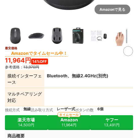
Amazonで見る
最安価格
Amazonでタイムセール中！
11,964円
14%OFF
参考価格：
13,970円
接続インターフェ
Bluetooth、無線2.4GHz(別売)
ース
マルチペアリング
対応
無線
レーザー式
6個
接続方式
読み取り方式
ボタンの数
タイムセール
楽天市場
Amazon
ヤフー
14,500円
11,964円
13,491円
商品概要