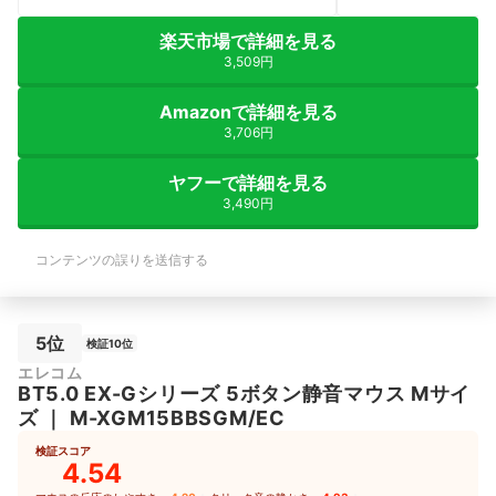
logicoolの静音よりはちょっとカタカタ
音がする印象。Bluetooth 5.0対応で最
楽天市場で詳細を見る
大3台までデバイスを切り替えて使える
点も実用的で、ビジネスや在宅ワークに
3,509円
も便利です。単三電池1本で最長16ヶ月
とのことだが、そんななら持たないイメ
Amazonで詳細を見る
ージ。。 実際に使ってみて、1万円以上
3,706円
する高級マウスと比べても、握り心地や
操作感に大きな差は感じませんでした。
特に価格を考えると、非常にバランスの
ヤフーで詳細を見る
取れた製品です。
3,490円
コンテンツの誤りを送信する
5位
検証10位
エレコム
BT5.0 EX-Gシリーズ 5ボタン静音マウス Mサイ
ズ
｜
M-XGM15BBSGM/EC
検証スコア
4.54