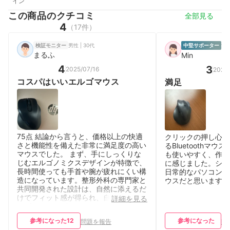
イン
この商品のクチコミ
全部見る
4
（17件）
男性 | 30代
検証モニター
中堅サポーター
女性
まるふ
Min
4
3
2025/07/16
2026
コスパはいいエルゴマウス
満足
75点 結論から言うと、価格以上の快適
クリックの押し心地
さと機能性を備えた非常に満足度の高い
るBluetoothマ
マウスでした。 まず、手にしっくりな
も使いやすく、作業
じむエルゴノミクスデザインが特徴で、
に感じました。シン
長時間使っても手首や腕が疲れにくい構
日常的なパソコン作
造になっています。整形外科の専門家と
ウスだと思います。
共同開発された設計は、自然に添えるだ
けでフィット感が得られ、自分に合うサ
詳細を見る
イズをさがせばいいだけ。 マットな質
感も高級感があり、滑りにくく使いやす
参考になった
12
参考になった
問題を報告
問
いです。 静音クリック仕様なのだが、