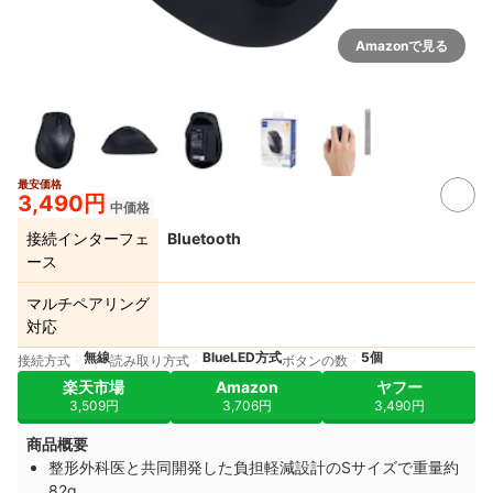
Amazonで見る
最安価格
3,490円
中価格
接続インターフェ
Bluetooth
ース
マルチペアリング
対応
無線
BlueLED方式
5個
接続方式
読み取り方式
ボタンの数
楽天市場
Amazon
ヤフー
3,509円
3,706円
3,490円
商品概要
整形外科医と共同開発した負担軽減設計のSサイズで重量約
82g