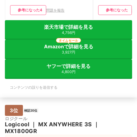
参考になった
4
参考になった
問題を報告
問
楽天市場で詳細を見る
4,756円
タイムセール
Amazonで詳細を見る
3,927円
ヤフーで詳細を見る
4,800円
コンテンツの誤りを送信する
3位
検証20位
ロジクール
Logicool
｜
MX ANYWHERE 3S
｜
MX1800GR