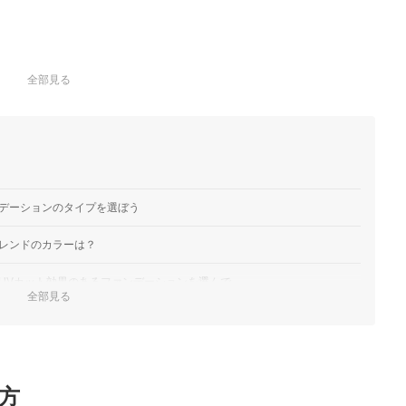
全部見る
デーションのタイプを選ぼう
レンドのカラーは？
UVカット効果のあるファンデーションを選んで
全部見る
すめ人気ランキング
キングもチェック！
方