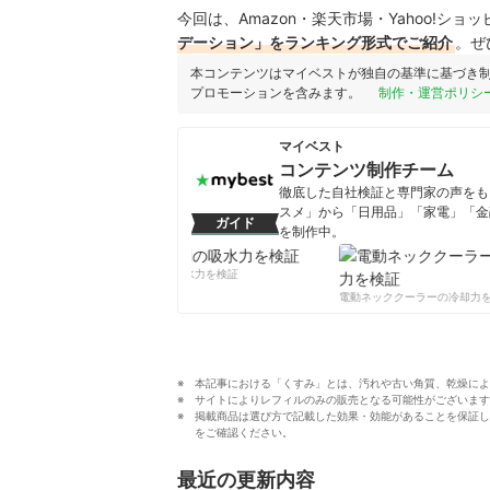
今回は、Amazon・楽天市場・Yahoo!シ
デーション」をランキング形式でご紹介
。ぜ
本コンテンツはマイベストが独自の基準に基づき
プロモーションを含みます。
制作・運営ポリシ
マイベスト
コンテンツ制作チーム
徹底した自社検証と専門家の声をもと
スメ」から「日用品」「家電」「金
ガイド
を制作中。
コンテンツ制作チームのプロフ
柔軟剤の吸水力を検証
電動ネッククーラーの冷却力を
本記事における「くすみ」とは、汚れや古い角質、乾燥によ
サイトによりレフィルのみの販売となる可能性がございます
掲載商品は選び方で記載した効果・効能があることを保証し
をご確認ください。
最近の更新内容