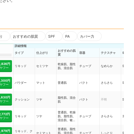
ださい。
り
おすすめの肌質
SPF
PA
カバー力
詳細情報
おすすめの肌
タイプ
仕上がり
容器
テクスチャ
SPF
質
2,826円
乾燥肌、脂性
リキッド
セミツヤ
チューブ
なめらか
SPF22
ヤフー
肌、混合肌
2,300円
パウダー
マット
普通肌
パクト
さらさら
SPF16
ヤフー
2,630円
脂性肌、混合
クッション
ツヤ
パクト
不明
SPF11
ヤフー
肌
普通肌、乾燥
2,772円
リキッド
ツヤ
肌、脂性肌、
チューブ
さらさら
31
ヤフー
混合肌、敏感
肌
普通肌、脂性
3,979円
リキッド、ク
セミマット
肌、混合肌、
チューブ
しっとり
SPF23