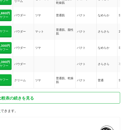
ヤフー
リーム
乾燥肌
2,860円
パウダー
ツヤ
普通肌
パクト
なめらか
SPF16
ヤフー
普通肌、脂性
ヤフー
パウダー
マット
パクト
さらさら
25
肌
2,300円
パウダー
ツヤ
パクト
なめらか
SPF16
ヤフー
2,390円
パウダー
パクト
さらさら
不明
ヤフー
普通肌、乾燥
ヤフー
クリーム
ツヤ
パクト
普通
SPF33
肌
比較表の続きを見る
ト
できます。