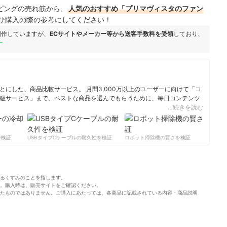
ョッピングの売れ筋から、
人気のおすすめ「プリマヴィスタのファン
ひ購入の際の参考にしてください！
制作していますが、
ECサイトやメーカー等から送客手数料を受領
しており、
ー
にした、商品比較サービス。 月間3,000万以上のユーザーに向けて「コ
融サービス」まで、ベストな商品を選んでもらうために、毎日コンテンツ
…続きを読む
ィール
検証
USBタイプCケーブルの耐久性を検証
ロボット掃除機の賢さを検証
サ
るくすみのことを指します。
。購入時は、販売サイトをご確認ください。
たものではありません。ご購入にあたっては、各商品に記載されている内容・商品説明