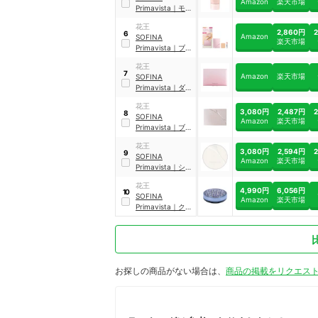
Amazon
楽天市場
Primavista
｜
モイ
ストグロウ ラステ
花王
ィング リキッド
2,860円
6
Amazon
SOFINA
楽天市場
Primavista
｜
ブラ
イトチャージパウ
花王
ダー
｜
OC03
7
Amazon
楽天市場
SOFINA
Primavista
｜
ダブ
ルエフェクト パウ
花王
ダー
3,080円
2,487円
8
SOFINA
Amazon
楽天市場
Primavista
｜
ブラ
イトチャージ パウ
花王
ダー
3,080円
2,594円
9
SOFINA
Amazon
楽天市場
Primavista
｜
シル
キーラスティング
花王
レフィル
4,990円
6,056円
10
SOFINA
Amazon
楽天市場
Primavista
｜
クリ
ーミィコンパクト
ファンデーション
お探しの商品がない場合は、
商品の掲載をリクエス