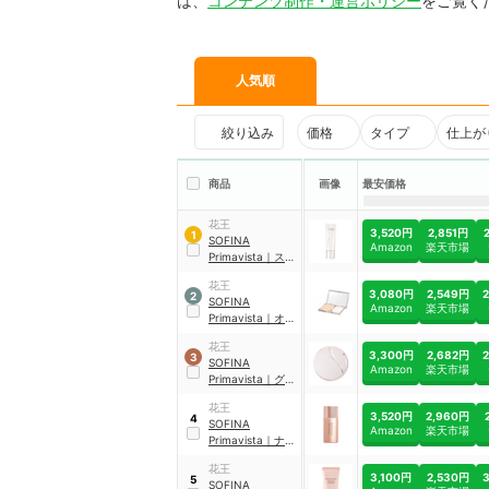
は、
コンテンツ制作・運営ポリシー
をご覧く
人気順
絞り込み
価格
タイプ
仕上が
商品
画像
最安価格
花王
3,520円
2,851円
1
SOFINA
Amazon
楽天市場
Primavista
｜
ステ
イグロウ リキッド
花王
3,080円
2,549円
2
SOFINA
Amazon
楽天市場
Primavista
｜
オー
クル05
花王
3,300円
2,682円
3
SOFINA
Amazon
楽天市場
Primavista
｜
グロ
ウカバー クッショ
花王
ン
3,520円
2,960円
4
SOFINA
Amazon
楽天市場
Primavista
｜
ナチ
ュラルグロウ ラス
花王
ティング リキッド
3,100円
2,530円
5
SOFINA