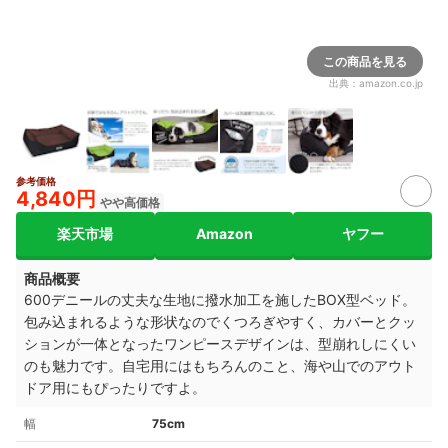
この商品を見る
出典：
amazon.co.jp
参考価格
4,840円
やや高価格
楽天市場
Amazon
ヤフー
商品概要
600デニールの丈夫な生地に撥水加工を施したBOX型ベッド。
包み込まれるような形状なのでくつろぎやすく、カバーとクッ
ションが一体となったワンピースデザインは、型崩れしにくい
のも魅力です。自宅用にはもちろんのこと、海や山でのアウト
ドア用にもぴったりですよ。
幅
75cm