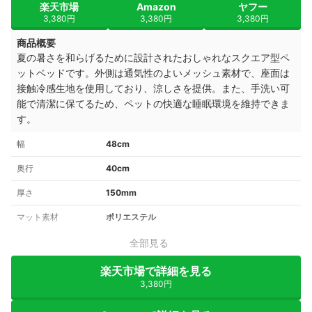
楽天市場
Amazon
ヤフー
3,380円
3,380円
3,380円
商品概要
夏の暑さを和らげるために設計されたおしゃれなスクエア型ペ
ットベッドです。外側は通気性のよいメッシュ素材で、座面は
接触冷感生地を使用しており、涼しさを提供。また、手洗い可
能で清潔に保てるため、ペットの快適な睡眠環境を維持できま
す。
幅
48cm
奥行
40cm
厚さ
150mm
マット素材
ポリエステル
全部見る
楽天市場で詳細を見る
3,380円