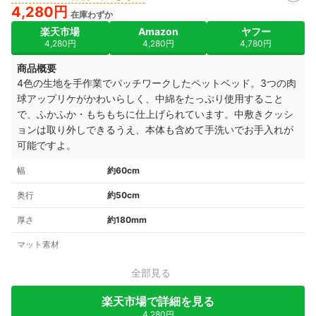
4,280円
在庫わずか
楽天市場
Amazon
ヤフー
4,280円
4,280円
4,780円
商品概要
4色の生地を手作業でパッチワークしたペットベッド。3つの肉
球アップリケがかわいらしく、中綿をたっぷり使用すること
で、ふかふか・もちもちに仕上げられています。中敷きクッシ
ョンは取り外しできるうえ、本体も含めて手洗いでお手入れが
可能ですよ。
幅
約60cm
奥行
約50cm
厚さ
約180mm
マット素材
全部見る
楽天市場で詳細を見る
4,280円