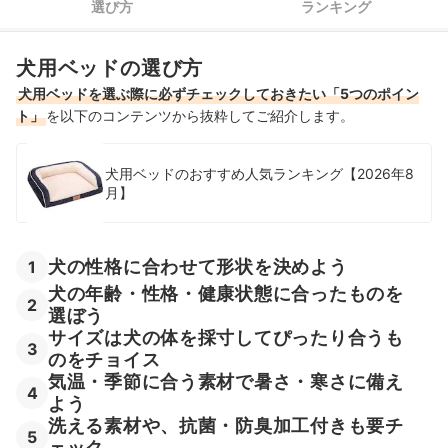
選び方
ランキング
洗える犬用ベッド全15商品おすすめ人気ランキング
犬用ベッドの選び方
洗える犬用ベッドの売れ筋ランキングもチェック！
犬用ベッドを選ぶ際に必ずチェックしておきたい「5つのポイン
ト」
を以下のコンテンツから抜粋してご紹介します。
犬用ベッドのおすすめ人気ランキング【2026年8
月】
犬の性格に合わせて形状を決めよう
1
犬の年齢・性格・健康状態に合ったものを
2
選ぼう
サイズは犬の体を採寸してぴったり合うも
3
のをチョイス
気温・季節に合う素材で暑さ・寒さに備え
4
よう
洗える素材や、抗菌・防臭加工付きも要チ
5
ェック