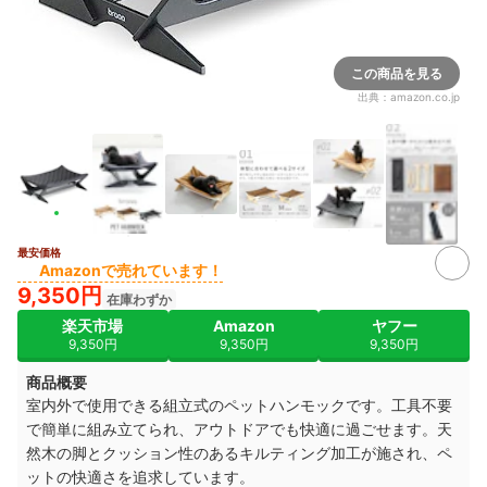
この商品を見る
出典：
amazon.co.jp
最安価格
Amazonで売れています！
9,350円
在庫わずか
楽天市場
Amazon
ヤフー
9,350円
9,350円
9,350円
商品概要
室内外で使用できる組立式のペットハンモックです。工具不要
で簡単に組み立てられ、アウトドアでも快適に過ごせます。天
然木の脚とクッション性のあるキルティング加工が施され、ペ
ットの快適さを追求しています。