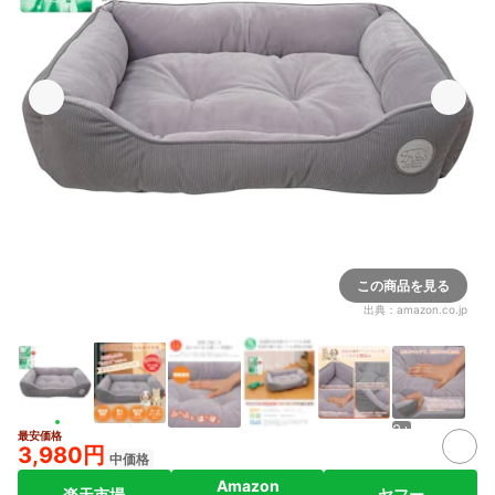
この商品を見る
出典：
amazon.co.jp
2+
最安価格
3,980円
中価格
Amazon
楽天市場
ヤフー