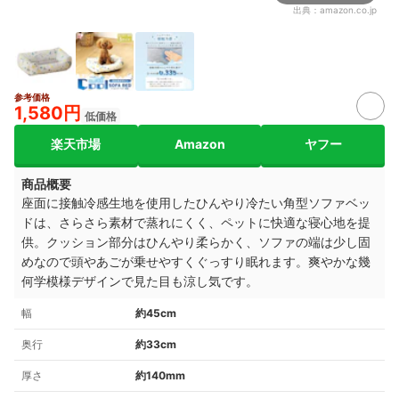
出典：
amazon.co.jp
参考価格
1,580円
低価格
楽天市場
Amazon
ヤフー
商品概要
座面に接触冷感生地を使用したひんやり冷たい角型ソファベッ
ドは、さらさら素材で蒸れにくく、ペットに快適な寝心地を提
供。クッション部分はひんやり柔らかく、ソファの端は少し固
めなので頭やあごが乗せやすくぐっすり眠れます。爽やかな幾
何学模様デザインで見た目も涼し気です。
幅
約45cm
奥行
約33cm
厚さ
約140mm