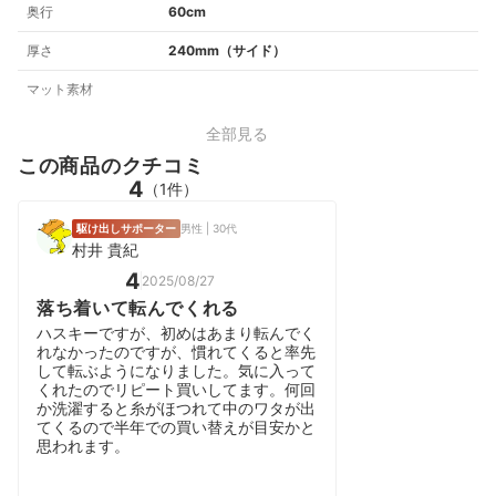
奥行
60cm
厚さ
240mm（サイド）
マット素材
全部見る
この商品のクチコミ
4
（1件）
駆け出しサポーター
男性 | 30代
村井 貴紀
4
2025/08/27
落ち着いて転んでくれる
ハスキーですが、初めはあまり転んでく
れなかったのですが、慣れてくると率先
して転ぶようになりました。気に入って
くれたのでリピート買いしてます。何回
か洗濯すると糸がほつれて中のワタが出
てくるので半年での買い替えが目安かと
思われます。