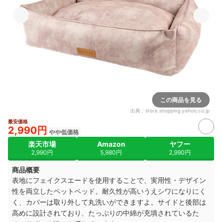
この商品を見る
出典：
store.shopping.yahoo.co.jp
最安価格
2,990円
やや低価格
楽天市場
Amazon
ヤフー
2,990円
5,980円
2,990円
商品概要
表地にフェイクスエードを使用することで、実用性・デザイン
性を両立したペットベッド。耐久性が高いうえシワになりにく
く、カバーは取り外して丸洗いができますよ。サイドと後部は
高めに設計されており、たっぷりの中綿が充填されているた