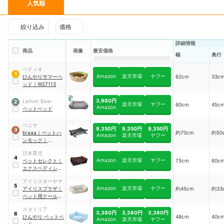
人気順
絞り込み
価格
詳細情報
商品
画像
最安価格
幅
奥行
ペティオ
1
Amazon
楽天市場
ヤフー
ひんやりサマーベ
62cm
33c
ッド
｜
W27113
3,980円
Lemon Bear
2
楽天市場
ヤフー
60cm
45c
Amazon
ペットベッド
ベニヤ
9,350円
9,350円
9,350円
3
braaa
｜
ペットハ
約70cm
約50
Amazon
楽天市場
ヤフー
ンモック
｜
VBPT002-BK
日本育児
4
Amazon
楽天市場
ヤフー
ペットセレクト
｜
75cm
60c
エクスペディショ
ンボックスベッド
アイリスオーヤマ
｜
6820024400
5
Amazon
楽天市場
ヤフー
アイリスプラザ
｜
約45cm
約33
ペット用クールソ
ファベッド
｜
スタイリア
PCSB-22S
3,380円
3,380円
3,380円
6
ひんやり ペットベ
48cm
40c
Amazon
楽天市場
ヤフー
ッド