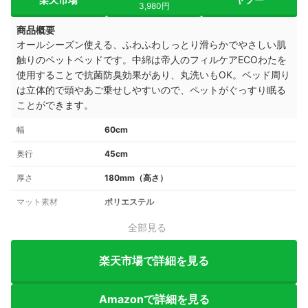
3,980円
商品概要
オールシーズン使える、ふわふわしっとり滑らかでやさしい肌
触りのペットベッドです。
中綿は帝人のフィルケアECOわたを
使用することで
抗菌防臭効果があり、
丸洗いもOK。
ベッド周り
は立体的で頭やあご乗せしやすいので、ペットがぐっすり眠る
ことができます。
幅
60cm
奥行
45cm
厚さ
180mm（高さ）
マット素材
ポリエステル
全部見る
楽天市場で詳細を見る
Amazonで詳細を見る