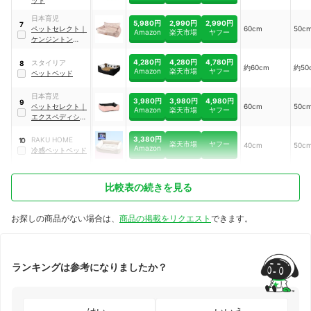
日本育児
5,980円
2,990円
2,990円
7
ペットセレクト
｜
60cm
50c
Amazon
楽天市場
ヤフー
ケンジントン
BOXベッド
4,280円
4,280円
4,780円
スタイリア
8
約60cm
約50
Amazon
楽天市場
ヤフー
ペットベッド
日本育児
3,980円
3,980円
4,980円
9
ペットセレクト
｜
60cm
50c
Amazon
楽天市場
ヤフー
エクスペディショ
ン ボックス ベッ
ド
3,380円
RAKU HOME
10
楽天市場
ヤフー
40cm
50c
Amazon
冷感ペットベッド
比較表の続きを見る
お探しの商品がない場合は、
商品の掲載をリクエスト
できます。
ランキングは参考になりましたか？