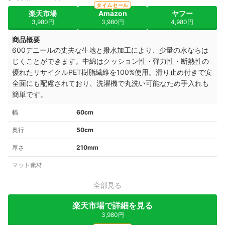
タイムセール
楽天市場
Amazon
ヤフー
3,980円
3,980円
4,980円
商品概要
600デニールの丈夫な生地と撥水加工により、少量の水ならは
じくことができます。中綿はクッション性・弾力性・断熱性の
優れたリサイクルPET樹脂繊維を100%使用。滑り止め付きで安
全面にも配慮されており、洗濯機で丸洗い可能なため手入れも
簡単です。
幅
60cm
奥行
50cm
厚さ
210mm
マット素材
全部見る
楽天市場で詳細を見る
3,980円