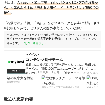
今回は、
Amazon・楽天市場・Yahoo!ショッピングの売れ筋か
ら、人気のおすすめ「洗える犬用ベッド」をランキング形式でご
紹介
。
「洗濯方法」「幅」「奥行」 などのスペックを参考に性能・価格
を比較してみて、ぜひ購入の際の参考にしてください！
本コンテンツはマイベストが独自の基準に基づき制作していますが、
EC
サイトやメーカー等から送客手数料を受領
しており、プロモーションを
含みます。
制作・運営ポリシー
マイベスト
コンテンツ制作チーム
徹底した自社検証と専門家の声をもとにした、商品比較
サービス。 月間3,000万以上のユーザーに向けて「コス
ガイド
メ」から「日用品」「家電」「金融サービス」まで、ベ
…続きを読む
ストな商品を選んでもらうために、毎日コンテンツを制
作中。
剤の吸水力を検証
コンテンツ制作チームのプロフィール
電動ネッククーラーの冷却力を検証
USBタイプCケー
最近の更新内容