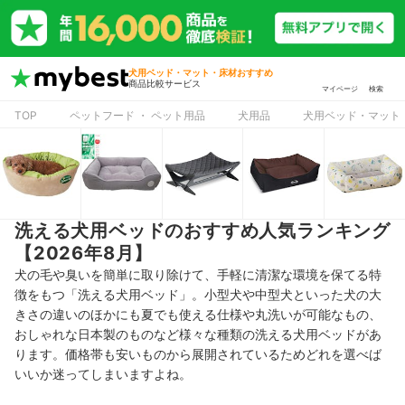
犬用ベッド・マット・床材おすすめ
商品比較サービス
マイページ
検索
TOP
ペットフード ・ ペット用品
犬用品
犬用ベッド・マット
洗える犬用ベッドのおすすめ人気ランキング
【2026年8月】
犬の毛や臭いを簡単に取り除けて、手軽に清潔な環境を保てる特
徴をもつ「洗える犬用ベッド」。小型犬や中型犬といった犬の大
きさの違いのほかにも夏でも使える仕様や丸洗いが可能なもの、
おしゃれな日本製のものなど様々な種類の洗える犬用ベッドがあ
ります。価格帯も安いものから展開されているためどれを選べば
いいか迷ってしまいますよね。