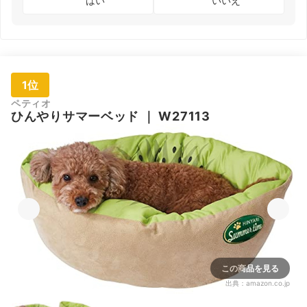
はい
いいえ
1位
ペティオ
ひんやりサマーベッド
｜
W27113
この商品を見る
出典：
amazon.co.jp