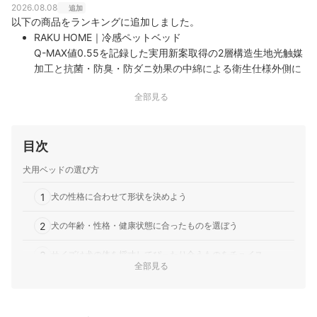
2026.08.08
追加
以下の商品をランキングに追加しました。
RAKU HOME｜冷感ペットベッド
Q-MAX値0.55を記録した実用新案取得の2層構造生地光触媒
加工と抗菌・防臭・防ダニ効果の中綿による衛生仕様外側に
3Dメッシュを採用した洗濯機対応の速乾構造
全部見る
目次
犬用ベッドの選び方
1
犬の性格に合わせて形状を決めよう
2
犬の年齢・性格・健康状態に合ったものを選ぼう
3
サイズは犬の体を採寸してぴったり合うものをチョイス
全部見る
4
気温・季節に合う素材で暑さ・寒さに備えよう
5
洗える素材や、抗菌・防臭加工付きも要チェック