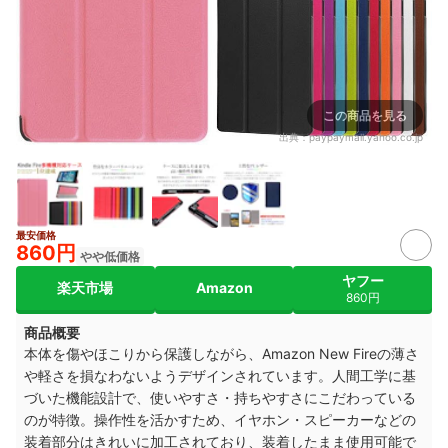
この商品を見る
出典：
paypaymall.yahoo.co.jp
最安価格
860円
やや低価格
ヤフー
楽天市場
Amazon
860円
商品概要
本体を傷やほこりから保護しながら、Amazon New Fireの薄さ
や軽さを損なわないようデザインされています。人間工学に基
づいた機能設計で、使いやすさ・持ちやすさにこだわっている
のが特徴。操作性を活かすため、イヤホン・スピーカーなどの
装着部分はきれいに加工されており、装着したまま使用可能で