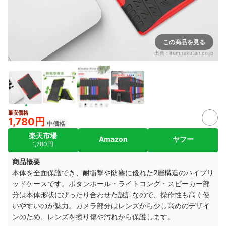
この商品を見る
出典：
item.rakuten.co.jp
最安価格
1,780円
中価格
楽天市場
Amazon
ヤフー
1,780円
商品概要
本体を全面保護でき、耐衝撃や防塵に優れた2層構造のハイブリ
ッドケースです。ボタンホール・ライトコング・スピーカー部
分は本体形状にぴったり合わせた設計なので、操作性も高く使
いやすいのが魅力。カメラ部分はレンズから少し高めのデザイ
ンのため、レンズを擦り傷や汚れから保護します。