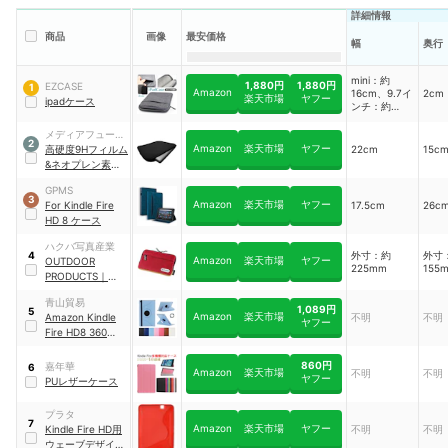
詳細情報
商品
画像
最安価格
幅
奥行
mini：約
1,880円
1,880円
EZCASE
1
Amazon
16cm、9.7イ
2cm
楽天市場
ヤフー
ipadケース
ンチ：約
20cm、10.5
インチ：約
メディアフューチ
2
22cm
Amazon
楽天市場
ヤフー
ャー
高硬度9Hフィルム
22cm
15c
&ネオプレン素材
ケース
GPMS
3
Amazon
楽天市場
ヤフー
For Kindle Fire
17.5cm
26c
HD 8 ケース
ハクバ写真産業
外寸：約
外寸
4
Amazon
楽天市場
ヤフー
OUTDOOR
225mm
155
PRODUCTS
｜
タブ
レットケース
｜
青山貿易
AMZODTBC02RD
1,089円
5
Amazon
楽天市場
Amazon Kindle
不明
不明
ヤフー
Fire HD8 360度回
転カバー ケース
860円
嘉年華
6
Amazon
楽天市場
不明
不明
ヤフー
PUレザーケース
プラタ
7
Amazon
楽天市場
ヤフー
Kindle Fire HD用
不明
不明
ウェーブデザイン