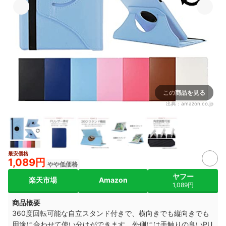
この商品を見る
出典：
amazon.co.jp
最安価格
1,089円
やや低価格
ヤフー
楽天市場
Amazon
1,089円
商品概要
360度回転可能な自立スタンド付きで、横向きでも縦向きでも
用途に合わせて使い分けができます。外側には手触りの良いPU