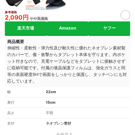
参考価格
2,090円
やや高価格
楽天市場
Amazon
ヤフー
商品概要
伸縮性・柔軟性・弾力性及び耐久性に優れたネオプレン素材製
のカバーで、傷・衝撃からタブレット本体を守ります。内ポケ
ット付きなので、充電ケーブルなどをタブレットに接触させず
に収納可能です。付属の液晶保護フィルムは、強化ガラスと同
等の表面硬度9Hで画面をしっかりと保護し、タッチペンにも対
応しています。
幅
22cm
奥行
15cm
高さ
不明
素材
ネオプレン素材
全部見る