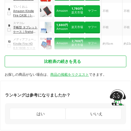
ソフトケース
｜
ていくおふ
WM-734RD
1,780円
8
Amazon
ヤフー
Amazon Kindle
不明
不明
楽天市場
Fire CASE
｜
t-
hhu-11
スマコレ
1,680円
9
楽天市場
ヤフー
手帳型 タブレット
不明
不明
Amazon
ケース
｜
firehdx-
001745-tb
メディアフューチ
2,769円
10
Amazon
ヤフー
ャー
Kindle Fire HD
約15cm
約22
楽天市場
8.9 16GB ケース
比較表の続きを見る
お探しの商品がない場合は、
商品の掲載をリクエスト
できます。
ランキングは参考になりましたか？
はい
いいえ