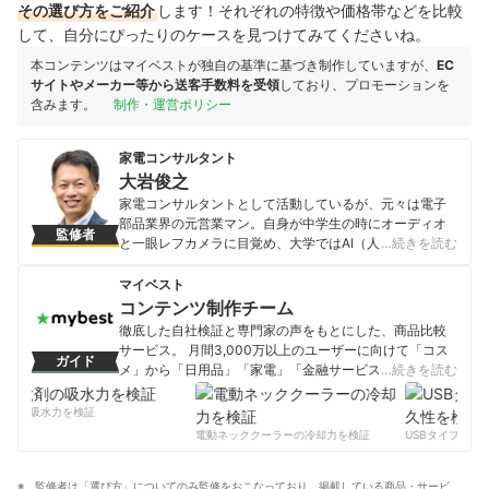
その選び方をご紹介
します！それぞれの特徴や価格帯などを比較
して、自分にぴったりのケースを見つけてみてくださいね。
本コンテンツはマイベストが独自の基準に基づき制作していますが、
EC
サイトやメーカー等から送客手数料を受領
しており、プロモーションを
含みます。
制作・運営ポリシー
家電コンサルタント
大岩俊之
家電コンサルタントとして活動しているが、元々は電子
部品業界の元営業マン。自身が中学生の時にオーディオ
監修者
と一眼レフカメラに目覚め、大学ではAI（人工知能）を
…続きを読む
学びITエンジニアとして就職するが、人と会話すること
の方に魅力を感じ営業職へ。その後、電子部品メーカ
マイベスト
ー・半導体商社・パソコンメーカーなどで、家電メーカ
コンテンツ制作チーム
ー・家電量販店など向けの法人営業を経験。いずれの会
徹底した自社検証と専門家の声をもとにした、商品比較
社でも、前年比150％以上の営業数字を達成、営業職200
サービス。 月間3,000万以上のユーザーに向けて「コス
ガイド
人中１位の売上実績も持つ。その後、セミナー講師とし
メ」から「日用品」「家電」「金融サービス」まで、ベ
…続きを読む
て活動する傍ら、家電製品の裏事情を知る家電コンサル
ストな商品を選んでもらうために、毎日コンテンツを制
タントとして活動し、テレビ番組にも「家電の達人」と
作中。
剤の吸水力を検証
して毎年出演。家電メーカーに営業していたため、コネ
コンテンツ制作チームのプロフィール
電動ネッククーラーの冷却力を検証
USBタイプCケー
クタ・スイッチ・半導体などに精通しており、家電の内
部構造や仕組みに詳しく、現在は家電製品アドバイザー
資格試験の講師も務める。
監修者は「選び方」についてのみ監修をおこなっており、掲載している商品・サービ