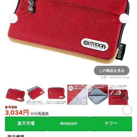
この商品を見る
出典：
amazon.co.jp
参考価格
2+
3,034円
やや高価格
楽天市場
Amazon
ヤフー
商品概要