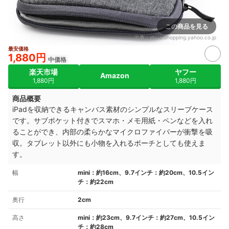
この商品を見る
出典：
store.shopping.yahoo.co.jp
最安価格
1,880円
中価格
楽天市場
ヤフー
Amazon
1,880円
1,880円
商品概要
iPadを収納できるキャンバス素材のシンプルなスリーブケース
です。サブポケット付きでスマホ・メモ用紙・ペンなどを入れ
ることができ、内部の柔らかなマイクロファイバーが衝撃を吸
収。タブレット以外にも小物を入れるポーチとしても使えま
す。
幅
mini：約16cm、9.7インチ：約20cm、10.5イン
チ：約22cm
奥行
2cm
高さ
mini：約23cm、9.7インチ：約27cm、10.5イン
チ：約28cm