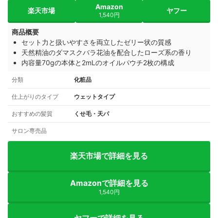
Amazon
楽天市場
ヤフー
1,540円
商品概要
セット力と扱いやすさを両立したゼリー状の質感
天然精油のダマスクバラ花油を配合したローズ系の香り
内容量70gの本体と2mLのオイルパウチ2枚の構成
分類
化粧品
仕上がりのタイプ
ウェットタイプ
おすすめの髪質
くせ毛・天パ
サロン専売品
楽天市場で詳細を見る
Amazonで詳細を見る
1,540円
ヤフーで詳細を見る