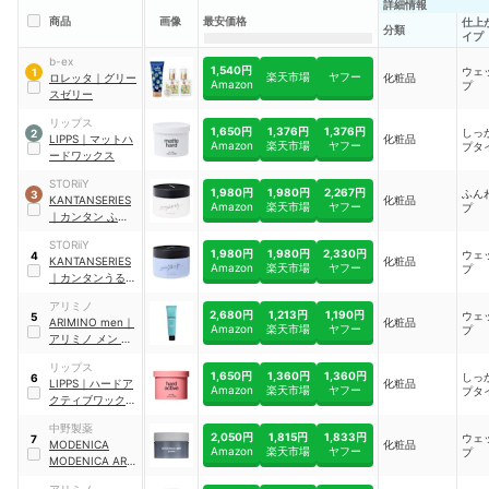
詳細情報
商品
画像
最安価格
仕上
分類
イプ
b-ex
1,540円
ウェ
1
楽天市場
ヤフー
ロレッタ
｜
グリー
化粧品
Amazon
プ
スゼリー
リップス
1,650円
1,376円
1,376円
しっ
2
LIPPS
｜
マットハ
化粧品
Amazon
楽天市場
ヤフー
プタ
ードワックス
STORiiY
1,980円
1,980円
2,267円
ふん
3
KANTANSERIES
化粧品
Amazon
楽天市場
ヤフー
プ
｜
カンタン ふわも
ち
STORiiY
1,980円
1,980円
2,330円
ウェ
4
KANTANSERIES
化粧品
Amazon
楽天市場
ヤフー
プ
｜
カンタンうるつ
や
アリミノ
2,680円
1,213円
1,190円
ウェ
5
ARIMINO men
｜
化粧品
Amazon
楽天市場
ヤフー
プ
アリミノ メン フ
リーズキープ グリ
リップス
ース
1,650円
1,360円
1,360円
しっ
6
LIPPS
｜
ハードア
化粧品
Amazon
楽天市場
ヤフー
プタ
クティブワックス
｜
hardactive
中野製薬
2,050円
1,815円
1,833円
ウェ
7
MODENICA
化粧品
Amazon
楽天市場
ヤフー
プ
MODENICA ART
｜
グリース