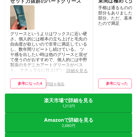
束間は極めて少
セット力抜群のハードグリース
手櫛は通るものの、
部分もありました。
部分。ただ、基本束
たので満足
グリースというよりはワックスに近い硬
さ。個人的には根本の立ち上げと毛先の
自由度が欲しいので非常に満足している
し、数年間リピートし続けている。 ツ
ヤ感を出したい時は他のグリースと混ぜ
て使うのがおすすめで、個人的には中野
製薬のモデニカアートグリースがベス
ト。 ナチュラルに仕上げつつツヤ感が
詳細を見る
欲しい人はタオルドライを弱めにして使
用するか、別のグリースを選ぶことをお
参考になった
4
参考になった
問題を報告
問
すすめします。
楽天市場で詳細を見る
1,213円
Amazonで詳細を見る
2,680円