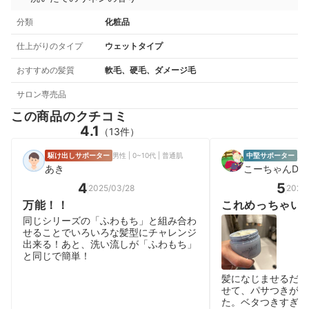
分類
化粧品
仕上がりのタイプ
ウェットタイプ
おすすめの髪質
軟毛、硬毛、ダメージ毛
サロン専売品
この商品のクチコミ
4.1
（13件）
駆け出しサポーター
男性 | 0~10代 | 普通肌
中堅サポーター
男性
あき
こーちゃんDJ
4
5
2025/03/28
2026/
万能！！
これめっちゃい
同じシリーズの「ふわもち」と組み合わ
せることでいろいろな髪型にチャレンジ
出来る！あと、洗い流しが「ふわもち」
と同じで簡単！
髪になじませるだけ
せて、パサつきが気
た。ベタつきすぎず