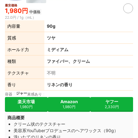
最安価格
1,980円
中価格
22.0円 / 1g（mL）
内容量
90g
質感
ツヤ
ホールド力
ミディアム
種類
ファイバー、クリーム
テクスチャ
不明
香り
リネンの香り
ジャー
容器
束感あり
楽天市場
Amazon
ヤフー
1,980円
1,980円
2,330円
商品概要
クリーム状のテクスチャー
美容系YouTuberプロデュースのヘアワックス（90g）
洗いたてのリネンの香り