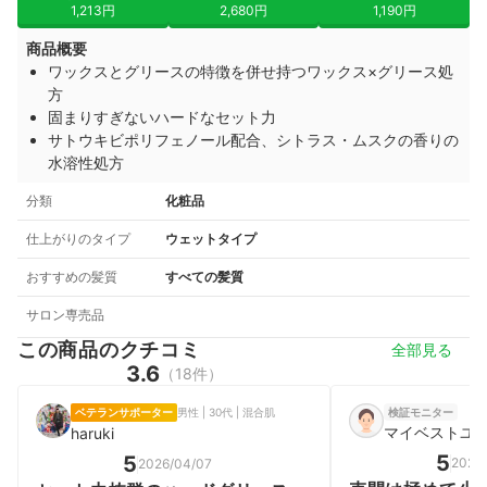
1,213円
2,680円
1,190円
商品概要
ワックスとグリースの特徴を併せ持つワックス×グリース処
方
固まりすぎないハードなセット力
サトウキビポリフェノール配合、シトラス・ムスクの香りの
水溶性処方
分類
化粧品
仕上がりのタイプ
ウェットタイプ
おすすめの髪質
すべての髪質
サロン専売品
この商品のクチコミ
全部見る
3.6
（18件）
ベテランサポーター
男性 | 30代 | 混合肌
検証モニター
マイベストユ
haruki
5
5
2025/
2026/04/07