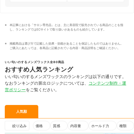
本記事における「サロン専売品」とは、主に美容院で販売されている商品のことを指
し、ランキングではECサイトで取り扱いがあるものも紹介しています。
掲載商品は選び方で記載した効果・効能があることを保証したものではありません。
ご購入にあたっては、各商品に記載されている内容・商品説明をご確認ください。
いい匂いのするメンズワックス全80商品
おすすめ人気ランキング
いい匂いのするメンズワックスのランキングは以下の通りです。
なおランキングの算出ロジックについては、
コンテンツ制作・運
営ポリシー
をご覧ください。
人気順
絞り込み
価格
質感
内容量
ホールド力
種類