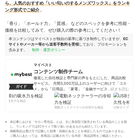
ら、人気のおすすめ「いい匂いのするメンズワックス」をランキ
ング形式でご紹介
。
「香り」「ホールド力」「質感」 などのスペックを参考に性能・
価格を比較してみて、ぜひ購入の際の参考にしてください！
本コンテンツはマイベストが独自の基準に基づき制作していますが、
EC
サイトやメーカー等から送客手数料を受領
しており、プロモーションを
含みます。
制作・運営ポリシー
マイベスト
コンテンツ制作チーム
徹底した自社検証と専門家の声をもとにした、商品比較
サービス。 月間3,000万以上のユーザーに向けて「コス
ガイド
メ」から「日用品」「家電」「金融サービス」まで、ベ
…続きを読む
ストな商品を選んでもらうために、毎日コンテンツを制
作中。
剤の吸水力を検証
コンテンツ制作チームのプロフィール
電動ネッククーラーの冷却力を検証
USBタイプCケー
本記事における「サロン専売品」とは、主に美容院で販売されている商品のことを指
し、ランキングではECサイトで取り扱いがあるものも紹介しています。
掲載商品は選び方で記載した効果・効能があることを保証したものではありません。
ご購入にあたっては、各商品に記載されている内容・商品説明をご確認ください。