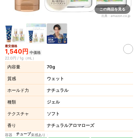
この商品を見る
出典：
amazon.co.jp
最安価格
1,540円
中価格
22.0円 / 1g（mL）
内容量
70g
質感
ウェット
ホールド力
ナチュラル
種類
ジェル
テクスチャ
ソフト
香り
ナチュラルアロマローズ
チューブ
容器
束感あり