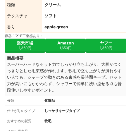
種類
クリーム
テクスチャ
ソフト
香り
apple green
ジャー
容器
束感あり
楽天市場
Amazon
ヤフー
1,360円
1,650円
1,360円
商品概要
スーパーハードなセット力でしっかり立ち上がり、大胆かつく
っきりとした毛束感が作れます。軟毛で立ち上がりが潰れやす
い人でも、シャープで動きのある束感を長時間キープ。
セット
力が高いにもかかわらず、シャワーで簡単に
洗い流せる点も普
段使いしやすいポイント
。
分類
化粧品
仕上がりのタイプ
しっかりキープタイプ
おすすめの髪質
軟毛