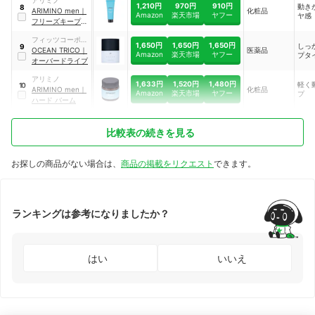
アリミノ
1,210円
970円
910円
動き
8
ARIMINO men
｜
化粧品
Amazon
楽天市場
ヤフー
ヤ感
フリーズキープ ジ
ェル
フィッツコーポレ
1,650円
1,650円
1,650円
しっ
9
ーション
OCEAN TRICO
｜
医薬品
Amazon
楽天市場
ヤフー
プタ
オーバードライブ
アリミノ
1,633円
1,520円
1,480円
軽く
10
ARIMINO men
｜
化粧品
Amazon
楽天市場
ヤフー
プ
ハード バーム
比較表の続きを見る
お探しの商品がない場合は、
商品の掲載をリクエスト
できます。
ランキングは参考になりましたか？
はい
いいえ