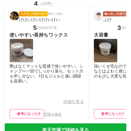
4
（20件）
ベテランサポーター
男性 | 20代
駆け出しサポーター
けけいけいけけいけい
ぶび
5
3
2026/03/18
2026/
使いやすい長持ちワックス
大容量
艶はなくマットな質感で使いやすい。シ
強いくせ毛なのです
ャンプー一回でしっかり落ち、セット力
などはよわく感じま
も申し分ない。1日もジェルと違い調節
のも少し大変な気が
も容易い。
詳細を見る
参考になった
3
参考になった
1
問題を報告
楽天市場で詳細を見る