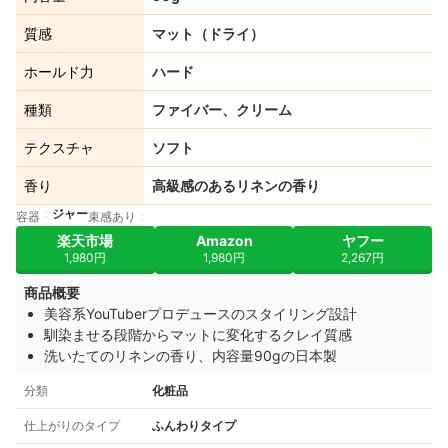
質感
マット（ドライ）
ホールド力
ハード
種類
ファイバー、クリーム
テクスチャ
ソフト
香り
高級感のあるリネンの香り
ジャー
容器
束感あり
楽天市場
Amazon
ヤフー
1,980円
1,980円
2,267円
商品概要
美容系YouTuberプロデュースのスタイリング設計
馴染ませる段階からマットに変化するクレイ質感
洗いたてのリネンの香り、内容量90gの日本製
分類
化粧品
仕上がりのタイプ
ふんわりタイプ