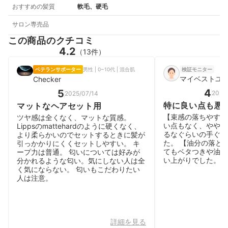
おすすめの髪質
軟毛、硬毛
サロン専売品
この商品のクチコミ
4.2
（13件）
ベテランサポーター
男性 | 0~10代 | 混合肌
検証モニター
マイベストユ
Checker
4
5
2025
2025/07/14
特に良い点も悪
マットなヘアセット用
【束感の落ちやすさ
ツヤ感は全くなく、マットな質感。
い点もなく、やや引
Lippsのmattehardのように硬くなく、
るなぐらいの手ぐし
より柔らかいのでセットするときに髪が
た。 【油分の落と
引っかかりにくくセットしやすい。 キ
てもベタつきや油膜
ープ力は普通。 匂いについては好みが
い上がりでした。
分かれるような匂い。気にしない人は全
く気にならない。 匂いもこだわりたい
人は注意。
詳細を見る