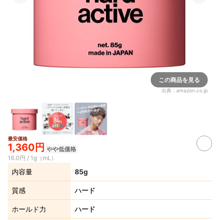
この商品を見る
出典：
amazon.co.jp
最安価格
1,360円
やや低価格
16.0円 / 1g（mL）
内容量
85g
質感
ハード
ホールド力
ハード