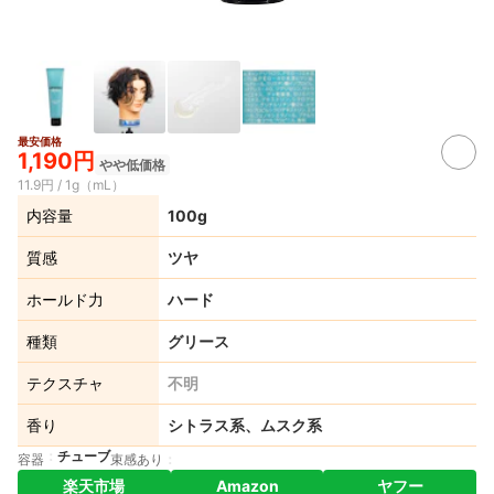
最安価格
1,190円
やや低価格
11.9円 / 1g（mL）
内容量
100g
質感
ツヤ
ホールド力
ハード
種類
グリース
テクスチャ
不明
香り
シトラス系、ムスク系
チューブ
容器
束感あり
楽天市場
Amazon
ヤフー