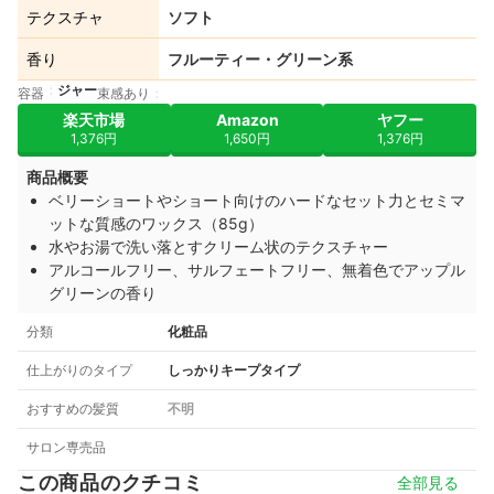
テクスチャ
ソフト
香り
フルーティー・グリーン系
ジャー
容器
束感あり
楽天市場
Amazon
ヤフー
1,376円
1,650円
1,376円
商品概要
ベリーショートやショート向けのハードなセット力とセミマ
ットな質感のワックス（85g）
水やお湯で洗い落とすクリーム状のテクスチャー
アルコールフリー、サルフェートフリー、無着色でアップル
グリーンの香り
分類
化粧品
仕上がりのタイプ
しっかりキープタイプ
おすすめの髪質
不明
サロン専売品
この商品のクチコミ
全部見る