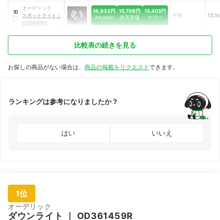
オーデリック
16,933円
15,709円
15,405円
10
スポットライト
｜
不明
13.5
Amazon
楽天市場
ヤフー
OG264093
比較表の続きを見る
お探しの商品がない場合は、
商品の掲載をリクエスト
できます。
ランキングは参考になりましたか？
はい
いいえ
1位
オーデリック
ダウンライト
｜
OD361459R