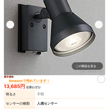
この商品を見る
出典：
amazon.co.jp
最安価格
Amazonで売れています！
13,685円
在庫わずか
明るさ
不明
センサーの種類
人感センサー