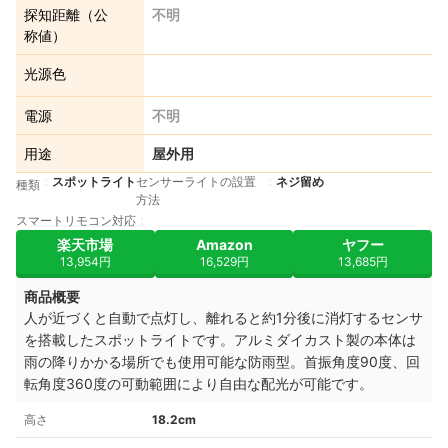
探知距離（公
不明
称値）
光源色
電源
不明
用途
屋外用
スポットライト
センサーライトの設置
ネジ留め
種類
方法
スマートリモコン対応
楽天市場
Amazon
ヤフー
13,954円
16,529円
13,685円
商品概要
人が近づくと自動で点灯し、離れると約1分後に消灯するセンサ
を搭載したスポットライトです。アルミダイカスト製の本体は
雨の降りかかる場所でも使用可能な防雨型。首振角度90度、回
転角度360度の可動範囲により自由な配光が可能です。
高さ
18.2cm