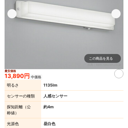
この商品を見る
出典：
item.rakuten.co.jp
最安価格
13,890円
中価格
明るさ
1135lm
センサーの種類
人感センサー
探知距離（公
約4m
称値）
光源色
昼白色