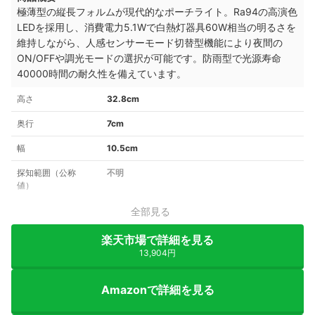
極薄型の縦長フォルムが現代的なポーチライト。Ra94の高演色
LEDを採用し、消費電力5.1Wで白熱灯器具60W相当の明るさを
維持しながら、人感センサーモード切替型機能により夜間の
ON/OFFや調光モードの選択が可能です。防雨型で光源寿命
40000時間の耐久性を備えています。
高さ
32.8cm
奥行
7cm
幅
10.5cm
探知範囲（公称
不明
値）
全部見る
楽天市場で詳細を見る
13,904円
Amazonで詳細を見る