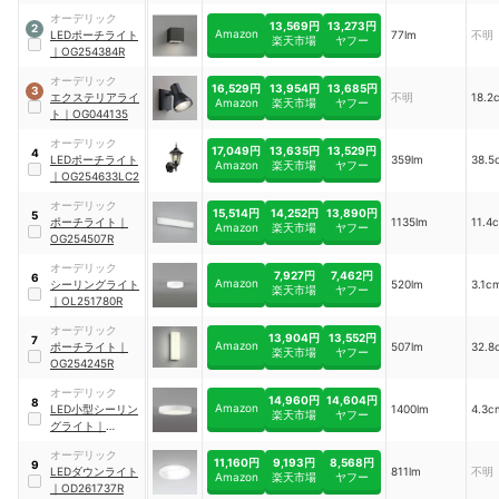
オーデリック
13,569円
13,273円
2
Amazon
LEDポーチライト
77lm
不明
楽天市場
ヤフー
｜
OG254384R
オーデリック
16,529円
13,954円
13,685円
3
エクステリアライ
不明
18.2
Amazon
楽天市場
ヤフー
ト
｜
OG044135
オーデリック
17,049円
13,635円
13,529円
4
LEDポーチライト
359lm
38.5
Amazon
楽天市場
ヤフー
｜
OG254633LC2
オーデリック
15,514円
14,252円
13,890円
5
ポーチライト
｜
1135lm
11.4
Amazon
楽天市場
ヤフー
OG254507R
オーデリック
7,927円
7,462円
6
Amazon
シーリングライト
520lm
3.1c
楽天市場
ヤフー
｜
OL251780R
オーデリック
13,904円
13,552円
7
Amazon
ポーチライト
｜
507lm
32.8
楽天市場
ヤフー
OG254245R
オーデリック
14,960円
14,604円
8
Amazon
LED小型シーリン
1400lm
4.3c
楽天市場
ヤフー
グライト
｜
OL251857R
オーデリック
11,160円
9,193円
8,568円
9
LEDダウンライト
811lm
不明
Amazon
楽天市場
ヤフー
｜
OD261737R