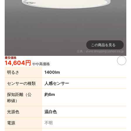
この商品を見る
出典：
store.shopping.yahoo.co.jp
最安価格
14,604円
やや高価格
明るさ
1400lm
センサーの種類
人感センサー
探知距離（公
約6m
称値）
光源色
温白色
電源
不明