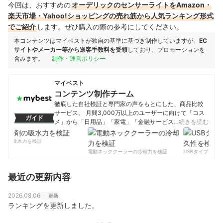
今回は、おすすめの
オーデリックのセンサーライトをAmazon・
楽天市場・Yahoo!ショッピングの売れ筋から人気ランキング形式
でご紹介
します。ぜひ購入の際の参考にしてください。
本コンテンツはマイベストが独自の基準に基づき制作していますが、
EC
サイトやメーカー等から送客手数料を受領
しており、プロモーションを
含みます。
制作・運営ポリシー
マイベスト
コンテンツ制作チーム
徹底した自社検証と専門家の声をもとにした、商品比較
サービス。 月間3,000万以上のユーザーに向けて「コス
ガイド
メ」から「日用品」「家電」「金融サービス」まで、ベ
…続きを読む
ストな商品を選んでもらうために、毎日コンテンツを制
作中。
剤の吸水力を検証
コンテンツ制作チームのプロフィール
電動ネッククーラーの冷却力を検証
USBタイプCケー
最近の更新内容
2026.08.06
更新
ランキングを更新しました。