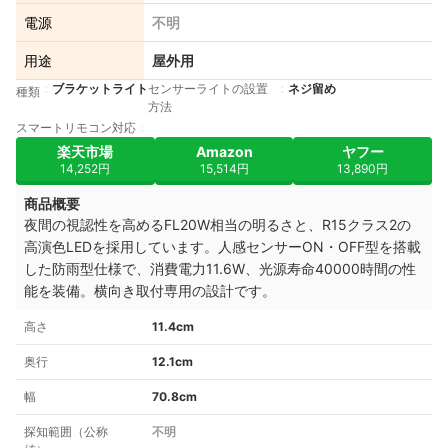
電源
不明
用途
屋外用
ブラケットライト
センサーライトの設置
ネジ留め
種類
方法
スマートリモコン対応
楽天市場
Amazon
ヤフー
14,252円
15,514円
13,890円
商品概要
夜間の視認性を高めるFL20W相当の明るさと、R15クラス2の
高演色LEDを採用しています。人感センサーON・OFF型を搭載
した防雨型仕様で、消費電力11.6W、光源寿命40000時間の性
能を装備。横向き取付専用の設計です。
高さ
11.4cm
奥行
12.1cm
幅
70.8cm
探知範囲（公称
不明