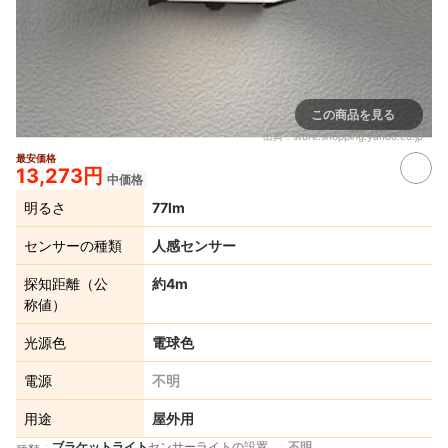
この商品を見る
出典：
store.shopping.yahoo.co.jp
最安価格
13,273円
中価格
明るさ
77lm
センサーの種類
人感センサー
探知距離（公
約4m
称値）
光源色
電球色
電源
不明
用途
屋外用
ブラケットライト
センサーライトの設置
不明