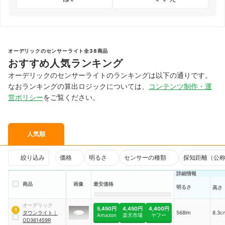
オーデリックのセンサーライト全38商品
おすすめ人気ランキング
オーデリックのセンサーライトのランキングは以下の通りです。
なおランキングの算出ロジックについては、
コンテンツ制作・運
営ポリシー
をご覧ください。
人気順
絞り込み
価格
明るさ
センサーの種類
探知距離（公
詳細情報
商品
画像
最安価格
明るさ
高さ
オーデリック
5,450円
4,450円
4,400円
1
ダウンライト
｜
568lm
8.3c
Amazon
楽天市場
ヤフー
OD361459R