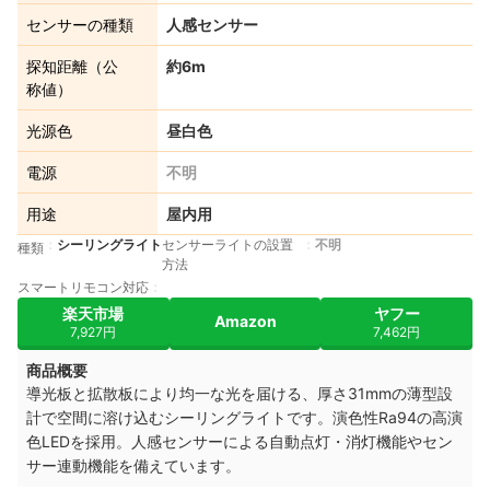
センサーの種類
人感センサー
探知距離（公
約6m
称値）
光源色
昼白色
電源
不明
用途
屋内用
シーリングライト
センサーライトの設置
不明
種類
方法
スマートリモコン対応
楽天市場
ヤフー
Amazon
7,927円
7,462円
商品概要
導光板と拡散板により均一な光を届ける、厚さ31mmの薄型設
計で空間に溶け込むシーリングライトです。演色性Ra94の高演
色LEDを採用。人感センサーによる自動点灯・消灯機能やセン
サー連動機能を備えています。