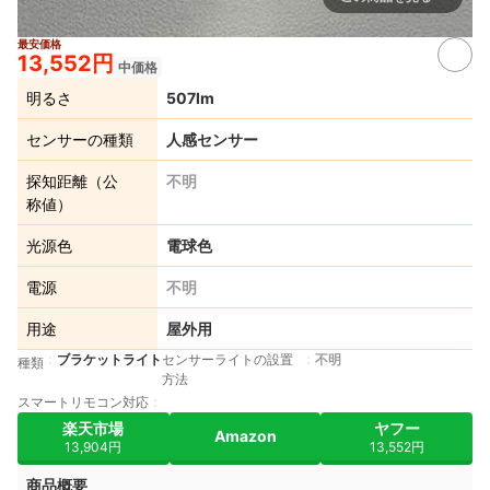
出典：
amazon.co.jp
最安価格
13,552円
中価格
明るさ
507lm
センサーの種類
人感センサー
探知距離（公
不明
称値）
光源色
電球色
電源
不明
用途
屋外用
ブラケットライト
センサーライトの設置
不明
種類
方法
スマートリモコン対応
楽天市場
ヤフー
Amazon
13,904円
13,552円
商品概要