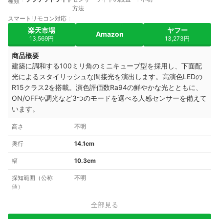
種類
方法
スマートリモコン対応
楽天市場
ヤフー
Amazon
13,569円
13,273円
商品概要
建築に調和する100ミリ角のミニキューブ型を採用し、下面配
光によるスタイリッシュな間接光を演出します。高演色LEDの
R15クラス2を搭載。演色評価数Ra94の鮮やかな光とともに、
ON/OFFや調光など3つのモードを選べる人感センサーを備えて
います。
高さ
不明
奥行
14.1cm
幅
10.3cm
探知範囲（公称
不明
値）
全部見る