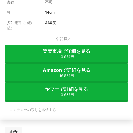
奥行
不明
幅
14cm
探知範囲（公称
360度
値）
全部見る
楽天市場で詳細を見る
13,954円
Amazonで詳細を見る
16,529円
ヤフーで詳細を見る
13,685円
コンテンツの誤りを送信する
4位