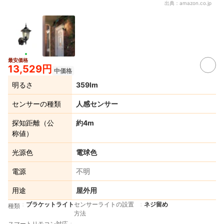
出典：
amazon.co.jp
最安価格
13,529円
中価格
明るさ
359lm
センサーの種類
人感センサー
探知距離（公
約4m
称値）
光源色
電球色
電源
不明
用途
屋外用
ブラケットライト
センサーライトの設置
ネジ留め
種類
方法
スマートリモコン対応