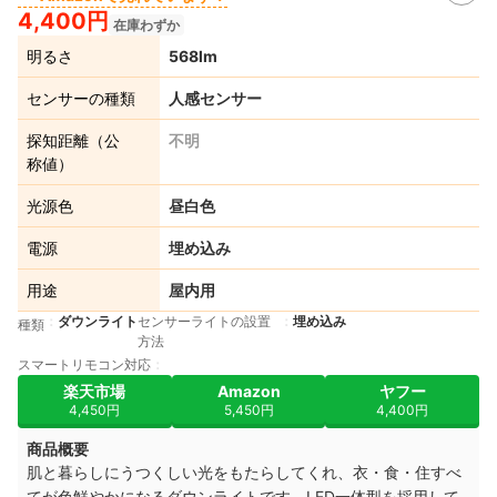
4,400円
在庫わずか
明るさ
568lm
センサーの種類
人感センサー
探知距離（公
不明
称値）
光源色
昼白色
電源
埋め込み
用途
屋内用
ダウンライト
センサーライトの設置
埋め込み
種類
方法
スマートリモコン対応
楽天市場
Amazon
ヤフー
4,450円
5,450円
4,400円
商品概要
肌と暮らしにうつくしい光をもたらしてくれ、衣・食・住すべ
てが色鮮やかになるダウンライトです。LED一体型を採用して