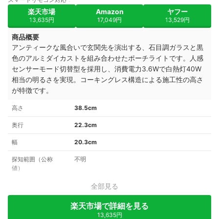
楽天市場
Amazon
ヤフー
13,635円
17,049円
13,529円
商品概要
アンティークな風合いで玄関先を演出する、石目調ガラスと黒
色のアルミダイカストを組み合わせたポーチライトです。人感
センサーモード切替型を採用し、消費電力3.6Wで白熱灯40W
相当の明るさを実現。コーキングレス構造による施工性の高さ
が特徴です。
高さ
38.5cm
奥行
22.3cm
幅
20.3cm
探知範囲（公称
不明
値）
全部見る
楽天市場で詳細を見る
13,635円