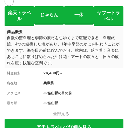
楽天トラベ
ヤフートラ
じゃらん
一休
ル
ベル
商品概要
自慢の蟹料理と季節の素材を心ゆくまで堪能できる、料理旅
館。4つの連携した港があり、1年中季節のかにを味わうことが
できます。海を目の前に佇んでおり、館内は、落ち着く音楽に
あちこちに散りばめられた生け花・アートの数々と、日々の疲
れを癒す快適な空間です。
料金目安
26,400円～
所在地
兵庫県
アクセス
JR柴山駅の目の前
最寄駅
JR柴山駅
全部見る
楽天トラベルで詳細を見る