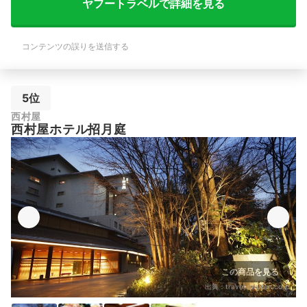
ヤフートラベルで詳細を見る
コンテンツの誤りを送信する
5位
西村屋
西村屋ホテル招月庭
この商品を見る
出典：
travel.rakuten.co.jp