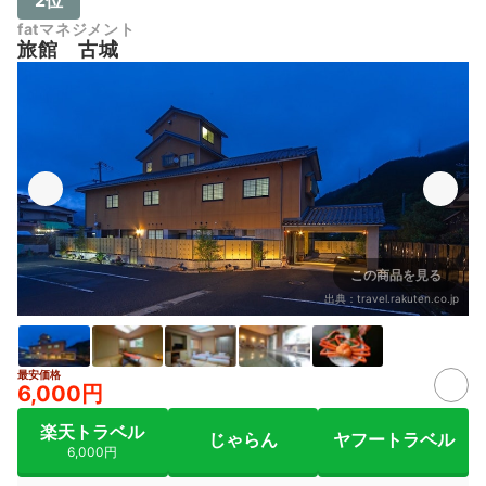
fatマネジメント
旅館 古城
この商品を見る
出典：
travel.rakuten.co.jp
最安価格
6,000円
楽天トラベル
じゃらん
ヤフートラベル
6,000円