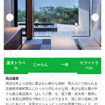
出典：
travel.yahoo.co.jp
楽天トラベ
ヤフートラ
じゃらん
一休
ル
ベル
商品概要
明治元年より自然に囲まれた静かな漁村、間人ガニで知られる
京都府丹後町間人にひっそり佇む小さな宿。希少な間人蟹の中
でも最上級品質の「はしうど蟹」を、茹で蟹・炭火焼・蟹刺し
など多彩な調理法で味わうことができます。貸し切り温泉に浸
かったあとは、全室オーシャンビューのお部屋でゆっくり、の