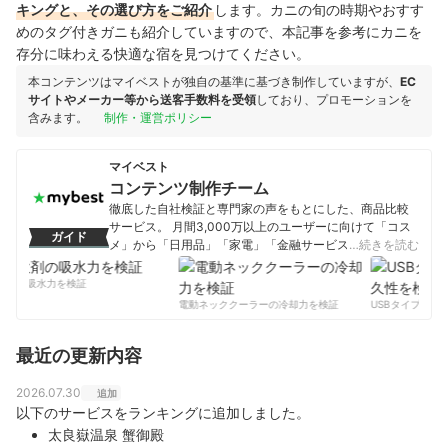
キングと、その選び方をご紹介
します。カニの旬の時期やおすす
めのタグ付きガニも紹介していますので、本記事を参考にカニを
存分に味わえる快適な宿を見つけてください。
本コンテンツはマイベストが独自の基準に基づき制作していますが、
EC
サイトやメーカー等から送客手数料を受領
しており、プロモーションを
含みます。
制作・運営ポリシー
マイベスト
コンテンツ制作チーム
徹底した自社検証と専門家の声をもとにした、商品比較
サービス。 月間3,000万以上のユーザーに向けて「コス
ガイド
メ」から「日用品」「家電」「金融サービス」まで、ベ
…続きを読む
ストな商品を選んでもらうために、毎日コンテンツを制
作中。
剤の吸水力を検証
コンテンツ制作チームのプロフィール
電動ネッククーラーの冷却力を検証
USBタイプCケー
最近の更新内容
2026.07.30
追加
以下のサービスをランキングに追加しました。
太良嶽温泉 蟹御殿