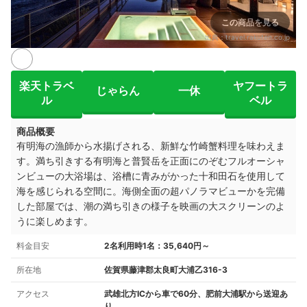
この商品を見る
出典：
travel.rakuten.co.jp
楽天トラベ
ヤフートラ
じゃらん
一休
ル
ベル
商品概要
有明海の漁師から水揚げされる、新鮮な竹崎蟹料理を味わえま
す。満ち引きする有明海と普賢岳を正面にのぞむフルオーシャ
ンビューの大浴場は、浴槽に青みがかった十和田石を使用して
海を感じられる空間に。海側全面の超パノラマビューかを完備
した部屋では、潮の満ち引きの様子を映画の大スクリーンのよ
うに楽しめます。
料金目安
2名利用時1名：35,640円～
所在地
佐賀県藤津郡太良町大浦乙316-3
アクセス
武雄北方ICから車で60分、肥前大浦駅から送迎あ
り