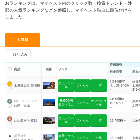
おランキングは、マイベスト内のクリック数・検索トレンド・外
部の人気ランキングなどを参照し、マイベスト独自に順位付けを
しました。
人気順
絞り込み
詳細情報
商品
画像
リンク
料金目安
所在
2名利用時1
佐賀
楽天トラベ
1
じゃらん
一休
太良嶽温泉 蟹御殿
名：35,640円
太良
ル
～
316-
2名利用時1
6,000円
fatマネジメント
ヤフートラ
兵庫
2
じゃらん
名：5,500円
ベル
楽天トラベ
上野1
旅館 古城
～
ル
楽天トラベ
3
じゃらん
一休
かに楽座 甲羅戯
26,400円～
兵庫
ル
炭平旅館
楽天トラベ
4
じゃらん
一休
55,320円～
京都
ル