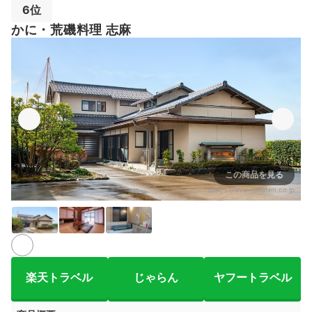
6位
かに・荒磯料理 志麻
この商品を見る
出典：
travel.rakuten.co.jp
楽天トラベル
じゃらん
ヤフートラベル