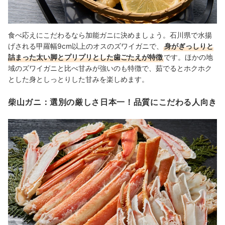
食べ応えにこだわるなら加能ガニに決めましょう。石川県で水揚
げされる甲羅幅9cm以上のオスのズワイガニで、
身がぎっしりと
詰まった太い脚とプリプリとした歯ごたえが特徴
です。ほかの地
域のズワイガニと比べ甘みが強いのも特徴で、茹でるとホクホク
とした身としっとりした甘みを楽しめます。
柴山ガニ：選別の厳しさ日本一！品質にこだわる人向き