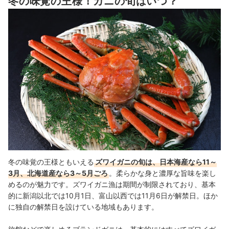
冬の味覚の王様！カニの旬はいつ？
窟風呂があり、お部屋は広めの造りになっています。磯釣り
気になる宿が見つかったら予約サイトで詳しくチェックしよう
を体験できる渡し船の営業もおこなっており、釣り好きの人
におすすめです。
美保館｜旅館 美保館
文化財指定の館をもつ老舗割烹旅館で、本館は、現在も建具
や電灯など当時のものを使用しています。新館7階の展望大
浴場からは、眼下に美保湾・大山を一望。食事は、美保関や
境港の海の幸を使った海鮮会席料理や松葉ガニ会席が味わえ
ます。
他 11 商品
冬の味覚の王様ともいえる
ズワイガニの旬は、日本海産なら11～
3月、北海道産なら3～5月ごろ
。柔らかな身と濃厚な旨味を楽し
めるのが魅力です。ズワイガニ漁は期間が制限されており、基本
的に新潟以北では10月1日、富山以西では11月6日が解禁日。ほか
に独自の解禁日を設けている地域もあります。