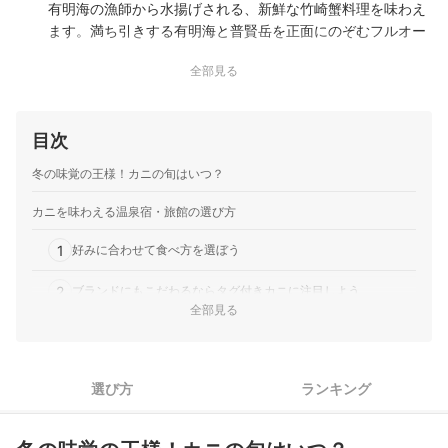
有明海の漁師から水揚げされる、新鮮な竹崎蟹料理を味わえ
ます。満ち引きする有明海と普賢岳を正面にのぞむフルオー
シャンビューの大浴場は、浴槽に青みがかった十和田石を使
全部見る
用して海を感じられる空間に。海側全面の超パノラマビュー
かを完備した部屋では、潮の満…
fatマネジメント｜旅館 古城
目次
2021年7月リニューアルオープンして以来5年以上にわたっ
て、観光名所の竹田城跡から20分の場所で多くの観光客を迎
冬の味覚の王様！カニの旬はいつ？
えてきた旅館です。現在、fatマネジメントによって運営され
ており、人工温泉の大浴場やWi-Fi完備。冬の味覚の王者・カ
カニを味わえる温泉宿・旅館の選び方
ニ料理など、但馬…
1
かに・荒磯料理 志麻
好みに合わせて食べ方を選ぼう
片山津温泉まで車で約10分の立地ながら閑静なエリアに位置
2
ブランドにもこだわるならタグ付きカニに注目しよう
する民宿です。毎朝市場で仕入れた鮮度の良い海の幸を中心
全部見る
とした料理長こだわりの海鮮料理が自慢。シンプルで落ち着
3
ゆったりとカニを味わいたいなら部屋食をチョイス
きのある和室の部屋では、足を伸ばしてゆっくりと過ごせま
すよ。
4
料理以外の設備・サービスもチェックしておこう
あたらしや旅館
選び方
ランキング
越前町左右の港の真ん前に位置する漁師の宿で、新鮮な魚介
カニを味わえる温泉宿・旅館全19選おすすめ人気ランキング
類や越前がにを使用した料理が魅力です。館内には天然の洞