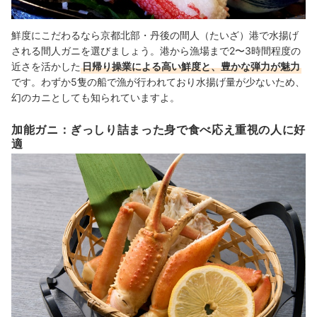
鮮度にこだわるなら京都北部・丹後の間人（たいざ）港で水揚げ
される間人ガニを選びましょう。港から漁場まで2〜3時間程度の
近さを活かした
日帰り操業による高い鮮度と、豊かな弾力が魅力
です。わずか5隻の船で漁が行われており水揚げ量が少ないため、
幻のカニとしても知られていますよ。
加能ガニ：ぎっしり詰まった身で食べ応え重視の人に好
適