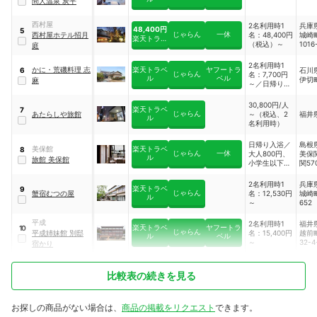
間人温泉 炭平
西村屋
2名利用時1
兵庫
48,400円
5
じゃらん
一休
西村屋ホテル招月
名：48,400円
城崎
楽天トラベ
（税込）～
1016
庭
ル
2名利用時1
かに・荒磯料理 志
楽天トラベ
ヤフートラ
石川
6
じゃらん
名：7,700円
ル
ベル
伊切町
麻
～／日帰り宴
会：6,600円
30,800円/人
楽天トラベ
7
じゃらん
あたらしや旅館
～（税込、2
福井
ル
名利用時）
日帰り入浴／
島根
美保館
楽天トラベ
8
じゃらん
一休
大人800円、
美保
ル
旅館 美保館
小学生以下
関57
400円、３歳
以下無料、宿
2名利用時1
兵庫
楽天トラベ
9
泊料金／2名
じゃらん
蟹宿むつの屋
名：12,530円
城崎
ル
利用時1名
～
652
13,200円～
平成
2名利用時1
福井
楽天トラベ
ヤフートラ
10
じゃらん
平成姉妹館 別邸
名：15,400円
越前
ル
ベル
～
32-4
宿かり
比較表の続きを見る
お探しの商品がない場合は、
商品の掲載をリクエスト
できます。