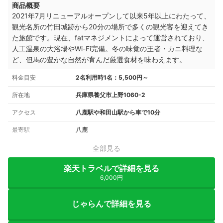
商品概要
2021年7月リニューアルオープンして以来5年以上にわたって、
観光名所の竹田城跡から20分の場所で多くの観光客を迎えてき
た旅館です。現在、fatマネジメントによって運営されており、
人工温泉の大浴場やWi-Fi完備。冬の味覚の王者・カニ料理な
ど、但馬の豊かな自然が育んだ厳選食材を味わえます。
料金目安
2名利用時1名：5,500円～
所在地
兵庫県養父市上野1060-2
アクセス
八鹿駅や和田山駅から車で10分
最寄駅
八鹿
全部見る
楽天トラベルで詳細を見る
6,000円
じゃらんで詳細を見る