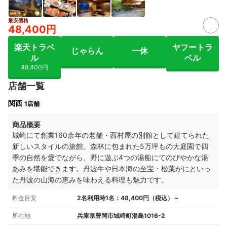
最安価格
48,400円
楽天トラベ
ヤフートラ
じゃらん
一休
ル
ベル
48,400円
店舗一覧
関西
1店舗
商品概要
城崎にて創業160余年の老舗・西村屋の別館として建てられた
新しいスタイルの旅館。森林に包まれた5万坪もの大庭園で四
季の自然を愛でながら、野に遊ぶ4つの湯船にてのびやかな湯
あみを堪能できます。丹波牛や日本海の至宝・松葉がにといっ
た丹波の山海の恵みを味わえる料理も魅力です。
料金目安
2名利用時1名：48,400円（税込）～
所在地
兵庫県豊岡市城崎町湯島1016-2