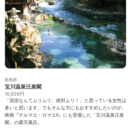
出典：
travel.rakuten.co.jp
群馬県
宝川温泉汪泉閣
10,926円
「混浴なんてムリムリ、絶対ムリ！」と思っている女性は
多いと思います。でもそんな方にもおすすめしたいのが、
映画『テルマエ・ロマエⅡ』にも登場した「宝川温泉汪泉
閣」の露天風呂。