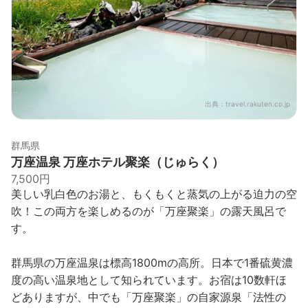
出典：
travel.rakuten.co.jp
群馬県
万座温泉 万座ホテル聚楽（じゅらく）
7,500円
美しい乳白色のお湯と、もくもくと蒸気の上がる迫力の空
吹！この両方を楽しめるのが「万座聚楽」の露天風呂で
す。
群馬県の万座温泉は標高1800mの高所。日本で1番硫黄濃
度の高い温泉地として知られています。お宿は10数軒ほ
どありますが、中でも「万座聚楽」の自家源泉「法性の