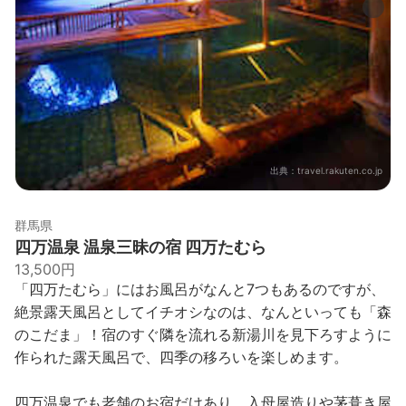
出典：
travel.rakuten.co.jp
群馬県
四万温泉 温泉三昧の宿 四万たむら
13,500円
「四万たむら」にはお風呂がなんと7つもあるのですが、
絶景露天風呂としてイチオシなのは、なんといっても「森
のこだま」！宿のすぐ隣を流れる新湯川を見下ろすように
作られた露天風呂で、四季の移ろいを楽しめます。
四万温泉でも老舗のお宿だけあり、入母屋造りや茅葺き屋