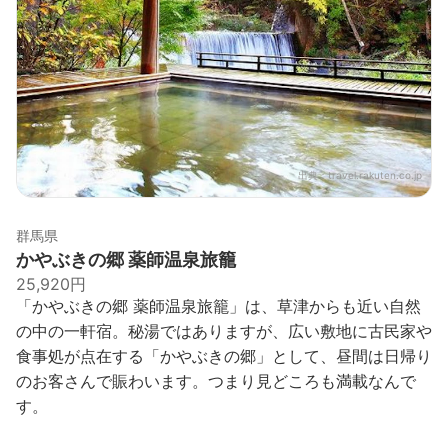
出典：
travel.rakuten.co.jp
群馬県
かやぶきの郷 薬師温泉旅籠
25,920円
「かやぶきの郷 薬師温泉旅籠」は、草津からも近い自然
の中の一軒宿。秘湯ではありますが、広い敷地に古民家や
食事処が点在する「かやぶきの郷」として、昼間は日帰り
のお客さんで賑わいます。つまり見どころも満載なんで
す。