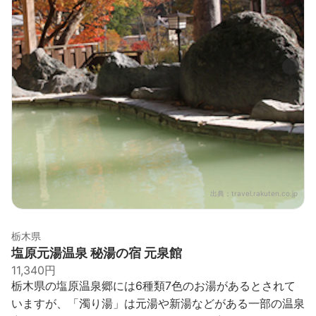
出典：
travel.rakuten.co.jp
栃木県
塩原元湯温泉 秘湯の宿 元泉館
11,340円
栃木県の塩原温泉郷には6種類7色のお湯があるとされて
いますが、「濁り湯」は元湯や新湯などがある一部の温泉