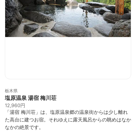
出典：
travel.rakuten.co.jp
栃木県
塩原温泉 湯宿 梅川荘
12,960円
「湯宿 梅川荘」は、塩原温泉郷の温泉街からは少し離れ
た高台に建つお宿。それゆえに露天風呂からの眺めはなか
なかの絶景です。