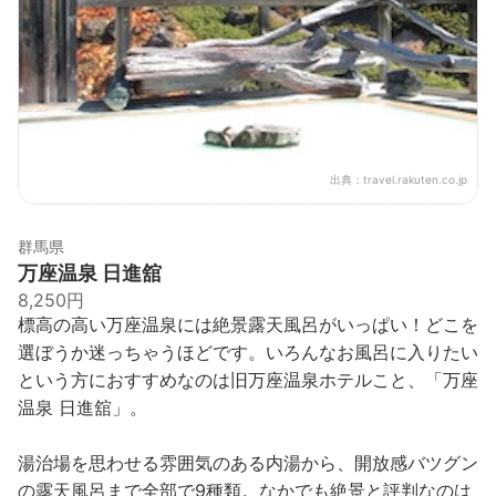
出典：
travel.rakuten.co.jp
群馬県
万座温泉 日進舘
8,250円
標高の高い万座温泉には絶景露天風呂がいっぱい！どこを
選ぼうか迷っちゃうほどです。いろんなお風呂に入りたい
という方におすすめなのは旧万座温泉ホテルこと、「万座
温泉 日進舘」。
湯治場を思わせる雰囲気のある内湯から、開放感バツグン
の露天風呂まで全部で9種類。なかでも絶景と評判なのは