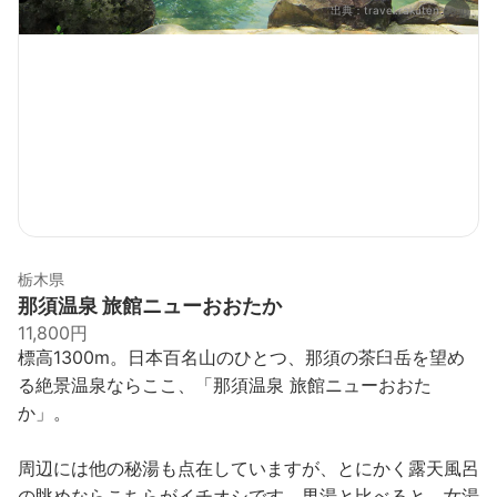
出典：
travel.rakuten.co.jp
栃木県
那須温泉 旅館ニューおおたか
11,800円
標高1300m。日本百名山のひとつ、那須の茶臼岳を望め
る絶景温泉ならここ、「那須温泉 旅館ニューおおた
か」。
周辺には他の秘湯も点在していますが、とにかく露天風呂
の眺めならこちらがイチオシです。男湯と比べると、女湯