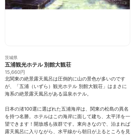
出典：
travel.rakuten.co.jp
茨城県
五浦観光ホテル 別館大観荘
15,660円
北関東の絶景露天風呂は圧倒的に山の景色が多いのです
が、「五浦（いずら）観光ホテル 別館大観荘」はまさに
海系の絶景露天風呂がある温泉ホテル。
日本の渚100選に選ばれた五浦海岸は、関東の松島の異名
を持つ名勝。ホテルはこの海岸に面して建ち、太平洋を一
望できます！開放感も抜群です。東向きなので、泊まれば
露天風呂に入りながら、水平線から朝日が上るところを見