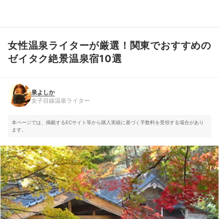
女性温泉ライターが厳選！関東でおすすめの
泉よしか
女子目線温泉ライター
ゼイタク絶景温泉宿10選
泉よしか
女子目線温泉ライター
本ページでは、掲載するECサイト等から購入実績に基づく手数料を受領する場合があり
ます。