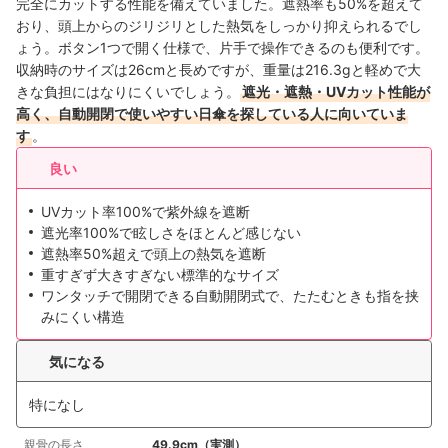
完全にカットする性能を備えていました。遮熱率も50%を超えて
おり、頭上からのジリジリとした熱気をしっかり抑えられるでし
ょう。ボタン1つで開く仕様で、片手で操作できるのも便利です。
収納時のサイズは26cmと長めですが、重量は216.3gと軽めで大
きな負担にはなりにくいでしょう。
遮光・遮熱・UVカット性能が
高く、自動開閉で使いやすい日傘を探している人に向いていま
す
。
良い
UVカット率100%で紫外線を遮断
遮光率100%で眩しさをほとんど感じない
遮熱率50%超えで頭上の熱気を遮断
重すぎず大きすぎない標準的なサイズ
ワンタッチで開閉できる自動開閉式で、たたむときも指を挟
みにくい構造
気になる
特になし
親骨の長さ
49.9cm（実測）