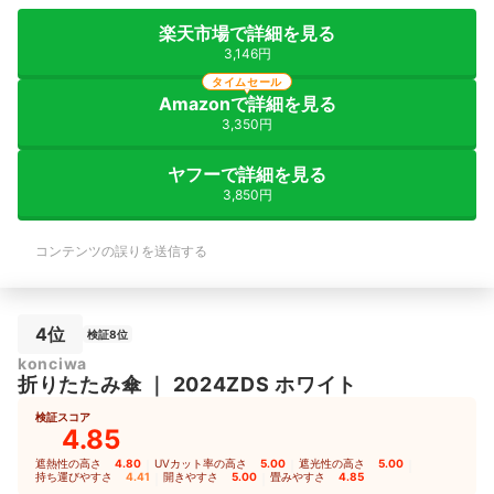
楽天市場で詳細を見る
3,146円
タイムセール
Amazonで詳細を見る
3,350円
ヤフーで詳細を見る
3,850円
コンテンツの誤りを送信する
4位
検証8位
konciwa
折りたたみ傘
｜
2024ZDS ホワイト
検証スコア
4.85
遮熱性の高さ
4.80
｜
UVカット率の高さ
5.00
｜
遮光性の高さ
5.00
｜
持ち運びやすさ
4.41
｜
開きやすさ
5.00
｜
畳みやすさ
4.85