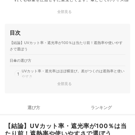
もちょうど良く、取っ手の作りがしっかりしているので握り
全部見る
やすい。ゲリラ豪雨に備えて持ち運びが楽で買って良かった
です。
目次
【結論】UVカット率・遮光率が100％は当たり前！遮熱率や使いやす
さで選ぼう
日傘の選び方
UVカット率・遮光率はほぼ横並び。差がつくのは遮熱率と使い
1
やすさ
全部見る
2
遮熱性を高めるなら、外側が白色×内側が黒色の日傘を選ぼう
3
自分に合うサイズ選びのカギは全長と直径！
選び方
ランキング
持ち運びやすさ重視なら折りたたみ、耐久性重視なら長傘がお
4
すすめ
【結論】UVカット率・遮光率が100％は当
開閉方式は自動・手動の2タイプ。重視するポイントにあわせて
5
たり前！遮熱率や使いやすさで選ぼう
選ぼう