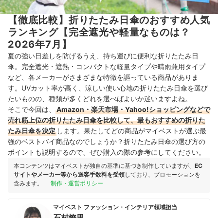
【徹底比較】折りたたみ日傘のおすすめ人気
ランキング【完全遮光や軽量なものは？
2026年7月】
夏の強い日差しを防げるうえ、持ち運びに便利な折りたたみ日
傘。完全遮光・遮熱・コンパクトな軽量タイプや晴雨兼用タイプ
など、各メーカーがさまざまな特徴を謳っている商品がありま
す。UVカット率が高く、涼しい使い心地の折りたたみ日傘を選び
たいものの、種類が多くどれを選べばよいか迷いますよね。
そこで今回は、
Amazon・楽天市場・Yahoo!ショッピングなどで
売れ筋上位の折りたたみ日傘を比較して、最もおすすめの折りた
たみ日傘を決定
します。果たしてどの商品がマイベストが選ぶ最
強のベストバイ商品なのでしょうか？折りたたみ日傘の選び方の
ポイントも説明するので、ぜひ購入の際の参考にしてください。
本コンテンツはマイベストが独自の基準に基づき制作していますが、
EC
サイトやメーカー等から送客手数料を受領
しており、プロモーションを
含みます。
制作・運営ポリシー
マイベスト ファッション・インテリア領域担当
石村燎里