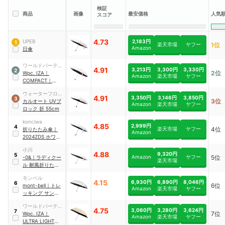
検証
人気
商品
画像
最安価格
スコア
4.73
2,183円
UPEB
1
楽天市場
ヤフー
1位
Amazon
日傘
ワールドパーティ
4.91
3,213円
3,300円
3,330円
2
2位
ー
Wpc. IZA
｜
Amazon
楽天市場
ヤフー
COMPACT
｜
za003
ウォーターフロン
4.91
3,350円
3,146円
3,850円
3
3位
ト
カルオート UVブ
Amazon
楽天市場
ヤフー
ロック 折 55cm
konciwa
4.85
2,999円
4
楽天市場
ヤフー
4位
折りたたみ傘
｜
Amazon
2024ZDS ホワイ
ト
小川
4.88
9,320円
5
Amazon
ヤフー
5位
-0&
｜
ラディクー
楽天市場
ル 耐風折りたたみ
晴雨兼用傘
｜
モンベル
LDB-RDC-58PM
4.15
6,930円
6,890円
8,046円
6
6位
mont-bell
｜
トレ
Amazon
楽天市場
ヤフー
ッキング サンブロ
ック アンブレラ
ワールドパーティ
55
｜
1128560
4.75
3,060円
3,280円
3,624円
7
7位
ー
Wpc. IZA
｜
Amazon
楽天市場
ヤフー
ULTRA LIGHT
｜