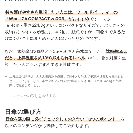
持ち運びやすさを重視したい人には、ワールドパーティーの
「Wpc. IZA COMPACT za003」がおすすめ
です。長さ
19.4cm・重さ224.3gというコンパクトなサイズで、バッグへの
収納もしやすいのが魅力。開閉は手動式ですが、荷物をできるだ
けコンパクトにまとめたい人にぴったりの1本です。
なお、遮熱率は2商品とも55〜56％と高水準でした。
遮熱率55%
だと、上昇温度を約13℃抑えられるレベル
（※）。暑さ対策を重
視したい人にもおすすめできる性能です。
上昇温度の試算は、人工太陽光源を使用して日傘あり/なしの状態を比較した結果をも
とにしています。なお、本ランキングの実際の検証方法はJIS L 1951に基づき外部機
関にて実施しています。
コンテンツの誤りを送信する
日傘の選び方
日傘を選ぶ際に必ずチェックしておきたい「6つのポイント」
を
以下のコンテンツから抜粋してご紹介します。