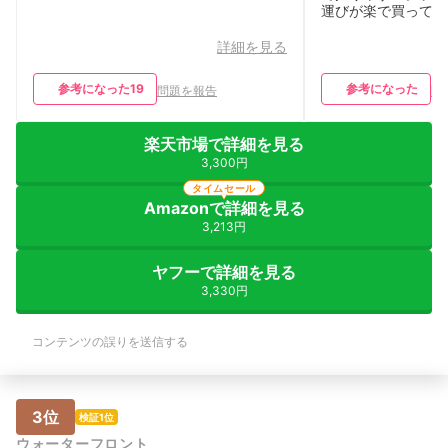
運びが楽で買って良
詳細を見る
参考になった
19
参考になった
問題を報告
問
楽天市場で詳細を見る
3,300円
タイムセール
Amazonで詳細を見る
3,213円
ヤフーで詳細を見る
3,330円
コンテンツの誤りを送信する
3位
検証1位
ウォーターフロント