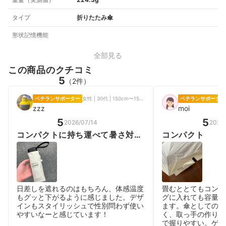
タイプ
折りたたみ傘
形状記憶機能
全部見る
この商品のクチコミ
5
（2件）
ベテランサポーター
女性 | 30代 | 150cm〜155cm未満
ベテランサポーター
zzz
moi
5
5
2026/07/14
2026/
コンパクトに持ち運べて暑さ対策
コンパクト
もばっちり
日差しを遮れるのはもちろん、体感温度
畳むととてもコンパ
もグッと下がるように感じました。デザ
グに入れても容量を
インもスタイリッシュで性別問わず使い
ます。傘としてのサ
やすいなーと感じています！
く、取っ手の作りが
で握りやすい。ゲリ