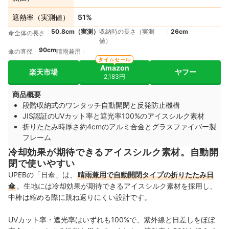
遮熱率（実測値）
51%
50.8cm（実測）
収納時の長さ（実測
26cm
傘全体の長さ
値）
90cm
傘の直径
晴雨兼用
タイムセール
Amazon
楽天市場
ヤフー
2,183円
商品概要
段階収納式のワンタッチ自動開閉と反発防止機構
JIS認証のUVカット率と遮光率100%のアイスシルク素材
折りたたみ時厚さ約4cmのアルミ合金とグラスファイバー製
フレーム
冷却効果が期待できるアイスシルク素材。自動開
閉で使いやすい
UPEBの「日傘」は、
晴雨兼用で自動開閉タイプの折りたたみ日
傘
。生地には冷却効果が期待できるアイスシルク素材を採用し、
中棒は縮める際に跳ね返りにくい設計です。
UVカット率・遮光率はいずれも100%で、紫外線と日差しをほぼ