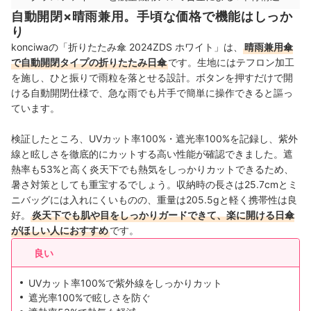
自動開閉×晴雨兼用。手頃な価格で機能はしっか
り
konciwaの「折りたたみ傘 2024ZDS ホワイト」は、
晴雨兼用傘
で自動開閉タイプの折りたたみ日傘
です。生地にはテフロン加工
を施し、ひと振りで雨粒を落とせる設計。ボタンを押すだけで開
ける自動開閉仕様で、急な雨でも片手で簡単に操作できると謳っ
ています。
検証したところ、UVカット率100%・遮光率100%を記録し、紫外
線と眩しさを徹底的にカットする高い性能が確認できました。遮
熱率も53%と高く炎天下でも熱気をしっかりカットできるため、
暑さ対策としても重宝するでしょう。収納時の長さは25.7cmとミ
ニバッグには入れにくいものの、重量は205.5gと軽く携帯性は良
好。
炎天下でも肌や目をしっかりガードできて、楽に開ける日傘
がほしい人におすすめ
です。
良い
UVカット率100%で紫外線をしっかりカット
遮光率100%で眩しさを防ぐ