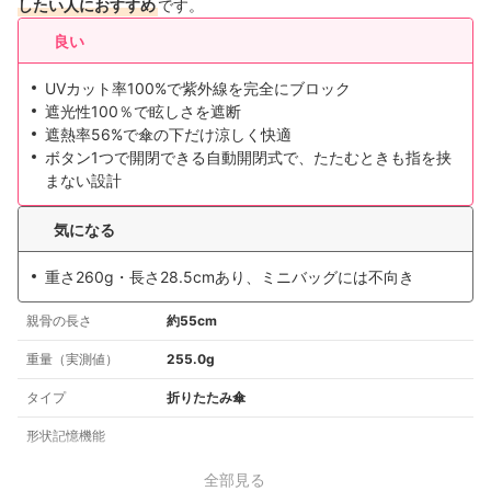
したい人におすすめ
です。
良い
UVカット率100%で紫外線を完全にブロック
遮光性100％で眩しさを遮断
遮熱率56%で傘の下だけ涼しく快適
ボタン1つで開閉できる自動開閉式で、たたむときも指を挟
まない設計
気になる
重さ260g・長さ28.5cmあり、ミニバッグには不向き
親骨の長さ
約55cm
重量（実測値）
255.0g
タイプ
折りたたみ傘
形状記憶機能
全部見る