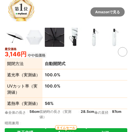
Amazonで見る
最安価格
4+
3,146円
やや低価格
開閉方法
自動開閉式
遮光率（実測値）
100.0%
UVカット率（実
100.0%
測値）
遮熱率（実測値）
56%
56cm
収納時の長さ（実測
28.5cm
97cm
傘全体の長さ
傘の直径
値）
晴雨兼用
タイムセール