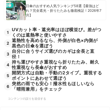
日傘のおすすめ人気ランキング58選【最強はど
れ？完全遮光・折りたたみも徹底検証！2026年7
月】
UVカット率・遮光率はほぼ横並び。差がつ
1
くのは遮熱率と使いやすさ
遮熱性を高めるなら、外側が白色×内側が
2
黒色の日傘を選ぼう
自分に合うサイズ選びのカギは全長と直
3
径！
持ち運びやすさ重視なら折りたたみ、耐久
4
性重視なら長傘がおすすめ
開閉方式は自動・手動の2タイプ。重視する
5
ポイントにあわせて選ぼう
突然の雨でも安心！撥水性もほしいなら
6
「晴雨兼用」をチェック
コンテンツの誤りを送信する