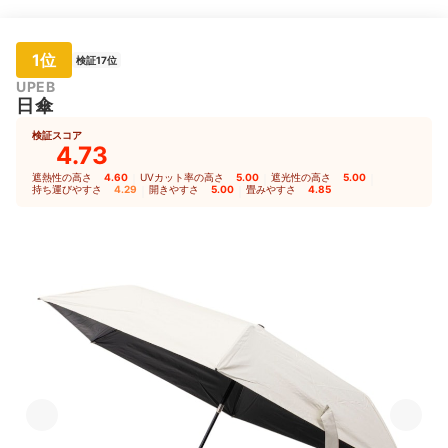
1位
検証17位
UPEB
日傘
検証スコア
4.73
遮熱性の高さ
4.60
｜
UVカット率の高さ
5.00
｜
遮光性の高さ
5.00
｜
持ち運びやすさ
4.29
｜
開きやすさ
5.00
｜
畳みやすさ
4.85