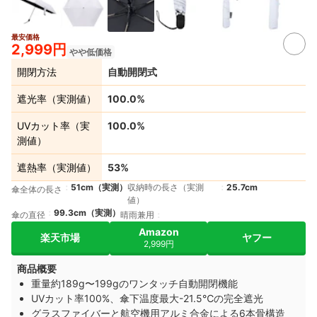
最安価格
4+
2,999円
やや低価格
開閉方法
自動開閉式
遮光率（実測値）
100.0%
UVカット率（実
100.0%
測値）
遮熱率（実測値）
53%
51cm（実測）
収納時の長さ（実測
25.7cm
傘全体の長さ
値）
99.3cm（実測）
傘の直径
晴雨兼用
Amazon
楽天市場
ヤフー
2,999円
商品概要
重量約189g〜199gのワンタッチ自動開閉機能
UVカット率100%、傘下温度最大-21.5℃の完全遮光
グラスファイバーと航空機用アルミ合金による6本骨構造