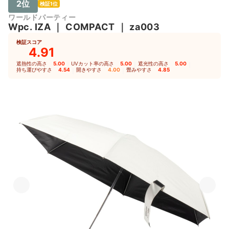
2位
検証1位
ワールドパーティー
Wpc. IZA
｜
COMPACT
｜
za003
検証スコア
4.91
遮熱性の高さ
5.00
｜
UVカット率の高さ
5.00
｜
遮光性の高さ
5.00
｜
持ち運びやすさ
4.54
｜
開きやすさ
4.00
｜
畳みやすさ
4.85