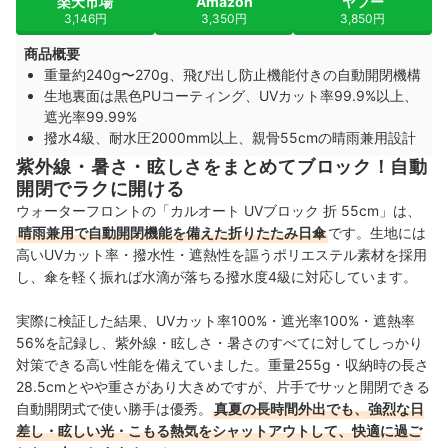
楽天市場
Amazon
ヤフー
3,146円
3,350円
3,850円
商品概要
重量約240g〜270g、飛び出し防止機能付きの自動開閉機構
生地裏面は黒色PUコーティング、UVカット率99.9%以上、
遮光率99.99%
撥水4級、耐水圧2000mm以上、親骨55cmの晴雨兼用設計
紫外線・暑さ・眩しさをまとめてブロック！自動
開閉でラクに開ける
ウォーターフロントの「カルオート UVブロック 折 55cm」は、
晴雨兼用で自動開閉機能を備えた折りたたみ日傘
です。生地には
高いUVカット率・撥水性・遮熱性を謳うポリエステル素材を採用
し、傘を軽く振れば水滴が落ちる撥水度4級に対応しています。
実際に検証した結果、UVカット率100%・遮光率100%・遮熱率
56%を記録し、紫外線・眩しさ・暑さのすべてに対してしっかり
対策できる高い性能を備えていました。重量255g・収納時の長さ
28.5cmとやや重さがあり大きめですが、片手でサッと開閉できる
自動開閉式で使い勝手は優秀。
真夏の長時間外出でも、強烈な日
差し・眩しい光・こもる熱気をシャットアウトして、快適に過ご