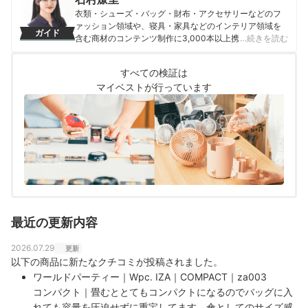
衣類・シューズ・バッグ・財布・アクセサリーなどのフ
ァッション領域や、寝具・家具などのインテリア領域を
ガイド
含む商材のコンテンツ制作に3,000本以上携わる。デザ
…続きを読む
イン・機能性・使い心地など、多角的な視点から商品を
比較し「ユーザーが納得して選べる」ことをモットー
すべての検証は
に、情報発信を行っている。
マイベストが行っています
石村燎里のプロフィール
最近の更新内容
2026.07.29
更新
以下の商品に新たなクチコミが投稿されました。
ワールドパーティー｜Wpc. IZA｜COMPACT｜za003
コンパクト｜畳むととてもコンパクトになるのでバッグに入
れても容量を圧迫せずに重宝してます。傘としてのサイズ感