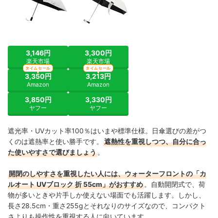
3,146円
3,300円
楽天市場
楽天市場
タイムセール
タイムセール
3,350円
3,213円
Amazon
Amazon
3,850円
3,330円
ヤフー
ヤフー
遮光率・UVカット率100％はいまや標準仕様。日傘選びの差がつ
くのは遮熱率と使い勝手です。
遮熱性を重視しつつ、自分に合っ
た使いやすさで選びましょう
。
開閉のしやすさを重視したい人には、ウォーターフロントの「カ
ルオート UVブロック 折 55cm」がおすすめ
。自動開閉式で、荷
物が多いときや片手しか使えない場面でも活躍します。しかし、
長さ28.5cm・重さ255gとそれなりのサイズなので、コンパクト
さよりも操作性を重視する人に向いています。