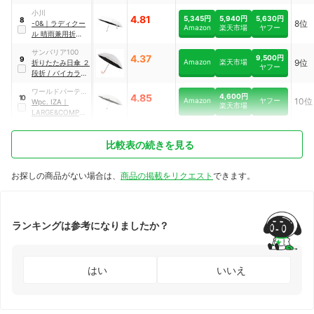
za018
小川
4.81
5,345円
5,940円
5,630円
8
8位
-0&
｜
ラディクー
Amazon
楽天市場
ヤフー
ル 晴雨兼用折りた
たみ傘
｜
LDB-
サンバリア100
RDC-55PM-WH
4.37
9,500円
9
Amazon
楽天市場
9位
折りたたみ日傘 ２
ヤフー
段折 / バイカラー
｜
ホワイト×moku
ワールドパーティ
アイボリー(木曲
4,600円
4.85
10
Amazon
ヤフー
10位
ー
Wpc. IZA
｜
がり手元)
楽天市場
LARGE&COMPAC
T 日傘
｜
ZA010-
908-102
比較表の続きを見る
お探しの商品がない場合は、
商品の掲載をリクエスト
できます。
ランキングは参考になりましたか？
はい
いいえ