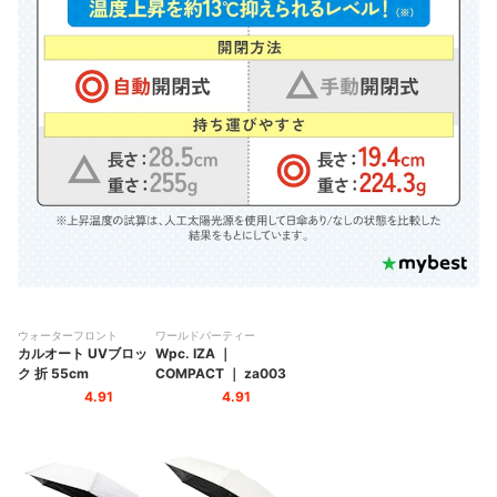
ウォーターフロント
ワールドパーティー
カルオート UVブロッ
Wpc. IZA
｜
ク 折 55cm
COMPACT
｜
za003
4.91
4.91