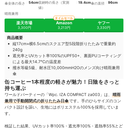
54cm
収納時の長さ（実測
19.4cm
96cm
傘全体の長さ
傘の直径
値）
晴雨兼用
タイムセール
楽天市場
Amazon
ヤフー
3,300円
3,213円
3,330円
商品概要
縦17cm×横6.5cmのスクエア型5段階折りたたみで重量約
240g
遮光率とUVカット率100%のUPF50+、裏面PUコーティング
による最大14.7℃の温度差
撥水等級5級、耐水圧10,000mmH2Oのメンズ向け晴雨兼用
傘
缶コーヒー1本程度の軽さが魅力！日陰をさっと
持ち運ぶ
ワールドパーティーの「Wpc. IZA COMPACT za003」は、
晴雨
兼用で手動開閉式の折りたたみ日傘
です。手のひらサイズのコン
パクト設計を謳い、生地にはポリエステル100%を採用していま
す。
検証した結果、UVカット率100%・遮光率100%・遮熱率55%とど