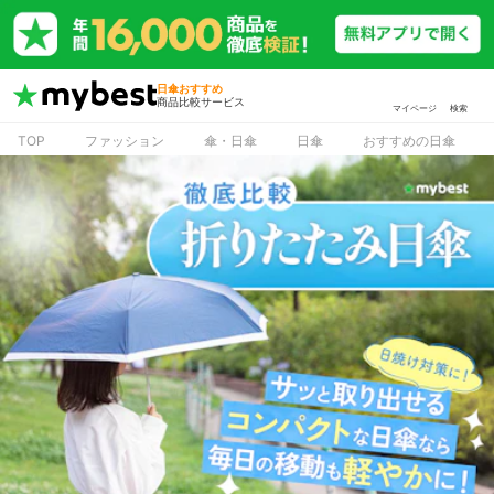
日傘おすすめ
商品比較サービス
マイページ
検索
TOP
ファッション
傘・日傘
日傘
おすすめの日傘