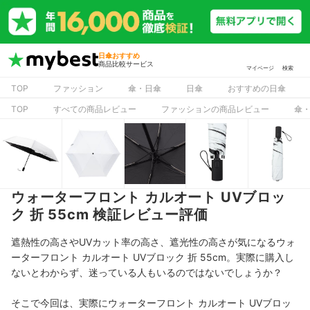
日傘おすすめ
商品比較サービス
マイページ
検索
TOP
ファッション
傘・日傘
日傘
おすすめの日傘
TOP
すべての商品レビュー
ファッションの商品レビュー
傘
ウォーターフロント カルオート UVブロッ
ク 折 55cm 検証レビュー評価
遮熱性の高さやUVカット率の高さ、遮光性の高さが気になるウォ
ーターフロント カルオート UVブロック 折 55cm。実際に購入し
ないとわからず、迷っている人もいるのではないでしょうか？
そこで今回は、実際にウォーターフロント カルオート UVブロッ