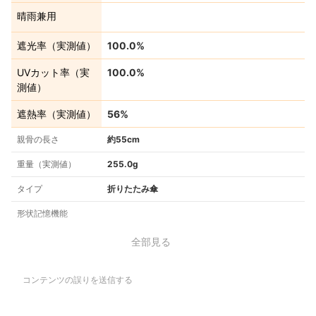
晴雨兼用
遮光率（実測値）
100.0%
UVカット率（実
100.0%
測値）
遮熱率（実測値）
56%
親骨の長さ
約55cm
重量（実測値）
255.0g
タイプ
折りたたみ傘
形状記憶機能
全部見る
コンテンツの誤りを送信する