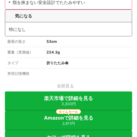
指を挟まない安全設計でたたみやすい
気になる
特になし
親骨の長さ
53cm
重量（実測値）
224.3g
タイプ
折りたたみ傘
形状記憶機能
全部見る
楽天市場で詳細を見る
3,300円
タイムセール
Amazonで詳細を見る
2,911円