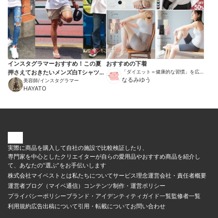
インスタグラマーおすすめ！この夏
おすすめの下着
押さえておきたいメンズ白Tシャツ7
「ダイエット＝健康的な習慣」を広め
る伝道師
なるみゆう
選
美容師/インスタグラマー
HAYATO
実際に商品を購入して自社の施設で比較検証したり、
専門家を中心としたクリエイターが自らの愛用品やおすすめ商品を紹介し
て、あなたの“選ぶ”をお手伝いします
株式会社マイベストとは
私たちについて
サービス理念
運営会社・責任者概要
運営者ブログ（マイベ通信）
コンテンツ制作・運営ポリシー
プライバシーポリシー
ブランド・アイデンティティ
ガイド一覧
監修者一覧
利用規約
広告出稿について
引用・転載について
お問い合わせ