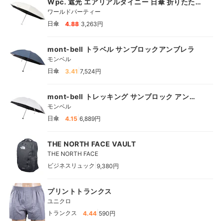
Wpc. 遮光 エアリアルタイニー 日傘 折りたた
み
ワールドパーティー
|
日傘
4.88
3,263円
mont-bell トラベル サンブロックアンブレラ
モンベル
|
日傘
3.41
7,524円
mont-bell トレッキング サンブロック アンブ
レラ 55
モンベル
|
日傘
4.15
6,889円
THE NORTH FACE VAULT
THE NORTH FACE
|
ビジネスリュック
9,380円
プリントトランクス
ユニクロ
|
トランクス
4.44
590円