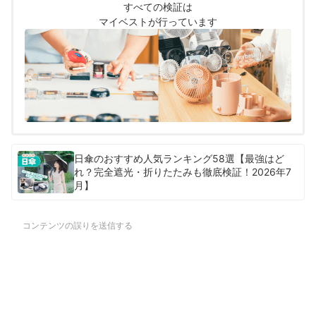
ア化しました。
すべての検証は
マイベストが行っています
日傘のおすすめ人気ランキング58選【最強はど
れ？完全遮光・折りたたみも徹底検証！2026年7
月】
コンテンツの誤りを送信する