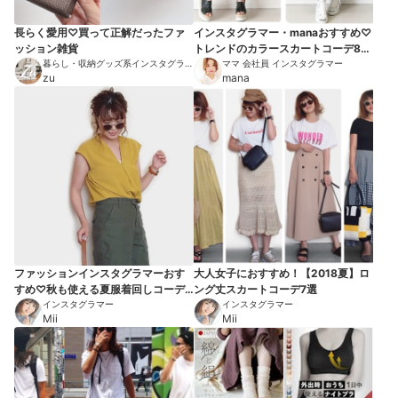
長らく愛用♡買って正解だったファ
インスタグラマー・manaおすすめ♡
ッション雑貨
トレンドのカラースカートコーデ8選
暮らし・収納グッズ系インスタグラマ
【2018秋】
ママ 会社員 インスタグラマー
ー
zu
mana
ファッションインスタグラマーおす
大人女子におすすめ！【2018夏】ロ
すめ♡秋も使える夏服着回しコーデ7
ング丈スカートコーデ7選
選【2018秋】
インスタグラマー
インスタグラマー
Mii
Mii