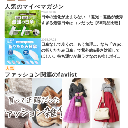
人気のマイべマガジン
2026.07.16
日傘の進化が止まらない...! 遮光・遮熱が優秀
すぎる最強日傘はコレだった【58商品比較】
2025.07.28
日傘なしで歩くの、もう無理…。なら「Wpc.
の折りたたみ日傘」で紫外線&暑さ対策して
ほしい。持ち運びが超ラクなのも推しポイン
ト！
人気
ファッション関連のfavlist