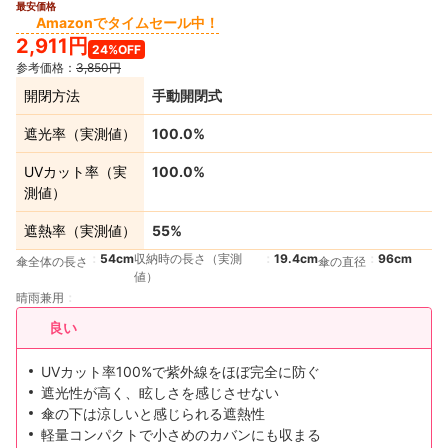
最安価格
4+
Amazonでタイムセール中！
2,911円
24%OFF
参考価格：
3,850円
開閉方法
手動開閉式
遮光率（実測値）
100.0%
UVカット率（実
100.0%
測値）
遮熱率（実測値）
55%
54cm
収納時の長さ（実測
19.4cm
96cm
傘全体の長さ
傘の直径
値）
晴雨兼用
良い
UVカット率100%で紫外線をほぼ完全に防ぐ
遮光性が高く、眩しさを感じさせない
傘の下は涼しいと感じられる遮熱性
軽量コンパクトで小さめのカバンにも収まる