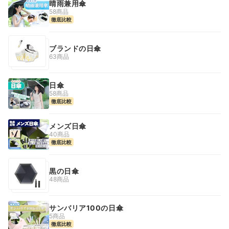
晴雨兼用傘
58商品
徹底比較
ブランドの日傘
63商品
日傘
58商品
徹底比較
メンズ日傘
40商品
徹底比較
黒の日傘
48商品
サンバリア100の日傘
5商品
徹底比較