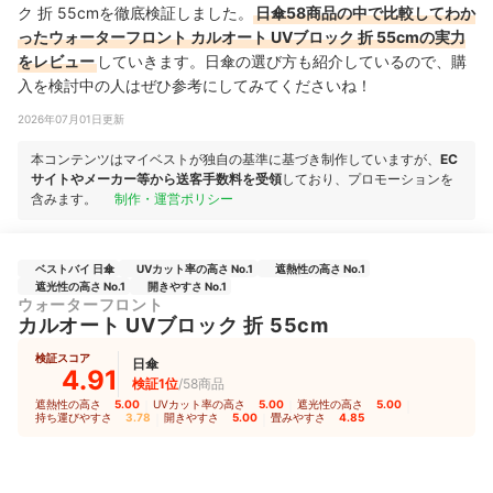
ク 折 55cmを徹底検証しました。
日傘58商品の中で比較してわか
ったウォーターフロント カルオート UVブロック 折 55cmの実力
をレビュー
していきます。日傘の選び方も紹介しているので、購
入を検討中の人はぜひ参考にしてみてくださいね！
2026年07月01日更新
本コンテンツはマイベストが独自の基準に基づき制作していますが、
EC
サイトやメーカー等から送客手数料を受領
しており、プロモーションを
含みます。
制作・運営ポリシー
ベストバイ 日傘
UVカット率の高さ No.1
遮熱性の高さ No.1
遮光性の高さ No.1
開きやすさ No.1
ウォーターフロント
カルオート UVブロック 折 55cm
検証スコア
日傘
4.91
検証1位
/58商品
遮熱性の高さ
5.00
｜
UVカット率の高さ
5.00
｜
遮光性の高さ
5.00
｜
持ち運びやすさ
3.78
｜
開きやすさ
5.00
｜
畳みやすさ
4.85