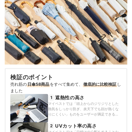
検証のポイント
売れ筋の
日傘58商品
をすべて集めて、
徹底的に比較検証
し
ました
遮熱性の高さ
1
マイベストでは「頭上からのジリジリとした
熱気をしっかり防ぎ、炎天下でも顔が熱くな
りにくくい」ものをユーザーが満足できる商
品とし、以下の方法で検証を行いました。
UVカット率の高さ
2
マイベストでは「日焼けの心配をすることな