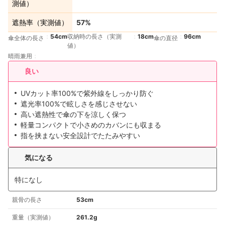
測値）
遮熱率（実測値）
57%
54cm
収納時の長さ（実測
18cm
96cm
傘全体の長さ
傘の直径
値）
晴雨兼用
良い
UVカット率100%で紫外線をしっかり防ぐ
遮光率100%で眩しさを感じさせない
高い遮熱性で傘の下を涼しく保つ
軽量コンパクトで小さめのカバンにも収まる
指を挟まない安全設計でたたみやすい
気になる
特になし
親骨の長さ
53cm
重量（実測値）
261.2g