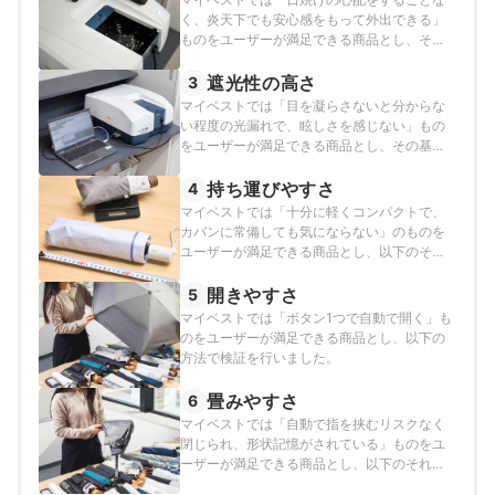
く、炎天下でも安心感をもって外出できる」
ものをユーザーが満足できる商品とし、その
基準を99％以上と定めて以下の方法で検証を
行いました。
遮光性の高さ
3
マイベストでは「目を凝らさないと分からな
い程度の光漏れで、眩しさを感じない」もの
をユーザーが満足できる商品とし、その基準
を99.99％以上と定めて以下の方法で検証を行
いました。
持ち運びやすさ
4
マイベストでは「十分に軽くコンパクトで、
カバンに常備しても気にならない」のものを
ユーザーが満足できる商品とし、以下のそれ
ぞれの項目のスコアの加重平均でおすすめ度
をスコア化しました。
開きやすさ
5
マイベストでは「ボタン1つで自動で開く」も
のをユーザーが満足できる商品とし、以下の
方法で検証を行いました。
畳みやすさ
6
マイベストでは「自動で指を挟むリスクなく
閉じられ、形状記憶がされている」ものをユ
ーザーが満足できる商品とし、以下のそれぞ
れの項目のスコアの平均でおすすめ度をスコ