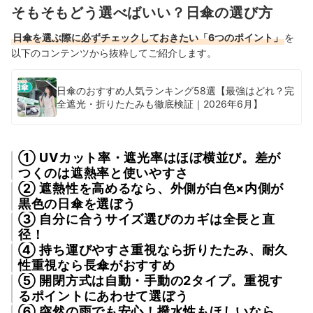
そもそもどう選べばいい？日傘の選び方
日傘を選ぶ際に必ずチェックしておきたい「6つのポイント」
を
以下のコンテンツから抜粋してご紹介します。
日傘のおすすめ人気ランキング58選【最強はどれ？完
全遮光・折りたたみも徹底検証｜2026年6月】
① UVカット率・遮光率はほぼ横並び。差が
つくのは遮熱率と使いやすさ
② 遮熱性を高めるなら、外側が白色×内側が
黒色の日傘を選ぼう
③ 自分に合うサイズ選びのカギは全長と直
径！
④ 持ち運びやすさ重視なら折りたたみ、耐久
性重視なら長傘がおすすめ
⑤ 開閉方式は自動・手動の2タイプ。重視す
るポイントにあわせて選ぼう
⑥ 突然の雨でも安心！撥水性もほしいなら