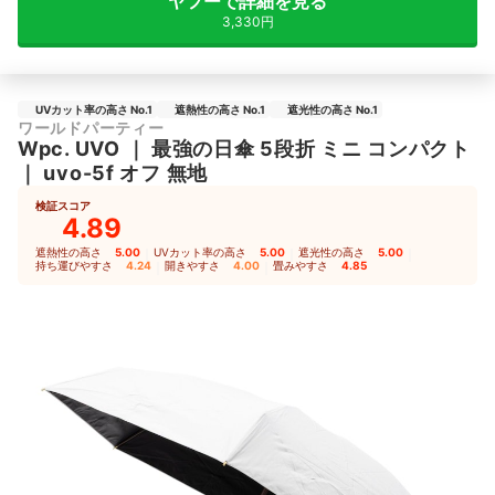
ヤフーで詳細を見る
3,330円
UVカット率の高さ No.1
遮熱性の高さ No.1
遮光性の高さ No.1
ワールドパーティー
Wpc.
UVO
｜
最強の日傘 5段折 ミニ コンパクト
｜
uvo-5f オフ 無地
検証スコア
4.89
遮熱性の高さ
5.00
｜
UVカット率の高さ
5.00
｜
遮光性の高さ
5.00
｜
持ち運びやすさ
4.24
｜
開きやすさ
4.00
｜
畳みやすさ
4.85