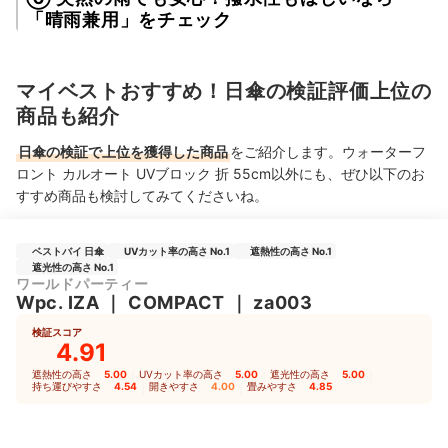
「晴雨兼用」をチェック
マイベストおすすめ！日傘の検証評価上位の
商品も紹介
日傘の検証で上位を獲得した商品
をご紹介します。ウォーターフ
ロント カルオート UVブロック 折 55cm以外にも、ぜひ以下のお
すすめ商品も検討してみてくださいね。
ベストバイ 日傘
UVカット率の高さ No.1
遮熱性の高さ No.1
遮光性の高さ No.1
ワールドパーティー
Wpc. IZA
｜
COMPACT
｜
za003
検証スコア
4.91
遮熱性の高さ
5.00
｜
UVカット率の高さ
5.00
｜
遮光性の高さ
5.00
｜
持ち運びやすさ
4.54
｜
開きやすさ
4.00
｜
畳みやすさ
4.85