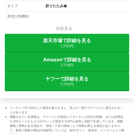
タイプ
折りたたみ傘
形状記憶機能
全部見る
楽天市場で詳細を見る
7,700円
Amazonで詳細を見る
7,778円
ヤフーで詳細を見る
7,700円
コンテンツ内で紹介した商品を購入すると、売上の一部がマイベストに還元されるこ
とがあります。
掲載されている情報は、マイベストが独自にリサーチした時点の情報、または各商品
のJANコードをもとにECサイトが提供するAPIを使用し自動で生成しています。掲載
価格に変動がある場合や、登録ミス等の理由により情報が異なる場合がありますの
で、最新の価格や商品の詳細等については、各ECサイト・販売店・メーカーよりご確