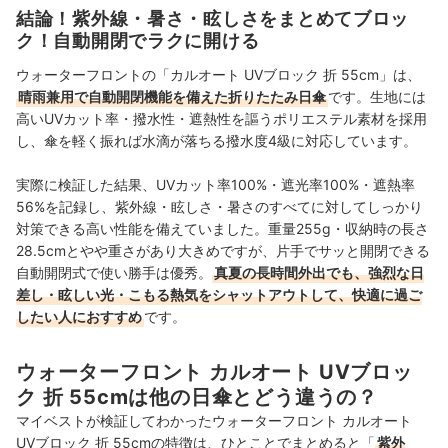
に、情報発信を行っている。
結論！紫外線・暑さ・眩しさをまとめてブロッ
石村燎里のプロフィール
ク！自動開閉でラクに開ける
ウォーターフロントの「カルオート UVブロック 折 55cm」は、
晴雨兼用で自動開閉機能を備えた折りたたみ日傘
です。生地には
高いUVカット率・撥水性・遮熱性を謳うポリエステル素材を採用
し、傘を軽く振れば水滴が落ちる撥水度4級に対応しています。
実際に検証した結果、UVカット率100%・遮光率100%・遮熱率
56%を記録し、紫外線・眩しさ・暑さのすべてに対してしっかり
対策できる高い性能を備えていました。重量255g・収納時の長さ
28.5cmとやや重さがあり大きめですが、片手でサッと開閉できる
自動開閉式で使い勝手は優秀。
真夏の長時間外出でも、強烈な日
差し・眩しい光・こもる熱気をシャットアウトして、快適に過ご
したい人におすすめ
です。
ウォーターフロント カルオート UVブロッ
ク 折 55cmは他の日傘とどう違うの？
マイベストが検証してわかったウォーターフロント カルオート
UVブロック 折 55cmの特徴は、ひとことでまとめると「
紫外