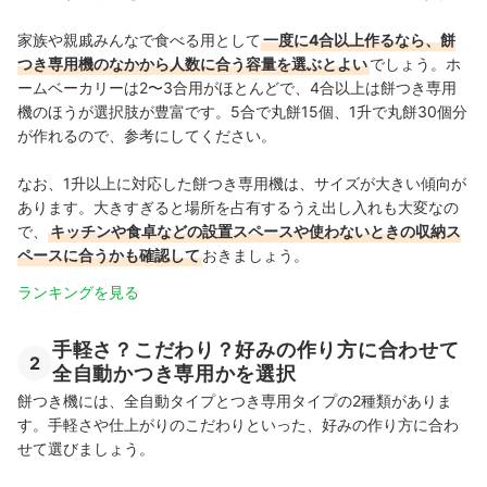
家族や親戚みんなで食べる用として
一度に4合以上作るなら、餅
つき専用機のなかから人数に合う容量を選ぶとよい
でしょう。ホ
ームベーカリーは2〜3合用がほとんどで、4合以上は餅つき専用
機のほうが選択肢が豊富です。5合で丸餅15個、1升で丸餅30個分
が作れるので、参考にしてください。
なお、1升以上に対応した餅つき専用機は、サイズが大きい傾向が
あります。大きすぎると場所を占有するうえ出し入れも大変なの
で、
キッチンや食卓などの設置スペースや使わないときの収納ス
ペースに合うかも確認して
おきましょう。
ランキングを見る
手軽さ？こだわり？好みの作り方に合わせて
2
全自動かつき専用かを選択
餅つき機には、全自動タイプとつき専用タイプの2種類がありま
す。手軽さや仕上がりのこだわりといった、好みの作り方に合わ
せて選びましょう。