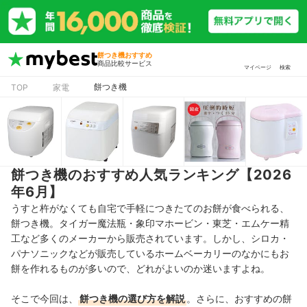
餅つき機おすすめ
商品比較サービス
マイページ
検索
餅つき機
TOP
家電
餅つき機のおすすめ人気ランキング【2026
年6月】
うすと杵がなくても自宅で手軽につきたてのお餅が食べられる、
餅つき機。タイガー魔法瓶・象印マホービン・東芝・エムケー精
工など多くのメーカーから販売されています。しかし、シロカ・
パナソニックなどが販売しているホームベーカリーのなかにもお
餅を作れるものが多いので、どれがよいのか迷いますよね。
そこで今回は、
餅つき機の選び方を解説
。さらに、おすすめの餅