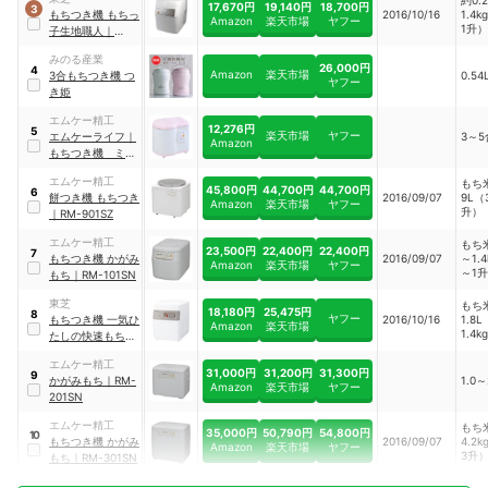
約0.
17,670円
19,140円
18,700円
3
もちつき機 もちっ
2016/10/16
1.4
Amazon
楽天市場
ヤフー
1升）
子生地職人
｜
PFC-M116
みのる産業
26,000円
4
Amazon
楽天市場
3合もちつき機 つ
0.54
ヤフー
き姫
エムケー精工
12,276円
5
楽天市場
ヤフー
エムケーライフ
｜
3～5
Amazon
もちつき機 ミニ
もっち
｜
RM-
エムケー精工
もち米
05MN
45,800円
44,700円
44,700円
6
餅つき機 もちつき
2016/09/07
9L（
Amazon
楽天市場
ヤフー
升）
｜
RM-901SZ
エムケー精工
もち米
23,500円
22,400円
22,400円
7
もちつき機 かがみ
2016/09/07
～1.
Amazon
楽天市場
ヤフー
～1
もち
｜
RM-101SN
東芝
もち米
18,180円
25,475円
8
ヤフー
もちつき機 一気ひ
2016/10/16
1.8L
Amazon
楽天市場
1.4k
たしの快速もちっ
子
｜
AFC-116
エムケー精工
31,000円
31,200円
31,300円
9
かがみもち
｜
RM-
1.0～
Amazon
楽天市場
ヤフー
201SN
エムケー精工
もち米
35,000円
50,790円
54,800円
10
もちつき機 かがみ
2016/09/07
4.2k
Amazon
楽天市場
ヤフー
3升
もち
｜
RM-301SN