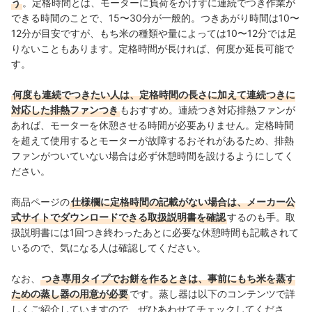
う
。定格時間とは、モーターに負荷をかけずに連続でつき作業が
できる時間のことで、15〜30分が一般的。つきあがり時間は10〜
12分が目安ですが、もち米の種類や量によっては10〜12分では足
りないこともあります。定格時間が長ければ、何度か延長可能で
す。
何度も連続でつきたい人は、定格時間の長さに加えて連続つきに
対応した排熱ファンつき
もおすすめ。連続つき対応排熱ファンが
あれば、モーターを休憩させる時間が必要ありません。定格時間
を超えて使用するとモーターが故障するおそれがあるため、排熱
ファンがついていない場合は必ず休憩時間を設けるようにしてく
ださい。
商品ページの
仕様欄に定格時間の記載がない場合は、メーカー公
式サイトでダウンロードできる取扱説明書を確認
するのも手。取
扱説明書には1回つき終わったあとに必要な休憩時間も記載されて
いるので、気になる人は確認してください。
なお、
つき専用タイプでお餅を作るときは、事前にもち米を蒸す
ための蒸し器の用意が必要
です。蒸し器は以下のコンテンツで詳
しくご紹介していますので、ぜひあわせてチェックしてくださ