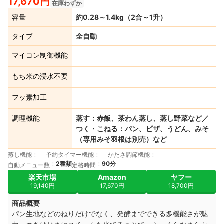
17,670円
在庫わずか
容量
約0.28～1.4kg（2合～1升）
タイプ
全自動
マイコン制御機能
もち米の浸水不要
フッ素加工
調理機能
蒸す：赤飯、茶わん蒸し、蒸し野菜など／
つく・こねる：パン、ピザ、うどん、みそ
（専用みそ羽根は別売）など
蒸し機能
予約タイマー機能
かたさ調節機能
2種類
90分
自動メニュー数
定格時間
楽天市場
Amazon
ヤフー
19,140円
17,670円
18,700円
商品概要
パン生地などのねりだけでなく、発酵までできる多機能さが魅