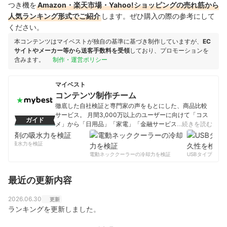
つき機を
Amazon・楽天市場・Yahoo!ショッピングの売れ筋から
人気ランキング形式でご紹介
します。ぜひ購入の際の参考にして
ください。
本コンテンツはマイベストが独自の基準に基づき制作していますが、
EC
サイトやメーカー等から送客手数料を受領
しており、プロモーションを
含みます。
制作・運営ポリシー
マイベスト
コンテンツ制作チーム
徹底した自社検証と専門家の声をもとにした、商品比較
サービス。 月間3,000万以上のユーザーに向けて「コス
ガイド
メ」から「日用品」「家電」「金融サービス」まで、ベ
…続きを読む
ストな商品を選んでもらうために、毎日コンテンツを制
作中。
剤の吸水力を検証
コンテンツ制作チームのプロフィール
電動ネッククーラーの冷却力を検証
USBタイプCケー
最近の更新内容
2026.06.30
更新
ランキングを更新しました。