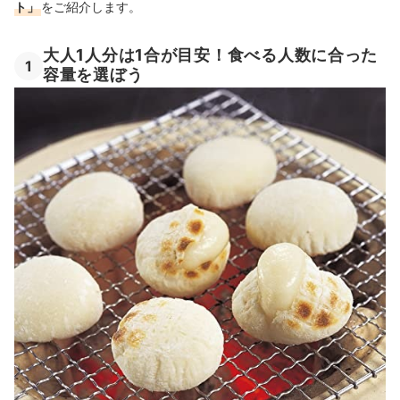
自宅でお餅を作るなら、もち米にもこだわろう！
ト」
をご紹介します。
餅つき機の売れ筋ランキングもチェック！
大人1人分は1合が目安！食べる人数に合った
1
容量を選ぼう