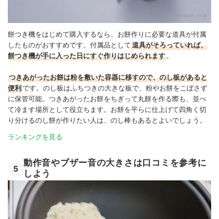
出典：
amazon.co.jp
餅つき機をはじめて購入するなら、お餅作りに必要な道具が付属
したものがおすすめです。付属品として
道具がそろっていれば、
餅つき機が手に入った日にすぐ作りはじめられます
。
つきあがったお餅は粉を敷いた容器に移すので、のし板があると
便利
です。のし板はふちつきの大きな板で、粉やお餅をこぼさず
に保管可能。つきあがったお餅をちぎって丸餅を作る際も、並べ
て冷ます場所として役立ちます。
お餅を平らに仕上げて四角く切
り分けるのし餅が作りたい人は、のし棒もあるとよいでしょう。
ランキングを見る
動作音やブザー音の大きさは口コミを参考に
5
しよう