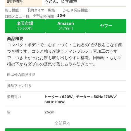
調理機能
うどん、ピザ生地
蒸し機能
予約タイマー機能
かたさ調節機能
不明
20分
自動メニュー数
定格時間
楽天市場
Amazon
ヤフー
35,560円
31,799円
商品概要
コンパクトボディで、むす・つく・こねるの1台3役をこなす餅
つき機です。コシと粘りが違うディンプルフッ素加工のうす
で、つき上がったお餅も取り出しやすい構造。回転軸・もち羽
根の下からダブルの蒸気で蒸しムラを防ぎます。
餅以外の調理可能
排熱ファン付き
消費電力
ヒーター：620W、モーター：50Hz 176W／
60Hz 190W
幅
25cm
全部見る