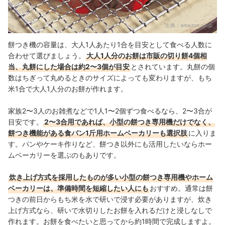
出典：
amazon.co.jp
餅つき機の容量は、大人1人あたり1合を目安として食べる人数に
合わせて選びましょう。
大人1人分のお餅は市販の切り餅4個相
当、丸餅にした場合は約2〜3個が目安
とされています。丸餅の個
数はちぎって丸めるときのサイズによっても変わりますが、もち
米1合で大人1人分のお餅が作れます。
家族2〜3人のお雑煮などで1人1〜2個ずつ食べるなら、2〜3合が
目安です。
2〜3合用であれば、小型の餅つき専用機だけでなく、
餅つき機能がある食パン1斤用ホームベーカリーも選択肢
に入りま
す。パンやケーキ作りなど、餅つき以外にも活用したいならホー
ムベーカリーを選ぶのもありです。
炊き上げ方式を採用したものが多い小型
の餅つき専用機やホーム
ベーカリーは
、準備時間を短縮したい人にも
おすすめ
。
通常は餅
つきの前日からもち米を水で研いで浸す必要がありますが、炊き
上げ方式なら、研いで水切りしたお餅を入れるだけと浸しなしで
作れます。お餅を食べたいと思ってから約1時間で完成しますよ。