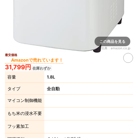
この商品を見る
出典：
amazon.co.jp
最安価格
Amazonで売れています！
31,799円
在庫わずか
容量
1.8L
タイプ
全自動
マイコン制御機能
もち米の浸水不要
フッ素加工