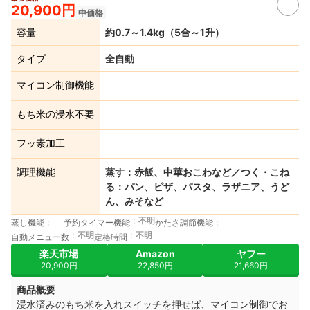
20,900円
中価格
容量
約0.7～1.4kg（5合～1升）
タイプ
全自動
マイコン制御機能
もち米の浸水不要
フッ素加工
調理機能
蒸す：赤飯、中華おこわなど／つく・こね
る：パン、ピザ、パスタ、ラザニア、うど
ん、みそなど
不明
蒸し機能
予約タイマー機能
かたさ調節機能
不明
不明
自動メニュー数
定格時間
楽天市場
Amazon
ヤフー
20,900円
22,850円
21,660円
商品概要
浸水済みのもち米を入れスイッチを押せば、マイコン制御でお