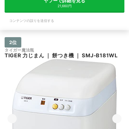
ヤフーで詳細を見る
21,660円
コンテンツの誤りを送信する
2位
タイガー魔法瓶
TIGER
力じまん
｜
餅つき機
｜
SMJ-B181WL