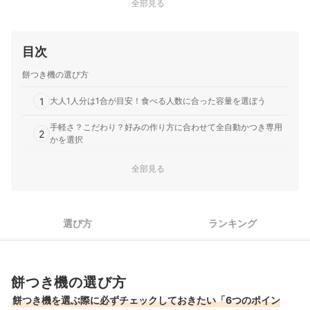
全部見る
目次
餅つき機の選び方
1
大人1人分は1合が目安！食べる人数に合った容量を選ぼう
手軽さ？こだわり？好みの作り方に合わせて全自動かつき専用
2
かを選択
3
うすや羽根にフッ素加工があれば、取り出しもお手入れも簡単
全部見る
4
お餅作りに必要な付属品がそろったものがおすすめ
5
選び方
ランキング
動作音やブザー音の大きさは口コミを参考にしよう
お餅以外も作れるものなら一年中活躍！ホームベーカリーも候
6
補に入れよう
餅つき機の選び方
餅つき機全37商品おすすめ人気ランキング
餅つき機を選ぶ際に必ずチェックしておきたい「6つのポイン