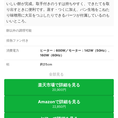
いしい餅が完成。取手付きのうすは持ちやすく、できたてを取
り出すときに便利です。蒸す・つくに加え、パン生地をこねた
り味噌用に大豆をつぶしたりできるパーツが付属しているのも
いいところ。
餅以外の調理可能
排熱ファン付き
消費電力
ヒーター：600W／モーター：142W（50Hz）、
160W（60Hz）
幅
約25cm
全部見る
楽天市場で詳細を見る
20,900円
Amazonで詳細を見る
22,850円