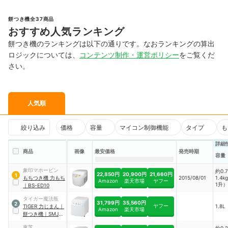
餅つき機全37商品
おすすめ人気ランキング
餅つき機のランキングは以下の通りです。なおランキングの算出
ロジックについては、
コンテンツ制作・運営ポリシー
をご覧くだ
さい。
人気順
絞り込み
価格
容量
マイコン制御機能
タイプ
も
詳細
商品
画像
最安価格
発売時期
容量
象印マホービン
約0.
22,850円
20,900円
21,660円
1
もちつき機 力もち
2015/08/01
1.4
Amazon
楽天市場
ヤフー
1升）
｜
BS-ED10
タイガー魔法瓶
31,799円
35,560円
2
ヤフー
TIGER
力じまん
｜
1.8L
Amazon
楽天市場
餅つき機
｜
SMJ-
B181WL
東芝