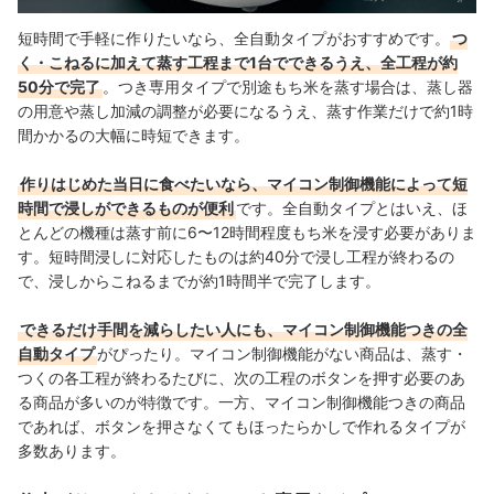
短時間で手軽に作りたいなら、全自動タイプがおすすめです。
つ
く・こねるに加えて蒸す工程まで1台でできるうえ、全工程が約
50分で完了
。つき専用タイプで別途もち米を蒸す場合は、蒸し器
の用意や蒸し加減の調整が必要になるうえ、蒸す作業だけで約1時
間かかるの大幅に時短できます。
作りはじめた当日に食べたいなら、マイコン制御機能によって短
時間で浸しができるものが便利
です。全自動タイプとはいえ、ほ
とんどの機種は蒸す前に6〜12時間程度もち米を浸す必要がありま
す。短時間浸しに対応したものは約40分で浸し工程が終わるの
で、浸しからこねるまでが約1時間半で完了します。
できるだけ手間を減らしたい人にも、マイコン制御機能つきの全
自動タイプ
がぴったり。マイコン制御機能がない商品は、蒸す・
つくの各工程が終わるたびに、次の工程のボタンを押す必要のあ
る商品が多いのが特徴です。一方、マイコン制御機能つきの商品
であれば、ボタンを押さなくてもほったらかしで作れるタイプが
多数あります。