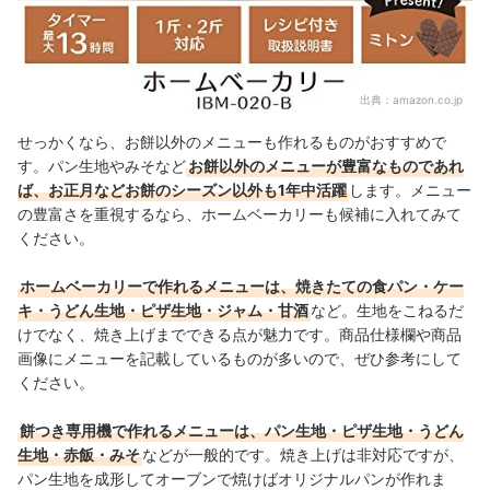
出典：
amazon.co.jp
せっかくなら、お餅以外のメニューも作れるものがおすすめで
す。パン生地やみそなど
お餅以外のメニューが豊富なものであれ
ば、お正月などお餅のシーズン以外も1年中活躍
します。メニュー
の豊富さを重視するなら、ホームベーカリーも候補に入れてみて
ください。
ホームベーカリーで作れるメニューは、焼きたての食パン・ケー
キ・うどん生地・ピザ生地・ジャム・甘酒
など。生地をこねるだ
けでなく、焼き上げまでできる点が魅力です。商品仕様欄や商品
画像にメニューを記載しているものが多いので、ぜひ参考にして
ください。
餅つき専用機で作れるメニューは、パン生地・ピザ生地・うどん
生地・赤飯・みそ
などが一般的です。焼き上げは非対応ですが、
パン生地を成形してオーブンで焼けばオリジナルパンが作れま