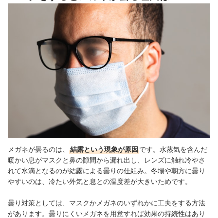
シーンに合わせて便利なマスクを選択しよう
メガネが曇りにくいマスクの売れ筋ランキングもチェック！
メガネが曇るのは、
結露という現象が原因
です。水蒸気を含んだ
暖かい息がマスクと鼻の隙間から漏れ出し、レンズに触れ冷やさ
れて水滴となるのが結露による曇りの仕組み。冬場や朝方に曇り
やすいのは、冷たい外気と息との温度差が大きいためです。
曇り対策としては、マスクかメガネのいずれかに工夫をする方法
があります。曇りにくいメガネを用意すれば効果の持続性はあり