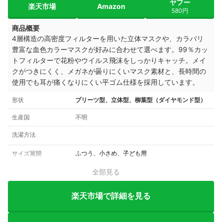
ヤフー
楽天市場
Amazon
580円
商品概要
4層構造の高密度フィルターを用いた立体マスクや、カラバリ
豊富な血色カラーマスクが好みに合わせて選べます。99％カッ
トフィルターで花粉やウイルス飛沫をしっかりキャッチ。メイ
クがつきにくく、メガネが曇りにくいマスク素材と、長時間の
使用でも耳が痛くなりにくい平ゴム仕様を採用しています。
形状
プリーツ型、立体型、柳葉型（ダイヤモンド型）
生産国
不明
洗濯方法
サイズ展開
ふつう、小さめ、子ども用
全部見る
楽天市場で詳細を見る