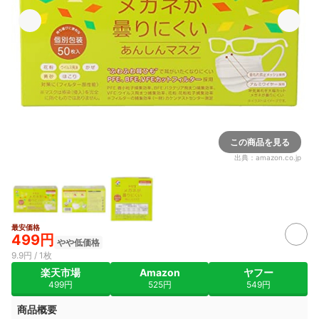
この商品を見る
出典：
amazon.co.jp
最安価格
499円
やや低価格
9.9円 / 1枚
楽天市場
Amazon
ヤフー
499円
525円
549円
商品概要