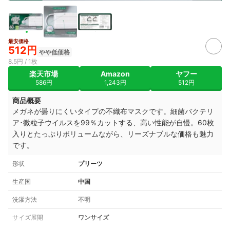
最安価格
512円
やや低価格
8.5円 / 1枚
楽天市場
Amazon
ヤフー
586円
1,243円
512円
商品概要
メガネが曇りにくいタイプの不織布マスクです。細菌バクテリ
ア･微粒子ウイルスを99％カットする、高い性能が自慢。60枚
入りとたっぷりボリュームながら、リーズナブルな価格も魅力
です。
形状
プリーツ
生産国
中国
洗濯方法
不明
サイズ展開
ワンサイズ