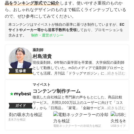
品をランキング形式でご紹介
します。使いやすさ重視のものか
ら、おしゃれなデザインのものまで幅広くラインナップしている
ので、ぜひ参考にしてみてください。
本コンテンツはマイベストが独自の基準に基づき制作していますが、
EC
サイトやメーカー等から送客手数料を受領
しており、プロモーションを
含みます。
制作・運営ポリシー
薬剤師
村島清貴
現役薬剤師。6年制の薬学部を卒業後、大学病院の薬剤師
として勤務していた。m3のメディアで薬剤師ブロガーと
監修者
しても活躍。月刊誌「ドラッグマガジン」にて特集され
…続きを読む
る。その後、株式会社yakuromaを設立し、現在は調剤薬
局に勤務する傍ら、複業として医療従事者だけでなく一
マイベスト
般の方に対してもさまざまなサービスを提供中。
コンテンツ制作チーム
村島清貴のプロフィール
徹底した自社検証と専門家の声をもとにした、商品比較
サービス。 月間3,000万以上のユーザーに向けて「コス
ガイド
メ」から「日用品」「家電」「金融サービス」まで、ベ
…続きを読む
ストな商品を選んでもらうために、毎日コンテンツを制
作中。
剤の吸水力を検証
コンテンツ制作チームのプロフィール
電動ネッククーラーの冷却力を検証
USBタイプCケー