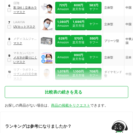
日翔
721円
608円
583円
6
彩 SAI
｜
立体カラ
立体型
中国
Amazon
楽天市場
ヤフー
ーマスク
1,080円
1,696円
LAAVVA
7
ヤフー
立体型
中国
Amazon
楽天市場
UVカットマスク
629円
570円
550円
メディコムジャパ
中華
8
プリーツ型
Amazon
楽天市場
ヤフー
国
ン
マスク
マキカンパニー
990円
9
Amazon
ヤフー
メガネが曇りにく
立体型
日本
楽天市場
いマスク
リブ・ラボラトリ
1,078円
1,100円
708円
ダイヤモンド
10
ーズ
リブふわ口元立体
中国
Amazon
楽天市場
ヤフー
型
マスク
比較表の続きを見る
お探しの商品がない場合は、
商品の掲載をリクエスト
できます。
ランキングは参考になりましたか？