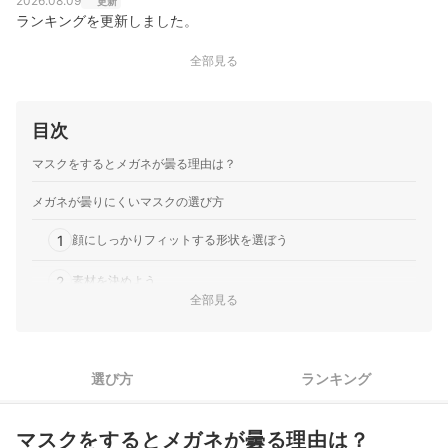
2026.08.09
更新
ランキングを更新しました。
全部見る
目次
マスクをするとメガネが曇る理由は？
メガネが曇りにくいマスクの選び方
1
顔にしっかりフィットする形状を選ぼう
2
素材を決めよう
全部見る
3
花粉用？ウイルス用？フィルター性能にも注目
4
痛くなりにくい耳ひもを選ぼう
選び方
ランキング
メガネが曇りにくいマスク全42商品おすすめ人気ランキング
マスクをするとメガネが曇る理由は？
マスクは素材と距離感で効果に差が出る！