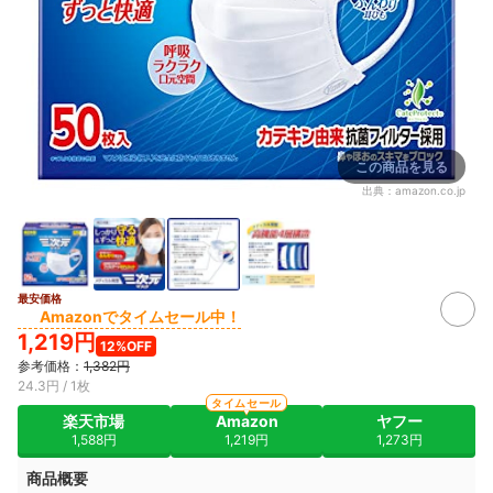
この商品を見る
出典：
amazon.co.jp
最安価格
Amazonでタイムセール中！
1,219円
12%OFF
参考価格：
1,382円
24.3円 / 1枚
タイムセール
楽天市場
Amazon
ヤフー
1,588円
1,219円
1,273円
商品概要