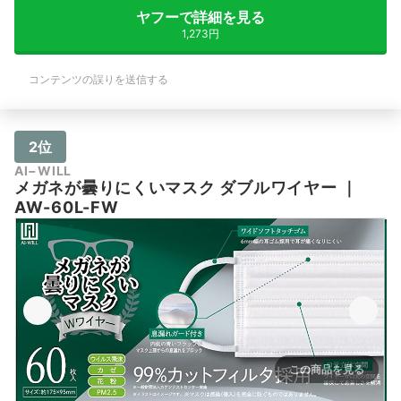
ヤフーで詳細を見る
1,273円
コンテンツの誤りを送信する
2位
AI−WILL
メガネが曇りにくいマスク ダブルワイヤー
｜
AW-60L-FW
この商品を見る
出典：
amazon.co.jp