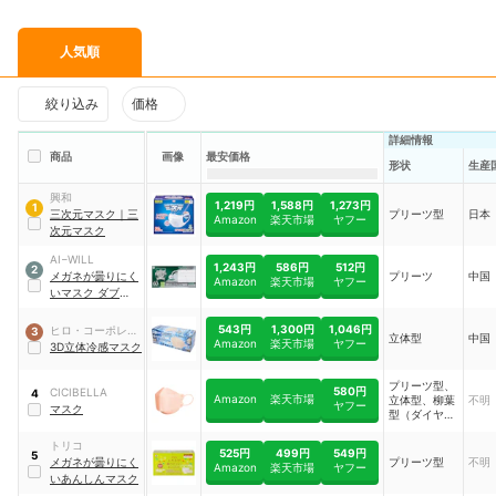
人気順
絞り込み
価格
詳細情報
商品
画像
最安価格
形状
生産
興和
1,219円
1,588円
1,273円
1
三次元マスク
｜
三
プリーツ型
日本
Amazon
楽天市場
ヤフー
次元マスク
AI−WILL
1,243円
586円
512円
2
メガネが曇りにく
プリーツ
中国
Amazon
楽天市場
ヤフー
いマスク ダブルワ
イヤー
｜
AW-60L-
FW
543円
1,300円
1,046円
ヒロ・コーポレー
3
立体型
中国
Amazon
楽天市場
ヤフー
ション
3D立体冷感マスク
プリーツ型、
580円
CICIBELLA
4
Amazon
楽天市場
立体型、柳葉
不明
ヤフー
マスク
型（ダイヤモ
ンド型）
トリコ
525円
499円
549円
5
メガネが曇りにく
プリーツ型
不明
Amazon
楽天市場
ヤフー
いあんしんマスク