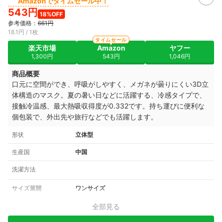
Amazonでタイムセール中！
543円
18%OFF
参考価格：
661円
18.1円 / 1枚
タイムセール
楽天市場
Amazon
ヤフー
1,300円
543円
1,046円
商品概要
口元に空間ができ、呼吸がしやすく、メガネが曇りにくい3D立
体構造のマスク。夏の暑い日などに活躍する、冷感タイプで、
接触冷温感、最大熱吸収得度が0.332です。持ち運びに便利な
個包装で、外出先や旅行などでも活躍します。
形状
立体型
生産国
中国
洗濯方法
サイズ展開
ワンサイズ
全部見る