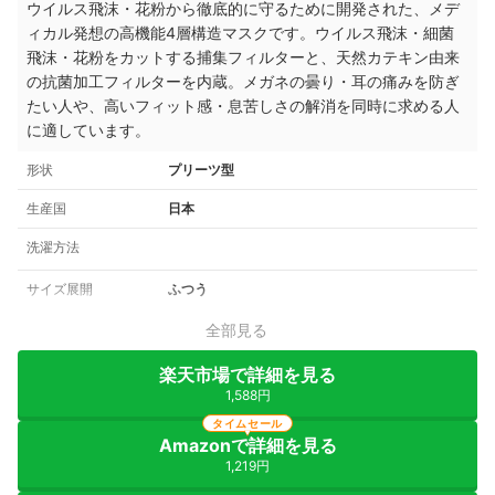
ウイルス飛沫・花粉から徹底的に守るために開発された、メデ
ィカル発想の高機能4層構造マスクです。ウイルス飛沫・細菌
飛沫・花粉をカットする捕集フィルターと、天然カテキン由来
の抗菌加工フィルターを内蔵。メガネの曇り・耳の痛みを防ぎ
たい人や、高いフィット感・息苦しさの解消を同時に求める人
に適しています。
形状
プリーツ型
生産国
日本
洗濯方法
サイズ展開
ふつう
全部見る
楽天市場で詳細を見る
1,588円
タイムセール
Amazonで詳細を見る
1,219円