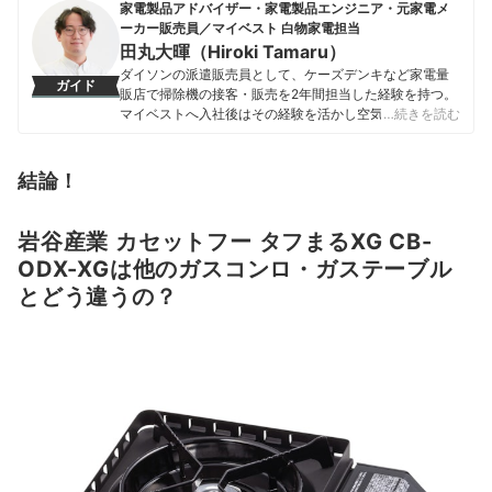
家電製品アドバイザー・家電製品エンジニア・元家電メ
ーカー販売員／マイベスト 白物家電担当
田丸大暉（Hiroki Tamaru）
ダイソンの派遣販売員として、ケーズデンキなど家電量
ガイド
販店で掃除機の接客・販売を2年間担当した経験を持つ。
マイベストへ入社後はその経験を活かし空気清浄機・除
…続きを読む
湿機・オイルヒーター・スティッククリーナーなど季節
家電・空調家電や掃除機をはじめ白物家電全般を専門に
ガイドを担当し、日立やシャープ、パナソニックなどの
結論！
総合家電メーカーから、ダイニチ工業・Sharkなどの専門
メーカーまで、150以上の家電製品を比較検証してきた。
毎日使う家電製品だからこそ、本当によい商品を誰もが
岩谷産業 カセットフー タフまるXG CB-
簡単に選べるように、性能はもちろん省エネ性能やお手
ODX-XGは他のガスコンロ・ガステーブル
入れのしやすさまでひとつひとつ丁寧に確認しながらコ
とどう違うの？
ンテンツ制作を行う。
田丸大暉（Hiroki Tamaru）のプロフィール