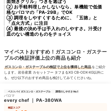
面焼きグリル」つきを選ぼう
② お手軽料理しかしないなら、単機能で低価
格なパロマの「PA-29B」でOK
③ 調理をしやすくするために、「五徳」と
「点火方式」に注目
④ 最後の決め手は手入れのしやすさ。汁受け
皿のない構造のものをチョイス
マイベストおすすめ！ガスコンロ・ガステー
ブルの検証評価上位の商品も紹介
ガスコンロ・ガステーブルの検証で上位を獲得した商品
をご紹介
します。岩谷産業 カセットフー タフまるXG CB-ODX-XG以外に
も、ぜひ以下のおすすめ商品も検討してみてくださいね。
ベストバイ ガスコンロ・ガステーブル
調理のしやすさ No.1
パロマ
every chef
｜
‎PA-380WA
検証スコア