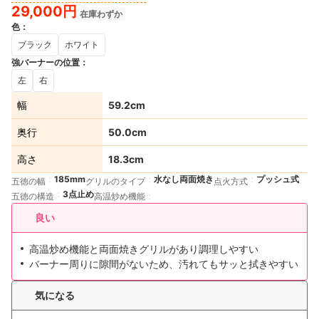
29,000円
在庫わずか
色
：
ブラック
ホワイト
強バーナーの位置
：
左
右
幅
59.2cm
奥行
50.0cm
高さ
18.3cm
185mm
水なし両面焼き
プッシュ式
五徳の幅
グリルのタイプ
点火方式
3点止め
五徳の構造
高温炒め機能
良い
高温炒め機能と両面焼きグリルがあり調理しやすい
バーナー周りに隙間がないため、汚れてもサッと拭きやすい
気になる