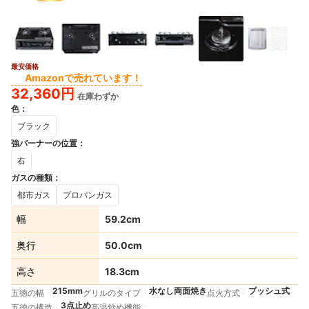
最安価格
3+
Amazonで売れています！
32,360円
在庫わずか
色
：
ブラック
強バーナーの位置
：
右
ガスの種類
：
都市ガス
プロパンガス
幅
59.2cm
奥行
50.0cm
高さ
18.3cm
215mm
水なし両面焼き
プッシュ式
五徳の幅
グリルのタイプ
点火方式
3点止め
五徳の構造
高温炒め機能