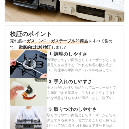
検証のポイント
売れ筋の
ガスコンロ・ガステーブル21商品
をすべて集め
て、
徹底的に比較検証
しました
調理のしやすさ
1
調理がしやすい商品としてユーザーがとても
満足できる基準を「作れる料理の幅が広が
り、調理中の手間やストレスを軽減してくれ
る商品」とし、以下の方法で各商品の検証を
行いました。
手入れのしやすさ
2
手入れがしやすい商品としてユーザーがとて
も満足できる基準を「手入れがしやすくきれ
いな状態を保ちやすい商品」とし、以下の方
法で各商品の検証を行いました。
取りつけのしやすさ
3
取りつけやすい商品としてユーザーがとても
満足できる基準を「苦労することなく持ち上
げられて楽に取りつけ場所まで運べる商品」