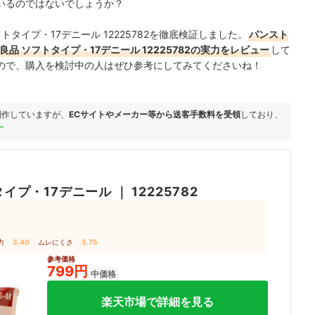
いるのではないでしょうか？
タイプ・17デニール 12225782を徹底検証しました。
パンスト
品 ソフトタイプ・17デニール 12225782の実力をレビュー
して
ので、購入を検討中の人はぜひ参考にしてみてくださいね！
制作していますが、
ECサイトやメーカー等から送客手数料を受領
しており、
ー
タイプ・17デニール
｜
12225782
力
3.40
｜
ムレにくさ
3.75
参考価格
799円
中価格
楽天市場で詳細を見る