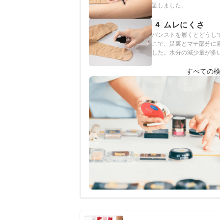
証しました。
ムレにくさ
4
パンストを履くとどうし
こで、足裏とマチ部分に
した。水分の減少量が多
すべての