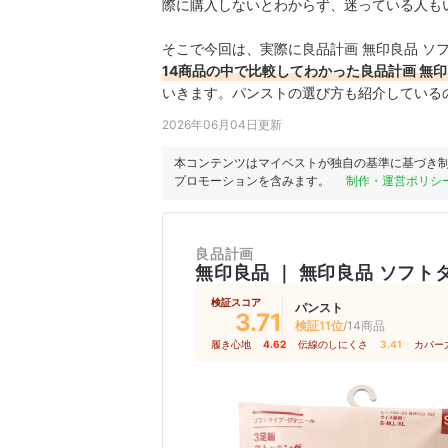
際に購入しないとわからず、迷っている人も
そこで今回は、実際に良品計画 無印良品 ソフト
14商品の中で比較してわかった良品計画 無印良
いきます。パンストの選び方も紹介している
2026年06月04日更新
本コンテンツはマイベストが独自の基準に基づき
プロモーションを含みます。
制作・運営ポリシ
良品計画
無印良品
｜
無印良品 ソフト
検証スコア
パンスト
3.71
検証11位
/14商品
履き心地
4.62
｜
伝線のしにくさ
3.41
｜
カバー