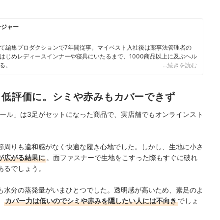
ージャー
て編集プロダクションで7年間従事。マイベスト入社後は薬事法管理者の
はじめレディースインナーや寝具にいたるまで、1000商品以上に及ぶヘル
る。
…続きを読む
り低評価に。シミや赤みもカバーできず
ニール」は3足がセットになった商品で、実店舗でもオンラインスト
節周りも違和感がなく快適な履き心地でした。しかし、生地に小さ
線が広がる結果に
。面ファスナーで生地をこすった際もすぐに破れ
あるでしょう。
も水分の蒸発量がいまひとつでした。透明感が高いため、素足のよ
、
カバー力は低いのでシミや赤みを隠したい人には不向き
でしょ