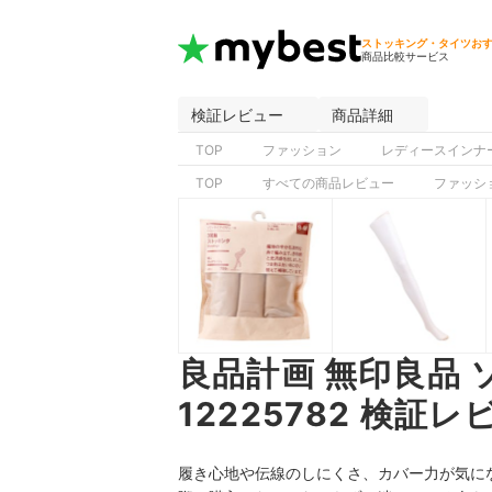
ストッキング・タイツお
商品比較サービス
検証レビュー
商品詳細
TOP
ファッション
レディースインナ
TOP
すべての商品レビュー
ファッシ
良品計画 無印良品 
12225782 検証
履き心地や伝線のしにくさ、カバー力が気になる良