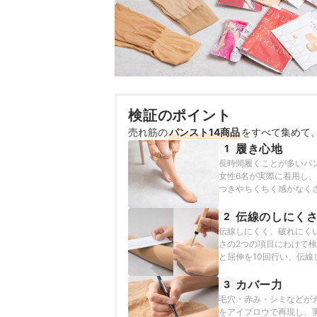
検証のポイント
売れ筋の
パンスト14商品
をすべて集めて
履き心地
1
長時間履くことが多いパ
女性6名が実際に着用し
つきやちくちく感がなく
歩く・屈伸する・座るな
ックしました。
伝線のしにく
2
伝線しにくく、破れにく
さの2つの項目にわけて
と屈伸を10回行い、伝
の粗い部分を使ってこす
を基準に評価しました。
カバー力
3
毛穴・赤み・シミなどが
をアイブロウで再現し、