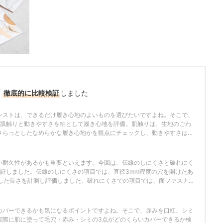
、
徹底的に比較検証
しました
ンストは、できるだけ履き心地のよいものを選びたいですよね。そこで、
、肌触りと動きやすさを軸として履き心地を評価。肌触りは、生地のごわ
さらっとしたなめらかな履き心地かを観点にチェックし、動きやすさは、
どの動きをしたときに関節周りやお尻周りの違和感がないかを観点にチェ
さ
い耐久性があるかも重要といえます。今回は、伝線のしにくさと破れにく
検証しました。伝線のしにくさの項目では、直径3mm程度の穴を開けたあ
線した長さを計測し評価しました。破れにくさでの項目では、面ファスナー
り、破れ具合や伝線の範囲が周りから見て恥ずかしくないレベルかどうか
カバーできるかも気になるポイントですよね。そこで、赤みを口紅、シミ
実際に肌に塗って毛穴・赤み・シミの3点がどのくらいカバーできるか検