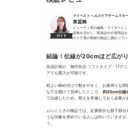
マイベスト へルスケアチームマネ
奥冨舞
ビューティ系の編集・ライターとし
資格を活かし、医薬品や介護用品を
ガイド
スケア系の商材の検証に携わってい
奥冨舞のプロフィール
結論！伝線が20cmほど広が
良品計画の「無印良品 ソフトタイプ・17デ
アでも購入が可能です。
程よい締め付けで動きやすく、お腹周りも関
な穴を開けて屈伸したところ、
約20cm伝
て伝線したため、替えを常備しておく必要が
ムレにくさの検証では、足裏部分も股下部分
うな印象を求めている人には向いていますが
う。