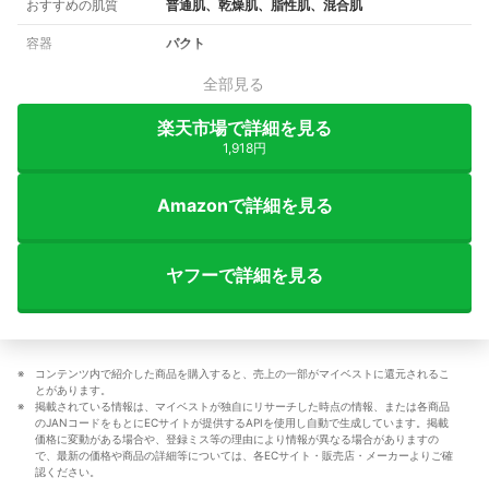
おすすめの肌質
普通肌、乾燥肌、脂性肌、混合肌
容器
パクト
全部見る
楽天市場で詳細を見る
1,918円
Amazonで詳細を見る
ヤフーで詳細を見る
コンテンツ内で紹介した商品を購入すると、売上の一部がマイベストに還元されるこ
とがあります。
掲載されている情報は、マイベストが独自にリサーチした時点の情報、または各商品
のJANコードをもとにECサイトが提供するAPIを使用し自動で生成しています。掲載
価格に変動がある場合や、登録ミス等の理由により情報が異なる場合がありますの
で、最新の価格や商品の詳細等については、各ECサイト・販売店・メーカーよりご確
認ください。