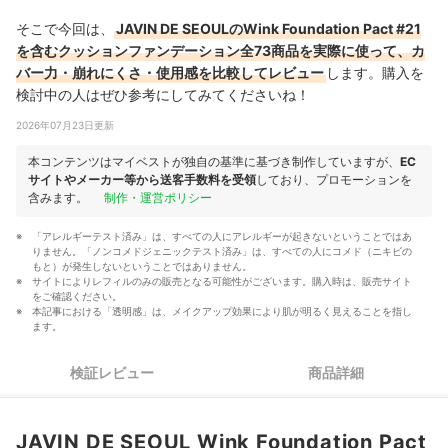
そこで今回は、
JAVIN DE SEOULのWink Foundation Pact #21
を含むクッションファンデーション全73商品を実際に使って、カ
バー力・崩れにくさ・使用感を比較してレビュー
します。購入を
検討中の人はぜひ参考にしてみてくださいね！
2026年07月23日更新
本コンテンツはマイベストが独自の基準に基づき制作していますが、
EC
サイトやメーカー等から送客手数料を受領
しており、プロモーションを
含みます。
制作・運営ポリシー
「アレルギーテスト済み」は、すべての人にアレルギーが起きないということではあ
りません。「ノンコメドジェニックテスト済み」は、すべての人にコメド（ニキビの
もと）が発生しないということではありません。
サイトによりレフィルのみの販売となる可能性がございます。購入時は、販売サイト
をご確認ください。
本記事における「透明感」は、メイクアップ効果により肌が明るく見えることを指し
ます。
検証レビュー
商品詳細
JAVIN DE SEOUL Wink Foundation Pact