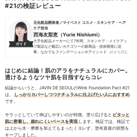
#21の検証レビュー
元化粧品開発者／マイベスト コスメ・スキンケア・ヘア
ケア担当
西海友梨恵（Yurie Nishiumi）
大手化粧品メーカーにて7年間、スキンケア・メイクアッ
ガイド
プ製品など幅広いカテゴリーの新商品・技術開発に従
事。なかでもファンデーションやアイシャドウ、口紅な
…続きを読む
どの技術開発を専門とし、日本国内はもちろん海外市場
向けの商品開発も多数経験。 現在はマイベストで年間
1500点以上のコスメを比較検証。開発現場で培った知識
はじめに結論！肌のアラをナチュラルにカバー。
をもとに、成分や処方の背景をふまえながら、専門的な
透けるようなツヤ肌を目指すならコレ
内容もユーザーにわかりやすく伝えることを大切にしな
がらコンテンツを制作している。
結論からいうと、JAVIN DE SEOULのWink Foundation Pact #21
西海友梨恵（Yurie Nishiumi）のプロフィール
は、
しっかりカバーしつつナチュラルに仕上げたい人におすすめ
です。
サラッとしていて伸ばしやすいのが特徴。塗り広げると
ピタッと
肌に密着し、崩れにくいベースを実現
します。検証では、検証で
は上から水・摩擦を加えてもまったくヨレず、塗布直後の状態を
キープしました。