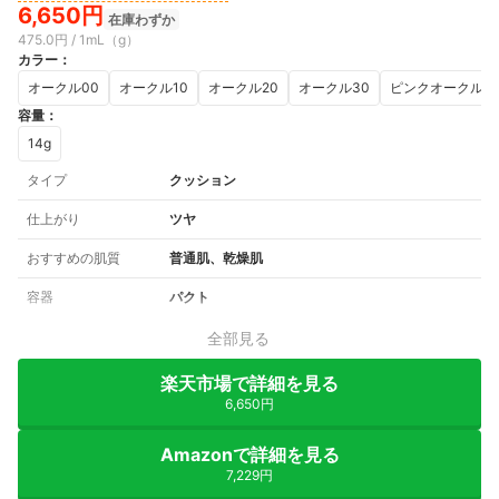
6,650円
在庫わずか
475.0円 / 1mL（g）
カラー
：
オークル00
オークル10
オークル20
オークル30
ピンクオークル0
容量
：
14g
タイプ
クッション
仕上がり
ツヤ
おすすめの肌質
普通肌、乾燥肌
容器
パクト
全部見る
楽天市場で詳細を見る
6,650円
Amazonで詳細を見る
7,229円