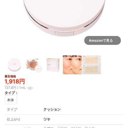
Amazonで見る
最安価格
1,918円
127.8円 / 1mL（g）
タイプ
：
本体
タイプ
クッション
仕上がり
ツヤ