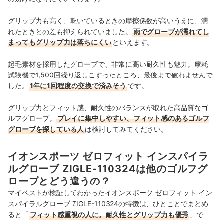
グリップ力も高く、乾いているときの摩擦係数が高いうえに、濡
れたときとの差も抑えられていました。
雨でグローブが濡れてし
まってもグリップ力は落ちにくい
といえます。
起毛素材を採用したグローブで、非常に高い耐久性も魅力。摩耗
試験機で1,500回繰り返しこすったところ、最後まで破れませんで
した。
1年に1回程度の交換で済みそう
です。
グリップ力とフィット感、耐久性のバランスが取れた高品質なゴ
ルフグローブ。
プレイに集中しやすい、フィット感のあるゴルフ
グローブを探している人
は検討してみてください。
イオンスポーツ ゼロフィット インスパイラ
ルグローブ ZIGLE-110324は他のゴルフグ
ローブとどう違うの？
マイベストが検証してわかったイオンスポーツ ゼロフィット イン
スパイラルグローブ ZIGLE-110324の特徴は、ひとことでまとめ
ると「
フィット感重視の人に。耐久性とグリップ力も優秀
」で