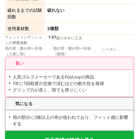
破れるまでの試験
破れない
回数
使用素材数
2種類
ウェットコンディショ
1.57
握りやすい工夫
ンの摩擦係数
指の背・腹が同一生地
指の背・腹が同一生地
シーズン
（人差し指）
（親指）
良い
人気ゴルフメーカーであるFootJoyの商品
1年に1回程度の交換で済むほどの耐久性を発揮
グリップ力が高く、雨でも滑りにくい
気になる
指の部分に2枚以上の布が使われており、フィット感に影響
する