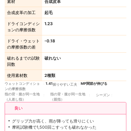
素材
合成皮革
合成皮革の加工
起毛
ドライコンディシ
1.23
ョンの摩擦係数
ドライ・ウェット
-0.18
の摩擦係数の差
破れるまでの試験
破れない
回数
使用素材数
2種類
ウェットコンディショ
1.41
MP関節が伸びる
握りやすい工夫
ンの摩擦係数
指の背・腹が同一生地
指の背・腹が同一生地
シーズン
（人差し指）
（親指）
良い
グリップ力が高く、雨が降っても滑りにくい
摩耗試験機で1,500回こすっても破れなかった