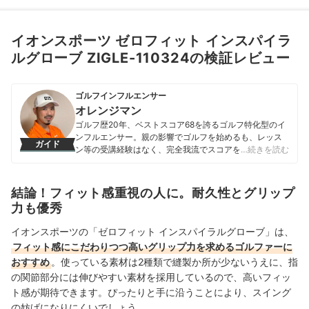
イオンスポーツ ゼロフィット インスパイラ
ルグローブ ZIGLE-110324の検証レビュー
ゴルフインフルエンサー
オレンジマン
ゴルフ歴20年、ベストスコア68を誇るゴルフ特化型のイ
ンフルエンサー。親の影響でゴルフを始めるも、レッス
ガイド
ン等の受講経験はなく、完全我流でスコアを磨き上げた
…続きを読む
異色の経歴を持つ。Instagramでゴルフに特化した情報発
信を継続しており、フォロワー数は4万人を突破。2日に1
回以上の熱心なSNS更新を続けながら、ゴルフイベント
結論！フィット感重視の人に。耐久性とグリップ
への参加や交流活動にも積極的に取り組んでいる。ゴル
力も優秀
フ関連コンテンツの執筆を手がけるフリーライターとし
ての実績も持つ。
イオンスポーツの「ゼロフィット インスパイラルグローブ」は、
オレンジマンのプロフィール
フィット感にこだわりつつ高いグリップ力を求めるゴルファーに
おすすめ
。
使っている素材は2種類で縫製か所
が少ないうえに、指
の関節部分には伸びやすい素材を採用しているので、高いフィッ
ト感が期待
で
きます。ぴったりと手に沿うことにより、スイング
の妨げになりにくいでしょう。