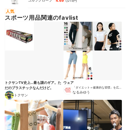
ゴルフグローブ
4.69
1,015円
人気
スポーツ用品関連のfavlist
トクサンTV史上…最も謎のギア。た
ウェア
だのプラスチックなんだけど。
「ダイエット＝健康的な習慣」を広め
る伝道師
なるみゆう
トクサン