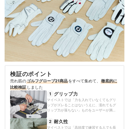
検証のポイント
売れ筋の
ゴルフグローブ21商品
をすべて集めて、
徹底的に
比較検証
しました
グリップ力
1
マイベストでは「力を入れていなくてもグリ
ップがズレることはないうえに、濡れてもグ
リップ力が落ちない」ものをユーザーが満足
できる商品とし、以下のそれぞれの項目のス
コアの加重平均でおすすめ度をスコア化しま
耐久性
2
した。
マイベストでは「高頻度で練習する人でも長