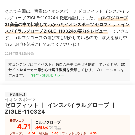
そこで今回は、実際にイオンスポーツ ゼロフィット インスパイラ
ルグローブ ZIGLE-110324を徹底検証しました。
ゴルフグローブ
21商品の中で比較してわかったイオンスポーツ ゼロフィット イン
スパイラルグローブ ZIGLE-110324の実力をレビュー
していきま
す。ゴルフグローブの選び方も紹介しているので、購入を検討中
の人はぜひ参考にしてみてくださいね！
2026年01月22日更新
本コンテンツはマイベストが独自の基準に基づき制作していますが、
EC
サイトやメーカー等から送客手数料を受領
しており、プロモーションを
含みます。
制作・運営ポリシー
耐久性 No.1
イオンスポーツ
ゼロフィット
｜
インスパイラルグローブ
｜
ZIGLE-110324
検証スコア
ゴルフグローブ
4.71
検証3位
/21商品
グリップ力
4.54
｜
耐久性
5.00
｜
フィットしやすさ
4.50