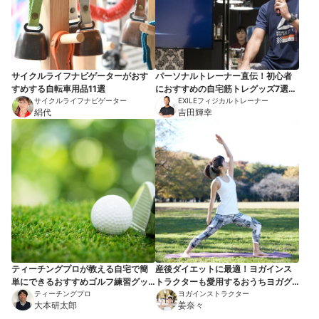
サイクルライフナビゲーターがおす
パーソナルトレーナー直伝！初心者
すめする自転車用品11選
におすすめの自宅筋トレグッズ7選
サイクルライフナビゲーター
【これがあればジム通い不要】
EXILEフィジカルトレーナー
絹代
吉田輝幸
ティーチングプロが教える自宅で簡
産後ダイエットに最適！ヨガインス
単にできるおすすめゴルフ練習グッ
トラクターも愛用するおうちヨガグ
ズ7選
ティーチングプロ
ッズ7選
ヨガインストラクター
大本研太郎
姜奈々