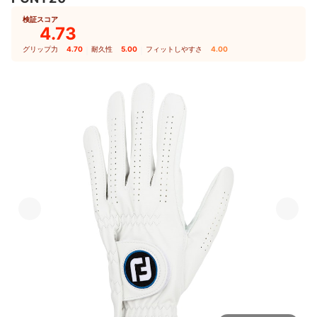
検証スコア
4.73
グリップ力
4.70
｜
耐久性
5.00
｜
フィットしやすさ
4.00