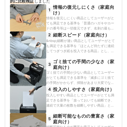
的に比較検証
しました
情報の復元しにくさ（家庭向
1
け）
情報を復元しにくい商品としてユーザーがと
ても満足できる基準を「普通のハガキやカー
ドの番号等は一切復元できず、名刺の最も細
かい字も再現してみることが難しい商品」と
細断スピード（家庭向け）
2
し、以下の方法で各商品の検証を行いまし
&nbsp;細断が速い商品としてユーザーがとて
た。
も満足できる基準を「ほとんど待たずに連続
してつぎつぎ紙を投入できる商品」とし、以
下の方法で各商品の検証を行いました。
ゴミ捨ての手間の少なさ（家
3
庭向け）
ゴミ捨ての手間が少ない商品としてユーザー
がとても満足できる基準を「滅多にゴミ捨て
の手間がかからず、掃除があまり大変でない
商品」とし、以下の方法で各商品の検証を行
投入のしやすさ（家庭向け）
4
いました。
投入しやすい商品としてユーザーがとても満
足できる基準を「放っておいても細断でき、
連続で大量の枚数を細断しやすい商品」と
し、以下の方法で各商品の検証を行いまし
細断可能なものの豊富さ（家
た。
5
庭向け）
細断可能なものが豊富な商品としてユーザー