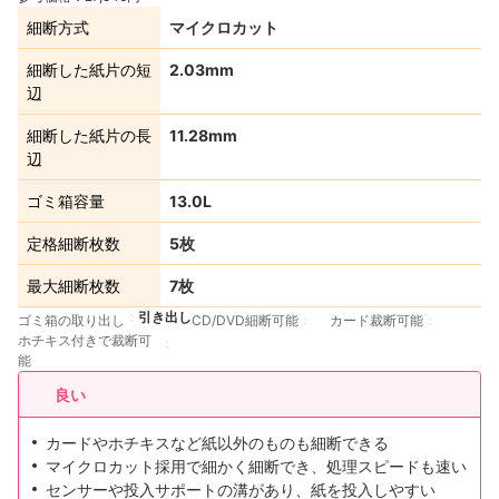
細断方式
マイクロカット
細断した紙片の短
2.03mm
辺
細断した紙片の長
11.28mm
辺
ゴミ箱容量
13.0L
定格細断枚数
5枚
最大細断枚数
7枚
引き出し
ゴミ箱の取り出し
CD/DVD細断可能
カード裁断可能
ホチキス付きで裁断可
能
良い
カードやホチキスなど紙以外のものも細断できる
マイクロカット採用で細かく細断でき、処理スピードも速い
センサーや投入サポートの溝があり、紙を投入しやすい