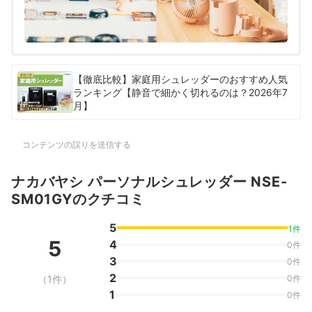
【徹底比較】家庭用シュレッダーのおすすめ人気
ランキング【静音で細かく切れるのは？2026年7
月】
コンテンツの誤りを送信する
ナカバヤシ パーソナルシュレッダー NSE-
SM01GYのクチコミ
5
1件
5
4
0件
3
0件
2
（1件）
0件
1
0件