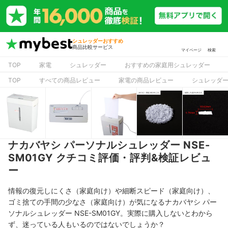
シュレッダーおすすめ
商品比較サービス
マイページ
検索
TOP
家電
シュレッダー
おすすめの家庭用シュレッダー
TOP
すべての商品レビュー
家電の商品レビュー
シュレッダ
ナカバヤシ パーソナルシュレッダー NSE-
SM01GY クチコミ評価・評判&検証レビュ
ー
情報の復元しにくさ（家庭向け）や細断スピード（家庭向け）、
ゴミ捨ての手間の少なさ（家庭向け）が気になるナカバヤシ パー
ソナルシュレッダー NSE-SM01GY。実際に購入しないとわから
ず、迷っている人もいるのではないでしょうか？