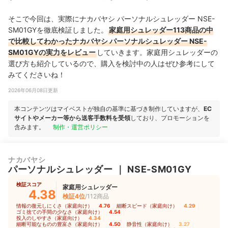
そこで今回は、実際にナカバヤシ パーソナルシュレッダー NSE-
SM01GYを徹底検証しました。
家庭用シュレッダー113商品の中
で比較してわかったナカバヤシ パーソナルシュレッダー NSE-
SM01GYの実力をレビュー
していきます。家庭用シュレッダーの
選び方も紹介しているので、購入を検討中の人はぜひ参考にして
みてくださいね！
2026年06月08日更新
本コンテンツはマイベストが独自の基準に基づき制作していますが、
EC
サイトやメーカー等から送客手数料を受領
しており、プロモーションを
含みます。
制作・運営ポリシー
ナカバヤシ
パーソナルシュレッダー
｜
NSE-SM01GY
検証スコア
家庭用シュレッダー
4.38
検証4位
/112商品
情報の復元しにくさ（家庭向け）
4.76
｜
細断スピード（家庭向け）
4.29
｜
ゴミ捨ての手間の少なさ（家庭向け）
4.54
｜
投入のしやすさ（家庭向け）
4.34
｜
細断可能なものの豊富さ（家庭向け）
4.50
｜
静音性（家庭向け）
3.27
｜