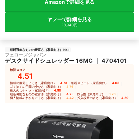
Amazonで詳細を見る
ヤフーで詳細を見る
18,940円
細断可能なものの豊富さ（家庭向け） No.1
フェローズジャパン
デスクサイドシュレッダー 16MC
｜
4704101
検証スコア
4.51
情報の復元しにくさ（家庭向け）
4.73
｜
細断スピード（家庭向け）
4.63
｜
ゴミ捨ての手間の少なさ（家庭向け）
3.76
｜
投入のしやすさ（家庭向け）
4.58
｜
細断可能なものの豊富さ（家庭向け）
4.75
｜
静音性（家庭向け）
3.76
｜
個人情報のわかりにくさ（家庭向け）
4.42
｜
投入枚数の多さ（家庭向け）
4.50