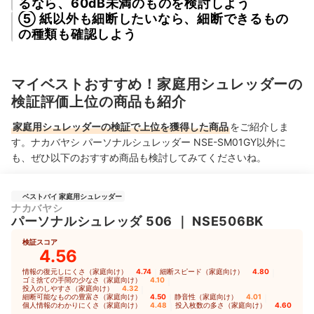
るなら、60dB未満のものを検討しよう
⑤ 紙以外も細断したいなら、細断できるもの
の種類も確認しよう
マイベストおすすめ！家庭用シュレッダーの
検証評価上位の商品も紹介
家庭用シュレッダーの検証で上位を獲得した商品
をご紹介しま
す。ナカバヤシ パーソナルシュレッダー NSE-SM01GY以外に
も、ぜひ以下のおすすめ商品も検討してみてくださいね。
ベストバイ 家庭用シュレッダー
ナカバヤシ
パーソナルシュレッダ 506
｜
NSE506BK
検証スコア
4.56
情報の復元しにくさ（家庭向け）
4.74
｜
細断スピード（家庭向け）
4.80
｜
ゴミ捨ての手間の少なさ（家庭向け）
4.10
｜
投入のしやすさ（家庭向け）
4.32
｜
細断可能なものの豊富さ（家庭向け）
4.50
｜
静音性（家庭向け）
4.01
｜
個人情報のわかりにくさ（家庭向け）
4.48
｜
投入枚数の多さ（家庭向け）
4.60