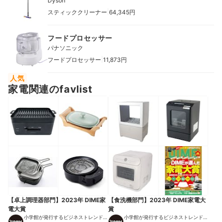
Dyson
|
スティッククリーナー
64,345円
フードプロセッサー
パナソニック
|
フードプロセッサー
11,873円
人気
家電関連のfavlist
【卓上調理器部門】2023年 DIME家
【食洗機部門】2023年 DIME家電大
電大賞
賞
小学館が発行するビジネストレンドマ
小学館が発行するビジネストレンドマ