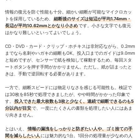
情報の復元を防ぐ性能も十分。細かい細断が可能なマイクロカッ
トを採用しているため、
細断後のサイズは短辺が平均1.74mm・
長辺が平均10.62mmとかなり小さめ
です。小さな文字でも
復元
はかなり難しいといってよいでしょう。
CD・DVD・カード・クリップ・ホチキス
は非対応ながら、0.2mm
までなら
名刺やハガキの細断もOK。
投入口までのガイドは9.0mm
と短めですが、センサーで紙を検知して稼動するため、毎回スタ
ートボタンを押す手間がかかりません。ただし、紙が詰まったと
きは、手動で逆回転する必要があります。
一方で、細断スピードには物足りなさを感じる可能性も。検証で
は30枚を85秒で処理できましたが、やや時間がかかった印象で
す。
投入できた最大枚数も3枚と少なく、連続で細断できるのも5
分以内が目安
で、一度にたくさんの書類を処理したい人にはあま
り向きません
。
とはいえ、
情報の漏洩をしっかりと防ぎたい人や、ゴミ捨ての手
間を減らしたい人
には魅力的な1台。1回分の処理量が少なめの人