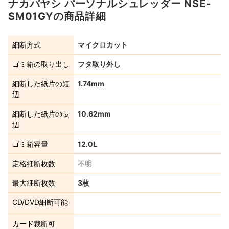
ナカバヤシ パーソナルシュレッダー NSE-
SM01GYの商品詳細
細断方式
マイクロカット
ゴミ箱の取り出し
フタ取り外し
細断した紙片の短
1.74mm
辺
細断した紙片の長
10.62mm
辺
ゴミ箱容量
12.0L
定格細断枚数
不明
最大細断枚数
3枚
CD/DVD細断可能
カード裁断可