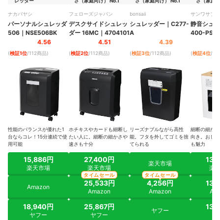
レッダー
さ（家庭向け） No.1
さ（家庭向け） No.1
さ（家庭向け
ナカバヤシ
フェローズジャパン
bonsaii
サンワサプラ
パーソナルシュレッダ
デスクサイドシュレッ
シュレッダー
｜
C277-
静音シュレ
506
｜
NSE506BK
ダー 16MC
｜
4704101
A
400-PSD
4.56
4.51
4.39
(
検証1位
/112商品
)
(
検証2位
/112商品
)
(
検証3位
/112商品
)
(
検証4位
/1
性能のバランスが優れた1
ホチキスやカードも細断し
リーズナブルながら高性
細断の細かさ
台ならコレ！15分連続で使
たい人に。細断の細かさや
能。フタを外してゴミを捨
向き。おしゃ
用可能
速さも十分
てられる
も魅力
15,886円
27,400円
13,
楽天市場
楽天市場
楽天市場
楽
タイムセール
タイムセール
25,533円
4,256円
13,
Amazon
Amazon
Amazon
Am
18,940円
25,867円
13,
ヤフー
ヤフー
ヤフー
ヤ