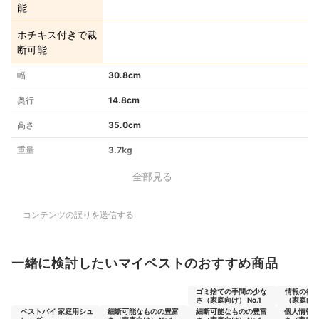
能
ホチキス付きで裁
断可能
幅
30.8cm
奥行
14.8cm
高さ
35.0cm
重量
3.7kg
全部見る
コンテンツの誤りを送信する
一緒に検討したいマイベストのおすすめ商品
ゴミ捨ての手間の少な
情報の復
さ（家庭向け） No.1
（家庭向け）
ベストバイ 家庭用シュ
細断可能なものの豊富
細断可能なものの豊富
個人情報