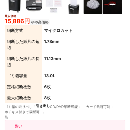
最安価格
2+
15,886円
やや高価格
細断方式
マイクロカット
細断した紙片の短
1.78mm
辺
細断した紙片の長
11.13mm
辺
ゴミ箱容量
13.0L
定格細断枚数
6枚
最大細断枚数
8枚
引き出し
ゴミ箱の取り出し
CD/DVD細断可能
カード裁断可能
ホチキス付きで裁断可
能
良い