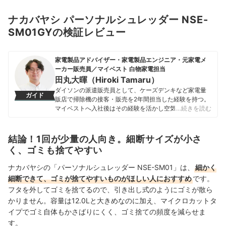
ナカバヤシ パーソナルシュレッダー NSE-
SM01GYの検証レビュー
家電製品アドバイザー・家電製品エンジニア・元家電メ
ーカー販売員／マイベスト 白物家電担当
田丸大暉（Hiroki Tamaru）
ダイソンの派遣販売員として、ケーズデンキなど家電量
ガイド
販店で掃除機の接客・販売を2年間担当した経験を持つ。
マイベストへ入社後はその経験を活かし空気清浄機・除
…続きを読む
湿機・オイルヒーター・スティッククリーナーなど季節
家電・空調家電や掃除機をはじめ白物家電全般を専門に
ガイドを担当し、日立やシャープ、パナソニックなどの
結論！1回が少量の人向き。細断サイズが小さ
総合家電メーカーから、ダイニチ工業・Sharkなどの専門
く、ゴミも捨てやすい
メーカーまで、150以上の家電製品を比較検証してきた。
毎日使う家電製品だからこそ、本当によい商品を誰もが
ナカバヤシの「パーソナルシュレッダー NSE-SM01」は、
細かく
簡単に選べるように、性能はもちろん省エネ性能やお手
細断できて、ゴミが捨てやすいものがほしい人におすすめ
です。
入れのしやすさまでひとつひとつ丁寧に確認しながらコ
フタを外してゴミを捨てるので、引き出し式のようにゴミが散ら
ンテンツ制作を行う。
田丸大暉（Hiroki Tamaru）のプロフィール
かりません。容量は12.0Lと大きめなのに加え、マイクロカットタ
イプでゴミ自体もかさばりにくく、ゴミ捨ての頻度を減らせま
す。