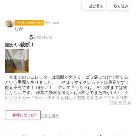
並び替え
絞り込み
ベテランサポーター
男性 | 50代
なか
5
2025/11/13
細かい裁断！
今までのシュレッダーは裁断が大きく、ゴミ袋に分けて捨てる
という手間がありました。 やはりマイクロカットは最高です！
復元不可です！ 細かい！ 強いて言うならば、A4 3枚までは物
足りないです。 作業の効率を考えれば5枚はできた方がいい。 ク
レジットカードやホッチキスも難なく裁断できるタイプを次は欲
詳細を見る
しいですね。
参考になった
5
問題を報告