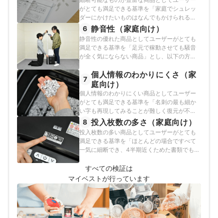
がとても満足できる基準を「家庭でシュレッ
ダーにかけたいものはなんでもかけられる商
品」とし、以下の方法で各商品の検証を行い
静音性（家庭向け）
6
ました。
静音性の優れた商品としてユーザーがとても
満足できる基準を「足元で稼動させても騒音
が全く気にならない商品」とし、以下の方法
で各商品の検証を行いました。
個人情報のわかりにくさ（家
7
庭向け）
個人情報のわかりにくい商品としてユーザー
がとても満足できる基準を「名刺の最も細か
い字も再現してみることが難しく復元が不可
能な商品」とし、以下の方法で各商品の検証
投入枚数の多さ（家庭向け）
8
を行いました。
投入枚数の多い商品としてユーザーがとても
満足できる基準を「ほとんどの場合ですべて
一気に細断でき、4半期近くためた書類でも一
気に細断できる商品」とし、以下の方法で各
商品の検証を行いました。
すべての検証は
マイベストが行っています