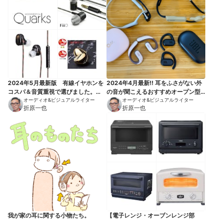
2024年5月最新版 有線イヤホンを
2024年4月最新!! 耳をふさがない外
コスパ＆音質重視で選びました。
の音が聞こえるおすすめオープン型
5000円以下の安い機種も選出。全機
オーディオ&ビジュアルライター
ワイヤレスイヤホン。ながら聞きイ
オーディオ&ビジュアルライター
折原一也
折原一也
種テスト済みです！
ヤホンから音質と装着感、コスパに
優れたおすすめをセレクト！ 骨伝
導や完全ワイヤレスタイプも選出。
全機種テスト済みです！
我が家の耳に関する小物たち。
【電子レンジ・オーブンレンジ部