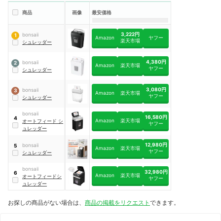
商品
画像
最安価格
3,222円
bonsaii
1
Amazon
ヤフー
楽天市場
シュレッダー
4,380円
bonsaii
2
Amazon
楽天市場
ヤフー
シュレッダー
3,080円
bonsaii
3
Amazon
楽天市場
ヤフー
シュレッダー
bonsaii
16,580円
4
Amazon
楽天市場
オートフィード シ
ヤフー
ュレッダー
12,980円
bonsaii
5
Amazon
楽天市場
ヤフー
シュレッダー
bonsaii
32,980円
6
Amazon
楽天市場
オートフィードシ
ヤフー
ュレッダー
お探しの商品がない場合は、
商品の掲載をリクエスト
できます。