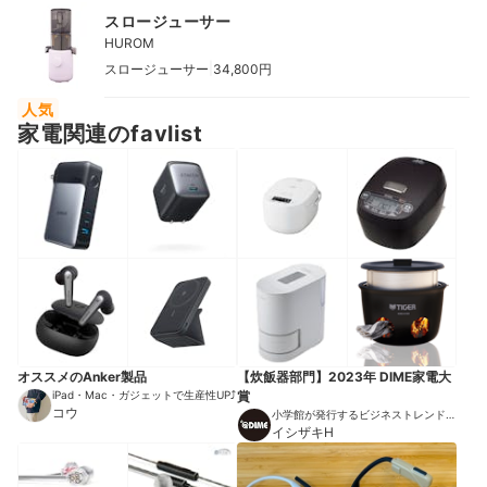
スロージューサー
HUROM
|
スロージューサー
34,800円
人気
家電関連のfavlist
オススメのAnker製品
【炊飯器部門】2023年 DIME家電大
iPad・Mac・ガジェットで生産性UP⤴︎
賞
コウ
小学館が発行するビジネストレンドマ
ガジン
イシザキH