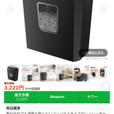
この商品を見る
出典：
item.rakuten.co.jp
最安価格
3,222円
やや低価格
楽天市場
Amazon
ヤフー
3,222円
商品概要
家や会社でも場所を取らないコンパクトサイズのシュレッダー