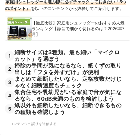
家庭用シュレッダーを選ぶ際に必ずチェックしておきたい「5つ
bonsaiiのシュレッダーの売れ筋ランキングもチェック！
のポイント」
を以下のコンテンツから抜粋してご紹介します。
【徹底比較】家庭用シュレッダーのおすすめ人気
ランキング【静音で細かく切れるのは？2026年7
月】
細断サイズは3種類。最も細い「マイクロ
1
カット」を選ぼう
掃除の手間が気になるなら、紙くずの取り
2
出しは「フタを外すだけ」が便利
まとめて細断したいなら、定格枚数だけじ
3
ゃなく細断速度もチェック
集合住宅や乳幼児がいる家庭で音が気にな
4
るなら、60dB未満のものを検討しよう
紙以外も細断したいなら、細断できるもの
5
の種類も確認しよう
コンテンツの誤りを送信する