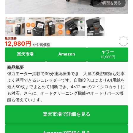
この商品を見る
出典：
store.shopping.yahoo.co.jp
最安価格
12,980円
やや高価格
ヤフー
楽天市場
Amazon
12,980円
商品概要
強力モーター搭載で30分連続稼働でき、大量の機密書類も効率
よく処理できるシュレッダーです。自動投入口によりA4用紙を
最大80枚までまとめて細断でき、4×12mmのマイクロカットに
も対応。さらに、オートクリーニング機能やオートリバース機
能も備えています。
楽天市場で詳細を見る