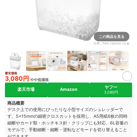
この商品を見る
出典：
item.rakuten.co.jp
最安価格
3,080円
やや低価格
ヤフー
楽天市場
Amazon
3,080円
商品概要
デスク上での使用にぴったりな小型サイズのシュレッダーで
す。5×15mmの細密クロスカットを採用し、A5用紙6枚の同時
細断やカード類・ホッチキス針・クリップにも対応。6L容量の
モデルで、手動細断・細断・逆転などモードを切り替えること
ができます。