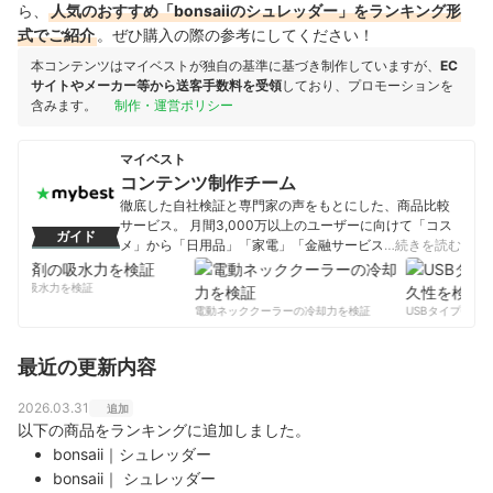
ら、
人気のおすすめ「bonsaiiのシュレッダー」をランキング形
式でご紹介
。ぜひ購入の際の参考にしてください！
本コンテンツはマイベストが独自の基準に基づき制作していますが、
EC
サイトやメーカー等から送客手数料を受領
しており、プロモーションを
含みます。
制作・運営ポリシー
マイベスト
コンテンツ制作チーム
徹底した自社検証と専門家の声をもとにした、商品比較
サービス。 月間3,000万以上のユーザーに向けて「コス
ガイド
メ」から「日用品」「家電」「金融サービス」まで、ベ
…続きを読む
ストな商品を選んでもらうために、毎日コンテンツを制
作中。
剤の吸水力を検証
コンテンツ制作チームのプロフィール
電動ネッククーラーの冷却力を検証
USBタイプCケー
最近の更新内容
2026.03.31
追加
以下の商品をランキングに追加しました。
bonsaii｜シュレッダー
bonsaii｜ シュレッダー