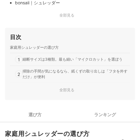
bonsaii｜シュレッダー
bonsaii｜オートフィード シュレッダー
全部見る
bonsaii｜シュレッダー
bonsaii｜オートフィードシュレッダー
目次
家庭用シュレッダーの選び方
1
細断サイズは3種類。最も細い「マイクロカット」を選ぼう
掃除の手間が気になるなら、紙くずの取り出しは「フタを外す
2
だけ」が便利
まとめて細断したいなら、定格枚数だけじゃなく細断速度もチ
全部見る
3
ェック
集合住宅や乳幼児がいる家庭で音が気になるなら、60dB未満の
4
ものを検討しよう
選び方
ランキング
5
紙以外も細断したいなら、細断できるものの種類も確認しよう
家庭用シュレッダーの選び方
bonsaiiのシュレッダー全6商品おすすめ人気ランキング