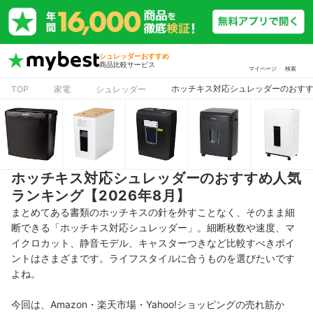
シュレッダーおすすめ
商品比較サービス
マイページ
検索
ホッチキス対応シュレッダーのおすす
TOP
家電
シュレッダー
ホッチキス対応シュレッダーのおすすめ人気
ランキング【2026年8月】
まとめてある書類のホッチキスの針を外すことなく、そのまま細
断できる「ホッチキス対応シュレッダー」。細断枚数や速度、マ
イクロカット、静音モデル、キャスターつきなど比較すべきポイ
ントはさまざまです。ライフスタイルに合うものを選びたいです
よね。
今回は、Amazon・楽天市場・Yahoo!ショッピングの売れ筋か