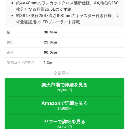
約4×40mmのワンカットクロス細断仕様、A4用紙約260
枚分となる容量26.5Lのくず箱
幅384×奥行256×高さ600mmのキャスター付き仕様、く
ず量確認用のLEDブルーライト搭載
幅
38.4cm
奥行
25.6cm
高さ
60.0cm
電源コードの長さ
1.2m
全部見る
楽天市場で詳細を見る
26,800円
Amazonで詳細を見る
27,980円
ヤフーで詳細を見る
24,949円