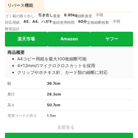
リバース機能
引き出し
8.95kg
不明
ゴミ箱の取り出し
重量
細断速度
A5、A4、ハガキ
60分
不明
対応用紙
連続使用時間
定格細断枚数
静音設計
楽天市場
Amazon
ヤフー
商品概要
A4コピー用紙を最大100枚細断可能
4×12mmのマイクロクロスカットを採用
クリップやホチキス針、カード類の細断に対応
幅
36.7cm
奥行
26.3cm
高さ
50.7cm
電源コードの長さ
1.5m
全部見る