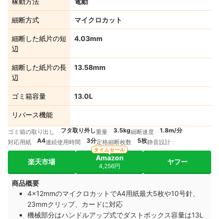
稼動方法
電動
細断方式
マイクロカット
細断した紙片の短
4.03mm
辺
細断した紙片の長
13.58mm
辺
ゴミ箱容量
13.0L
リバース機能
フタ取り外し
3.5kg
1.8m/分
ゴミ箱の取り出し
重量
細断速度
A4
3分
5枚
対応用紙
連続使用時間
定格細断枚数
静音設計
タイムセール
Amazon
楽天市場
ヤフー
4,256円
商品概要
4x12mmのマイクロカットでA4用紙最大5枚や10号針、
23mmクリップ、カードに対応
機械部分はハンドルアップ式でダストボックス容量は13L