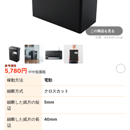
この商品を見る
出典：
amazon.co.jp
参考価格
5,780円
やや低価格
稼動方法
電動
細断方式
クロスカット
細断した紙片の短
5mm
辺
細断した紙片の長
40mm
辺