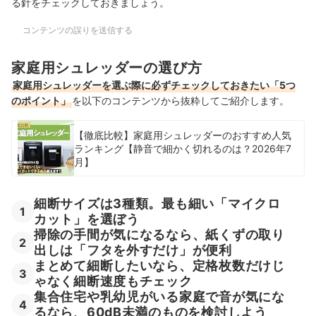
る針をチェックしておきましょう。
コンテンツの誤りを送信する
家庭用シュレッダーの選び方
家庭用シュレッダーを選ぶ際に必ずチェックしておきたい「5つ
のポイント」
を以下のコンテンツから抜粋してご紹介します。
【徹底比較】家庭用シュレッダーのおすすめ人気
ランキング【静音で細かく切れるのは？2026年7
月】
細断サイズは3種類。最も細い「マイクロ
1
カット」を選ぼう
掃除の手間が気になるなら、紙くずの取り
2
出しは「フタを外すだけ」が便利
まとめて細断したいなら、定格枚数だけじ
3
ゃなく細断速度もチェック
集合住宅や乳幼児がいる家庭で音が気にな
4
るなら、60dB未満のものを検討しよう