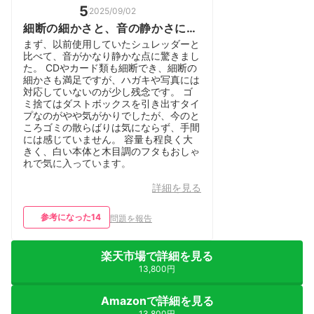
5
2025/09/02
細断の細かさと、音の静かさに驚
き！！
まず、以前使用していたシュレッダーと
比べて、音がかなり静かな点に驚きまし
た。 CDやカード類も細断でき、細断の
細かさも満足ですが、ハガキや写真には
対応していないのが少し残念です。 ゴ
ミ捨てはダストボックスを引き出すタイ
プなのがやや気がかりでしたが、今のと
ころゴミの散らばりは気にならず、手間
には感じていません。 容量も程良く大
きく、白い本体と木目調のフタもおしゃ
れで気に入っています。
詳細を見る
参考になった
14
問題を報告
楽天市場で詳細を見る
13,800円
Amazonで詳細を見る
13,800円