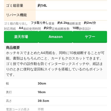
ゴミ箱容量
約14L
リバース機能
フタ取り外し
約4.2kg
約2m/分
ゴミ箱の取り出し
重量
細断速度
A4
約2分
10枚
対応用紙
連続使用時間
定格細断枚数
静音設計
楽天市場
Amazon
ヤフー
商品概要
ホッチキスでまとめたA4用紙を、同時に10枚細断することが可
能。書類はもちろんのこと、カードもクロスカットできます。
ゴミ捨て中の誤作動を防ぐインターロックスイッチや、紙詰ま
りのときに便利な逆回転スイッチを搭載しているのもポイント
です。
幅
30cm
奥行
16cm
高さ
39.5cm
電源コードの長さ
不明