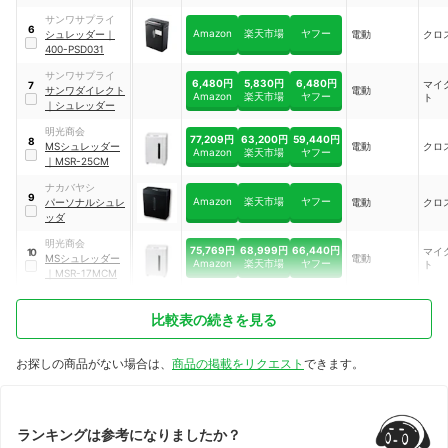
サンワサプライ
6
Amazon
楽天市場
ヤフー
シュレッダー
｜
電動
クロ
400-PSD031
サンワサプライ
6,480円
5,830円
6,480円
マイ
7
サンワダイレクト
電動
Amazon
楽天市場
ヤフー
ト
｜
シュレッダー
明光商会
77,209円
63,200円
59,440円
8
MSシュレッダー
電動
クロ
Amazon
楽天市場
ヤフー
｜
MSR-25CM
ナカバヤシ
9
Amazon
楽天市場
ヤフー
パーソナルシュレ
電動
クロ
ッダ
明光商会
75,769円
68,999円
66,440円
マイ
10
MSシュレッダー
電動
Amazon
楽天市場
ヤフー
ト
｜
MSR-17MCM
比較表の続きを見る
お探しの商品がない場合は、
商品の掲載をリクエスト
できます。
ランキングは参考になりましたか？