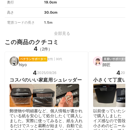
奥行
19.0cm
高さ
30.0cm
電源コードの長さ
1.5m
全部見る
この商品のクチコミ
4
（2件）
ベテランサポーター
女性 | 30代
見習いサポーター
女
hiyo
師匠
4
4
2025/09/26
2026
コスパのいい家庭用シュレッダー
小さくて丁度い
郵便物や明細書など、個人情報が書かれ
以前使っていたシュ
ている紙を安心して処分したくて購入し
で購入しました 大
ました。実際に使ってみると、紙を入れ
イズ感なので普段使
るだけでスッと裁断が始まり、自動で止
小さめのビニール袋