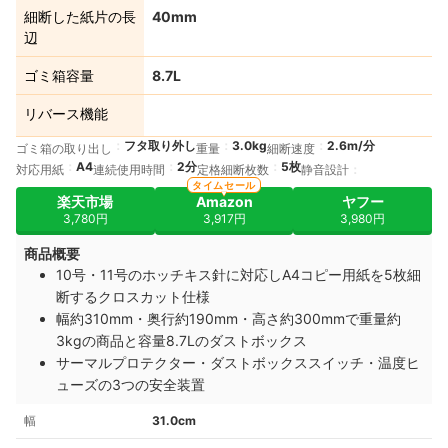
細断した紙片の長
40mm
辺
ゴミ箱容量
8.7L
リバース機能
フタ取り外し
3.0kg
2.6m/分
ゴミ箱の取り出し
重量
細断速度
A4
2分
5枚
対応用紙
連続使用時間
定格細断枚数
静音設計
タイムセール
楽天市場
Amazon
ヤフー
3,780円
3,917円
3,980円
商品概要
10号・11号のホッチキス針に対応しA4コピー用紙を5枚細
断するクロスカット仕様
幅約310mm・奥行約190mm・高さ約300mmで重量約
3kgの商品と容量8.7Lのダストボックス
サーマルプロテクター・ダストボックススイッチ・温度ヒ
ューズの3つの安全装置
幅
31.0cm