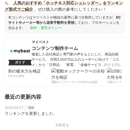
ら、
人気のおすすめ「ホッチキス対応シュレッダー」をランキン
グ形式でご紹介
。ぜひ購入の際の参考にしてください！
本コンテンツはマイベストが独自の基準に基づき制作していますが、
EC
サイトやメーカー等から送客手数料を受領
しており、プロモーションを
含みます。
制作・運営ポリシー
マイベスト
コンテンツ制作チーム
徹底した自社検証と専門家の声をもとにした、商品比較
サービス。 月間3,000万以上のユーザーに向けて「コス
ガイド
メ」から「日用品」「家電」「金融サービス」まで、ベ
…続きを読む
ストな商品を選んでもらうために、毎日コンテンツを制
作中。
剤の吸水力を検証
コンテンツ制作チームのプロフィール
電動ネッククーラーの冷却力を検証
USBタイプCケー
最近の更新内容
2026.08.07
更新
ランキングを更新しました。
全部見る