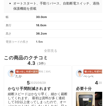
オートスタート、手動リバース、自動断電スイッチ、過熱
保護機能を搭載
幅
30.0cm
奥行
18.0cm
高さ
36.2cm
電源コードの長さ
1.5m
全部見る
この商品のクチコミ
4.3
（3件）
駆け出しサポーター
男性 | 30代
駆け出しサポーター
たか
ぺっぺ
5
4
2025/06/29
2026
かなり手間削減されます
必要十分
細断スピードはかなり早く、細かく裁断
してくれます。 最初は資料が多く連続
して3分以上使ってしまったので、オー
バーヒートはしてしまいましたが、日々