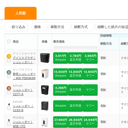
人気順
絞り込み
価格
稼動方法
細断方式
細断した紙片の短
詳細情報
商品
画像
最安価格
細断
稼動方法
アイリスオーヤマ
3,917円
3,780円
3,980円
1
アイリスプラザ
｜
電動
クロ
Amazon
楽天市場
ヤフー
シュレッダー
｜
P5GCX2
サンワサプライ
13,800円
13,800円
13,800円
マイ
2
静音シュレッダー
電動
Amazon
楽天市場
ヤフー
ト
｜
400-PSD063W
bonsaii
4,256円
マイ
3
楽天市場
ヤフー
シュレッダー
｜
電動
Amazon
ト
C277-A
bonsaii
マイ
4
Amazon
楽天市場
ヤフー
シュレッダー
｜
電動
ト
C233-B
明光商会
27,980円
26,800円
24,949円
5
シュレッダー
｜
電動
クロ
Amazon
楽天市場
ヤフー
MSE-17C