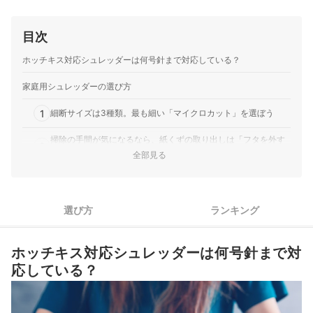
目次
ホッチキス対応シュレッダーは何号針まで対応している？
家庭用シュレッダーの選び方
1
細断サイズは3種類。最も細い「マイクロカット」を選ぼう
掃除の手間が気になるなら、紙くずの取り出しは「フタを外す
2
だけ」が便利
全部見る
まとめて細断したいなら、定格枚数だけじゃなく細断速度もチ
3
ェック
選び方
ランキング
集合住宅や乳幼児がいる家庭で音が気になるなら、60dB未満の
4
ものを検討しよう
ホッチキス対応シュレッダーは何号針まで対
5
紙以外も細断したいなら、細断できるものの種類も確認しよう
応している？
ホッチキス対応シュレッダー全40商品おすすめ人気ランキング
細断音が気になる人は、手動シュレッダーもおすすめ