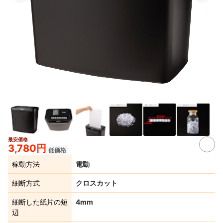
最安価格
3,780円
低価格
稼動方法
電動
細断方式
クロスカット
細断した紙片の短
4mm
辺