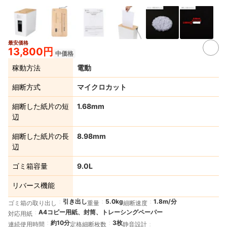
最安価格
2+
13,800円
中価格
稼動方法
電動
細断方式
マイクロカット
細断した紙片の短
1.68mm
辺
細断した紙片の長
8.98mm
辺
ゴミ箱容量
9.0L
リバース機能
引き出し
5.0kg
1.8m/分
ゴミ箱の取り出し
重量
細断速度
A4コピー用紙、封筒、トレーシングペーパー
対応用紙
約10分
3枚
連続使用時間
定格細断枚数
静音設計