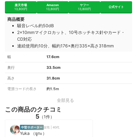
楽天市場
Amazon
ヤフー
公式サイト
13,800円
13,800円
13,800円
商品概要
騒音レベル約50dB
2×10mmマイクロカット、10号ホッチキス針やカード・
CD対応
連続使用約10分、幅約176×奥行335×高さ318mm
幅
17.6cm
奥行
33.5cm
高さ
31.8cm
電源コードの長さ
約1.5m
全部見る
この商品のクチコミ
5
（1件）
中堅サポーター
女性 | 40代
Yuka （ยูกะ）