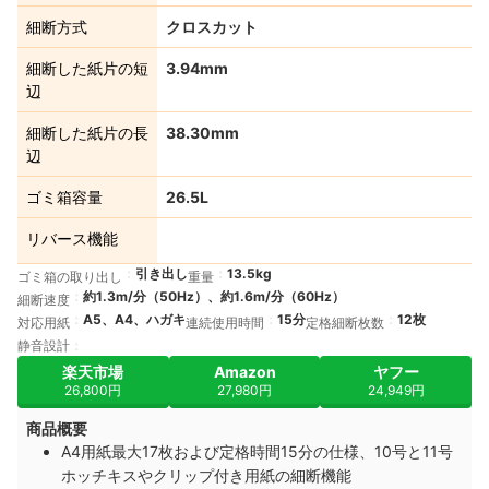
細断方式
クロスカット
細断した紙片の短
3.94mm
辺
細断した紙片の長
38.30mm
辺
ゴミ箱容量
26.5L
リバース機能
引き出し
13.5kg
ゴミ箱の取り出し
重量
約1.3m/分（50Hz）、約1.6m/分（60Hz）
細断速度
A5、A4、ハガキ
15分
12枚
対応用紙
連続使用時間
定格細断枚数
静音設計
楽天市場
Amazon
ヤフー
26,800円
27,980円
24,949円
商品概要
A4用紙最大17枚および定格時間15分の仕様、10号と11号
ホッチキスやクリップ付き用紙の細断機能