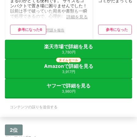
まるのがとても便利です。 サイズもコ
ゴミがたまっても捨
ンパクトで置き場に困りませんでした！
以前は手で破っていた宛名や書類も一瞬
で処理できるので、心理的にもかなりス
詳細を見る
ッキリします。 裁断した紙のゴミは1ヶ
月に1回交換するかしないかくらいなの
参考になった
6
参考になった
問題を報告
問
で、家庭用としては充分な容量だと思い
ます。 音はそれなりに大きめですが、
日中に使う分には全く問題なし。むしろ
楽天市場で詳細を見る
この価格帯でこの性能なら十分すぎると
思います。数分以上連続で使うと熱を持
3,780円
つので、かなり大量の書類を連続裁断す
タイムセール
るのはやめておいたほうがよさそうで
Amazonで詳細を見る
す。 自動モードにしておけば、電源の
3,917円
オンオフをせずに紙を入れた時だけ動い
てくれるので便利です。
ヤフーで詳細を見る
3,980円
コンテンツの誤りを送信する
2位