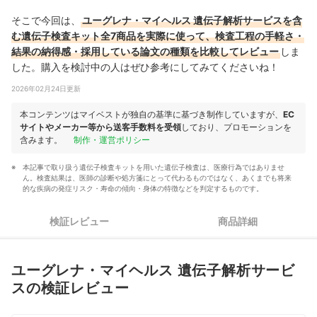
そこで今回は、
ユーグレナ・マイヘルス 遺伝子解析サービスを含
む遺伝子検査キット全7商品を実際に使って、検査工程の手軽さ・
結果の納得感・採用している論文の種類を比較してレビュー
しま
した。購入を検討中の人はぜひ参考にしてみてくださいね！
2026年02月24日更新
本コンテンツはマイベストが独自の基準に基づき制作していますが、
EC
サイトやメーカー等から送客手数料を受領
しており、プロモーションを
含みます。
制作・運営ポリシー
本記事で取り扱う遺伝子検査キットを用いた遺伝子検査は、医療行為ではありませ
ん。検査結果は、医師の診断や処方箋にとって代わるものではなく、あくまでも将来
的な疾病の発症リスク・寿命の傾向・身体の特徴などを判定するものです。
検証レビュー
商品詳細
ユーグレナ・マイヘルス 遺伝子解析サービ
スの検証レビュー