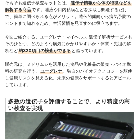
そもそも遺伝子検査キットとは、
遺伝子情報から体の特徴などを
解析する商品
です。唾液や口内粘膜などを採取し郵送するだけ
で、簡単に調べられる点がメリット。遺伝的傾向から病気予防の
ヒントまで知れるため、生活習慣を見直すのに役立ちます。
今回ご紹介する、ユーグレナ・マイヘルス 遺伝子解析サービスも
そのひとつ。どのような病気にかかりやすいか・体質・先祖の解
析など
約320項目の検査ができる
と謳っています。
販売元は、ミドリムシを活用した食品や化粧品の販売・バイオ燃
料の研究を行う、
ユーグレナ
。独自のバイオテクノロジーを駆使
し健康リスクを見える化、未来の健康をサポートするとアピール
しています。
多数の遺伝子を評価することで、より精度の高
い検査を実現