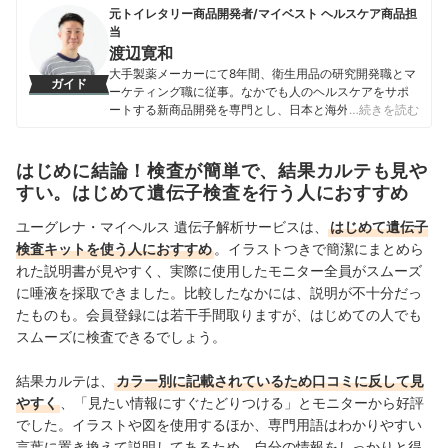
元トイレタリー商品開発者/マイベスト ヘルスケア商品担
当
渡辺寛和
大手製薬メーカーにて8年間、衛生用品の研究開発職とマ
ガイド
ーケティング職に従事。なかでも人のヘルスケアをサポ
ートする新商品開発を専門とし、日本と海外を合わせて
…続きを読む
10製品以上の新製品発売に携わる。 マイベスト入社後は
これまでの開発経験や商品知識を活かし、ヘルスケア商
品全般の比較検証を担当。「ユーザーが知りたいことを
はじめに結論！検査が簡単で、結果カルテも見や
適切な検証に基づきわかりやすく提供する」をモットー
すい。はじめて遺伝子検査を行う人におすすめ
に、日々の業務に取り組んでいる。
渡辺寛和のプロフィール
ユーグレナ・マイヘルス 遺伝子解析サービスは、
はじめて遺伝子
検査キットを使う人におすすめ
。イラストつきで簡潔にまとめら
れた説明書が見やすく、実際に使用したモニター全員がスムーズ
に唾液を採取できました。比較したなかには、説明が不十分だっ
たものも。会員登録には若干手間取りますが、はじめての人でも
スムーズに検査できるでしょう。
結果カルテは、
カラー別に記載されているため口コミに反して見
やすく
、「見たい情報にすぐたどりつける」と
モニターから
好評
でした。イラストや図を使用するほか、専門用語はわかりやすい
言葉に置き換えて説明してあるため、自分の情報をしっかりと得