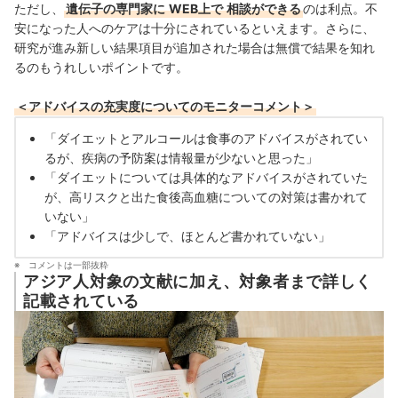
ただし、
遺伝子の専門家に
WEB上で
相談ができる
のは利点。不
安になった人へのケアは十分にされているといえます。さらに、
研究が進み新しい結果項目が追加された場合は無償で結果を知れ
るのもうれしいポイントです。
＜アドバイスの充実度についてのモニターコメント＞
「ダイエットとアルコールは食事のアドバイスがされてい
るが、疾病の予防案は情報量が少ないと思った」
「ダイエットについては具体的なアドバイスがされていた
が、高リスクと出た食後高血糖についての対策は書かれて
いない」
「アドバイスは少しで、ほとんど書かれていない」
コメントは一部抜粋
アジア人対象の文献に加え、対象者まで詳しく
記載されている