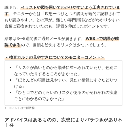
説明も、
イラストや図を用いてわかりやすいよう工夫されていま
す
。モニターからは「疾患一つひとつの説明が端的に記載されて
おり読みやすい」との声が。難しい専門用語などがわかりやすい
言葉に変換されていたのも、評価を伸ばしたポイントです。
結果は3〜5週間後に通知メールが届きます。
WEB上で結果が確
認できる
ので、書類を紛失するリスクは少ないでしょう。
＜検査カルテの見やすさについてのモニターコメント＞
「リスクが高いものから順番に並べられていたり、色別に
なっていたりするところがよかった」
「ほとんどの項目は見やすい。見たい情報にすぐたどりつ
ける」
「ひと目でどのくらいのリスクがあるのかそれぞれの疾患
ごとにわかるのでよかった」
コメントは一部抜粋
アドバイスはあるものの、疾患によりバラつきがあり不
十分