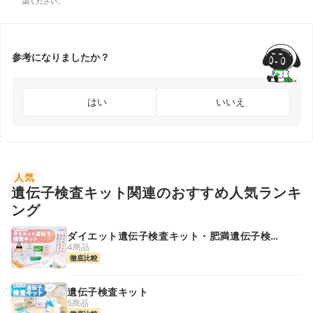
認ください。
参考になりましたか？
はい
いいえ
人気
遺伝子検査キット関連のおすすめ人気ランキ
ング
ダイエット遺伝子検査キット・肥満遺伝子検査
キット
4商品
徹底比較
遺伝子検査キット
5商品