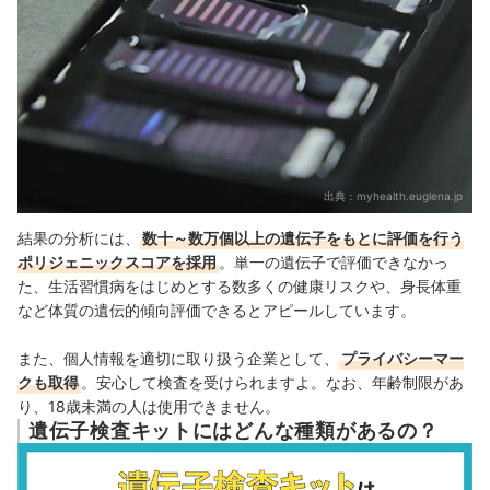
出典：
myhealth.euglena.jp
結果の分析には、
数十～数万個以上
の遺伝子をもとに評価を行う
ポリジェニックスコアを採用
。単一の遺伝子で評価できなかっ
た、生活習慣病をはじめとする数多くの
健康リスク
や、身長体重
など
体質の遺伝的傾向
評価できるとアピールしています。
また、個人情報を適切に取り扱う企業として、
プライバシーマー
クも取得
。安心して検査を受けられますよ。なお、年齢制限があ
り、18歳未満の人は使用できません。
遺伝子検査キットにはどんな種類があるの？