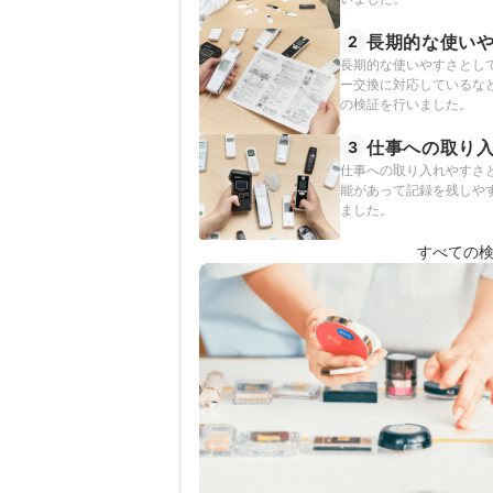
長期的な使い
2
長期的な使いやすさとし
ー交換に対応しているな
の検証を行いました。
仕事への取り
3
仕事への取り入れやすさ
能があって記録を残しや
ました。
すべての