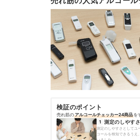
売れ筋の人気アルコール
検証のポイント
売れ筋の
アルコールチェッカー24商品
を
測定のしやす
1
測定のしやすさとしてユ
コールを検知できるうえ
いました。