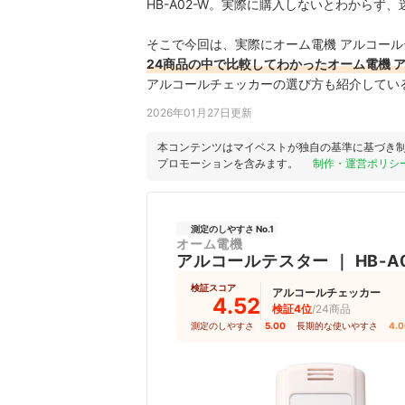
HB-A02-W。実際に購入しないとわからず
そこで今回は、実際にオーム電機 アルコールテ
24商品の中で比較してわかったオーム電機 ア
アルコールチェッカーの選び方も紹介してい
2026年01月27日更新
本コンテンツはマイベストが独自の基準に基づき
プロモーションを含みます。
制作・運営ポリシ
測定のしやすさ No.1
オーム電機
アルコールテスター
｜
HB-A
検証スコア
アルコールチェッカー
4.52
検証4位
/24商品
測定のしやすさ
5.00
｜
長期的な使いやすさ
4.0