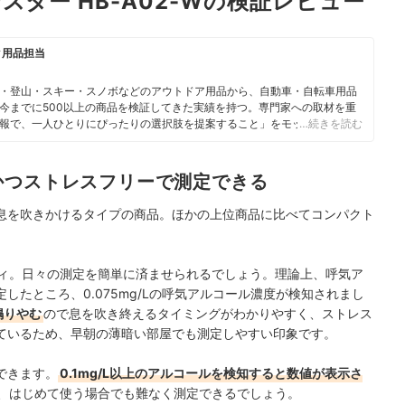
スター HB-A02-Wの検証レビュー
ク用品担当
・登山・スキー・スノボなどのアウトドア用品から、自動車・自転車用品
今までに500以上の商品を検証してきた実績を持つ。専門家への取材を重
報で、一人ひとりにぴったりの選択肢を提案すること」をモットーに、コ
…続きを読む
かつストレスフリーで測定できる
息を吹きかけるタイプの商品。ほかの上位商品に比べてコンパクト
ディ。日々の測定を簡単に済ませられるでしょう。理論上、呼気ア
測定したところ、0.075mg/Lの呼気アルコール濃度が検知されまし
鳴りやむ
ので息を吹き終えるタイミングがわかりやすく、ストレス
ているため、早朝の薄暗い部屋でも測定しやすい印象です。
できます。
0.1mg/L以上のアルコールを検知すると数値が表示さ
、はじめて使う場合でも難なく測定できるでしょう。