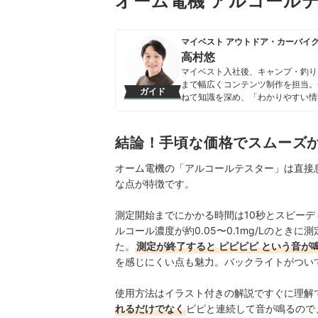
オーム電機 アルコールテ
マイベスト アウトドア・カーバイ
高村悠
マイベスト入社後、キャンプ・釣り
まで幅広くコンテンツ制作を担当。
ガイド
ねて知識を深め、「わかりやすい情
ンテンツ制作を行なっている。
高村悠のプロフィール
結論！手頃な価格でスムーズ
オーム電機の「
アルコールテスター」は直接
な点が特徴です。
測定開始までにかかる時間は10秒とスピー
ルコール濃度が約0.05〜0.1mg/Lのときに
た。
測定が終了すると
ピピピピ
という音が
を感じにくい点も魅力。バックライトがつい
使用方法はイラスト付きの解説ですぐに理解
れるだけでなく
ピピと連続して音が鳴るので