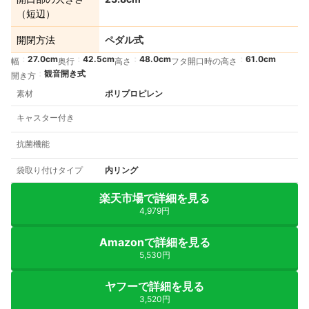
（短辺）
開閉方法
ペダル式
27.0cm
42.5cm
48.0cm
61.0cm
幅
奥行
高さ
フタ開口時の高さ
観音開き式
開き方
素材
ポリプロピレン
キャスター付き
抗菌機能
袋取り付けタイプ
内リング
楽天市場で詳細を見る
4,979円
Amazonで詳細を見る
5,530円
ヤフーで詳細を見る
3,520円