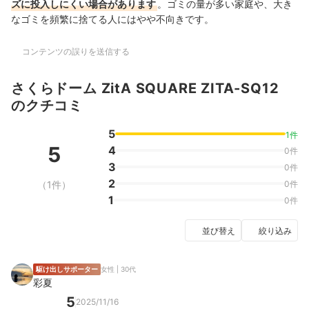
ズに投入しにくい場合があります
。ゴミの量が多い家庭や、大き
なゴミを頻繁に捨てる人にはやや不向きです。
コンテンツの誤りを送信する
さくらドーム ZitA SQUARE ZITA-SQ12
のクチコミ
5
1件
5
4
0件
3
0件
2
（1件）
0件
1
0件
並び替え
絞り込み
駆け出しサポーター
女性 | 30代
彩夏
5
2025/11/16