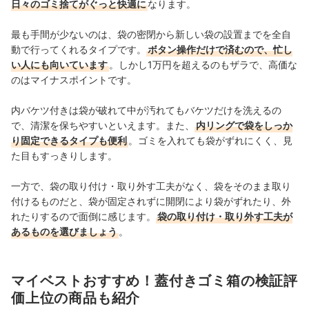
日々のゴミ捨てがぐっと快適に
なります。
最も手間が少ないのは、袋の密閉から新しい袋の設置までを全自
動で行ってくれるタイプです。
ボタン操作だけで済むので、忙し
い人にも向いています
。しかし1万円を超えるのもザラで、高価な
のはマイナスポイントです。
内バケツ付きは袋が破れて中が汚れてもバケツだけを洗えるの
で、清潔を保ちやすいといえます。また、
内リングで袋をしっか
り固定できるタイプも便利
。ゴミを入れても袋がずれにくく、見
た目もすっきりします。
一方で、袋の取り付け・取り外す工夫がなく、袋をそのまま取り
付けるものだと、袋が固定されずに開閉により袋がずれたり、外
れたりするので面倒に感じます。
袋の取り付け・取り外す工夫が
あるものを選びましょう
。
マイベストおすすめ！蓋付きゴミ箱の検証評
価上位の商品も紹介