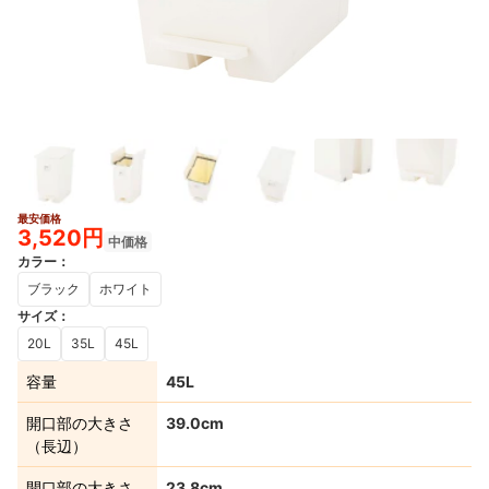
最安価格
2+
3,520円
中価格
カラー
：
ブラック
ホワイト
サイズ
：
20L
35L
45L
容量
45L
開口部の大きさ
39.0cm
（長辺）
開口部の大きさ
23.8cm