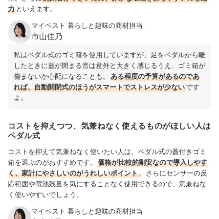
力
といえます。
マイベスト 暮らしと趣味の商材担当
市山佳乃
私はペダル式のゴミ箱を使用していますが、足をペダルから離
したときに蓋が閉まる音は意外と大きく感じるうえ、ゴミ箱が
傷まないか心配になることも。
ある程度の予算があるのであ
れば、自動開閉式のほうがスマートでストレスが少ない
です
よ。
コストを抑えつつ、気兼ねなく使えるものがほしい人は
ペダル式
コストを抑えて気兼ねなく使いたい人は、ペダル式の蓋付きゴミ
箱を選ぶのがおすすめです。
価格が比較的割安なので導入しやす
く、家計にやさしいのがうれしいポイント
。さらにセンサーの反
応範囲や電池残量を気にすることなく使用できるので、気兼ねな
く使いやすいでしょう。
マイベスト 暮らしと趣味の商材担当