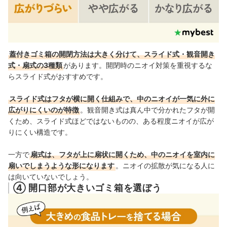
蓋付きゴミ箱の開閉方法は大きく分けて、スライド式・観音開き
式・扇式の3種類
があります。開閉時のニオイ対策を重視するな
らスライド式がおすすめです。
スライド式はフタが横に開く仕組みで、中のニオイが一気に外に
広がりにくいのが特徴
。観音開き式は真ん中で分かれたフタが開
くため、スライド式ほどではないものの、ある程度ニオイが広が
りにくい構造です。
一方で
扇式は、フタが上に扇状に開くため、中のニオイを室内に
扇いでしまうような形になります
。ニオイの拡散が気になる人に
は向いていないでしょう。
④ 開口部が大きいゴミ箱を選ぼう