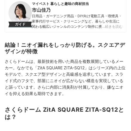
マイベスト 暮らしと趣味の商材担当
市山佳乃
日用品・ガーデニング用品・DIY向け電動工具・喫煙具・
家事代行サービス・クリーニングなど、暮らしや生活に
ガイド
関わる幅広いジャンルのコンテンツ制作に携わる。「一
…続きを読む
人ひとりが選んでよかったと感じる選択肢を提供するこ
と」をモットーに、コンテンツ制作を行なっている。
市山佳乃のプロフィール
結論！ニオイ漏れをしっかり防げる。スクエアデ
ザインが特徴
さくらドームは、最新技術を用いた商品を複数展開しているメー
カー。なかでも「ZitA SQUARE ZITA-SQ12」はシリーズ内の上位
モデルで、スクエア型デザインと高級感を追求しています。スラ
イド式のフタで、部屋にニオイが広がらない構造を実現している
と謳っています。さらに内部に消臭剤が付属しており、嫌なニオ
イを抑える効果も期待できます。
さくらドーム ZitA SQUARE ZITA-SQ12と
は？