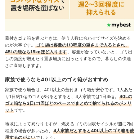
蓋付きゴミ箱を選ぶときは、使う人数に合わせてサイズを決める
のが大事です。
ゴミ袋は容量の1/3程度の重さまで入るとされ、
45Lの袋なら15kgほど入ります
。容量が合っていないと、ゴミ出
しの頻度が増えたり置き場所に困ったりするので、暮らしの快適
さに直結しますよ。
家族で使うなら40L以上のゴミ箱がおすすめ
家族で使う場合は、40L以上の蓋付きゴミ箱が安心です。1人あた
り1日約1kgのゴミが出るとすると、4人家族では1日4kg。
40Lの
ゴミ箱なら3日に1回ほどのペースでまとめて捨てられるのがメリ
ット
です。
地域によって異なりますが、燃えるゴミの回収サイクルが週に2回
程度の場合が多いため、
4人家族だとすると40L以上のゴミ箱を使
用するのがよい
でしょう。