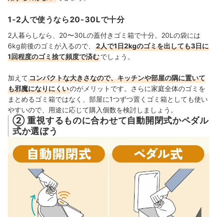
1-2人で使うなら20-30Lで十分
2人暮らしなら、20〜30Lの蓋付きゴミ箱で十分。20Lの袋には
6kg前後のゴミが入るので、
2人で1日2kgのゴミを出しても3日に
1回程度のゴミ捨て頻度で済む
でしょう。
加えて
コンパクトな大きさなので、キッチンや部屋の隅に置いて
も邪魔になりにくい
のがメリットです。さらに家庭全体のゴミを
まとめるゴミ箱ではなく、部屋に1つずつ置くゴミ箱としても使い
やすいので、用途に応じて購入個数を検討しましょう。
② 重視するものに合わせて自動開閉式かペダル
式か選ぼう