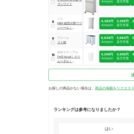
Amazon
楽天市場
ゴンワイド
リス
4,380円
3,299円
8
H&H 縦型分類ワゴ
Amazon
楽天市場
ンペール
｜
GBBE093
6,649円
5,980円
アスベル
9
Amazon
楽天市場
ゴミ箱
岩谷マテリアル
4,249円
4,950円
10
I'mD
kcud
｜
スリ
Amazon
楽天市場
ムペダル
｜
KUD30BK
お探しの商品がない場合は、
商品の掲載をリクエス
ランキングは参考になりましたか？
はい