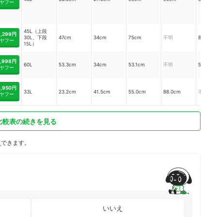
ヤフー
45L（上段
3,299円
30L、下段
47cm
34cm
75cm
不明
80cm
ヤフー
15L）
5,998円
60L
53.3cm
34cm
53.1cm
不明
53cm
ヤフー
4,950円
33L
23.2cm
41.5cm
55.0cm
88.0cm
不明
ヤフー
比較表の続きを見る
ト
できます。
いいえ