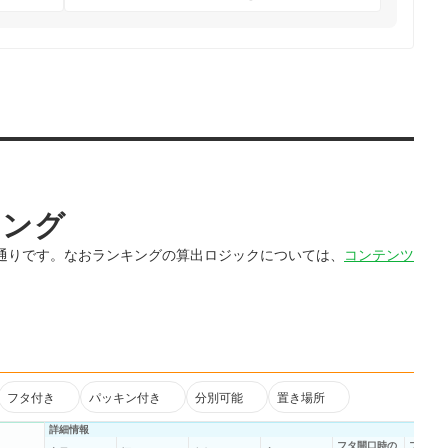
キング
通りです。なおランキングの算出ロジックについては、
コンテンツ
フタ付き
パッキン付き
分別可能
置き場所
詳細情報
フタ開口時の
フタ閉