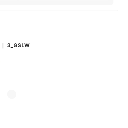
｜
3_GSLW