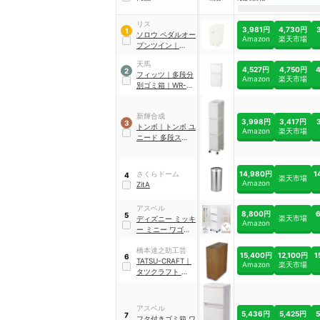
リス
3,981円
4,730円
1
ソロウ ペダルオー
Amazon
楽天市場
プンツイン
｜
3_GSLW
天馬
4,527円
4,750円
2
フィッツ
｜
多段分
Amazon
楽天市場
別ゴミ箱
｜
WR-
3521
新輝合成
3,998円
3,417円
3
トンボ
｜
トンボ ユ
Amazon
楽天市場
ニード 多段スリム
ペール3段
14,980円
1
さくらドーム
4
楽天市場
Amazon
ZitA
アスベル
8,800円
5
楽天市場
ディズニー ミッキ
Amazon
ー ミニー ワゴン
3段 43リットル
橋本達之助工芸
縦型 蓋付き
15,400円
12,100円
1
6
TATSU-CRAFT
｜
Amazon
楽天市場
タツクラフト バス
ク キッチンペール
｜
154428
アスベル
5,436円
5,425円
7
フタ付きゴミ箱 ワ