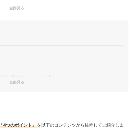
全部見る
方法は重視する点に合わせて選ぶ
全部見る
め
キング
ック！
「4つのポイント」
を以下のコンテンツから抜粋してご紹介しま