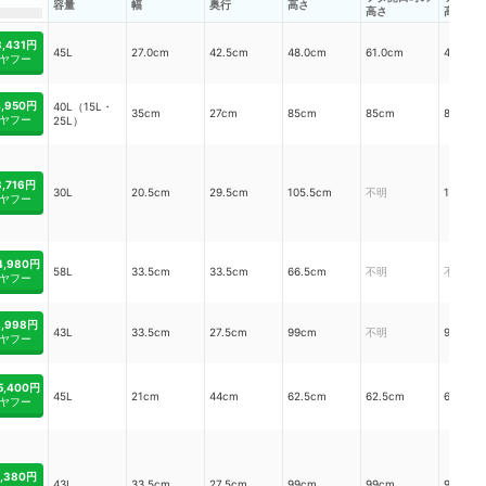
容量
幅
奥行
高さ
高さ
高さ
3,431円
45L
27.0cm
42.5cm
48.0cm
61.0cm
48cm
ヤフー
4,950円
40L（15L・
35cm
27cm
85cm
85cm
85cm
ヤフー
25L）
3,716円
30L
20.5cm
29.5cm
105.5cm
不明
105.5c
ヤフー
4,980円
58L
33.5cm
33.5cm
66.5cm
不明
不明
ヤフー
6,998円
43L
33.5cm
27.5cm
99cm
不明
99cm
ヤフー
5,400円
45L
21cm
44cm
62.5cm
62.5cm
62.5cm
ヤフー
5,380円
43L
33.5cm
27.5cm
99cm
99cm
99cm