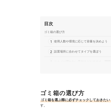
目次
ゴミ箱の選び方
1
使用人数や環境に応じて容量を決めよう
2
設置場所に合わせてタイプを選ぼう
3
ニオイが漏れない蓋付きがおすすめ。開閉
4
快適に使いやすい工夫があるものがおすす
キャスター付きゴミ箱全27商品おすすめ人気ラン
ゴミ箱の選び方
キャスター付きゴミ箱の売れ筋ランキングもチェ
ゴミ箱を選ぶ際に必ずチェックしておきたい
す。