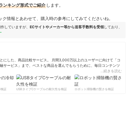
ランキング形式でご紹介
します。
ック情報とあわせて、購入時の参考にしてみてくださいね。
制作していますが、
ECサイトやメーカー等から送客手数料を受領
しており、
ー
にした、商品比較サービス。 月間3,000万以上のユーザーに向けて「コ
融サービス」まで、ベストな商品を選んでもらうために、毎日コンテンツ
…続きを読む
ィール
検証
USBタイプCケーブルの耐久性を検証
ロボット掃除機の賢さを検証
サ