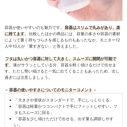
容器が使いやすいのも魅力です。
容器はスリムで丸みがあり、楽
に持てます
。比較したほかの商品には、容量の多さや容器の素材
によって重く持ちづらさを感じるものもあったなか、モニター12
人中10人が「重すぎない」と答えました。
フタは丸いかつ容器に対して大きく、スムーズに開閉が可能で
す
。液がサラッとしている分
、容器を軽く傾けるだけで出せま
す。ただし勢い傾けると一気に出てくることもあったため、出し
過ぎには注意しましょう。
＜
容器の使いやすさについてのモニターコメント
＞
「
大きさや形状がスタンダードで、手にしっくりくる」
「
容器は軽量かつコンパクトで手にフィットしやすい。フ
タもスムーズに回る」
「
容器を少し傾けただけで出せる。出す量も調節しやす
い」