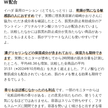
W配合
がらコンテンツを制作している。
西海友梨恵（Yurie Nishiumi）のプロフィール
イハダ 薬用ローション（とてもしっとり）は、
乾燥が気になる敏
感肌の人におすすめ
で
す。実際に理系美容家の箱崎かおりさんに
協力いただき成分表を確認したところ、
肌荒れ防止有効成分の
ア
ラントイン
・グリチルリチン酸ジカリウムが配合されていまし
た。比較したなかには肌荒れ防止成分が見当たらない商品があっ
たことをふまえると、肌がデリケートな人にも使いやすいです
よ。
濃グリセリンなどの保湿成分が含まれており、保湿力も期待でき
ます
。実際にモニターが塗布してから2時間後の肌水分量を計測し
たところ、平均46.36
も増加。比較した全商品の平均
31.51（※2024年10月時点）を大きく超えました。アミノ酸などの
整肌成分も配合されているため、肌のキメを整える効果も期待で
きるでしょう。
香りをほぼ感じなかったのも利点
です。一部のモニターからは
「化粧品特有の香りがある」との意見が出たものの、使ううえで
気になるほどではありません。容器はスリムで持ちやすく、フタ
もスムーズに開閉できます。容器を勢いよく傾けると出すぎる場