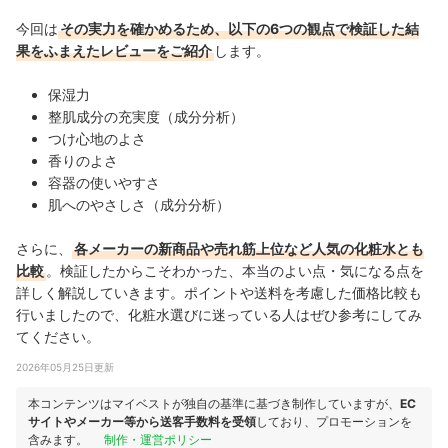
今回は
その実力を確かめるため、以下の6つの観点で検証した結
果をふまえたレビューをご紹介
します。
保湿力
整肌成分の充実度（成分分析）
つけ心地のよさ
香りのよさ
容器の使いやすさ
肌へのやさしさ（成分分析）
さらに、
各メーカーの新商品や売れ筋上位など人気の化粧水とも
比較
。検証したからこそわかった、本当のよい点・気になる点を
詳しく解説していきます。ポイントや送料を考慮した価格比較も
行いましたので、化粧水選びに迷っている人はぜひ参考にしてみ
てください。
2026年05月25日更新
本コンテンツはマイベストが独自の基準に基づき制作していますが、
EC
サイトやメーカー等から送客手数料を受領
しており、プロモーションを
含みます。
制作・運営ポリシー