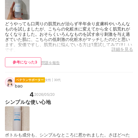
どうやっても口周りの肌荒れが治らず半年余り皮膚科やいろんな
ものを試しましたが、こちらの化粧水に変えてから全く肌荒れが
なくなりました。おそらくいろんなものを試す余り刺激を与え過
ぎていた肌に、こちらの低刺激の化粧水がマッチしたのだと思い
ます。安価ですし、肌荒れに悩んでいる方は1度試してみてほしい
詳細を見る
です。
参考になった
3
問題を報告
ベテランサポーター
女性 | 30代
bao
4
2026/05/20
シンプルな使い心地
ボトルも成分も、シンプルなところに惹かれました。さほどべた