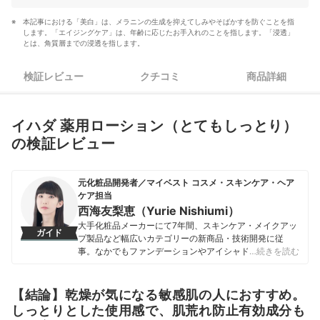
本記事における「美白」は、メラニンの生成を抑えてしみやそばかすを防ぐことを指
します。
「エイジングケア」は、年齢に応じたお手入れのことを指します。
「浸透」
とは、角質層までの浸透を指します。
検証レビュー
クチコミ
商品詳細
イハダ 薬用ローション（とてもしっとり）
の検証レビュー
元化粧品開発者／マイベスト コスメ・スキンケア・ヘア
ケア担当
西海友梨恵（Yurie Nishiumi）
大手化粧品メーカーにて7年間、スキンケア・メイクアッ
ガイド
プ製品など幅広いカテゴリーの新商品・技術開発に従
事。なかでもファンデーションやアイシャドウ、口紅な
…続きを読む
どの技術開発を専門とし、日本国内はもちろん海外市場
向けの商品開発も多数経験。 現在はマイベストで年間
1500点以上のコスメを比較検証。開発現場で培った知識
【結論】乾燥が気になる敏感肌の人におすすめ。
をもとに、成分や処方の背景をふまえながら、専門的な
しっとりとした使用感で、肌荒れ防止有効成分も
内容もユーザーにわかりやすく伝えることを大切にしな