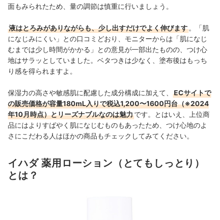
面もみられたため、量の調節は慎重に行いましょう。
液はとろみがありながらも、少し出すだけでよく伸びます
。「肌
になじみにくい」との口コミどおり、モニターからは「肌になじ
むまでは少し時間がかかる」との意見が一部出たものの、つけ心
地はサラッとしていました。ベタつきは少なく、塗布後はもっち
り感を得られますよ。
保湿力の高さや敏感肌に配慮した成分構成に加えて、
ECサイトで
の販売価格が容量180mL入りで税込1,200〜1600円台（※2024
年10月時点）とリーズナブルなのは魅力
です。とはいえ、上位商
品にはよりすばやく肌になじむものもあったため、つけ心地のよ
さにこだわる人はほかの商品もチェックしてみてください。
イハダ 薬用ローション（とてもしっとり）
とは？