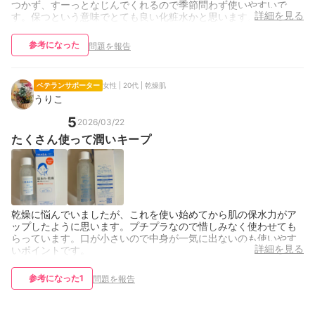
つかず、すーっとなじんでくれるので季節問わず使いやすいで
詳細を見る
す。保つという意味でとても良い化粧水かと思います。
参考になった
問題を報告
ベテランサポーター
女性 | 20代 | 乾燥肌
うりこ
5
2026/03/22
たくさん使って潤いキープ
乾燥に悩んでいましたが、これを使い始めてから肌の保水力がア
ップしたように思います。プチプラなので惜しみなく使わせても
らっています。口が小さいので中身が一気に出ないのも使いやす
詳細を見る
いポイントです。
参考になった
1
問題を報告