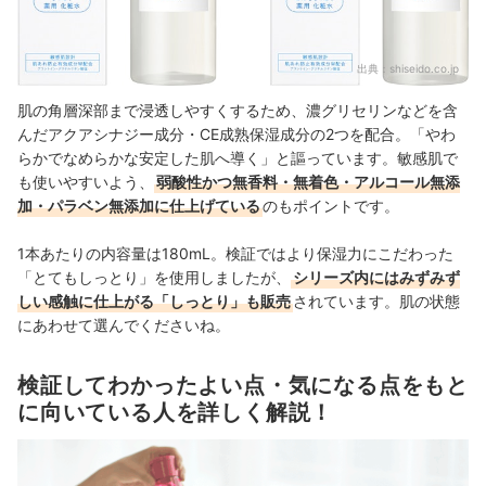
出典：
shiseido.co.jp
肌の角層深部まで浸透しやすくするため、濃グリセリンなどを含
んだアクアシナジー成分・CE成熟保湿成分の2つを配合。「やわ
らかでなめらかな安定した肌へ導く」と謳っています。敏感肌で
も使いやすいよう、
弱酸性かつ無香料・無着色・アルコール無添
加・パラベン無添加に仕上げている
のもポイントです。
1本あたりの内容量は180mL。検証ではより保湿力にこだわった
「とてもしっとり」を使用しましたが、
シリーズ内にはみずみず
しい感触に仕上がる「しっとり」も販売
されています。肌の状態
にあわせて選んでくださいね。
検証してわかったよい点・気になる点をもと
に向いている人を詳しく解説！