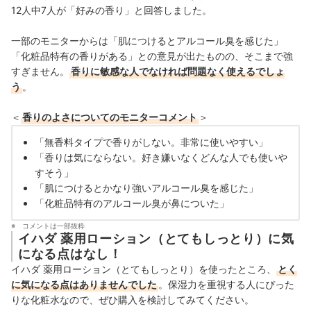
12人中7人が「好みの香り」と回答しました。
一部のモニターからは「肌につけるとアルコール臭を感じた」
「化粧品特有の香りがある」との意見が出たものの、そこまで強
すぎません。
香りに敏感な人でなければ問題なく使えるでしょ
う
。
＜
香りのよさについてのモニターコメント
＞
「無香料タイプで香りがしない。非常に使いやすい」
「香りは気にならない。好き嫌いなくどんな人でも使いや
すそう」
「肌につけるとかなり強いアルコール臭を感じた」
「化粧品特有のアルコール臭が鼻についた」
コメントは一部抜粋
イハダ 薬用ローション（とてもしっとり）に気
になる点はなし！
イハダ 薬用ローション（とてもしっとり）を使ったところ、
とく
に気になる点はありませんでした
。保湿力を重視する人にぴった
りな化粧水なので、ぜひ購入を検討してみてください。