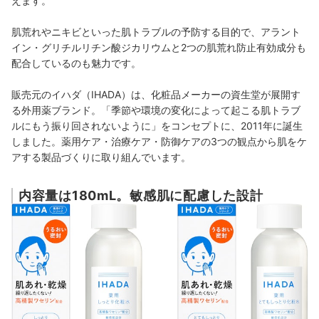
えます。
肌荒れやニキビといった肌トラブルの予防する目的で、
アラント
イン
・
グリチルリチン酸ジカリウム
と2つの肌荒れ防止有効成分も
配合しているのも魅力です。
販売元のイハダ（IHADA）は、化粧品メーカーの資生堂が展開す
る外用薬ブランド。「季節や環境の変化によって起こる肌トラブ
ルにもう振り回されないように」をコンセプトに、2011年に誕生
しました。薬用ケア・治療ケア・防御ケアの3つの観点から肌をケ
アする製品づくりに取り組んでいます。
内容量は180mL。敏感肌に配慮した設計