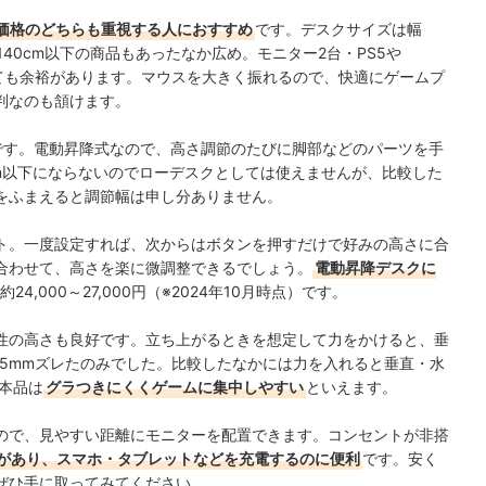
価格のどちらも重視する人におすすめ
です。デスクサイズは幅
140cm以下の商品もあったなか広め。モニター2台・PS5や
ても余裕があります。マウスを大きく振れるので、快適にゲームプ
判なのも頷けます。
です。電動昇降式なので、高さ調節のたびに脚部などのパーツを手
m以下にならないのでローデスクとしては使えませんが、比較した
をふまえると調節幅は申し分ありません。
ト。一度設定すれば、次からはボタンを押すだけで好みの高さに合
合わせて、高さを楽に微調整できるでしょう。
電動昇降デスクに
24,000～27,000円（※2024年10月時点）です。
性の高さも良好です。立ち上がるときを想定して力をかけると、垂
.25mmズレたのみでした。比較したなかには力を入れると垂直・水
本品は
グラつきにくくゲームに集中しやすい
といえます。
ので、見やすい距離にモニターを配置できます。コンセントが非搭
口があり、スマホ・タブレットなどを充電するのに便利
です。安く
ぜひ手に取ってみてください。