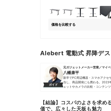
価格を比較する
Alebert 電動式 昇降
元ガジェットメーカー営業／マイベ
八幡康平
新卒でPC周辺機器・スマホアクセ
当し、商品開発にも携わる。202
ガイド
ェットやカメラの比較・コンテンツ
携わる。「専門性をもとにした調査
を心がけて、コンテンツ制作を行っ
八幡康平のプロフィール
【結論】コスパのよさを求め
価で、広々した天板も魅力