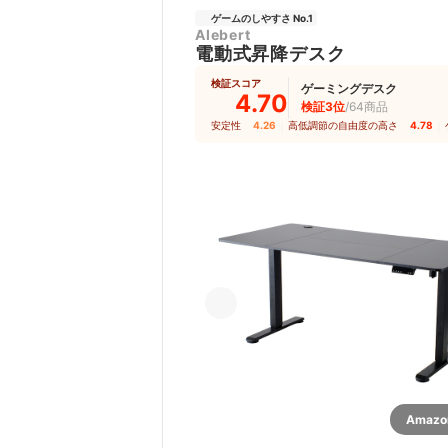
ゲームのしやすさ No.1
Alebert
電動式昇降デスク
検証スコア
ゲーミングデスク
4.70
検証3位
/64商品
安定性
4.26
｜
高低調節の自由度の高さ
4.78
｜
Amaz