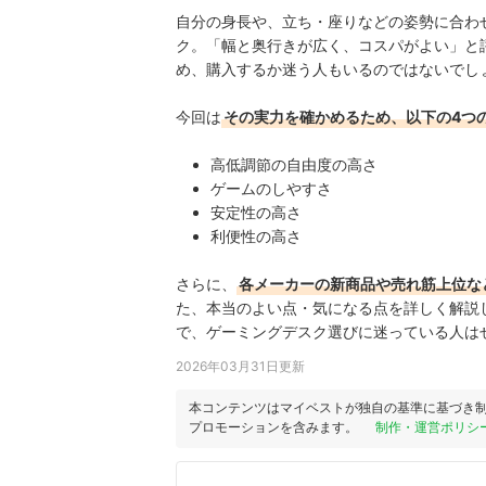
自分の身長や、立ち・座りなどの姿勢に合わせて
ク。「幅と奥行きが広く、コスパがよい」と
め、購入するか迷う人もいるのではないでし
今回は
その実力を確かめるため、以下の4つ
高低調節の自由度の高さ
ゲームのしやすさ
安定性の高さ
利便性の高さ
さらに、
各メーカーの新商品や売れ筋上位な
た、本当のよい点・気になる点を詳しく解説
で、ゲーミングデスク選びに迷っている人は
2026年03月31日更新
本コンテンツはマイベストが独自の基準に基づき
プロモーションを含みます。
制作・運営ポリシ