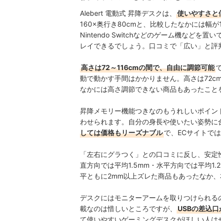
Alebert 電動式 昇降デスクは、
使いやすさと
160×奥行き80cmと、比較したなかには幅が
Nintendo Switchなどの
ゲーム機などを置い
レイできるでしょう
。
口コミで「広い」と評
高さは72～116cmの間で、自由に調節可能
動で動かす手間はかかりません。高さは72c
なかには高さ調節できない商品もあったこと
昇降メモリー機能つきなのもうれしいポイン
わせられます。自分の身長や使いたい姿勢に
しては価格もリーズナブル
で、ECサイトでは約
「左右にグラつく」との口コミに反し、安定
直方向では平均1.5mm・水平方向では平均1
平ともに2mm以上ズレた商品もあったなか、
デスクにはモニターアームを取りつけられる
載なのは惜しいところですが、
USBの差込
て使いやすいゲーミングデスクがほしい人は