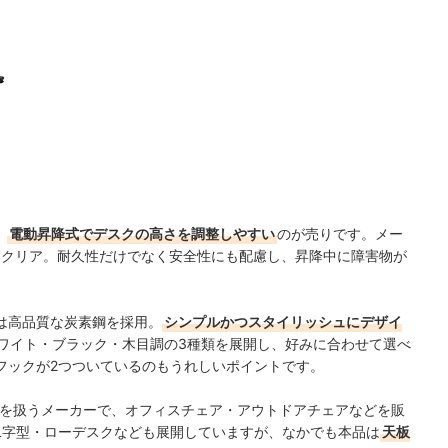
、
電動昇降式でデスクの高さを調整しやすい
のが売りです。
メー
をクリア。耐久性だけでなく安全性にも配慮し、
昇降中に障害物が
は高品質な炭素鋼を採用。
シンプルかつスタイリッシュにデザイ
ワイト・ブラック・木目調の3種類を展開し、好みに合わせて選べ
フックが2つついているのもうれしいポイントです。
ス家具を扱うメーカーで、オフィスチェア・アウトドアチェアなどを販
L字型・ローデスクなども展開していますが、なかでも本品は
天板