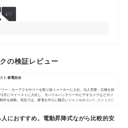
2+
デスクの検証レビュー
スト 家電担当
サリー・カーアクセサリーを取り扱うメーカーに入社。法人営業・広報を担
3年2月にマイベストに入社し、モバイルバッテリーやビデオカメラなどガジ
制作を経験。現在では、家電を中心に幅広いジャンルのコンテンツ制作に
…続きを読む
・検証を通じ、一人ひとりに合った選択肢を分かりやすく提案すること」
ている。
る人におすすめ。電動昇降式ながら比較的安