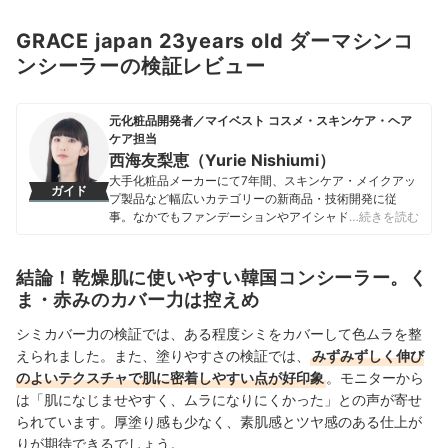
GRACE japan 23years old ダーマシンコ
ンシーラーの検証レビュー
元化粧品開発者／マイベスト コスメ・スキンケア・ヘア
ケア担当
西海友梨恵（Yurie Nishiumi）
大手化粧品メーカーにて7年間、スキンケア・メイクアッ
ガイド
プ製品など幅広いカテゴリーの新商品・技術開発に従
事。なかでもファンデーションやアイシャドウ、口紅な
…続きを読む
どの技術開発を専門とし、日本国内はもちろん海外市場
向けの商品開発も多数経験。 現在はマイベストで年間
1500点以上のコスメを比較検証。開発現場で培った知識
結論！乾燥肌に使いやすい韓国コンシーラー。く
をもとに、成分や処方の背景をふまえながら、専門的な
ま・赤みのカバー力は控えめ
内容もユーザーにわかりやすく伝えることを大切にしな
がらコンテンツを制作している。
シミカバー力の検証では、ある程度シミをカバーして色ムラを整
西海友梨恵（Yurie Nishiumi）のプロフィール
えられました。また、塗りやすさの検証では、
みずみずしく伸び
のよいテクスチャで肌に密着しやすい点が好印象
。モニターから
は「肌になじませやすく、ムラになりにくかった」との声が寄せ
られています。厚塗り感も少なく、素肌感とツヤ感のある仕上が
りが期待できるでしょう。