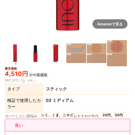
Amazonで見る
最安価格
4,510円
やや高価格
867.3円 / 1g（mL）
タイプ
スティック
検証で使用したカ
02 ミディアム
ラー
シミ、くま、ニキビ
20代、30代
カバーしたい肌悩み
おすすめの年代
良い