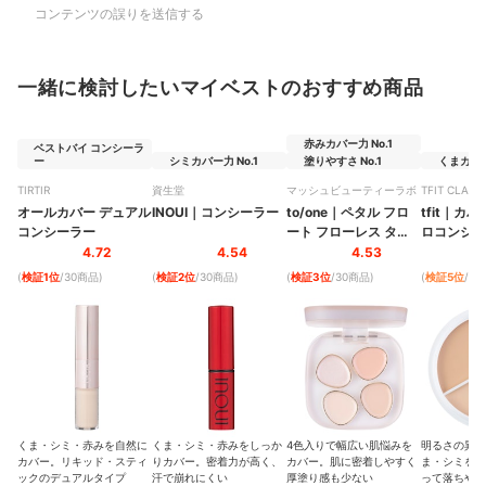
コンテンツの誤りを送信する
一緒に検討したいマイベストのおすすめ商品
赤みカバー力 No.1
ベストバイ コンシーラ
ー
シミカバー力 No.1
塗りやすさ No.1
くまカバー
TIRTIR
資生堂
マッシュビューティーラボ
TFIT CLASS
オールカバー デュアル
INOUI
｜
コンシーラー
to/one
｜
ペタル フロ
tfit
｜
カバ
コンシーラー
ート フローレス タッ
ロコンシー
チ
4.72
4.54
4.53
(
検証1位
/30商品
)
(
検証2位
/30商品
)
(
検証3位
/30商品
)
(
検証5位
/3
くま・シミ・赤みを自然に
くま・シミ・赤みをしっか
4色入りで幅広い肌悩みを
明るさの異な
カバー。リキッド・スティ
りカバー。密着力が高く、
カバー。肌に密着しやすく
ま・シミをカ
ックのデュアルタイプ
汗で崩れにくい
厚塗り感も少ない
って落ちやす