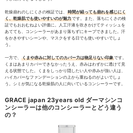
乾燥崩れのしにくさの検証では、
時間が経っても崩れを感じにく
く、乾燥肌でも使いやすいのが魅力
です。また、落ちにくさの検
証でもおおむねよい評価に。人工汗液を吹きかけてティッシュを
あてても、コンシーラーがあまり落ちずにキープできました。汗
をかきやすいシーンや、マスクをする日でも使いやすいでしょ
う。
一方で、
くまや赤みに対してのカバー力は物足りない印象
です。
くまはあまりカバーできなかったうえ、赤みはわずかに透けて見
える状態でした。くまをしっかり隠したい人や赤みが強い人は、
ハイカバーなファンデーションの上から重ねるのがよいでしょ
う。シミが気になる乾燥肌の人に向いているコンシーラーです。
GRACE japan 23years old ダーマシンコ
ンシーラーは他のコンシーラーとどう違う
の？