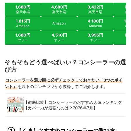
ット
1,680円
4,680円
3,422円
1,
楽天市場
楽天市場
楽天市場
楽
1,815円
4,180円
1,
Amazon
Amazon
Amazon
Am
1,680円
4,510円
3,995円
1,
ヤフー
ヤフー
ヤフー
ヤ
そもそもどう選べばいい？コンシーラーの選
び方
コンシーラーを選ぶ際に必ずチェックしておきたい「3つのポイ
ント」
を以下のコンテンツから抜粋してご紹介します。
【徹底比較】コンシーラーのおすすめ人気ランキング
【カバー力が最強なのは？2026年7月】
① 【くま】おすすめコンシーラーの選び方