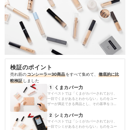
検証のポイント
売れ筋の
コンシーラー30商品
をすべて集めて、
徹底的に比
較検証
しました
くまカバー力
1
マイベストでは「くまがカバーされており、
一目でくまがあるとわからない」ものをユー
ザーが満足できる商品とし、その基準をコン
シーラー単体とくま＋コンシーラーの色差が
1.0以下と定めて以下の方法で検証を行いまし
シミカバー力
2
た。
マイベストでは「シミがカバーされており、
一目でシミがあるとわからない」ものをユー