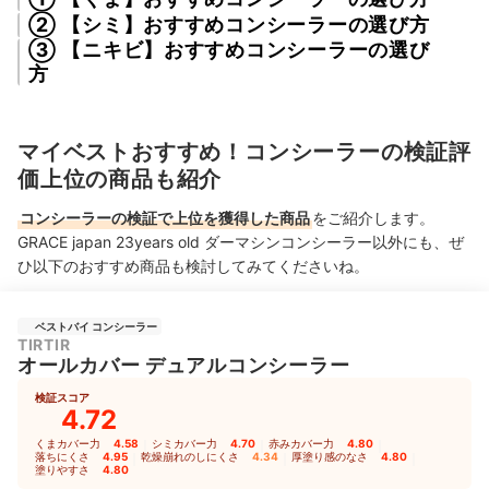
② 【シミ】おすすめコンシーラーの選び方
③ 【ニキビ】おすすめコンシーラーの選び
方
マイベストおすすめ！コンシーラーの検証評
価上位の商品も紹介
コンシーラーの検証で上位を獲得した商品
をご紹介します。
GRACE japan 23years old ダーマシンコンシーラー以外にも、ぜ
ひ以下のおすすめ商品も検討してみてくださいね。
ベストバイ コンシーラー
TIRTIR
オールカバー デュアルコンシーラー
検証スコア
4.72
くまカバー力
4.58
｜
シミカバー力
4.70
｜
赤みカバー力
4.80
｜
落ちにくさ
4.95
｜
乾燥崩れのしにくさ
4.34
｜
厚塗り感のなさ
4.80
｜
塗りやすさ
4.80