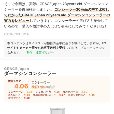
そこで今回は、実際にGRACE japan 23years old ダーマシンコン
シーラーを徹底検証しました。
コンシーラー30商品の中で比較し
てわかったGRACE japan 23years old ダーマシンコンシーラーの
実力をレビュー
していきます。コンシーラーの選び方も紹介して
いるので、購入を検討中の人はぜひ参考にしてみてくださいね！
2026年07月08日更新
本コンテンツはマイベストが独自の基準に基づき制作していますが、
EC
サイトやメーカー等から送客手数料を受領
しており、プロモーションを
含みます。
制作・運営ポリシー
GRACE japan
ダーマシンコンシーラー
検証スコア
コンシーラー
4.06
検証17位
/30商品
くまカバー力
3.38
｜
シミカバー力
4.28
｜
赤みカバー力
3.80
｜
落ちにくさ
4.38
｜
乾燥崩れのしにくさ
4.67
｜
厚塗り感のなさ
4.45
｜
塗りやすさ
4.58