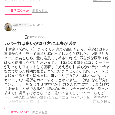
使いやすくとてもいい
参考になった
問題を報告
女性 | 40代
検証モニター
cc
3
2026/05/21
カバー力は高いが塗り方に工夫が必要
【厚塗り感のなさ】 こっくりと濃度が高いためか、多めに塗ると
素肌から少し浮いて厚塗り感が出てしまうと感じた。少量でもカ
バー力があるため、量に注意して塗布すれば、不自然な厚塗り感
はなく使用しやすいと思います。 【気になる部分にコンシーラー
がしっかりフィットして密着して見えるか】 柔らかいテクスチャ
なので塗った瞬間に密着とまではいきませんが、指でトントンと
なじませるとすぐに密着し、ヨレたりすることもほとんどなく、
カバーしたい場所をカバーすることができた。 【気になる部分に
コンシーラーをなじませやすいか】 力を入れずにすーっと広げな
じませることができるが、濃いめのテクスチャだからか、塗った
後すぐに境目をぼかさないと、乾いてきてしまいムラになりが
ち。小鼻の凹凸が多い部分にもムラになりやすいため、塗るのに
詳細を見る
コツが必要だと感じました。
参考になった
問題を報告