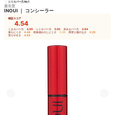
シミカバー力 No.1
資生堂
INOUI
｜
コンシーラー
検証スコア
4.54
くまカバー力
4.99
｜
シミカバー力
5.00
｜
赤みカバー力
4.84
｜
落ちにくさ
4.48
｜
乾燥崩れのしにくさ
3.59
｜
厚塗り感のなさ
4.25
｜
塗りやすさ
4.43