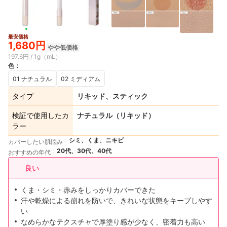
最安価格
1,680円
やや低価格
197.6円 / 1g（mL）
色
：
01 ナチュラル
02 ミディアム
タイプ
リキッド、スティック
検証で使用したカ
ナチュラル（リキッド）
ラー
シミ、くま、ニキビ
カバーしたい肌悩み
20代、30代、40代
おすすめの年代
良い
くま・シミ・赤みをしっかりカバーできた
汗や乾燥による崩れを防いで、きれいな状態をキープしやす
い
なめらかなテクスチャで厚塗り感が少なく、密着力も高い