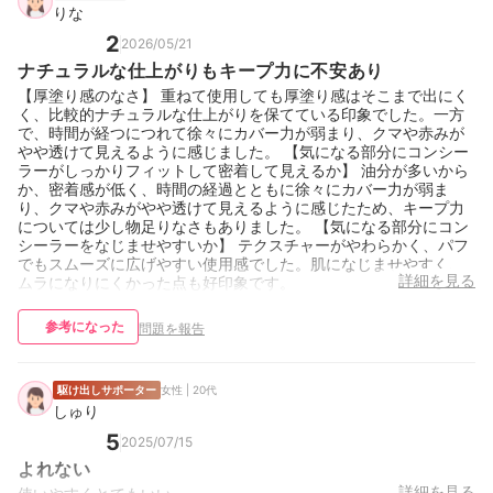
りな
2
2026/05/21
ナチュラルな仕上がりもキープ力に不安あり
【厚塗り感のなさ】 重ねて使用しても厚塗り感はそこまで出にく
く、比較的ナチュラルな仕上がりを保てている印象でした。一方
で、時間が経つにつれて徐々にカバー力が弱まり、クマや赤みが
やや透けて見えるように感じました。 【気になる部分にコンシー
ラーがしっかりフィットして密着して見えるか】 油分が多いから
か、密着感が低く、時間の経過とともに徐々にカバー力が弱ま
り、クマや赤みがやや透けて見えるように感じたため、キープ力
については少し物足りなさもありました。 【気になる部分にコン
シーラーをなじませやすいか】 テクスチャーがやわらかく、パフ
でもスムーズに広げやすい使用感でした。肌になじませやすく、
詳細を見る
ムラになりにくかった点も好印象です。
参考になった
問題を報告
駆け出しサポーター
女性 | 20代
しゅり
5
2025/07/15
よれない
詳細を見る