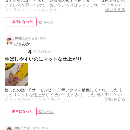
は全然そんなこと無く、乾燥肌の私でも使えました！2色明るい色
と暗い色を買ったので、急いでいる時はファンデ無しでこちらだ
詳細を見る
けで済ませることもあります。
参考になった
問題を報告
女性 | 50代
PRモニター
むさみか
4
2026/07/12
伸ばしやすいのにマットな仕上がり
使ったのは Sサーモンピーチ 青いクマを補色してくれました し
っかりマットな仕上がりで カバー力がありました 目の下のクマに
詳細を見る
使うと 顔色がよく見える気がします
参考になった
問題を報告
女性 | 30代
検証モニター