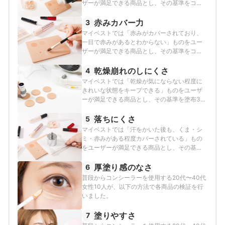
ザーが満足できる商品とし、その基準をコン
シーラー単体とシミ＋コンシーラーの色差が
1.0以下と定めて以下の方法で検証を行いまし
赤みカバー力
3
た。
マイベストでは「赤みがカバーされており、
一目で赤みがあるとわからない」ものをユー
ザーが満足できる商品とし、その基準をコン
シーラー単体と赤み＋コンシーラーの色差が
0.5以下と定めて以下の方法で検証を行いまし
乾燥崩れのしにくさ
4
た。
マイベストでは「乾燥が気にならない程度に
きれいな状態をキープできる」ものをユーザ
ーが満足できる商品とし、その基準を塗布3時
間後毛穴や皮溝への落ちはやや目立つが、ひ
び割れはない状態と定めて以下の方法で検証
落ちにくさ
5
を行いました。
マイベストでは「汗をかいた後も、くま・シ
ミ・赤みがある程度カバーされている」もの
をユーザーが満足できる商品とし、その基準
をくま・シミ・赤みにコンシーラーを塗布し
たものとそこに人工汗液を噴霧したものとの
厚塗り感のなさ
6
色差が1.0以下と定めて以下の方法で検証を行
普段からコンシーラーを使用する20代〜40代
いました。
女性10人が、以下の方法で各商品の検証を行
いました。
塗りやすさ
7