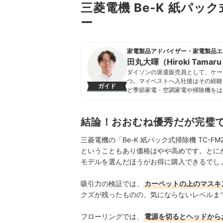
三菱電機 Be-K 紙パック
ー
家電製品アドバイザー・家電製品エ
田丸大暉（Hiroki Tamar
ダイソンの派遣販売員として、ケー
つ。マイベストへ入社後はその経験
ガイド
ど季節家電・空調家電や掃除機をは
クなどの総合家電メーカーから、ダイ
証してきた。毎日使う家電製品だか
エネ性能やお手入れのしやすさまで
結論！おおむね優秀だが完璧
田丸大暉（Hiroki Tamaru）
三菱電機の「Be-K 紙パック式掃除機 TC-
ということもあり価格はやや高めです。とに
モデルを選んだほうがお得に購入できるでし
吸引力の検証では、
カーペットの上のマスキ
クズが残ったものの、気にならないレベルま
フローリングでは、
電源を切るとヘッドから