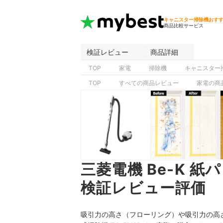
キャニスター掃除機おす
商品比較サービス
検証レビュー
商品詳細
TOP
家電
掃除機
キャニスター
TOP
すべての商品レビュー
家電の商
三菱電機 Be-K 紙
検証レビュー評価
吸引力の高さ（フローリング）や吸引力の高さ