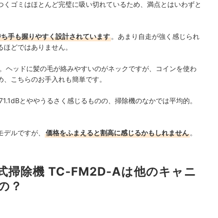
つくゴミはほとんど完璧に吸い切れているため、満点とはいわずと
で持ち手も握りやすく設計されています
。あまり自走が強く感じられ
るほどではありません。
。ヘッドに髪の毛が絡みやすいのがネックですが、コインを使わ
め、こちらのお手入れも簡単です。
71.1dBとややうるさく感じるものの
、掃除機のなかでは平均的。
モデルですが、
価格をふまえると割高に感じるかもしれません
。
式掃除機 TC-FM2D-Aは他のキャニ
の？