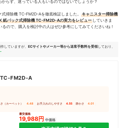
いとわからず、迷っている人もいるのではないでしょうか？
式掃除機 TC-FM2D-Aを徹底検証しました。
キャニスター掃除機
 紙パック式掃除機 TC-FM2D-Aの実力をレビュー
していきま
いるので、購入を検討中の人はぜひ参考にしてみてくださいね！
制作していますが、
ECサイトやメーカー等から送客手数料を受領
しており、
ー
｜
TC-FM2D-A
高さ（カーペット）
4.48
｜
お手入れのしやすさ
4.55
｜
静かさ
4.01
｜
最安価格
19,988円
中価格