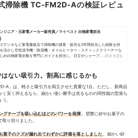
式掃除機 TC-FM2D-Aの検証レビュ
ンジニア・元家電メーカー販売員／マイベスト 白物家電担当
u）
ズデンキなど家電量販店で掃除機の接客・販売を2年間担当した経験を持
を活かし空気清浄機・除湿機・オイルヒーター・スティッククリーナーな
じめ白物家電全般を専門にガイドを担当し、日立やシャープ、パナソニッ
…続きを読む
ニチ工業・Sharkなどの専門メーカーまで、150以上の家電製品を比較検
らこそ、本当によい商品を誰もが簡単に選べるように、性能はもちろん省
ひとつひとつ丁寧に確認しながらコンテンツ制作を行う。
ではない吸引力。割高に感じるかも
のプロフィール
FM2D-A」は、軽さと吸引力を両立させた貴重な1台。ただし、新商品
かく安く抑えるなら、細かい使い勝手は劣るものの同性能の型落ち
ょう。
ングテープを吸い込むほどのパワーを発揮
。壁際に砂やお菓子の
で取り切りました。
お菓子のクズが漏れ出てわずかに評価を落としました
。細かい砂