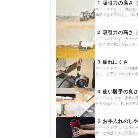
吸引力の高さ
1
マイベストでは「微細な
満足できる商品とし、以
吸引力の高さ
2
マイベストでは「カーペ
下の方法で検証を行いま
疲れにくさ
3
マイベストでは「比較的
とし、以下のそれぞれの
使い勝手の良
4
マイベストでは「家具の
きる商品とし、以下の方
お手入れのし
5
マイベストでは「水洗い
ザーが満足できる商品と