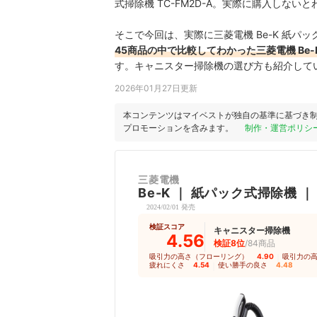
式掃除機 TC-FM2D-A。実際に購入しな
そこで今回は、実際に三菱電機 Be-K 紙パック
45商品の中で比較してわかった三菱電機 Be-K
す。キャニスター掃除機の選び方も紹介して
2026年01月27日更新
本コンテンツはマイベストが独自の基準に基づき
プロモーションを含みます。
制作・運営ポリシ
三菱電機
Be-K
｜
紙パック式掃除機
2024/02/01 発売
検証スコア
キャニスター掃除機
4.56
検証8位
/84商品
吸引力の高さ（フローリング）
4.90
｜
吸引力の
疲れにくさ
4.54
｜
使い勝手の良さ
4.48