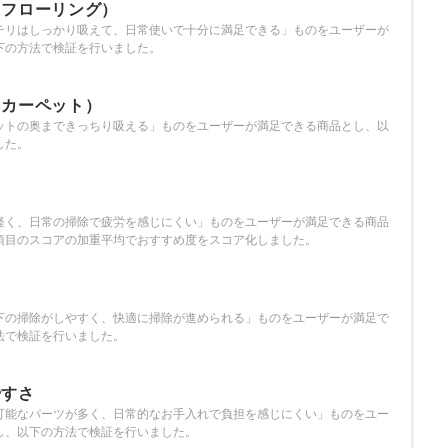
（フローリング）
チリはしっかり吸えて、日常使いで十分に満足できる」ものをユーザーが
下の方法で検証を行いました。
（カーペット）
ットの奥まできっちり吸える」ものをユーザーが満足できる商品とし、以
した。
軽く、日常の掃除で疲労を感じにくい」ものをユーザーが満足できる商品
項目のスコアの加重平均でおすすめ度をスコア化しました。
さ
下の掃除がしやすく、快適に掃除が進められる」ものをユーザーが満足で
法で検証を行いました。
やすさ
可能なパーツが多く、日常的なお手入れで負担を感じにくい」ものをユー
し、以下の方法で検証を行いました。