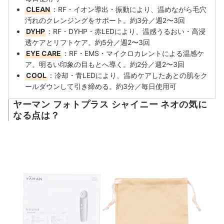
CLEAN
：RF・イオン導出・振動により、温めながら毛穴
汚れのクレンジングをサポート。約3分／週2〜3回
DYHP
：RF・DYHP・赤LEDにより、温感うるおい・高浸
透ケアとリフトケア。約5分／週2〜3回
EYE CARE
：RF・EMS・マイクロカレントによる温感ケ
ア。明るい印象の目もとへ導く。約2分／週2〜3回
COOL
：冷却・青LEDにより、温めケアしたあとの肌をク
ールダウンして引き締める。約3分／毎日使用可
ヤーマン フォトプラス シャイニー ネオの気に
なる点は？