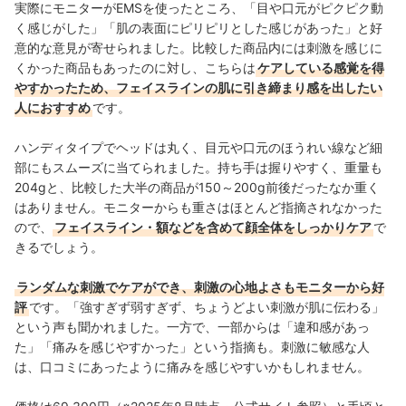
実際にモニターがEMSを使ったところ、「目や口元がピクピク動
く感じがした」「肌の表面にピリピリとした感じがあった」と好
意的な意見が寄せられました。比較した商品内には刺激を感じに
くかった商品もあったのに対し、こちらは
ケアしている感覚を得
やすかったため、フェイスラインの肌に引き締まり感を出したい
人におすすめ
です。
ハンディタイプでヘッドは丸く、目元や口元のほうれい線など細
部にもスムーズに当てられました。持ち手は握りやすく、重量も
204gと、比較した大半の商品が150～200g前後だったなか重く
はありません。モニターからも重さはほとんど指摘されなかった
ので、
フェイスライン・額などを含めて顔全体をしっかりケア
で
きるでしょう。
ランダムな刺激でケアができ、刺激の心地よさもモニターから好
評
です。「強すぎず弱すぎず、ちょうどよい刺激が肌に伝わる」
という声も聞かれました。一方で、一部からは「違和感があっ
た」「痛みを感じやすかった」という指摘も。刺激に敏感な人
は、口コミにあったように痛みを感じやすいかもしれません。