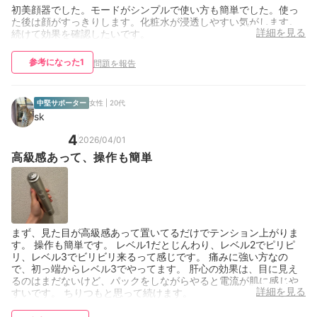
初美顔器でした。モードがシンプルで使い方も簡単でした。使っ
た後は顔がすっきりします。化粧水が浸透しやすい気がします。
詳細を見る
続けて効果を確認したいです。
参考になった
1
問題を報告
中堅サポーター
女性 | 20代
sk
4
2026/04/01
高級感あって、操作も簡単
まず、見た目が高級感あって置いてるだけでテンション上がりま
す。 操作も簡単です。 レベル1だとじんわり、レベル2でピリピ
リ、レベル3でビリビリ来るって感じです。 痛みに強い方なの
で、初っ端からレベル3でやってます。 肝心の効果は、目に見え
るのはまだないけど、パックをしながらやると電流が肌に感じや
詳細を見る
すいです。 ちりつもと思って続けます。