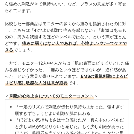
ら強めの刺激がきて気持ちいい」など、プラスの意見が多く寄せ
られています。
比較した一部商品はモニターの多くから痛みを指摘されたのに対
し、こちらは「心地よい刺激で痛みを感じない」「刺激はあるも
のの、痛みを我慢するほどのレベルではない」という声がほとん
どです。
痛みに弱くはない人であれば、心地よいパワーでケアで
きる
でしょう。
一方で、モニター12人中4人からは「肌の表面にピリピリとした痛
みを感じやすかった」「痛みというほどではないが、違和感があ
った」という意見が寄せられています。
EMSの電気刺激によるピ
リピリ感に敏感な人は注意が必要
です。
＜
刺激の心地よさについてのモニターコメント
＞
「一定のリズムで刺激が伝わり気持ちよかった。強すぎず
弱すぎずちょうどよい刺激が肌に伝わる」
「ほどよい気持ちよさは十分感じたが、真ん中のレベルだ
と少し刺激が物足りないと感じた。もう少し刺激があった
ほうが、美顔器を当てている感があってよかったかなと思