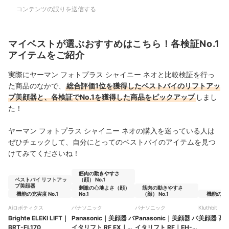
コンテンツの誤りを送信する
マイベストが選ぶおすすめはこちら！各検証No.1
アイテムをご紹介
実際にヤーマン フォトプラス シャイニー ネオと比較検証を行っ
た商品のなかで、
総合評価1位を獲得したベストバイのリフトアッ
プ美顔器と、各検証でNo.1を獲得した商品をピックアップ
しまし
た！
ヤーマン フォトプラス シャイニー ネオの購入を迷っている人は
ぜひチェックして、自分にとってのベストバイのアイテムを見つ
けてみてくださいね！
筋肉の動きやすさ
ベストバイ リフトアッ
（顔） No.1
プ美顔器
刺激の心地よさ（顔）
筋肉の動きやすさ
機能の充実度 No.1
No.1
（顔） No.1
機能の充実
Aiロボティクス
パナソニック
パナソニック
Kluthbit
Brighte ELEKI LIFT
｜
Panasonic
｜
美顔器 バ
Panasonic
｜
美顔器 バ
美顔器 高
BRT-FL170
イタリフト RF EX
｜
イタリフト RF
｜
EH-