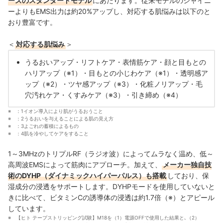
ーズのスタンダードモデル
にあたります。従来モデルのシャイニ
ーよりもEMS出力は約20%アップし、対応する肌悩みは以下のと
おり豊富です。
＜
対応する肌悩み
＞
うるおいアップ・リフトケア・表情筋ケア・顔と目もとの
ハリアップ（※1）・目もとの小じわケア（※1）・透明感ア
ップ（※2）・ツヤ感アップ（※3）・化粧ノリアップ・毛
穴汚れケア・くすみケア（※3）・引き締め（※4）
：1イオン導入により肌がうるおうこと
：2うるおいを与えることによる肌の見え方
：3よごれの蓄積によるもの
：4肌を冷やしてケアをすること
1～3MHzのトリプルRF（ラジオ波）によってムラなく温め、低～
高周波EMSによって筋肉にアプローチ。加えて、
メーカー独自技
術のDYHP（ダイナミックハイパーパルス）も搭載
しており、保
湿成分の浸透をサポートします。DYHPモードを使用していないと
きに比べて、ビタミンCの誘導体の浸透は約1.7倍（※）とアピール
しています。
【ヒト テープストリッピング試験】M18を（1）電源OFFで使用した結果と､（2）