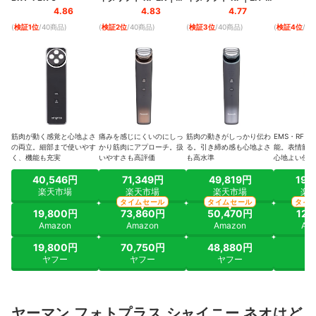
EH-SR86
SR85-K
4.86
4.83
4.77
(
検証1位
/40商品
)
(
検証2位
/40商品
)
(
検証3位
/40商品
)
(
検証4位
/4
筋肉が動く感覚と心地よさ
痛みを感じにくいのにしっ
筋肉の動きがしっかり伝わ
EMS・RF・
の両立。細部まで使いやす
かり筋肉にアプローチ。扱
る。引き締め感も心地よさ
能。表情筋が
く、機能も充実
いやすさも高評価
も高水準
心地よい使用
40,546円
71,349円
49,819円
19,
楽天市場
楽天市場
楽天市場
楽
タイムセール
タイムセール
タイ
19,800円
73,860円
50,470円
12,
Amazon
Amazon
Amazon
Am
19,800円
70,750円
48,880円
ヤ
ヤフー
ヤフー
ヤフー
ヤーマン フォトプラス シャイニー ネオはど