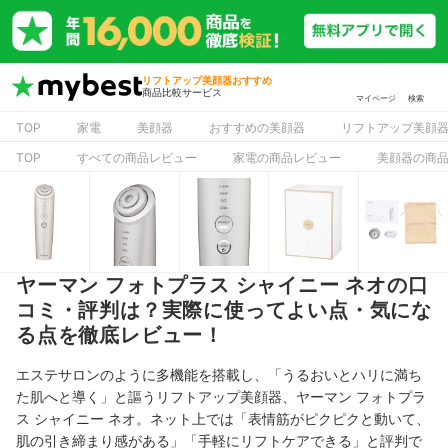
リフトアップ美顔器おすすめ
商品比較サービス
マイページ
検索
TOP
家電
美顔器
おすすめの美顔器
リフトアップ美顔
TOP
すべての商品レビュー
家電の商品レビュー
美顔器の商
ヤーマン フォトプラス シャイニー ネオの口
コミ・評判は？実際に使ってよい点・気にな
る点を徹底レビュー！
エステサロンのように多機能を搭載し、「うるおいとハリに満ち
た肌へと導く」と謳うリフトアップ美顔器、ヤーマン フォトプラ
ス シャイニー ネオ。ネット上では「表情筋がピクピクと動いて、
肌の引き締まり感がある」「手軽にリフトケアできる」と評判で