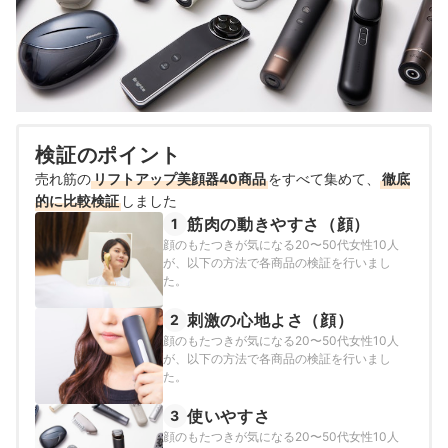
検証のポイント
売れ筋の
リフトアップ美顔器40商品
をすべて集めて、
徹底
的に比較検証
しました
筋肉の動きやすさ（顔）
1
顔のもたつきが気になる20〜50代女性10人
が、以下の方法で各商品の検証を行いまし
た。
刺激の心地よさ（顔）
2
顔のもたつきが気になる20〜50代女性10人
が、以下の方法で各商品の検証を行いまし
た。
使いやすさ
3
顔のもたつきが気になる20〜50代女性10人