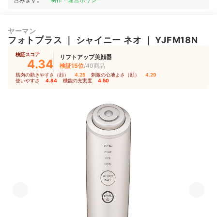
ヤーマン
フォトプラス
｜
シャイニー ネオ
｜
YJFM18N
検証スコア
リフトアップ美顔器
4.34
検証15位
/40商品
筋肉の動きやすさ（顔）
4.25
｜
刺激の心地よさ（顔）
4.29
｜
使いやすさ
4.84
｜
機能の充実度
4.50