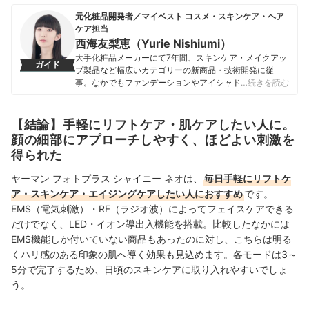
元化粧品開発者／マイベスト コスメ・スキンケア・ヘア
ケア担当
西海友梨恵（Yurie Nishiumi）
大手化粧品メーカーにて7年間、スキンケア・メイクアッ
ガイド
プ製品など幅広いカテゴリーの新商品・技術開発に従
事。なかでもファンデーションやアイシャドウ、口紅な
…続きを読む
どの技術開発を専門とし、日本国内はもちろん海外市場
向けの商品開発も多数経験。 現在はマイベストで年間
1500点以上のコスメを比較検証。開発現場で培った知識
【結論】手軽にリフトケア・肌ケアしたい人に。
をもとに、成分や処方の背景をふまえながら、専門的な
顔の細部にアプローチしやすく、ほどよい刺激を
内容もユーザーにわかりやすく伝えることを大切にしな
得られた
がらコンテンツを制作している。
西海友梨恵（Yurie Nishiumi）のプロフィール
ヤーマン フォトプラス シャイニー ネオは、
毎日手軽にリフトケ
ア・スキンケア・エイジングケアしたい人におすすめ
です。
EMS（電気刺激）・RF（ラジオ波）によってフェイスケアできる
だけでなく、LED・イオン導出入機能を搭載。比較したなかには
EMS機能しか付いていない商品もあったのに対し、こちらは明る
くハリ感のある印象の肌へ導く効果も見込めます。各モードは3～
5分で完了するため、日頃のスキンケアに取り入れやすいでしょ
う。