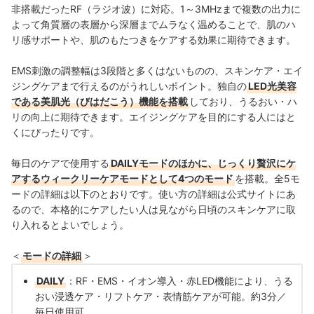
非搭載だったRF（ラジオ波）に対応。1～3MHzまで複数の出力に
よって角質層の表層から深層までムラなく温めることで、肌のハ
リ感サポートや、肌のもたつきをケアする効果に期待できます。
EMS刺激の調整幅は3段階と多くはないものの、スキンケア・エイ
ジングケアまで行えるのがうれしいポイント。独自の
LED光美容
である美肌光（びはだこう）機能を搭載
しており、うるおい・ハ
リの向上に期待できます。エイジングケアを目的にする人にはと
くにぴったりです。
毎日のケアで使用する
DAILYモードのほかに、じっくり贅沢にケ
アするウィークリーケアモードとして4つのモード
を搭載。全5モ
ードの詳細は以下のとおりです。使い方の詳細は公式サイトにあ
るので、本格的にケアしたい人は見ながら日頃のスキンケアに取
り入れるとよいでしょう。
＜
モードの詳細
＞
DAILY
：RF・EMS・イオン導入・赤LED機能により、うる
おい浸透ケア・リフトケア・表情筋ケアが可能。約3分／
毎日使用可