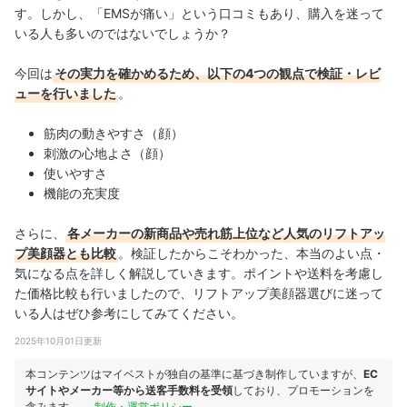
す。しかし、「EMSが痛い」という口コミもあり、購入を迷って
いる人も多いのではないでしょうか？
今回は
その実力を確かめるため、以下の4つの観点で検証・レビ
ューを行いました
。
筋肉の動きやすさ（顔）
刺激の心地よさ（顔）
使いやすさ
機能の充実度
さらに、
各メーカーの新商品や売れ筋上位など人気のリフトアッ
プ美顔器とも比較
。検証したからこそわかった、本当のよい点・
気になる点を詳しく解説していきます。ポイントや送料を考慮し
た価格比較も行いましたので、リフトアップ美顔器選びに迷って
いる人はぜひ参考にしてみてください。
2025年10月01日更新
本コンテンツはマイベストが独自の基準に基づき制作していますが、
EC
サイトやメーカー等から送客手数料を受領
しており、プロモーションを
含みます。
制作・運営ポリシー