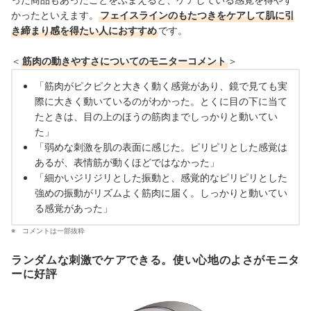
かったといえます。
フェイスラインのもたつきをケアして肌に引
き締まり感を得たい人におすすめ
です。
＜
筋肉の動きやすさについてのモニターコメント
＞
「筋肉がピクピクと大きく動く感覚があり、鏡で見ても実
際に大きく動いているのがわかった。とくに目の下に当て
たときは、目の上のほうの筋肉までしっかりと動いてい
た」
「弱めな刺激を肌の表面に感じた。ピリピリとした感覚は
あるが、表情筋が動くほどではなかった」
「細かいジリジリとした振動と、感覚的なピリピリとした
強めの振動がリズムよく筋肉に届く。しっかりと動いてい
る感覚があった」
コメントは一部抜粋
ランダムな刺激でケアできる。使い心地のよさがモニタ
ーに好評