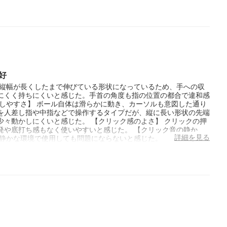
好
は縦幅が長くしたまで伸びている形状になっているため、手への収
にくく持ちにくいと感じた。手首の角度も指の位置の都合で違和感
しやすさ】 ボール自体は滑らかに動き、カーソルも意図した通り
を人差し指や中指などで操作するタイプだが、縦に長い形状の先端
々動かしにくいと感じた。 【クリック感のよさ】 クリックの押
発や底打ち感もなく使いやすいと感じた。 【クリック音の静か
詳細を見る
、静かな環境で使用しても問題にならないと感じた。