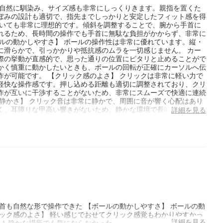
へ自然に馴染み、サイズ感も非常にしっくりきます。親指を置くた
ぼみの設計も適切で、指先までしっかりと安定したフィット感を得
ついても非常に理想的です。傾斜を調整することで、腕から手首に
れるため、長時間の操作でも手首に無駄な負担がかからず、非常に
ルの動かしやすさ】 ボールの操作性は非常に優れています。縦・
に滑らかで、引っかかりや抵抗感のムラを一切感じません。 カー
際の挙動が直感的で、思った通りの位置にピタリと止めることがで
かく慎重に動かしたいときも、ボールの回転が正確にカーソルへ伝
が可能です。 【クリック感のよさ】 クリックは非常に軽い力で
軽快な操作感です。押し込める距離も適切に調整されており、クリ
作が互いに干渉することがないため、非常にスムーズで快適に連続
静かさ】 クリック音は非常に静かで、周囲に音が響く心配はあり
く、耳障りな甲高い響きがないため、静かな環境で長時間使用して
詳細を見る
快適に集中して作業に取り組むことができます。
首も自然な形で操作できた 【ボールの動かしやすさ】 ボールの動
ック感のよさ】 軽い感じでおせてクリック感覚もわかりやすかっ
詳細を見る
りも静かな場所でも気にならなかった