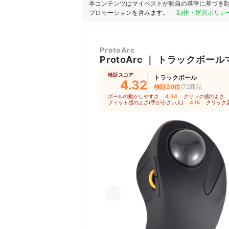
本コンテンツはマイベストが独自の基準に基づき
プロモーションを含みます。
制作・運営ポリシ
ProtoArc
ProtoArc
｜
トラックボール
検証スコア
トラックボール
4.32
検証20位
/72商品
ボールの動かしやすさ
4.34
｜
クリック感のよさ
フィット感のよさ(手が小さい人)
4.15
｜
クリック