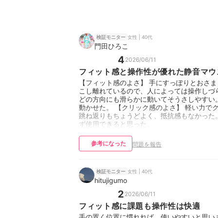
女性 | 40代
検証モニター
門田ひろこ
4
2026/06/11
フィット感と操作性が優れた静音マウ
【フィット感のよさ】 手にすっぽりとおさま
こし離れているので、人によっては操作しづ
どの方向にも滑らかに動いてそうさしやすい
動かせた。 【クリック感のよさ】 軽い力で
跳ね返りもちょうどよく、抵抗感もなかった。
ず使用できると思った。
参考になった
問題を報告
女性 | 40代
検証モニター
hitujigumo
2
2026/06/11
フィット感に課題も操作性は快適
手の置く位置に慣れれば、使いやすいと思い