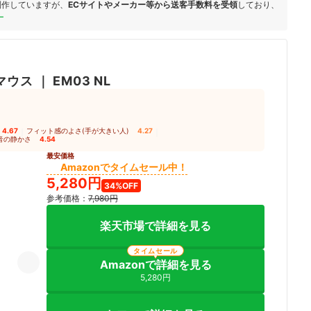
制作していますが、
ECサイトやメーカー等から送客手数料を受領
しており、
ー
マウス
｜
EM03 NL
4.67
｜
フィット感のよさ(手が大きい人)
4.27
｜
音の静かさ
4.54
最安価格
Amazonでタイムセール中！
5,280円
34%OFF
参考価格：
7,980円
楽天市場で詳細を見る
タイムセール
Amazonで詳細を見る
5,280円