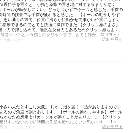
る位置に手を置くと、小指と薬指の置き場に対する収まりが悪く、
クボールが転がしにくい。どっちつかずで今一つと感じた。手首の
長時間の捜査では手首が疲れると感じた。 【ボールの動かしやす
で、思い通りの方向、位置に滑らかに動かせて細かい位置にもすぐ
に移動できるのでとても快適に操作できた 【クリック感のよさ】
軽い力で押し込めて、適度な反発力もあるためクリック感もよく、
 静音マウスという感じのクリック音で、とても静か。音はほとん
詳細を見る
とは全くない
小さい人だとすこし大変。 しかし指を置く凹凸がありますので手
あるので角度は割とあります。 【ボールの動かしやすさ】 ボール
らかなため想定よりカーソルが動くことがあります。 【クリック
反発も少ないので超時間の作業も疲れにくいと思います。 【クリ
詳細を見る
ど音はしませんでした。