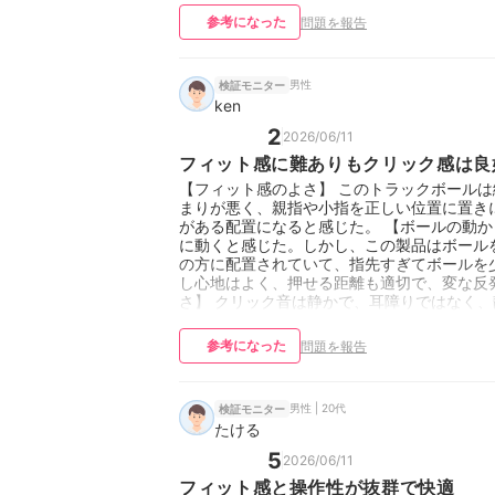
参考になった
問題を報告
男性
検証モニター
ken
2
2026/06/11
フィット感に難ありもクリック感は良
【フィット感のよさ】 このトラックボール
まりが悪く、親指や小指を正しい位置に置き
がある配置になると感じた。 【ボールの動か
に動くと感じた。しかし、この製品はボール
の方に配置されていて、指先すぎてボールを少
し心地はよく、押せる距離も適切で、変な反
さ】 クリック音は静かで、耳障りではなく
参考になった
問題を報告
男性 | 20代
検証モニター
たける
5
2026/06/11
フィット感と操作性が抜群で快適