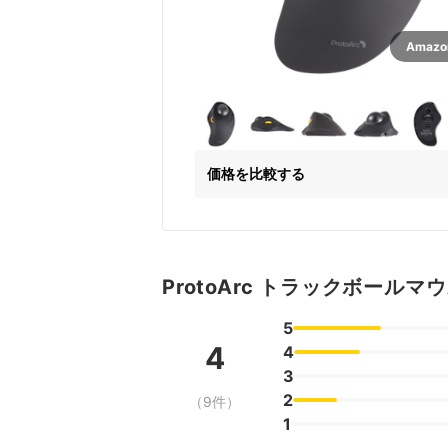
Amaz
価格を比較する
ProtoArc トラックボールマ
5
4
4
3
2
（9件）
1