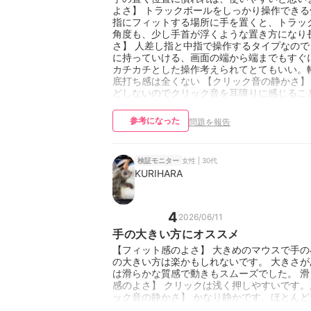
よさ】 トラックボールをしっかり操作でき
指にフィットする場所に手を置くと、トラッ
角度も、少し手首が浮くような置き方になり
さ】 人差し指と中指で操作するタイプなの
に持っていける、画面の端から端までもすぐ
カチカチとした操作考えられてとてもいい。
底打ち感は全くない 【クリック音の静かさ】
どしないのでクリック音を耳障りに感じるこ
参考になった
問題を報告
女性 | 30代
検証モニター
KURIHARA
4
2026/06/11
手の大きい方にオススメ
【フィット感のよさ】 大きめのマウスで手の
の大きい方は楽かもしれないです。 大きさが
は滑らかな質感で動きもスムーズでした。 滑
感のよさ】 クリックは浅く押しやすいです。
ック音の静かさ】 かなり静かです。ほとん