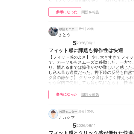
参考になった
問題を報告
男性 | 20代
検証モニター
さとう
5
2026/06/11
フィット感に課題も操作性は快適
【フィット感のよさ】 少し大きすぎてフィッ
で、カーソルもスムーズに移動した。一方で
り、慣れるまでは操作がやや難しいと感じた。
し込み量も適度だった。押下時の反発も自然
ク音の静かさ】 クリック音は小さく抑えら
かな室内で使用しても音が気にならず、快適
参考になった
問題を報告
男性 | 30代
検証モニター
ナカシマ
5
2026/06/11
フィット感とクリック感が優れた快適