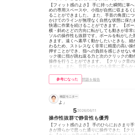
【フィット感のよさ】 手に持った瞬間に掌
めの専用スペースや、小指が自然に収まるく
ることができました。 また、手首の角度に
かけてのラインが無理なく自然な状態に保た
快適に作業を続けることができます。 【ボー
横・斜めとどの方向に転がしても動きが非常
ソルの操作性も抜群です。ボールを転がした
きます。遠くへ素早く動かしたいときも、細
わるため、ストレスなく非常に精度の高い操作
押すことができ、指への負担を感じさせない
ック後に指が跳ね返る力と次のクリックの動
操作を行うことができます。 【クリック音の
ません。また、音質そのものも非常に柔らか
いても聴覚的なストレスを感じることなく、
参考になった
問題を報告
検証モニター
よ」
5
2026/06/11
操作性抜群で静音性も優秀
【フィット感のよさ】 手のひらにおさまり手
きが滑らかで思った通りに操作できた 【クリ
た 【クリック音の静かさ】 一般的なものよ