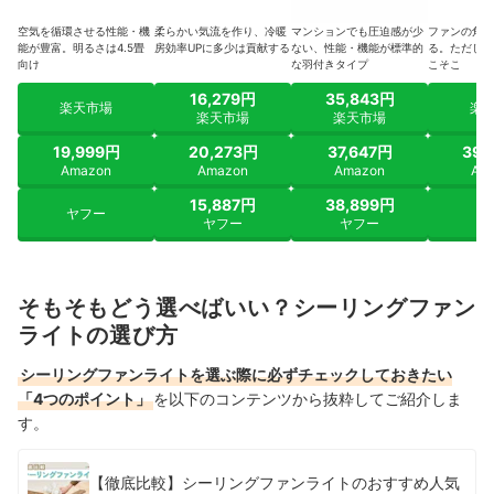
空気を循環させる性能・機
柔らかい気流を作り、冷暖
マンションでも圧迫感が少
ファンの角度
能が豊富。明るさは4.5畳
房効率UPに多少は貢献する
ない、性能・機能が標準的
る。ただし空
向け
な羽付きタイプ
こそこ
16,279円
35,843円
楽天市場
楽
楽天市場
楽天市場
19,999円
20,273円
37,647円
39,
Amazon
Amazon
Amazon
Am
15,887円
38,899円
ヤフー
ヤ
ヤフー
ヤフー
そもそもどう選べばいい？シーリングファン
ライトの選び方
シーリングファンライトを選ぶ際に必ずチェックしておきたい
「4つのポイント」
を以下のコンテンツから抜粋してご紹介しま
す。
【徹底比較】シーリングファンライトのおすすめ人気