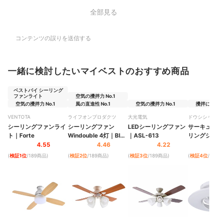
全部見る
コンテンツの誤りを送信する
一緒に検討したいマイベストのおすすめ商品
ベストバイ シーリング
ファンライト
空気の攪拌力 No.1
空気の攪拌力 No.1
風の直進性 No.1
空気の攪拌力 No.1
攪拌に関わ
VENTOTA
ライフオンプロダクツ
大光電気
ドウシシャ
シーリングファンライ
シーリングファン
LEDシーリングファン
サーキュラ
ト
｜
Forte
Windouble 4灯
｜
BIG-
｜
ASL-613
リングシリ
101
グモデル
｜
4.55
4.46
4.22
SW12CM
(
検証1位
/189商品
)
(
検証2位
/189商品
)
(
検証3位
/189商品
)
(
検証4位
/1