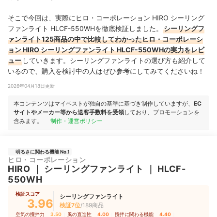
そこで今回は、実際にヒロ・コーポレーション HIRO シーリング
ファンライト HLCF-550WHを徹底検証しました。
シーリングフ
ァンライト125商品の中で比較してわかったヒロ・コーポレーシ
ョン HIRO シーリングファンライト HLCF-550WHの実力をレビ
ュー
していきます。シーリングファンライトの選び方も紹介して
いるので、購入を検討中の人はぜひ参考にしてみてくださいね！
2026年04月18日更新
本コンテンツはマイベストが独自の基準に基づき制作していますが、
EC
サイトやメーカー等から送客手数料を受領
しており、プロモーションを
含みます。
制作・運営ポリシー
明るさに関わる機能 No.1
ヒロ・コーポレーション
HIRO
｜
シーリングファンライト
｜
HLCF-
550WH
検証スコア
シーリングファンライト
3.96
検証7位
/189商品
空気の攪拌力
3.50
｜
風の直進性
4.00
｜
攪拌に関わる機能
4.40
｜