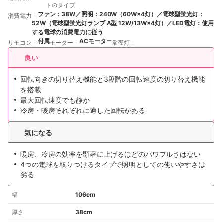
トのタイプ
ファン：38W／照明：240W（60W×4灯）／電球型蛍光灯：
消費電力
52W（電球型蛍光灯ランプ A型 12W/13W×4灯）／LED電灯：使用
する電球の消費電力に従う
付属
ACモーター
リモコン
モーター
常夜灯
良い
回転向きの切り替え機能と3段階の回転速度の切り替え機能
を搭載
最大回転速度でも静か
冷房・暖房それぞれに適した回転がある
気になる
暖房、冷房の効率を顕著に上げるほどのパワフルさはない
4つの電球を取りつけるタイプで照明としての使いやすさは
劣る
幅
106cm
厚さ
38cm