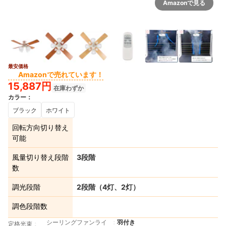
Amazonで見る
最安価格
Amazonで売れています！
15,887円
在庫わずか
カラー
：
ブラック
ホワイト
回転方向切り替え
可能
風量切り替え段階
3段階
数
調光段階
2段階（4灯、2灯）
調色段階数
シーリングファンライ
羽付き
定格光束