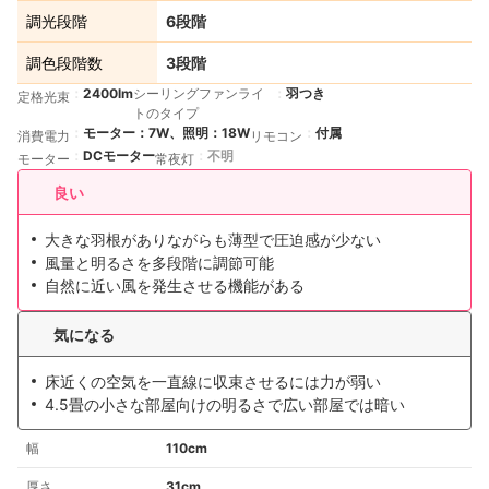
調光段階
6段階
調色段階数
3段階
2400lm
シーリングファンライ
羽つき
定格光束
トのタイプ
モーター：7W、照明：18W
付属
消費電力
リモコン
DCモーター
不明
モーター
常夜灯
良い
大きな羽根がありながらも薄型で圧迫感が少ない
風量と明るさを多段階に調節可能
自然に近い風を発生させる機能がある
気になる
床近くの空気を一直線に収束させるには力が弱い
4.5畳の小さな部屋向けの明るさで広い部屋では暗い
幅
110cm
厚さ
31cm