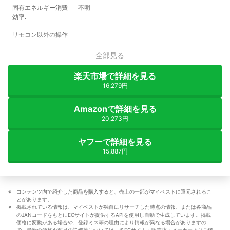
固有エネルギー消費
不明
効率.
リモコン以外の操作
全部見る
楽天市場で詳細を見る
16,279円
Amazonで詳細を見る
20,273円
ヤフーで詳細を見る
15,887円
コンテンツ内で紹介した商品を購入すると、売上の一部がマイベストに還元されるこ
とがあります。
掲載されている情報は、マイベストが独自にリサーチした時点の情報、または各商品
のJANコードをもとにECサイトが提供するAPIを使用し自動で生成しています。掲載
価格に変動がある場合や、登録ミス等の理由により情報が異なる場合がありますの