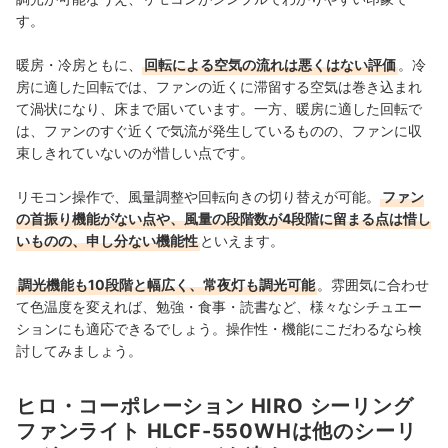
す。
暖房・冷房ともに、
回転による空気の流れは悪くはない評価
。冷
房に適した回転では、ファンの近くに滞留する空気は巻き込まれ
て渦状になり、床まで届いています。一方、暖房に適した回転で
は、ファンのすぐ近くで気流が発生しているものの、ファンに収
束しきれていないのが惜しい点です。
リモコン操作で、風量調整や回転向きの切り替えが可能。
ファン
の首振り機能がない点や、風量の段階数が4段階に留まる点は惜し
いものの、申し分ない機能性
といえます。
調光機能も10段階と幅広く、常夜灯も調光可能
。雰囲気に合わせ
て色温度を変えれば、勉強・食事・読書など、様々なシチュエー
ションにも適応できるでしょう。操作性・機能にこだわるなら検
討してみましょう。
ヒロ・コーポレーション HIRO シーリング
ファンライト HLCF-550WHは他のシーリ