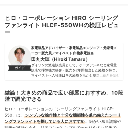
ヒロ・コーポレーション HIRO シーリング
ファンライト HLCF-550WHの検証レビュ
ー
家電製品アドバイザー・家電製品エンジニア・元家電メ
ーカー販売員／マイベスト 白物家電担当
田丸大暉（Hiroki Tamaru）
ダイソンの派遣販売員として、ケーズデンキなど家電量
ガイド
販店で掃除機の接客・販売を2年間担当した経験を持つ。
マイベストへ入社後はその経験を活かし空気清浄機・除
…続きを読む
湿機・オイルヒーター・スティッククリーナーなど季節
家電・空調家電や掃除機をはじめ白物家電全般を専門に
ガイドを担当し、日立やシャープ、パナソニックなどの
結論！大きめの商品で広い部屋におすすめ。10段
総合家電メーカーから、ダイニチ工業・Sharkなどの専門
階で調光できる
メーカーまで、150以上の家電製品を比較検証してきた。
毎日使う家電製品だからこそ、本当によい商品を誰もが
ヒロ・コーポレーションの「シーリングファンライト HLCF-
簡単に選べるように、性能はもちろん省エネ性能やお手
550」は、
シンプルな操作性と十分な機能性を兼ね備えたシーリ
入れのしやすさまでひとつひとつ丁寧に確認しながらコ
ングファンライトを探している人におすすめ
。細かい風量調節や
ンテンツ制作を行う。
田丸大暉（Hiroki Tamaru）のプロフィール
調光が可能なうえ、リモコンがシンプルでわかりやすい印象で