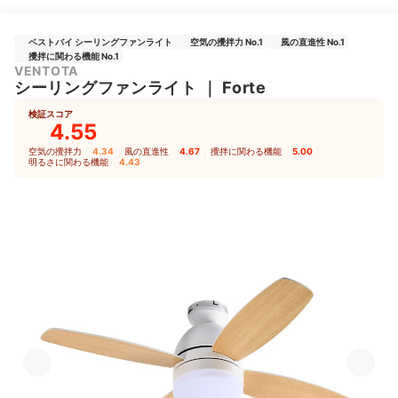
ベストバイ シーリングファンライト
空気の攪拌力 No.1
風の直進性 No.1
攪拌に関わる機能 No.1
VENTOTA
シーリングファンライト
｜
Forte
検証スコア
4.55
空気の攪拌力
4.34
｜
風の直進性
4.67
｜
攪拌に関わる機能
5.00
｜
明るさに関わる機能
4.43