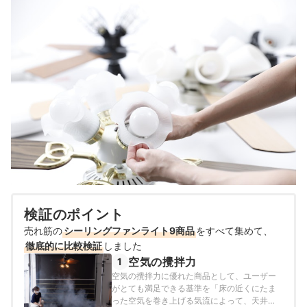
検証のポイント
売れ筋の
シーリングファンライト9商品
をすべて集めて、
徹底的に比較検証
しました
空気の攪拌力
1
空気の攪拌力に優れた商品として、ユーザー
がとても満足できる基準を「床の近くにたま
った空気を巻き上げる気流によって、天井付