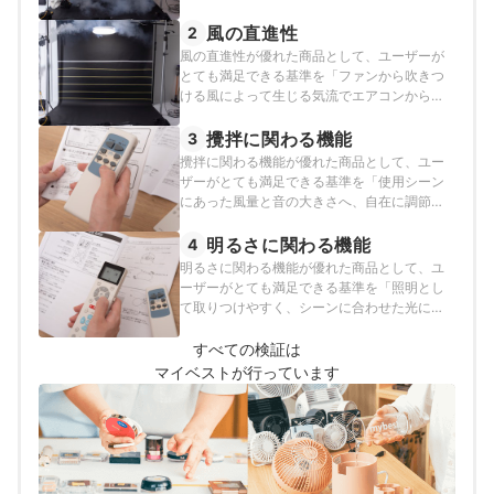
近にたまるあたたかい空気を部屋中に循環で
きるもの」とし、以下の方法で各商品の検証
風の直進性
2
を行いました。
風の直進性が優れた商品として、ユーザーが
とても満足できる基準を「ファンから吹きつ
ける風によって生じる気流でエアコンから出
る冷たい風が十分に降り注ぎ、空気の流れを
感じることで体感温度を下げられるもの」と
攪拌に関わる機能
3
し、以下の方法で各商品の検証を行いまし
攪拌に関わる機能が優れた商品として、ユー
た。
ザーがとても満足できる基準を「使用シーン
にあった風量と音の大きさへ、自在に調節で
きる商品」とし、以下の方法で各商品の検証
を行いました。
明るさに関わる機能
4
明るさに関わる機能が優れた商品として、ユ
ーザーがとても満足できる基準を「照明とし
て取りつけやすく、シーンに合わせた光に使
い分けられる商品」とし、以下の方法で各商
品の検証を行いました。
すべての検証は
マイベストが行っています