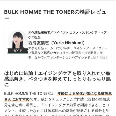
BULK HOMME THE TONERの検証レビュ
ー
元化粧品開発者／マイベスト コスメ・スキンケア・ヘア
ケア担当
西海友梨恵（Yurie Nishiumi）
大手化粧品メーカーにて7年間、スキンケア・メイクアッ
ガイド
プ製品など幅広いカテゴリーの新商品・技術開発に従
事。なかでもファンデーションやアイシャドウ、口紅な
…続きを読む
どの技術開発を専門とし、日本国内はもちろん海外市場
向けの商品開発も多数経験。 現在はマイベストで年間
1500点以上のコスメを比較検証。開発現場で培った知識
はじめに結論！エイジングケアを取り入れたい敏
をもとに、成分や処方の背景をふまえながら、専門的な
感肌向き。ベタつきを抑えてしっとりもっちり肌
内容もユーザーにわかりやすく伝えることを大切にしな
に
がらコンテンツを制作している。
西海友梨恵（Yurie Nishiumi）のプロフィール
BULK HOMME THE TONERは、
年齢による変化が気になる敏感肌
さんにおすすめ
です。成分をチェックした専門家は複数の整肌成
分を含む点に着目し、「エイジングケア効果が期待できる」とコ
メント。比較したなかには敏感肌への刺激が懸念される成分を配