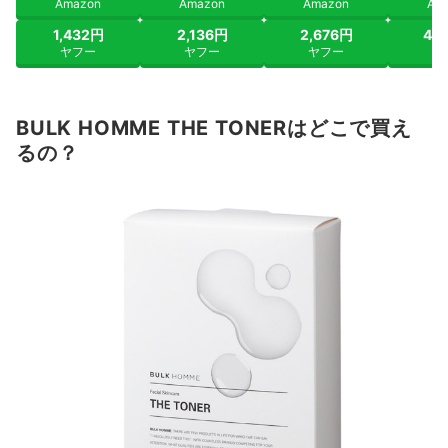
Amazon
Amazon
Amazon
Am
1,432円
2,136円
2,676円
4,
ヤフー
ヤフー
ヤフー
ヤ
BULK HOMME THE TONERはどこで買え
るの？