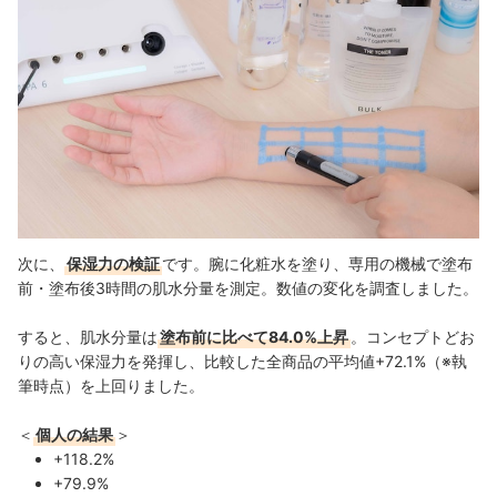
次に、
保湿力の検証
です。腕に化粧水を塗り、専用の機械で塗布
前・塗布後3時間の肌水分量を測定。数値の変化を調査しました。
すると、肌水分量は
塗布前に比べて84.0%上昇
。コンセプトどお
りの高い保湿力を発揮し、比較した全商品の平均値+72.1%（※執
筆時点）を上回りました。
＜
個人の結果
＞
+118.2%
+79.9%