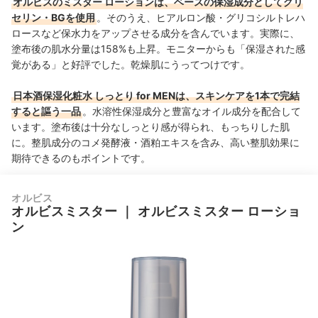
オルビスのミスター ローションは、ベースの保湿成分としてグリ
セリン・BGを使用
。そのうえ、ヒアルロン酸・グリコシルトレハ
ロースなど保水力をアップさせる成分を含んでいます
。実際に、
塗布後の肌水分量は158%も上昇。モニターからも「保湿された感
覚がある」と好評でした。乾燥肌にうってつけです。
日本酒保湿化粧水 しっとり for MENは、
スキンケアを1本で完結
すると謳う一品
。水溶性保湿成分と豊富なオイル成分を配合して
います。塗布後は十分なしっとり感が得られ、もっちりした肌
に。整肌成分のコメ発酵液・酒粕エキスを含み、高い整肌効果に
期待できるのもポイントです。
オルビス
オルビスミスター
｜
オルビスミスター ローショ
ン