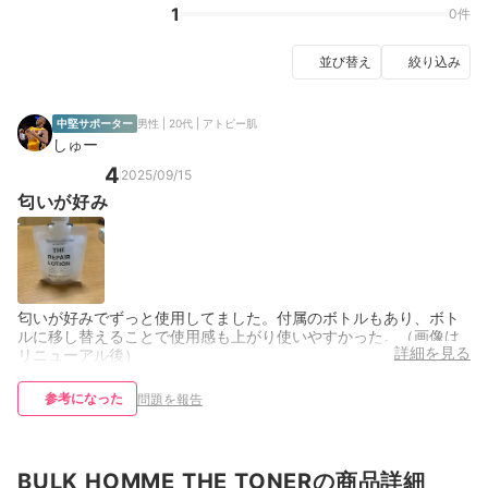
1
0件
並び替え
絞り込み
中堅サポーター
男性 | 20代 | アトピー肌
しゅー
4
2025/09/15
匂いが好み
匂いが好みでずっと使用してました。付属のボトルもあり、ボト
ルに移し替えることで使用感も上がり使いやすかった。（画像は
詳細を見る
リニューアル後）
参考になった
問題を報告
BULK HOMME THE TONERの商品詳細