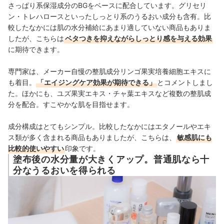
さっぱり系保湿成分のBGをベースに配合しています。グリセリ
ン・トレハロースといったしっとり系のうるおい成分も含有。比
較したなかには肌の水分補給にあまり適していない商品もありま
したが、こちらは
ベタつきを抑えながらしっとり感を与える効果
に期待できます。
専門家は、メーカー自慢の整肌成分リンゴ果実培養細胞エキスに
も着目。
「エイジングケア効果が期待できる」
とコメントしまし
た。ほかにも、ユズ果実エキス・チャ葉エキスなど複数の整肌成
分を配合。すこやかな肌を目指せます。
成分構成はとてもシンプル。比較したなかにはエタノールやエキ
ス類が多く含まれる商品もありましたが、こちらは、
敏感肌にも
比較的使いやすい
印象です。
塗布後の水分量が大きくアップ。普通肌なら十
分なうるおいを得られる