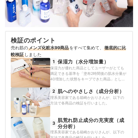
検証のポイント
売れ筋の
メンズ化粧水99商品
をすべて集めて、
徹底的に比
較検証
しました
保湿力（水分増加量）
1
保湿力が優れた商品としてユーザーがとても
満足できる基準を「塗布2時間後の肌水分量が
40増加した状態をキープできた商品」とし、
以下の方法で各商品の検証を行いました。
肌へのやさしさ（成分分析）
2
理系美容家である箱崎かおりさんが、以下の
方法で各商品の検証を行いました。
肌荒れ防止成分の充実度（成
3
分分析）
理系美容家である箱崎かおりさんが、以下の
方法で各商品の検証を行いました。