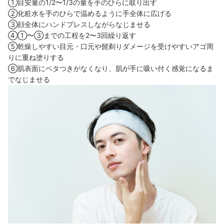
①目安量の1/2〜1/3の量を手のひらに取り出す
②化粧水を手のひらで温めるように手全体に広げる
③顔全体にハンドプレスしながらなじませる
④①〜③までの工程を2〜3回繰り返す
⑤乾燥しやすい目元・口元や髭剃りダメージを受けやすいアゴ周
りに重ね塗りする
⑥肌表面にベタつきがなくなり、肌が手に吸い付く感覚になるま
でなじませる