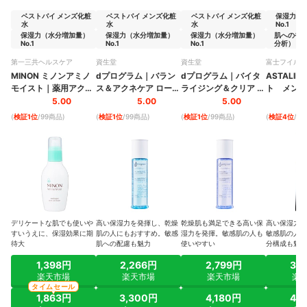
ベストバイ メンズ化粧
ベストバイ メンズ化粧
ベストバイ メンズ化粧
保湿力（
水
水
水
No.1
保湿力（水分増加量）
保湿力（水分増加量）
保湿力（水分増加量）
肌へのや
No.1
No.1
No.1
分析） No.
第一三共ヘルスケア
資生堂
資生堂
富士フイルム
MINON
ミノンアミノ
dプログラム
｜
バラン
dプログラム
｜
バイタ
ASTALIFT
モイスト
｜
薬用アクネ
ス＆アクネケア ローシ
ライジング＆クリア ロ
ト メン
｜
ケア ローション
ョン EX
ーション EX
スチャライ
5.00
5.00
5.00
(
検証1位
/99商品
)
(
検証1位
/99商品
)
(
検証1位
/99商品
)
(
検証4位
/9
デリケートな肌でも使いや
高い保湿力を発揮し、乾燥
乾燥肌も満足できる高い保
高い保湿力が
すいうえに、保湿効果に期
肌の人にもおすすめ。敏感
湿力を発揮。敏感肌の人も
敏感肌の人が
待大
肌への配慮も魅力
使いやすい
分構成も魅力
1,398円
2,266円
2,799円
3,
楽天市場
楽天市場
楽天市場
楽
タイムセール
1,863円
3,300円
4,180円
4,