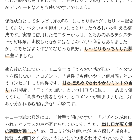
合した商品もありましたが、こちらはシンプルなつくりです。肌
がデリケートなときも使いやすいでしょう。
保湿成分としてさっぱり系のBG・しっとり系のグリセリンを配合
しており、ベタつきを抑えつつしっとりしたうるおいを叶える構
成です。実際に使用したモニターからは、とろみのあるテクスチ
ャが好印象。比較したなかにはなじみづらい商品もありました
が、こちらはよく伸びてなじみも良好。
しっとりもっちりした肌
に
整いました。
塗布後の肌について、モニターは「うるおい感が強い」「ベタつ
きを感じない」とコメント。「男性でも使いやすい使用感」とい
うコンセプトにも納得です。
甘さ控えめでさわやかなミントの香
り
も好印象。「ニオイが強い」という口コミに反し、「あまり強
くない」「食事の邪魔をしない」とコメントが集まりました。好
みが分かれる心配は少ない印象です。
チューブ式の容器には、「片手で開けやすい」「デザインがおし
ゃれ」とプラスの声が寄せられています。ただ、
出し口が広く量
の調節が難しい
ため、口コミどおり使いづらさを感じる場合も。
比較した細口タイプのように少しずつ出るわけではないので、は