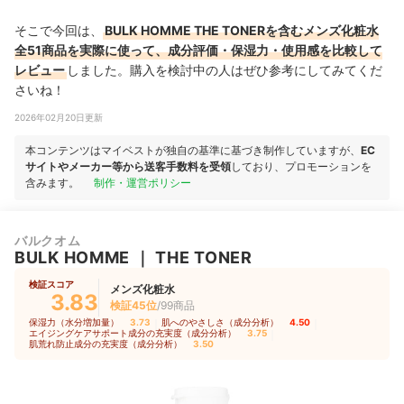
そこで今回は、
BULK HOMME THE TONERを含むメンズ化粧水
全51商品を実際に使って、成分評価・保湿力・使用感を比較して
レビュー
しました。購入を検討中の人はぜひ参考にしてみてくだ
さいね！
2026年02月20日更新
本コンテンツはマイベストが独自の基準に基づき制作していますが、
EC
サイトやメーカー等から送客手数料を受領
しており、プロモーションを
含みます。
制作・運営ポリシー
バルクオム
BULK HOMME
｜
THE TONER
検証スコア
メンズ化粧水
3.83
検証45位
/99商品
保湿力（水分増加量）
3.73
｜
肌へのやさしさ（成分分析）
4.50
｜
エイジングケアサポート成分の充実度（成分分析）
3.75
｜
肌荒れ防止成分の充実度（成分分析）
3.50