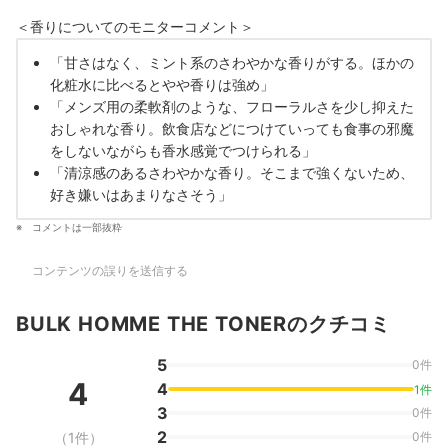
＜香りについてのモニターコメント＞
「甘さはなく、ミント系のさわやかな香りがする。ほかの
化粧水に比べるとやや香りは強め」
「メンズ用の柔軟剤のような、フローラルさを少し抑えた
おしゃれな香り。飲食店などにつけていっても食事の邪魔
をしないながらも香水感覚でつけられる」
「清涼感のあるさわやかな香り。そこまで強くないため、
好き嫌いはあまりなさそう」
コメントは一部抜粋
コンテンツの誤りを送信する
BULK HOMME THE TONERのクチコミ
5
0件
4
4
1件
3
0件
2
（1件）
0件