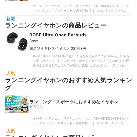
オーディオテクニカ | ワイヤレスイヤホン | ATH-CKS330XBT-BK, プ
リンストン | ノイズキャンセル機能搭載 ワイヤレス ネックバンド型
イヤホン | ED-W280NBPRO-BK, ラディウス | オープンイヤー型ワイ
新着
ヤレスイヤホン | HP-H100BTBG, オーム電機 | ワイヤレススポーツイ
ランニングイヤホンの商品レビュー
ヤホン | HP-W155N, オーム電機 | ウォーキングイヤホン | HP-
W160N
BOSE Ultra Open Earbuds
Bose
|
完全ワイヤレスイヤホン
28,768円
Bose Ultra Open Earbudsは、外音を取り入れつつもBoseらしい低音
を楽しみたい人におすすめです。オープンタイプながらBoseらしい厚
みのある低音を楽しめたのが魅力。比較した同社のカナル型には及ば
ないものの、むしろ低音がちょうどよく聞きやすともいえます。試聴
人気
したモニターから「低音の迫力と広がり方が顕著で、音の厚みがあ
ランニングイヤホンのおすすめ人気ランキン
る」と満足する声が相次ぎました。同じイヤーカフ型のHUAWEI
FreeClipと比べても低音と迫力が感じやすいでしょう。中・高音域の
グ
再現性も申し分ありません。一部モニターから「こもりがちで音の芯
に欠けている」との声もあったものの、「響きのよさがあり聴いてて
気持ちいい」と絶賛するコメントが多数。音域のバランスが整ってお
ランニング・スポーツにおすすめなイヤホン
り、「音のクオリティに優れている」との評判にも頷けます。耳を塞
108商品
がない形状により、音の広がりや立体感も十分に味わえました。「オ
ープンタイプとは思えない没入感」との口コミどおり、モニターから
も「音に包まれる感じと厚みの両方を感じられる」と好評。Bose
オーディオテクニカ | ワイヤレスイヤホン | ATH-CKS330XBT-BK, プ
Musicアプリでは音質ごとの細かなイコライザー調節もできるので、
リンストン | ノイズキャンセル機能搭載 ワイヤレス ネックバンド型
好みのサウンドにカスタマイズしてとことん楽曲を楽しめますよ。一
イヤホン | ED-W280NBPRO-BK, ラディウス | オープンイヤー型ワイ
方で、モニターからやや解像度に欠けるとの声も。「音同士が重なり
人気
ヤレスイヤホン | HP-H100BTBG, オーム電機 | ワイヤレススポーツイ
団子になっている」「かすかなノイズがかかっている」との指摘が散
ヤホン | HP-W155N, オーム電機 | ウォーキングイヤホン | HP-