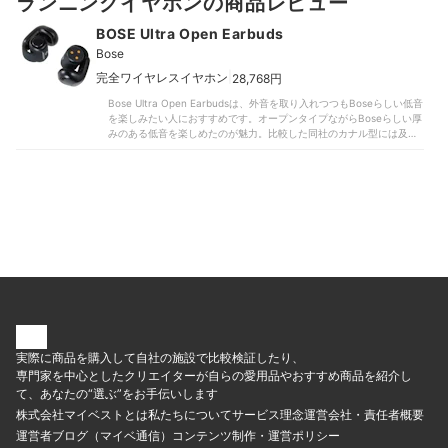
ランニングイヤホンの商品レビュー
見され、評価が伸び悩みました。マルチポイント・着脱検知に非対応
W160N
で利便性も物足りず、オープンタイプなので騒がしい場所での使用に
BOSE Ultra Open Earbuds
も不向き。遮音して音楽をじっくり楽しみたい人はやはりカナル型を
検討するとよいでしょう。価格も約4万円（※執筆時点）とかなり高
Bose
級。とはいえ、ながら聴きしつつも低音をしっかり感じられるハイク
|
完全ワイヤレスイヤホン
28,768円
オリティなイヤホンといえます。耳を塞がずにBoseらしいサウンドを
日常的に楽しみたい人は購入を検討してみてもよいでしょう。
Bose Ultra Open Earbudsは、外音を取り入れつつもBoseらしい低音
を楽しみたい人におすすめです。オープンタイプながらBoseらしい厚
みのある低音を楽しめたのが魅力。比較した同社のカナル型には及ば
ないものの、むしろ低音がちょうどよく聞きやすともいえます。試聴
したモニターから「低音の迫力と広がり方が顕著で、音の厚みがあ
る」と満足する声が相次ぎました。同じイヤーカフ型のHUAWEI
FreeClipと比べても低音と迫力が感じやすいでしょう。中・高音域の
再現性も申し分ありません。一部モニターから「こもりがちで音の芯
に欠けている」との声もあったものの、「響きのよさがあり聴いてて
気持ちいい」と絶賛するコメントが多数。音域のバランスが整ってお
り、「音のクオリティに優れている」との評判にも頷けます。耳を塞
がない形状により、音の広がりや立体感も十分に味わえました。「オ
ープンタイプとは思えない没入感」との口コミどおり、モニターから
も「音に包まれる感じと厚みの両方を感じられる」と好評。Bose
Musicアプリでは音質ごとの細かなイコライザー調節もできるので、
好みのサウンドにカスタマイズしてとことん楽曲を楽しめますよ。一
方で、モニターからやや解像度に欠けるとの声も。「音同士が重なり
実際に商品を購入して自社の施設で比較検証したり、
団子になっている」「かすかなノイズがかかっている」との指摘が散
見され、評価が伸び悩みました。マルチポイント・着脱検知に非対応
専門家を中心としたクリエイターが自らの愛用品やおすすめ商品を紹介し
で利便性も物足りず、オープンタイプなので騒がしい場所での使用に
て、あなたの“選ぶ”をお手伝いします
も不向き。遮音して音楽をじっくり楽しみたい人はやはりカナル型を
株式会社マイベストとは
私たちについて
サービス理念
運営会社・責任者概要
検討するとよいでしょう。価格も約4万円（※執筆時点）とかなり高
級。とはいえ、ながら聴きしつつも低音をしっかり感じられるハイク
運営者ブログ（マイベ通信）
コンテンツ制作・運営ポリシー