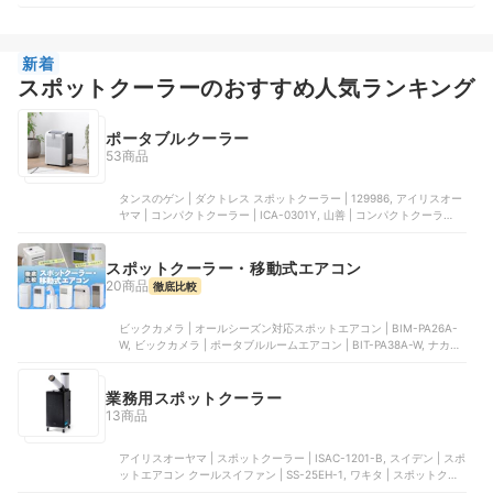
新着
スポットクーラーのおすすめ人気ランキング
ポータブルクーラー
53商品
タンスのゲン | ダクトレス スポットクーラー | 129986, アイリスオー
ヤマ | コンパクトクーラー | ICA-0301Y, 山善 | コンパクトクーラー |
YEC-RD03, ナカトミ | ミニクーラー | MAC-10, ナカトミ | ポータブ
ルミニクーラー | PMC-8A
スポットクーラー・移動式エアコン
20商品
徹底比較
ビックカメラ | オールシーズン対応スポットエアコン | BIM-PA26A-
W, ビックカメラ | ポータブルルームエアコン | BIT-PA38A-W, ナカト
ミ | スポットクーラー ポータブルクーラー | MAC-20N, 山善 | スポッ
トクーラー | YEC-S23(W), タンスのゲン | スポットクーラー
業務用スポットクーラー
13商品
アイリスオーヤマ | スポットクーラー | ISAC-1201-B, スイデン | スポ
ットエアコン クールスイファン | SS-25EH-1, ワキタ | スポットクー
ラー | MSC25A, スイデン | クールスイファン 2口スタンダードタイプ