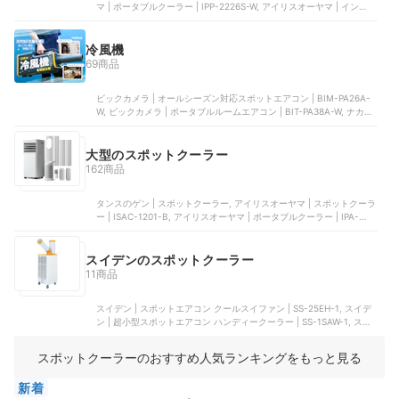
マ | ポータブルクーラー | IPP-2226S-W, アイリスオーヤマ | インバー
ターポータブルクーラー | IPP-2226SV-W, アイリスオーヤマ | ポータ
ブルクーラー | IPA-3526U-W, アイリスオーヤマ | コンパクトクーラ
ー スポットクーラー | ICP-0302Y-W
冷風機
69商品
ビックカメラ | オールシーズン対応スポットエアコン | BIM-PA26A-
W, ビックカメラ | ポータブルルームエアコン | BIT-PA38A-W, ナカト
ミ | スポットクーラー ポータブルクーラー | MAC-20N, 山善 | スポッ
トクーラー | YEC-S23(W), タンスのゲン | スポットクーラー
大型のスポットクーラー
162商品
タンスのゲン | スポットクーラー, アイリスオーヤマ | スポットクーラ
ー | ISAC-1201-B, アイリスオーヤマ | ポータブルクーラー | IPA-
3526U-W, ビックカメラ | オールシーズン対応スポットエアコン |
BIM-PA26A-W, アイリスオーヤマ | ポータブルクーラー冷房専用 |
IPA-2222G
スイデンのスポットクーラー
11商品
スイデン | スポットエアコン クールスイファン | SS-25EH-1, スイデ
ン | 超小型スポットエアコン ハンディークーラー | SS-1SAW-1, スイ
デン | クールスイファン 2口スタンダードタイプ | SS-52EJ-3, スイデ
ン | クールスイファン | SS-28DJ-3, スイデン | スポットエアコン |
スポットクーラーのおすすめ人気ランキングをもっと見る
SS-25EL-1T
新着