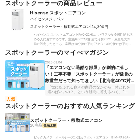
スポットクーラーの商品レビュー
Hisense スポットエアコン
ハイセンスジャパン
|
スポットクーラー・移動式エアコン
24,300円
ハイセンス スポットエアコン HPAC-22Hは、パワフルな冷房性能を求
める人におすすめです。室温約30℃の部屋で冷房23℃・風量最大の
強に設定したところ、室温は10分後に平均27.1℃・30分後には平均
25.4℃まで下がりました。比較した半数以上の商品は30分後でも
スポットクーラーのマイべマガジン
26℃以上だったなか、優秀な結果です。電気代も1時間あたり17.98円
と、比較的安く抑えられていますよ。また、運転開始5分後の最大風速
2025.08.04
は7.30m/s・風温の最低値は平均13.4℃を記録しました。比較したな
「エアコンない過酷な部屋」が劇的に涼し
かには風速5m/s・風温20℃程度の商品も多かったことをふまえる
と、強くて冷たい風を届ける力に長けています。吹き出し口は正面に
い！工事不要「スポットクーラー」が猛暑の
あるのでまっすぐに風が届きやすく、ダイレクトに風を浴びて涼みや
救世主だって知ってほしい【北海道40℃対策
すいでしょう。リモコン付きで使い勝手も優れています。タイマー機
能を搭載しており、オン・オフタイマーはどちらも具体的な時刻を設
にも！】
「世にあふれる数々の商品のなかから一体どれを
定可能。除湿機能があるため部屋干しなどにも活用できます。また、
選べばいいの？」という疑問に答えるべく、"1番
排水処理の手間も少なめです。ノンドレン式を採用しているため、比
いいもの"を探して日々検証している『マイベス
人気
較したタンク式の商品のように定期的に処理する必要はありません。
ト』。のべ3万2000点もの商品・サービスを使い比
スポットクーラーのおすすめ人気ランキング
設置もスムーズに行えます。付属の窓パネルはドライバー不要のネジ
べたなかから、テーマ別にベストバイ・アイテム
でサイズ調整が可能。レール接続アタッチメント・すき間シール・防
を紹介していくのが本特集です。今回は「#暑さ対
虫網といった付属品が充実しているため、DIYが苦手な人でも設置し
策」をテーマに、今注目の、工事不要で置き型の
やすいでしょう。本体重量は21.66kgあるものの、移動に便利なキャ
スポットクーラー・移動式エアコン
エアコンとして使える「スポットクーラー」のな
スター付きなので負担なく動かせますよ。口コミに「音は大きめ」と
かから、11商品中1位となった商品をピックアッ
20商品
徹底比較
あったとおり、運転音は最大で55.7dBと大きめでしたが、比較した商
プ。もともと部屋にエアコンがつけられない、修
品内で特別うるさかったわけではありません。総合的に見てもデメリ
理を頼んでいるけれど時間がかかるなど、さまざ
ビックカメラ | オールシーズン対応スポットエアコン | BIM-PA26A-
ットらしいデメリットは見当たらず、素早く部屋を冷やしやすいの
まな理由で一般的な壁掛けエアコンが使えない人