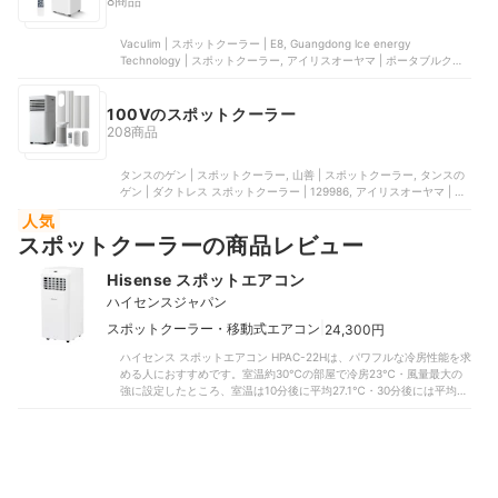
8商品
Vaculim | スポットクーラー | E8, Guangdong lce energy
Technology | スポットクーラー, アイリスオーヤマ | ポータブルクー
ラー冷房専用 | IPA-3523G, 山善 | 移動式エアコン | YEC-P291,
MAXZEN | 8畳用スポットエアコン | JCF-MX803-WH
100Vのスポットクーラー
208商品
タンスのゲン | スポットクーラー, 山善 | スポットクーラー, タンスの
ゲン | ダクトレス スポットクーラー | 129986, アイリスオーヤマ | ス
ポットクーラー | ISAC-1201-B, アイリスオーヤマ | ポータブルクーラ
人気
ー | IPA-3526U-W
スポットクーラーの商品レビュー
Hisense スポットエアコン
ハイセンスジャパン
|
スポットクーラー・移動式エアコン
24,300円
ハイセンス スポットエアコン HPAC-22Hは、パワフルな冷房性能を求
める人におすすめです。室温約30℃の部屋で冷房23℃・風量最大の
強に設定したところ、室温は10分後に平均27.1℃・30分後には平均
25.4℃まで下がりました。比較した半数以上の商品は30分後でも
26℃以上だったなか、優秀な結果です。電気代も1時間あたり17.98円
と、比較的安く抑えられていますよ。また、運転開始5分後の最大風速
は7.30m/s・風温の最低値は平均13.4℃を記録しました。比較したな
かには風速5m/s・風温20℃程度の商品も多かったことをふまえる
と、強くて冷たい風を届ける力に長けています。吹き出し口は正面に