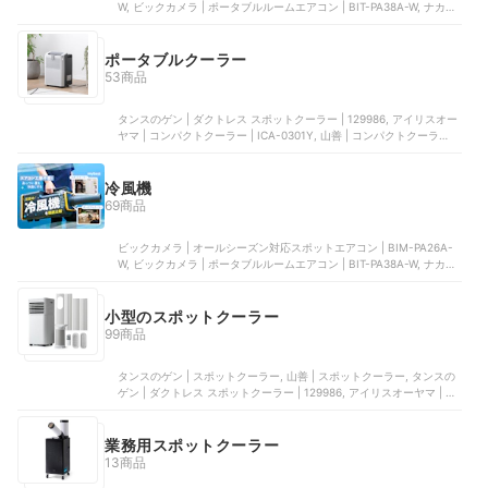
W, ビックカメラ | ポータブルルームエアコン | BIT-PA38A-W, ナカト
で、エアコン代わりに使えるスポットクーラーがほしい人はぜひ購入
もいるでしょう。しかし、今年も猛暑日が続きそ
ミ | スポットクーラー ポータブルクーラー | MAC-20N, 山善 | スポッ
を検討してみてくださいね。＜おすすめな人＞直接冷たい風を浴びつ
うなため、クーラーがないのは命の危機ともいえ
トクーラー | YEC-S23(W), タンスのゲン | スポットクーラー
つ部屋全体を冷やしたい人リモコン・タイマー付きで使いやすいもの
る事態。体調を崩す前に、いますぐ暑さ対策でき
ポータブルクーラー
がほしい人設置や移動が簡単なスポットクーラーを探している人＜お
る最適な一台で猛暑を乗り切りましょう。壁掛け
すすめできない人＞とくになし
53商品
エアコンほど冷却能力は高くありませんが、それ
でも救世主になってくれることは間違いありませ
ん。また「歴史的高温」が襲来している北海道な
タンスのゲン | ダクトレス スポットクーラー | 129986, アイリスオー
ど、そもそもクーラーを備えていない人にも、ぜ
ヤマ | コンパクトクーラー | ICA-0301Y, 山善 | コンパクトクーラー |
ひ注目してほしいアイテムです。ただ、本気の暑
YEC-RD03, ナカトミ | ミニクーラー | MAC-10, ナカトミ | ポータブ
さがやってきたら、耐えるより逃げることを選択
ルミニクーラー | PMC-8A
してください。本コンテンツの情報は公開時点
冷風機
（2025年7月25日）のマイベストの情報をもとに執
69商品
筆しております。また、本コンテンツ内の価格情
報はすべて税込みで表記しております。
ビックカメラ | オールシーズン対応スポットエアコン | BIM-PA26A-
W, ビックカメラ | ポータブルルームエアコン | BIT-PA38A-W, ナカト
ミ | スポットクーラー ポータブルクーラー | MAC-20N, 山善 | スポッ
トクーラー | YEC-S23(W), タンスのゲン | スポットクーラー
小型のスポットクーラー
99商品
タンスのゲン | スポットクーラー, 山善 | スポットクーラー, タンスの
ゲン | ダクトレス スポットクーラー | 129986, アイリスオーヤマ | ポ
ータブルクーラー冷房専用 | IPA-2222G, ナカトミ | ミニクーラー |
MAC-10
業務用スポットクーラー
13商品