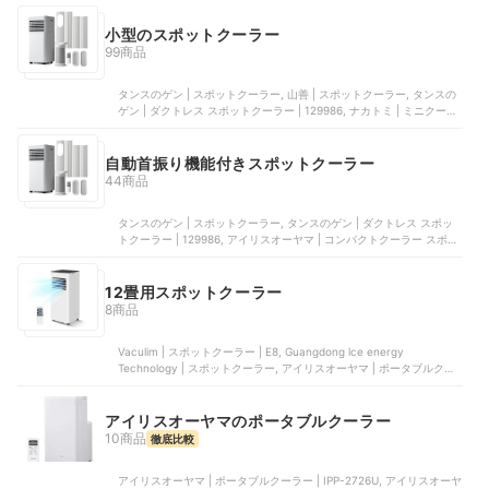
| SS-52EJ-3, スイデン | クールスイファン | SS-28DJ-3
小型のスポットクーラー
99商品
タンスのゲン | スポットクーラー, 山善 | スポットクーラー, タンスの
ゲン | ダクトレス スポットクーラー | 129986, ナカトミ | ミニクーラ
ー | MAC-10, アイリスオーヤマ | ポータブルクーラー冷房専用 | IPA-
2222G
自動首振り機能付きスポットクーラー
44商品
タンスのゲン | スポットクーラー, タンスのゲン | ダクトレス スポッ
トクーラー | 129986, アイリスオーヤマ | コンパクトクーラー スポッ
トクーラー | ICP-0302Y-W, アイリスオーヤマ | コンパクトクーラー |
ICA-0301G, ユアサプライムス | どこでもスモールクーラー | YNSC-
3D
12畳用スポットクーラー
8商品
Vaculim | スポットクーラー | E8, Guangdong lce energy
Technology | スポットクーラー, アイリスオーヤマ | ポータブルクー
ラー冷房専用 | IPA-3523G, 山善 | 移動式エアコン | YEC-P291,
MAXZEN | 8畳用スポットエアコン | JCF-MX803-WH
アイリスオーヤマのポータブルクーラー
10商品
徹底比較
アイリスオーヤマ | ポータブルクーラー | IPP-2726U, アイリスオーヤ