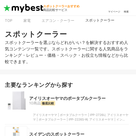
スポットクーラーおすすめ
商品比較サービス
マイページ
検索
スポットクーラー
TOP
家電
エアコン・クーラー
スポットクーラー
スポットクーラーを選ぶならどれがいい？を解決するおすすめ人
気コンテンツ一覧です。スポットクーラーに関する人気商品をラ
ンキング・レビュー・価格・スペック・お役立ち情報などから比
較できます。
主要なランキングから探す
アイリスオーヤマのポータブルクーラー
10商品
徹底比較
アイリスオーヤマ | ポータブルクーラー | IPP-2726U, アイリスオーヤ
マ | ポータブルクーラー | IPP-2226S-W, アイリスオーヤマ | インバー
ターポータブルクーラー | IPP-2226SV-W, アイリスオーヤマ | ポータ
ブルクーラー | IPA-3526U-W, アイリスオーヤマ | コンパクトクーラ
ー スポットクーラー | ICP-0302Y-W
スイデンのスポットクーラー