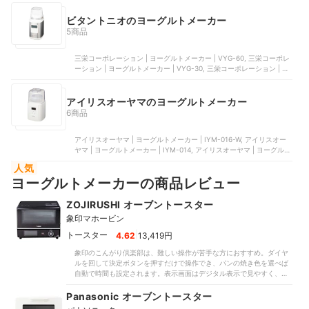
ーグルトメーカー | K-YM1-PA
ビタントニオのヨーグルトメーカー
5商品
三栄コーポレーション | ヨーグルトメーカー | VYG-60, 三栄コーポレ
ーション | ヨーグルトメーカー | VYG-30, 三栄コーポレーション | 発
酵メーカー | VEM-10, 三栄コーポレーション | ヨーグルトメーカー |
VYG-50-G, 三栄コーポレーション | 発酵メーカー | VFM-10-W
アイリスオーヤマのヨーグルトメーカー
6商品
アイリスオーヤマ | ヨーグルトメーカー | IYM-016-W, アイリスオー
ヤマ | ヨーグルトメーカー | IYM-014, アイリスオーヤマ | ヨーグルト
メーカー | KYM-014, アイリスオーヤマ | ヨーグルトメーカー |
人気
IYM011, アイリスオーヤマ | ヨーグルトメーカー | KYM-013
ヨーグルトメーカーの商品レビュー
ZOJIRUSHI オーブントースター
象印マホービン
|
トースター
4.62
13,419円
象印のこんがり倶楽部は、難しい操作が苦手な方におすすめ。ダイヤ
ルを回して決定ボタンを押すだけで操作でき、パンの焼き色を選べば
自動で時間も設定されます。表示画面はデジタル表示で見やすく、モ
ード選択も簡単です。1回目・2回目の焼きムラはほとんどなく安定し
て焼けました。芯まで熱が伝わり、耳までしっかり焼けます。ただ、
Panasonic オーブントースター
中身のしっとり感は弱く、裏面の焼き色が薄いのが残念。焼き上がり