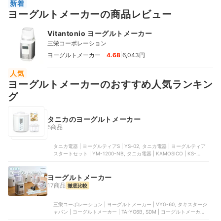
新着
VYG-50-G, 三栄コーポレーション | 発酵メーカー | VFM-10-W
ヨーグルトメーカーの商品レビュー
Vitantonio ヨーグルトメーカー
三栄コーポレーション
|
ヨーグルトメーカー
4.68
6,043円
人気
ヨーグルトメーカーのおすすめ人気ランキン
グ
タニカのヨーグルトメーカー
5商品
タニカ電器 | ヨーグルティアS | YS-02, タニカ電器 | ヨーグルティア
スタートセット | YM-1200-NB, タニカ電器 | KAMOSICO | KS-
02SC, タニカ電器 | ヨーグルティア | YS-01B
ヨーグルトメーカー
17商品
徹底比較
三栄コーポレーション | ヨーグルトメーカー | VYG-60, タキスタージ
ャパン | ヨーグルトメーカー | TA-YG6B, SDM | ヨーグルトメーカー,
アイリスオーヤマ | ヨーグルトメーカー | IYM-016-W, ラドンナ | ヨ