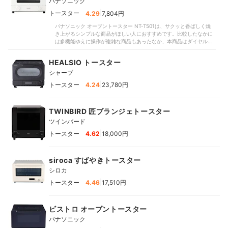
パナソニック
のクオリティが高いトースターをお探しの方は、別の商品をチェック
してみてください。
|
トースター
4.29
7,804円
パナソニック オーブントースター NT-T501は、サクッと香ばしく焼
き上がるシンプルな商品がほしい人におすすめです。比較したなかに
は多機能ゆえに操作が複雑な商品もあったなか、本商品はダイヤルで
火力と時間をセットするだけ。実際に使用したパン・料理研究家から
も「直感的に操作できる」と好評でした。気になる食パンの焼き上が
HEALSIO トースター
りは、サクサクと香ばしい仕上がりに。試食した専門家は「ほどよい
シャープ
甘みを感じる」とおいしさを評価しつつも、上位に多かった2万円前後
の高級トースターと比べて水分の抜けを指摘しました。しっとりとし
|
トースター
4.24
23,780円
たトーストよりも、こんがりサクサクとした食感を楽しみたい人にに
おすすめです。焼きムラや焦げを指摘する口コミとは裏腹に、4枚同時
に焼いても、おおむね均一に焼き色がつきました。ただし、連続で焼
TWINBIRD 匠ブランジェトースター
くとかなり色が濃くなってしまったため、焼き時間をうまく調節しな
いと焦げる可能性があります。続けて調理する時は、様子を見ながら
ツインバード
加熱してくださいね。シンプルな構造のため、お手入れも楽ちんで
|
トースター
す。庫内は広々としており、ヒーター同士も離れているためスムーズ
4.62
18,000円
に拭き掃除ができました。比較したなかには焼き網が取り外せない商
品もあったのに対し、本商品は焼き網・パンくずトレーを簡単に取り
外せます。手軽に掃除できて、清潔を保ちやすいですよ。価格は、執
siroca すばやきトースター
筆時点で税込11,000円（公式サイト参照）。トースターとしては高価
シロカ
な部類ですが、2万円を超える高級トースターのほうが仕上がりは上で
した。メーカーも「シンプルで優しいデザイン」を推していて、誰で
|
トースター
4.46
17,510円
も使える操作性を求めたい人向けといえます。おいしさを重視するな
ら、予算を上げてほかの商品も検討してみてくださいね。
ビストロ オーブントースター
パナソニック