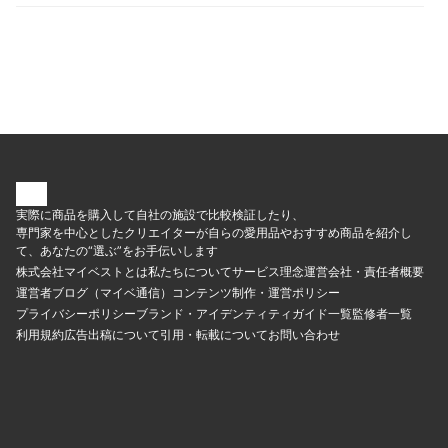
好評。比較したほかの商品には風味が物足りないものがあったなか、
香ばしいにおいや小麦の風味も感じられました。水分を含んだしっと
りした仕上がりで、冷めてもおいしく食べられるでしょう。米粉パン
のおいしさも優秀な評価を獲得。もっちりふんわりした食感で、米粉
の甘みと焼きあがりの香ばしさも感じられました。米粉特有の発酵臭
などはほとんど気にならず、「毎日食べても飽きないおいしさ」との
声もあがっています。グルテンフリーにこだわる人にも重宝します
よ。パンメニューは、食パン・全粒粉パン・米粉パンを含めた19種類
と豊富。非対応の商品が多かった、ブリオッシュや天然酵母パンなど
も作れるので、飽きずにいろいろ試せます。もち・ケーキ・ジャムな
どパン以外のメニューも6種類と充実しており、おやつ作りにも活躍す
るでしょう。具材投入機能・イースト自動投入機能があり、スイッチ
を入れたらほったらかしで調理できるのも魅力です。一方で、比較し
たほとんどの商品についていた本体のメニュー表示がないのは惜しい
実際に商品を購入して自社の施設で比較検証したり、
点。慣れるまでは、説明書を見ながら操作する必要があります。使用
中はガタガタと振動するうえ稼動音も最大49.2dBと大きく、夜間の使
専門家を中心としたクリエイターが自らの愛用品やおすすめ商品を紹介し
用には注意が必要です。「本体が大きい」との口コミどおり、2斤と大
て、あなたの“選ぶ”をお手伝いします
容量なぶんサイズは約幅25.6×奥行38.9cmと比較したなかでは大き
株式会社マイベストとは
私たちについて
サービス理念
運営会社・責任者概要
め。スペースを取るので、購入前に設置場所をチェックしておきまし
ょう。メニューが豊富でおいしいパンを焼けるのは魅力ですが、細か
運営者ブログ（マイベ通信）
コンテンツ制作・運営ポリシー
な使い勝手にもこだわりたい人は、ほかの商品も検討してみてくださ
プライバシーポリシー
ブランド・アイデンティティ
ガイド一覧
監修者一覧
い。＜おすすめな人＞食パンも米粉パンもおいしく作りたい人1.5斤・
利用規約
広告出稿について
引用・転載について
お問い合わせ
2斤サイズの食パンを作りたい人さまざまなアレンジパン作りを楽しみ
たい人＜おすすめできない人＞説明書なしでメニューを手軽に設定し
たい人夜間に稼動させてもうるさくないものがほしい人コンパクトな1
台を探している人