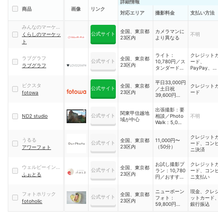
詳細情報
商品
画像
リンク
対応エリア
撮影料金
支払い方法
みんなのマーケッ
全国、東京都
カメラマンに
公式サイト
ト
くらしのマーケッ
不明
23区内
より異なる
ト
ライト：
クレジット
ラブグラフ
全国、東京都
公式サイト
10,780円／ス
ード、
23区内
ラブグラフ
タンダード：
PayPay、
26,180円／す
auPay
くすく3回プ
平日33,000円
ピクスタ
全国、東京都
クレジット
ラン；65,780
公式サイト
／土日祝
23区内
ード
fotowa
円
39,600円
（60分）
出張撮影：要
関東甲信越地
公式サイト
ND2 studio
相談／Photo
不明
域が中心
Walk：5,000
円
クレジット
うるる
全国、東京都
11,000円〜
公式サイト
ード、コン
23区内
（50分）
アワーフォト
ニ決済
お試し撮影プ
クレジット
ウェルビーイング
全国、東京都
公式サイト
ラン：10,780
ード、コン
23区内
ス
ふぉとる
円／おすすめ
ニ支払い
撮影プラン：
21,780円／よ
ニューボーン
現金、クレ
フォトホリック
全国、東京都
くばり撮影プ
公式サイト
フォト：
ットカード
23区内
fotoholic
ラン：52,800
59,800円～／
銀行振込
円
マタニティ：
22,000円～／