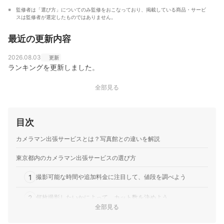
監修者は「選び方」についてのみ監修をおこなっており、掲載している商品・サービ
スは監修者が選定したものではありません。
最近の更新内容
2026.08.03
更新
ランキングを更新しました。
全部見る
目次
カメラマン出張サービスとは？写真館との違いを解説
東京都内のカメラマン出張サービスの選び方
1
撮影可能な時間や追加料金に注目して、値段を調べよう
2
何枚撮影したいかによって、カット数を決めよう
全部見る
3
実力あるカメラマンがいるか要確認。得意分野にも着目