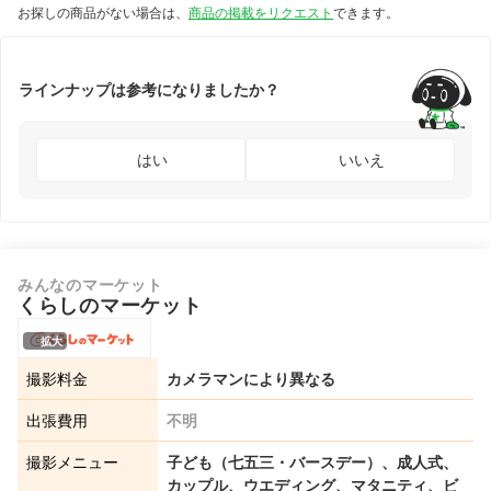
お探しの商品がない場合は、
商品の掲載をリクエスト
できます。
お宮参りな
ど：38,500円
～／日常撮
影：33,000円
～／お台場ロ
ケ：22,000円
ラインナップは参考になりましたか？
～
はい
いいえ
みんなのマーケット
くらしのマーケット
拡大
撮影料金
カメラマンにより異なる
出張費用
不明
撮影メニュー
子ども（七五三・バースデー）、成人式、
カップル、ウエディング、マタニティ、ビ