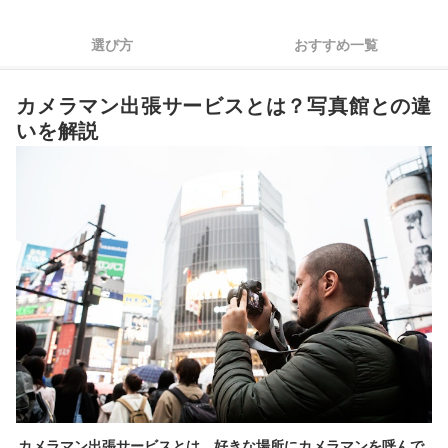
4
プラスαのサービスが充実したところを選ぼう
選び方
おすすめ一覧
おすすめの東京都内のカメラマン出張サービス7選
カメラマン出張サービスとは？写真館との違
プリンターがあれば自宅で現像できて便利
いを解説
カメラマン出張サービスとは、好きな場所にカメラマンを呼んで