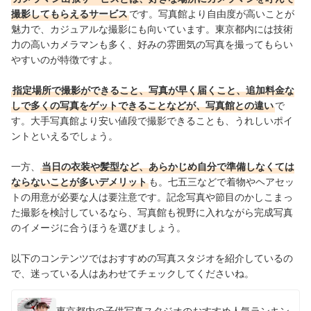
撮影してもらえるサービス
です。写真館より自由度が高いことが
魅力で、カジュアルな撮影にも向いています。東京都内には技術
力の高いカメラマンも多く、好みの雰囲気の写真を撮ってもらい
やすいのが特徴ですよ。
指定場所で撮影ができること、写真が早く届くこと、追加料金な
しで多くの写真をゲットできることなどが、写真館との違い
で
す。大手写真館より安い値段で撮影できることも、うれしいポイ
ントといえるでしょう。
一方、
当日の衣装や髪型など、あらかじめ自分で準備しなくては
ならないことが多いデメリット
も。七五三などで着物やヘアセッ
トの用意が必要な人は要注意です。記念写真や節目のかしこまっ
た撮影を検討しているなら、写真館も視野に入れながら完成写真
のイメージに合うほうを選びましょう。
以下のコンテンツではおすすめの写真スタジオを紹介しているの
で、迷っている人はあわせてチェックしてくださいね。
東京都内の子供写真スタジオのおすすめ人気ランキン