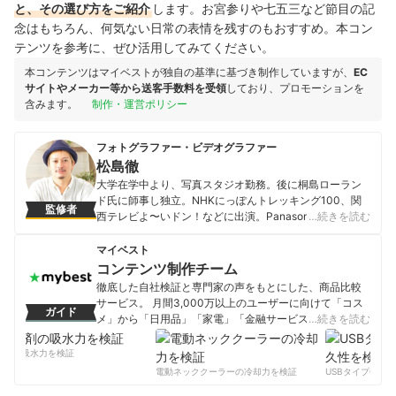
と、その選び方をご紹介
します。
お宮参りや七五三など節目の記
念はもちろん、何気ない日常の表情を残すのもおすすめ。本コン
テンツを参考に、ぜひ活用してみてください。
本コンテンツはマイベストが独自の基準に基づき制作していますが、
EC
サイトやメーカー等から送客手数料を受領
しており、プロモーションを
含みます。
制作・運営ポリシー
フォトグラファー・ビデオグラファー
松島徹
大学在学中より、写真スタジオ勤務。後に桐島ローラン
ド氏に師事し独立。NHKにっぽんトレッキング100、関
監修者
西テレビよ〜いドン！などに出演。Panasonic、ANA、
…続きを読む
ABC mart、CASIO、intel、LE CREUSET、Vitabrid
Japan、三井不動産等の広告やその他媒体などで幅広く
マイベスト
活動中。
コンテンツ制作チーム
松島徹のプロフィール
徹底した自社検証と専門家の声をもとにした、商品比較
サービス。 月間3,000万以上のユーザーに向けて「コス
ガイド
メ」から「日用品」「家電」「金融サービス」まで、ベ
…続きを読む
ストな商品を選んでもらうために、毎日コンテンツを制
作中。
剤の吸水力を検証
コンテンツ制作チームのプロフィール
電動ネッククーラーの冷却力を検証
USBタイプCケー