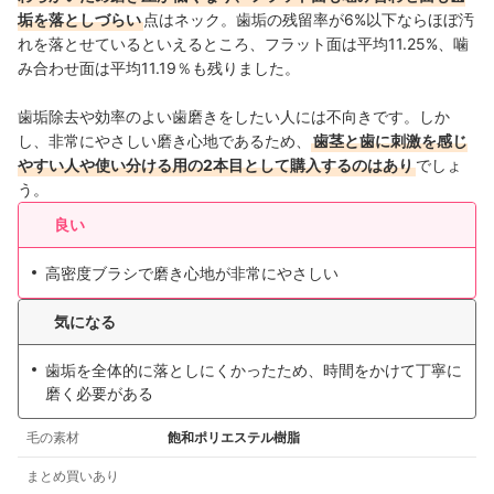
垢を落としづらい
点はネック。歯垢の残留率が6%以下ならほぼ汚
れを落とせているといえるところ、フラット面は平均11.25%、噛
み合わせ面は平均11.19％も残りました。
歯垢除去や効率のよい歯磨きをしたい人には不向きです。しか
し、非常にやさしい磨き心地であるため、
歯茎と歯に刺激を感じ
やすい人や使い分ける用の2本目として購入するのはあり
でしょ
う。
良い
高密度ブラシで磨き心地が非常にやさしい
気になる
歯垢を全体的に落としにくかったため、時間をかけて丁寧に
磨く必要がある
毛の素材
飽和ポリエステル樹脂
まとめ買いあり