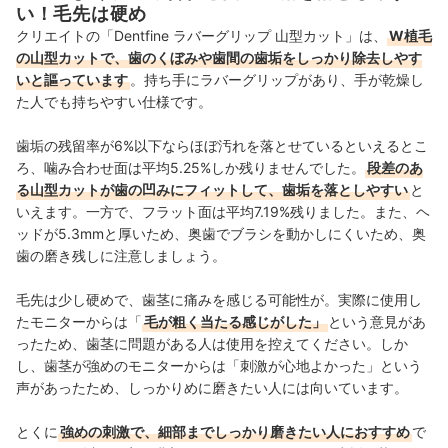
い！毛先は硬め
クリエイトの「Dentfine ラバーグリップ 山型カット」は、
W植毛
の山型カットで、歯のくぼみや歯間の歯垢をしっかり除去しやす
いと謳っています
。持ち手にラバーグリップがあり、手が乾燥し
た人でも持ちやすい仕様です。
歯垢の残留率が6%以下ならほぼ汚れを落とせているといえるとこ
ろ、噛み合わせ面は平均5.25%しか残りませんでした。
段差のあ
る山型カットが歯の凹みにフィットして、歯垢を落としやすい
と
いえます。一方で、フラット面は平均7.19%残りました。また、ヘ
ッドが5.3mmと厚いため、奥歯でブラシを動かしにくいため、奥
歯の磨き残しに注意しましょう。
毛先は少し硬めで、歯茎に痛みを感じる可能性が。実際に使用し
たモニターからは「
毛が粗く当たる感じがした」
という意見があ
ったため、歯茎に問題がある人は使用を控えてください。しか
し、歯茎が強めのモニターからは「刺激が心地よかった」という
声があったため、しっかりめに磨きたい人には向いています。
とくに
強めの刺激で、細部までしっかり磨きたい人におすすめ
で