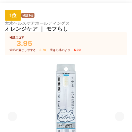
1位
検証3位
大木ヘルスケアホールディングス
オレンジケア
｜
モフらし
検証スコア
3.95
歯垢の落としやすさ
3.76
｜
磨き心地のよさ
5.00