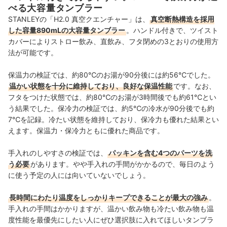
べる大容量タンブラー
STANLEYの「H2.0 真空クエンチャー」は、
真空断熱構造を採用
した容量890mLの大容量タンブラー
。ハンドル付きで、ツイスト
カバーによりストロー飲み、直飲み、フタ閉めの3とおりの使用方
法が可能です。
保温力の検証では、約80℃のお湯が90分後には約56℃でした。
温かい状態を十分に維持しており、良好な保温性能
です。なお、
フタをつけた状態では、約80℃のお湯が3時間後でも約61℃とい
う結果でした。保冷力の検証では、約5℃の冷水が90分後でも約
7℃を記録。冷たい状態を維持しており、保冷力も優れた結果とい
えます。保温力・保冷力ともに優れた商品です。
手入れのしやすさの検証では、
パッキンを含む4つのパーツを洗
う必要
があります。やや手入れの手間がかかるので、毎日のよう
に使う予定の人には向いていないでしょう。
長時間にわたり温度をしっかりキープできることが最大の強み
。
手入れの手間はかかりますが、温かい飲み物も冷たい飲み物も温
度性能を最優先にしたい人にぜひ選択肢に入れてほしいタンブラ