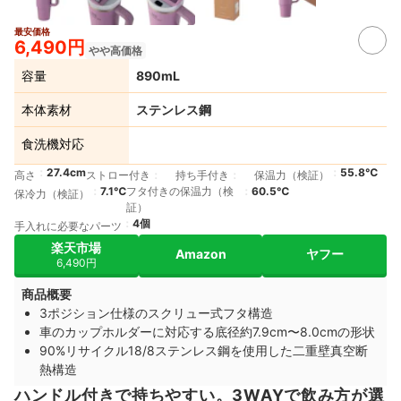
最安価格
6,490円
やや高価格
容量
890mL
本体素材
ステンレス鋼
食洗機対応
27.4cm
55.8℃
高さ
ストロー付き
持ち手付き
保温力（検証）
7.1℃
フタ付きの保温力（検
60.5℃
保冷力（検証）
証）
4個
手入れに必要なパーツ
楽天市場
Amazon
ヤフー
6,490円
商品概要
3ポジション仕様のスクリュー式フタ構造
車のカップホルダーに対応する底径約7.9cm〜8.0cmの形状
90%リサイクル18/8ステンレス鋼を使用した二重壁真空断
熱構造
ハンドル付きで持ちやすい。3WAYで飲み方が選