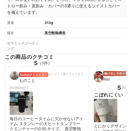
トロー飲み・直飲み・カバーの3通りに使えるツイストカバー
を備えています。
重量
313g
構造
真空断熱構造
セラミックコーティ
ング
この商品のクチコミ
5
（1件）
駆け出しサポーター
ガジェット系クリエイター
favlistクリエイター
Riin
ものこと
5
2026
2026/06/17
こぼれにくい
毎日のコーヒータイムに欠かせないアイ
テム スタンレーの大ヒットタンブラー
とにかくデザイン！
クエンチャーの0.6Lサイズ。 真空断熱
リンクホルダーに入