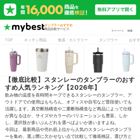
タンブラーおすすめ
商品比較サービス
マイページ
検索
TOP
キッチン用品
食器・カトラリー
タンブラー
おす
【徹底比較】スタンレーのタンブラーのおす
すめ人気ランキング【2026年】
飲み物の温度を長時間キープできるスタンレーのタンブラー。ア
ウトドアでの使用はもちろん、オフィスや自宅など普段使いでも
活躍します。真空断熱構造や二重断熱構造など商品によって仕様
が異なるほか、サイズやカラーのバリエーションも豊富。しか
し、選択肢が多いぶんどれを選べばよいか迷いますよね。
今回は、最新商品や売れ筋上位から人気のスタンレーのタンブラ
ーを集め、選ぶ際に欠かせない点で比較して徹底検証。選び方と