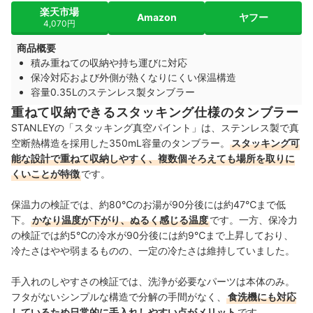
楽天市場
Amazon
ヤフー
4,070円
商品概要
積み重ねての収納や持ち運びに対応
保冷対応および外側が熱くなりにくい保温構造
容量0.35Lのステンレス製タンブラー
重ねて収納できるスタッキング仕様のタンブラー
STANLEYの「スタッキング真空パイント」は、ステンレス製で真
空断熱構造を採用した350mL容量のタンブラー。
スタッキング可
能な設計で重ねて収納しやすく、複数個そろえても場所を取りに
くいことが特徴
です。
保温力の検証では、約80℃のお湯が90分後には約47℃まで低
下。
かなり温度が下がり、ぬるく感じる温度
です。一方、保冷力
の検証では約5℃の冷水が90分後には約9℃まで上昇しており、
冷たさはやや弱まるものの、一定の冷たさは維持していました。
手入れのしやすさの検証では、洗浄が必要なパーツは本体のみ。
フタがないシンプルな構造で分解の手間がなく、
食洗機にも対応
しているため日常的に手入れしやすい点がメリット
です。