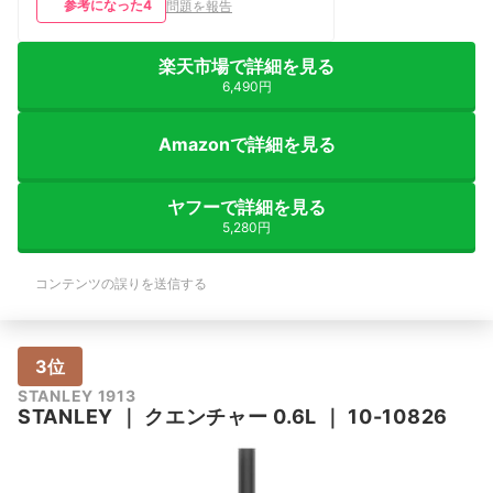
参考になった
4
問題を報告
ので車のドリンクホルダーにフィットし
ます。ストローも付いているのでドライ
ブ中の水分補給にも適していると思いま
楽天市場で詳細を見る
す。 リーズナブルとは言えませんが、
いいものであることは間違いないと思い
6,490円
ます。
Amazonで詳細を見る
ヤフーで詳細を見る
5,280円
コンテンツの誤りを送信する
3位
STANLEY 1913
STANLEY
｜
クエンチャー 0.6L
｜
10-10826