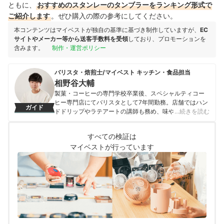
ともに、
おすすめのスタンレーのタンブラーをランキング形式で
ご紹介します
。ぜひ購入の際の参考にしてください。
本コンテンツはマイベストが独自の基準に基づき制作していますが、
EC
サイトやメーカー等から送客手数料を受領
しており、プロモーションを
含みます。
制作・運営ポリシー
バリスタ・焙煎士/マイベスト キッチン・食品担当
相野谷大輔
製菓・コーヒーの専門学校卒業後、スペシャルティコー
ヒー専門店にてバリスタとして7年間勤務。店舗ではハン
ガイド
ドドリップやラテアートの講師も務め、味や香りへの繊
…続きを読む
細な感覚を磨く。マイベスト入社後はカフェで勤務して
いたこれまでの経験を活かし、コーヒー器具をはじめ、
すべての検証は
調理器具やキッチン雑貨、食品・ドリンク、ギフトアイ
マイベストが行っています
テムなど、食まわり全般の商材の比較検証を担当。「ユ
ーザーの立場に立って考える」をモットーに、日々の業
務に取り組んでいる。また、焙煎士・バリスタとして現
在も現場に立ち、実体験に基づいたリアルなレビューを
届けている。
相野谷大輔のプロフィール