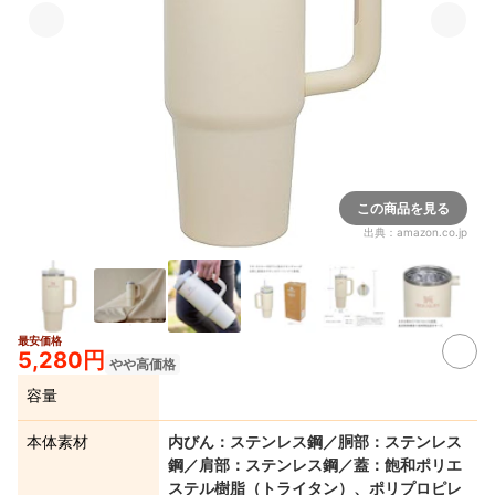
この商品を見る
出典：
amazon.co.jp
最安価格
5,280円
やや高価格
容量
本体素材
内びん：ステンレス鋼／胴部：ステンレス
鋼／肩部：ステンレス鋼／蓋：飽和ポリエ
ステル樹脂（トライタン）、ポリプロピレ