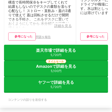
構造で長時間保冷をキープしてくれて
ドライブや職場にピ
結露もしないのでデスクの書類を濡らす
す。氷は割としっか
心配なし！ ストロー・直飲み・蓋の3通
には溶けていますけ
りで使えて 蓋は回転させるだけで開閉
できる手軽さ。 これをデスクに置いて
おくようにしてから 水分補給の頻度が
詳細を見る
増えました。
参考になった
参考になった
問題を報告
問
楽天市場で詳細を見る
5,720円
タイムセール
Amazonで詳細を見る
5,100円
ヤフーで詳細を見る
5,720円
コンテンツの誤りを送信する