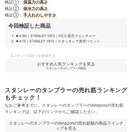
検証①：
保温力の高さ
検証②：
保冷力の高さ
検証③：
手入れのしやすさ
今回検証した商品
★4.60
｜
STANLEY 1913
｜
H2.0 真空クエンチャー
★4.15
｜
STANLEY 1913
｜
スタッキング真空パイント
コンテンツの誤りを送信する
おすすめ人気ランキングを見る
スタンレーのタンブラー5商品
スタンレーのタンブラーの売れ筋ランキング
もチェック！
なおご参考までに、スタンレーのタンブラーのAmazonの売れ筋
ランキングは、以下のリンクからご確認ください。
スタンレーのタンブラーのAmazonの売れ筋順の商品ラインナ
ップを見る