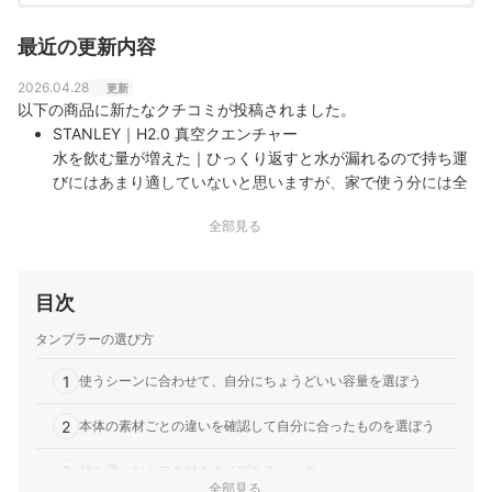
最近の更新内容
2026.04.28
更新
以下の商品に新たなクチコミが投稿されました。
STANLEY｜H2.0 真空クエンチャー
水を飲む量が増えた｜ひっくり返すと水が漏れるので持ち運
びにはあまり適していないと思いますが、家で使う分には全
く問題ないです。 大容量かつ保冷性もそこそこあるので、と
全部見る
りあえず冷やした水を入れてテーブルに置いておくだけで気
軽に水分補給ができます。些細なことですが冷蔵庫から…
目次
タンブラーの選び方
1
使うシーンに合わせて、自分にちょうどいい容量を選ぼう
2
本体の素材ごとの違いを確認して自分に合ったものを選ぼう
3
持ち運ぶならフタ付きタイプをチェック
全部見る