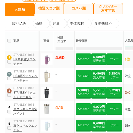
クリエイター
検証スコア順
コスパ順
人気順
おすすめ
絞り込み
価格
容量
本体素材
食洗機対応
検証
人気
商品
画像
最安価格
スコア
STANLEY 1913
4.60
6,490円
1
Amazon
ヤフー
1位
H2.0 真空クエン
楽天市場
チャー
STANLEY 1913
-
6,490円
5,280円
2
Amazon
2位
H2.0真空スリムク
楽天市場
ヤフー
エンチャー
STANLEY 1913
-
5,100円
5,720円
5,720円
3
3位
STANLEY
｜
クエ
Amazon
楽天市場
ヤフー
ンチャー 0.6L
｜
10-10826
STANLEY 1913
4.15
4,070円
4
Amazon
ヤフー
4位
スタッキング真空
楽天市場
パイント
STANLEY 1913
6,490円
-
5
Amazon
ヤフー
5位
真空スリムクエン
楽天市場
チャー