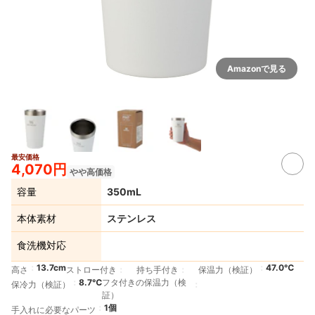
Amazonで見る
最安価格
4,070円
やや高価格
容量
350mL
本体素材
ステンレス
食洗機対応
13.7cm
47.0℃
高さ
ストロー付き
持ち手付き
保温力（検証）
8.7℃
フタ付きの保温力（検
保冷力（検証）
証）
1個
手入れに必要なパーツ