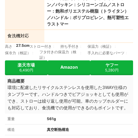
ン／パッキン：シリコーンゴム／ストロ
ー：飽和ポリエステル樹脂（トライタン）
／ハンドル：ポリプロピレン、熱可塑性エ
ラストマー
食洗機対応
27.5cm
高さ
ストロー付き
持ち手付き
保温力（検証）
フタ付きの保温力（検
保冷力（検証）
手入れに必要なパーツ
証）
楽天市場
ヤフー
Amazon
6,490円
5,280円
商品概要
環境に配慮したリサイクルステンレスを使用した3WAY仕様の
タンブラーです
。ハンドルつきでビアジョッキとしても使用が
でき、ストローは繰り返し使用が可能。車のカップホルダーに
も対応しており、食洗機での使用ができるのもポイントです。
重量
561g
構造
真空断熱構造