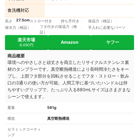
食洗機対応
27.5cm
高さ
ストロー付き
持ち手付き
保温力（検証）
フタ付きの保温力（検
保冷力（検証）
手入れに必要なパーツ
証）
楽天市場
Amazon
ヤフー
6,490円
商品概要
環境へのやさしさと頑丈さを両立したリサイクルステンレス素
材のタンブラーです。
真空断熱構造により長時間冷たさをキー
プし、
上部フタ部分を回転させることで
フタ・ストロー・飲み
口の
3通りの使い方が可能。
人間工学に基づいたハンドルは持
ちやすいグリップで、
たっぷり入る
880mL
サイズはさまざまな
シーンで使えます。
重量
561g
構造
真空断熱構造
セラミックコーティ
ング