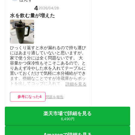
4
2026/04/28
水を飲む量が増えた
ひっくり返すと水が漏れるので持ち運び
にはあまり適していないと思いますが、
家で使う分には全く問題ないです。 大
容量かつ保冷性もそこそこあるので、と
りあえず冷やした水を入れてテーブルに
置いておくだけで気軽に水分補給ができ
ます。些細なことですが冷蔵庫からポッ
トを出してコップに入れて、という手順
詳細を見る
が無くなるだけで本当に水分摂取量が増
えます。 下の方がスリムになっている
参考になった
4
問題を報告
ので車のドリンクホルダーにフィットし
ます。ストローも付いているのでドライ
ブ中の水分補給にも適していると思いま
楽天市場で詳細を見る
す。 リーズナブルとは言えませんが、
いいものであることは間違いないと思い
6,490円
ます。
Amazonで詳細を見る