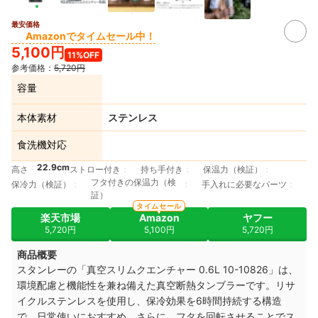
最安価格
Amazonでタイムセール中！
5,100円
11%OFF
参考価格：
5,720円
容量
本体素材
ステンレス
食洗機対応
22.9cm
高さ
ストロー付き
持ち手付き
保温力（検証）
フタ付きの保温力（検
保冷力（検証）
手入れに必要なパーツ
証）
タイムセール
楽天市場
Amazon
ヤフー
5,720円
5,100円
5,720円
商品概要
スタンレーの「真空スリムクエンチャー 0.6L 10-10826」は、
環境配慮と機能性を兼ね備えた真空断熱タンブラーです。リサ
イクルステンレスを使用し、保冷効果を6時間持続する構造
で、日常使いにおすすめ。さらに、フタを回転させることでス