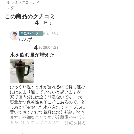
セラミックコーティ
ング
この商品のクチコミ
4
（1件）
中堅サポーター
男性 | 20代
ぽんず
4
2026/04/28
水を飲む量が増えた
ひっくり返すと水が漏れるので持ち運び
にはあまり適していないと思いますが、
家で使う分には全く問題ないです。 大
容量かつ保冷性もそこそこあるので、と
りあえず冷やした水を入れてテーブルに
置いておくだけで気軽に水分補給ができ
ます。些細なことですが冷蔵庫からポッ
トを出してコップに入れて、という手順
詳細を見る
が無くなるだけで本当に水分摂取量が増
えます。 下の方がスリムになっている