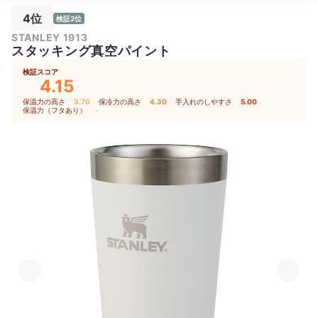
4位
検証2位
STANLEY 1913
スタッキング真空パイント
検証スコア
4.15
保温力の高さ
3.70
｜
保冷力の高さ
4.30
｜
手入れのしやすさ
5.00
｜
保温力（フタあり）
-