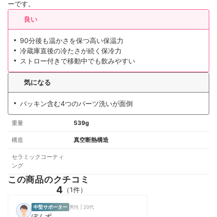
ーです。
良い
90分後も温かさを保つ高い保温力
冷蔵庫直後の冷たさが続く保冷力
ストロー付きで移動中でも飲みやすい
気になる
パッキン含む4つのパーツ洗いが面倒
重量
539g
構造
真空断熱構造
セラミックコーティ
ング
この商品のクチコミ
4
（1件）
中堅サポーター
男性 | 20代
ぽんず