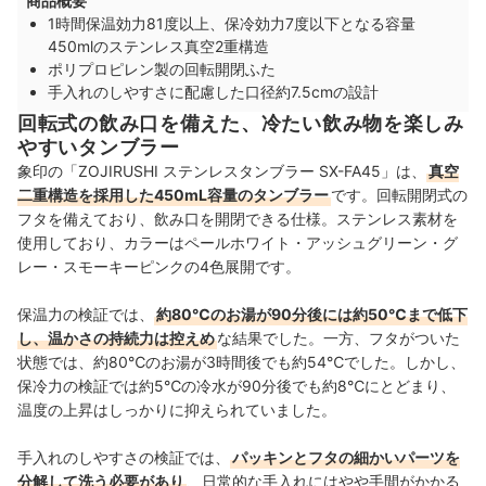
商品概要
1時間保温効力81度以上、保冷効力7度以下となる容量
450mlのステンレス真空2重構造
ポリプロピレン製の回転開閉ふた
手入れのしやすさに配慮した口径約7.5cmの設計
回転式の飲み口を備えた、冷たい飲み物を楽しみ
やすいタンブラー
象印の「ZOJIRUSHI ステンレスタンブラー SX-FA45」は、
真空
二重構造を採用した450mL容量のタンブラー
です。回転開閉式の
フタを備えており、飲み口を開閉できる仕様。ステンレス素材を
使用しており、カラーはペールホワイト・アッシュグリーン・グ
レー・スモーキーピンクの4色展開です。
保温力の検証では、
約80℃のお湯が90分後には約50℃まで低下
し、温かさの持続力は控えめ
な結果でした。一方、フタがついた
状態では、約80℃のお湯が3時間後でも約54℃でした。しかし、
保冷力の検証では約5℃の冷水が90分後でも約8℃にとどまり、
温度の上昇はしっかりに抑えられていました。
手入れのしやすさの検証では、
パッキンとフタの細かいパーツを
分解して洗う必要があり
、日常的な手入れにはやや手間がかかる