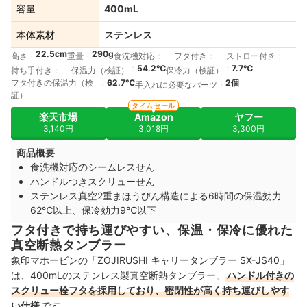
容量
400mL
本体素材
ステンレス
22.5cm
290g
高さ
重量
食洗機対応
フタ付き
ストロー付き
54.2℃
7.7℃
持ち手付き
保温力（検証）
保冷力（検証）
フタ付きの保温力（検
62.7℃
2個
手入れに必要なパーツ
証）
タイムセール
楽天市場
Amazon
ヤフー
3,140円
3,018円
3,300円
商品概要
食洗機対応のシームレスせん
ハンドルつきスクリューせん
ステンレス真空2重まほうびん構造による6時間の保温効力
62℃以上、保冷効力9℃以下
フタ付きで持ち運びやすい、保温・保冷に優れた
真空断熱タンブラー
象印マホービンの「ZOJIRUSHI キャリータンブラー SX-JS40」
は、400mLのステンレス製真空断熱タンブラー。
ハンドル付きの
スクリュー栓フタを採用しており、密閉性が高く持ち運びしやす
い仕様
です。