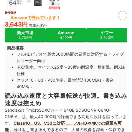
最安価格
Amazonで売れています！
3,643円
在庫わずか
楽天市場
Amazon
ヤフー
3,705円
4,199円
3,643円
商品概要
フルHDビデオで最大5000時間の録画に対応するドライブ
レコーダー向け
IPX7防水、マイナス25度〜85度の耐温度、耐衝撃、耐X線
仕様
クラス10・U3・V30準拠、最大読込100MB/s・書込
40MB/s
読み込み速度と大容量転送が快適。書き込み
速度は控えめ
Sandiskの「microSDXCカード 64GB SDSQQNR-064G-
GN6IA」は、最大40,000時間録画できる高耐久設計を謳っていま
す。
Class10、U3、V30に対応し、フルHDや4Kでの録画も可
能
。繰り返し書き換えできるので、大量の映像を録画・保存でき