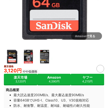
Amazonで見る
最安価格
3,120円
やや低価格
楽天市場
Amazon
ヤフー
3,120円
4,590円
4,215円
商品概要
最大読込速度200MB/s、最大書込速度90MB/s
容量64GBでUHS-I、Class10、U3、V30規格対応
防水、耐衝撃、耐温度、耐X線、耐磁性の耐久性能