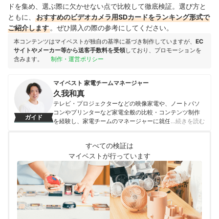
ドを集め、選ぶ際に欠かせない点で比較して徹底検証。選び方と
ともに、
おすすめのビデオカメラ用SDカードをランキング形式で
ご紹介します
。ぜひ購入の際の参考にしてください。
本コンテンツはマイベストが独自の基準に基づき制作していますが、
EC
サイトやメーカー等から送客手数料を受領
しており、プロモーションを
含みます。
制作・運営ポリシー
マイベスト 家電チームマネージャー
久我和真
テレビ・プロジェクターなどの映像家電や、ノートパソ
コンやプリンターなど家電全般の比較・コンテンツ制作
ガイド
を経験し、家電チームのマネージャーに就任。キャリブ
…続きを読む
レーションソフトを用いたテレビ・プロジェクターの画
質測定を設計したり、ノートパソコンのベンチマークテ
すべての検証は
ストに取り組んだりしてきた。「ユーザーにとってベス
マイベストが行っています
トな選択体験を提供する」ことを心がけて、コンテンツ
制作を行っている。
久我和真のプロフィール