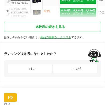
Amazon
楽天市場
ヤフー
Pro
｜
microSDXC
UHS-I カード
SILICON POWER
4,482円
4,980円
4,980円
4.15
10
10位
COMPUTER &
SILICONPOWER
Amazon
楽天市場
ヤフー
COMMUNICATIO
｜
高耐久microSD
NS
カード
｜
SP064GBSTXDV3
比較表の続きを見る
V1HSP
お探しの商品がない場合は、
商品の掲載をリクエスト
できます。
ランキングは参考になりましたか？
はい
いいえ
1位
WD