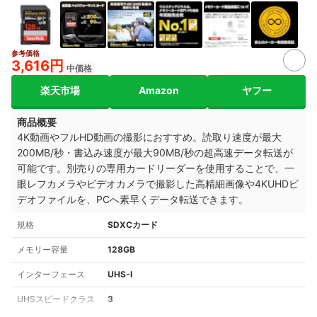
参考価格
2+
3,616円
中価格
楽天市場
Amazon
ヤフー
商品概要
4K動画やフルHD動画の撮影におすすめ。読取り速度が最大
200MB/秒・書込み速度が最大90MB/秒の超高速データ転送が
可能です。別売りの専用カードリーダーを使用することで、一
眼レフカメラやビデオカメラで撮影した高精細画像や4KUHDビ
デオファイルを、PCへ素早くデータ転送できます。
規格
SDXCカード
メモリー容量
128GB
インターフェース
UHS-Ⅰ
UHSスピードクラス
3