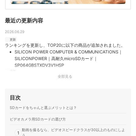
最近の更新内容
2026.06.29
更新
ランキングを更新し、TOP20に以下の商品が追加されました。
SILICON POWER COMPUTER & COMMUNICATIONS｜
SILICONPOWER｜高耐久microSDカード｜
SP064GBSTXDV3V1HSP
追加
Sandisk｜MAX ENDURANCE microSD Card｜SDSQQVR-
以下の商品をランキングに追加しました。
全部見る
064G-JN3ID
パイオニア｜microSDメモリーカード｜CD-MSD64G-2
ドライブレコーダー向きの高耐久設計が魅力。速度も悪くな
い｜パイオニアの「microSDメモリーカード CD-MSD64G-
目次
2」は、ドライブレコーダーへの使用を想定した高耐久
SDカードをちゃんと選ぶメリットとは？
microSDカードです。高耐久3D NAND型フラッシュメモリ
ーを採用し、繰り返しの書き込みにも強い耐久性を実現して
ビデオカメラ用SDカードの選び方
います。UHSス…
動画を撮るなら、ビデオスピードクラスが30以上のものにしよ
1
う