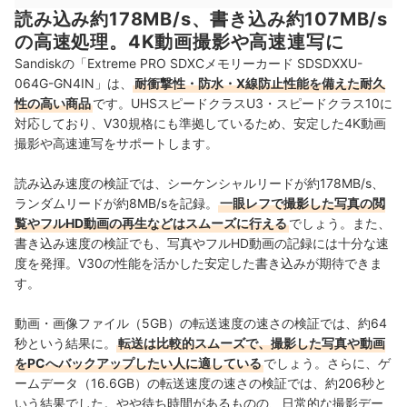
読み込み約178MB/s、書き込み約107MB/s
の高速処理。4K動画撮影や高速連写に
Sandiskの「Extreme PRO SDXCメモリーカード SDSDXXU-
064G-GN4IN」は、
耐衝撃性・防水・X線防止性能を備えた耐久
性の高い商品
です。UHSスピードクラスU3・スピードクラス10に
対応しており、V30規格にも準拠しているため、安定した4K動画
撮影や高速連写をサポートします。
読み込み速度の検証では、シーケンシャルリードが約178MB/s、
ランダムリードが約8MB/sを記録。
一眼レフで撮影した写真の閲
覧やフルHD動画の再生などはスムーズに行える
でしょう。また、
書き込み速度の検証でも、写真やフルHD動画の記録には十分な速
度を発揮。V30の性能を活かした安定した書き込みが期待できま
す。
動画・画像ファイル（5GB）の転送速度の速さの検証では、約64
秒という結果に。
転送は比較的スムーズで、撮影した写真や動画
をPCへバックアップしたい人に適している
でしょう。さらに、ゲ
ームデータ（16.6GB）の転送速度の速さの検証では、約206秒と
いう結果でした。やや待ち時間があるものの、日常的な撮影デー