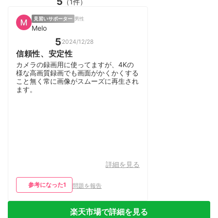
5
（1件）
見習いサポーター
男性
Melo
5
2024/12/28
信頼性、安定性
カメラの録画用に使ってますが、4Kの
様な高画質録画でも画面がかくかくする
こと無く常に画像がスムーズに再生され
ます。
詳細を見る
参考になった
1
問題を報告
楽天市場で詳細を見る