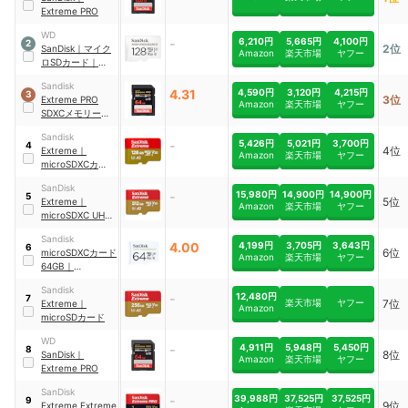
Extreme PRO
WD
-
6,210円
5,665円
4,100円
2
2位
SanDisk
｜
マイク
Amazon
楽天市場
ヤフー
ロSDカード
｜
SDSQQNR-128G-
Sandisk
GN6IA
4.31
4,590円
3,120円
4,215円
3
3位
Extreme PRO
Amazon
楽天市場
ヤフー
SDXCメモリーカ
ード
｜
SDSDXXU-
Sandisk
064G-GN4IN
-
5,426円
5,021円
3,700円
4
4位
Extreme
｜
Amazon
楽天市場
ヤフー
microSDXCカード
｜
SDSQXAA-
SanDisk
128G-GN6MN
-
15,980円
14,900円
14,900円
5
5位
Extreme
｜
Amazon
楽天市場
ヤフー
microSDXC UHS-
Iカード
｜
Sandisk
SDSQXAV-512G-
4.00
4,199円
3,705円
3,643円
6
6位
microSDXCカード
GN6MN
Amazon
楽天市場
ヤフー
64GB
｜
SDSQQNR-
Sandisk
064G-GN6IA
-
12,480円
7
楽天市場
ヤフー
7位
Extreme
｜
Amazon
microSDカード
WD
-
4,911円
5,948円
5,450円
8
8位
SanDisk
｜
Amazon
楽天市場
ヤフー
Extreme PRO
SanDisk
-
39,988円
37,525円
37,525円
9
9位
Extreme
Extreme