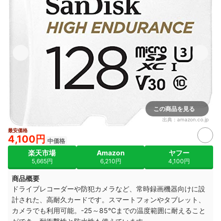
この商品を見る
出典：
amazon.co.jp
最安価格
4,100円
中価格
楽天市場
Amazon
ヤフー
5,665円
6,210円
4,100円
商品概要
ドライブレコーダーや防犯カメラなど、常時録画機器向けに設
計された、高耐久カードです。スマートフォンやタブレット、
カメラでも利用可能。-25～85℃までの温度範囲に耐えること