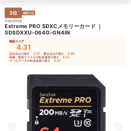
3位
検証3位
Sandisk
Extreme PRO SDXCメモリーカード
｜
SDSDXXU-064G-GN4IN
検証スコア
4.31
読み込みの速さ
4.37
｜
書き込みの速さ
4.29
｜
画像・動画ファイルの転送速度の速さ
4.22
｜
ゲームデータの転送速度の速さ
4.23