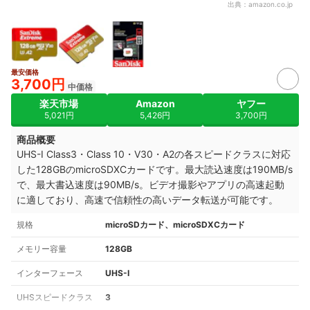
出典：
amazon.co.jp
最安価格
3,700円
中価格
楽天市場
Amazon
ヤフー
5,021円
5,426円
3,700円
商品概要
UHS-I Class3・Class 10・V30・A2の各スピードクラスに対応
した128GBのmicroSDXCカードです。最大読込速度は190MB/s
で、最大書込速度は90MB/s。ビデオ撮影やアプリの高速起動
に適しており、高速で信頼性の高いデータ転送が可能です。
規格
microSDカード、microSDXCカード
メモリー容量
128GB
インターフェース
UHS-I
UHSスピードクラス
3