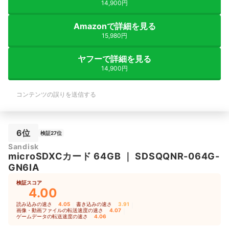
14,900円
Amazonで詳細を見る
15,980円
ヤフーで詳細を見る
14,900円
コンテンツの誤りを送信する
6位
検証27位
Sandisk
microSDXCカード 64GB
｜
SDSQQNR-064G-
GN6IA
検証スコア
4.00
読み込みの速さ
4.05
｜
書き込みの速さ
3.91
｜
画像・動画ファイルの転送速度の速さ
4.07
｜
ゲームデータの転送速度の速さ
4.06