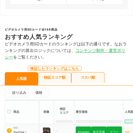
ビデオカメラ用SDカード全146商品
おすすめ人気ランキング
ビデオカメラ用SDカードのランキングは以下の通りです。なおラ
ンキングの算出ロジックについては、
コンテンツ制作・運営ポリ
シー
をご覧ください。
検証したランキングはこちら
検証スコア順
コスパ順
人気順
絞り込み
価格
検証
商品
画像
最安価格
人気
スコア
WD
-
1
Amazon
楽天市場
ヤフー
1位
SanDisk
｜