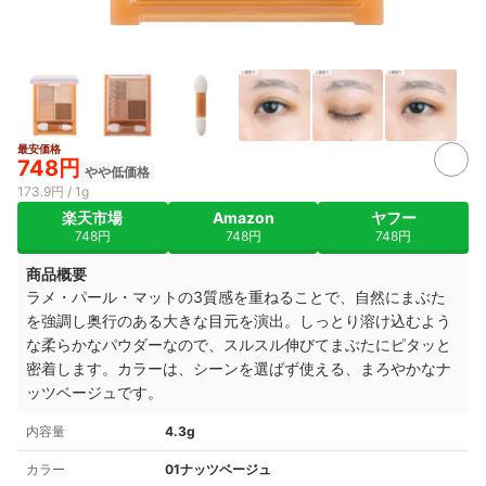
最安価格
5+
748円
やや低価格
173.9円 / 1g
楽天市場
Amazon
ヤフー
748円
748円
748円
商品概要
ラメ・パール・マットの3質感を重ねることで、自然にまぶた
を強調し奥行のある大きな目元を演出。しっとり溶け込むよう
な柔らかなパウダーなので、スルスル伸びてまぶたにピタッと
密着します。カラーは、シーンを選ばず使える、まろやかなナ
ッツベージュです。
内容量
4.3g
カラー
01ナッツベージュ