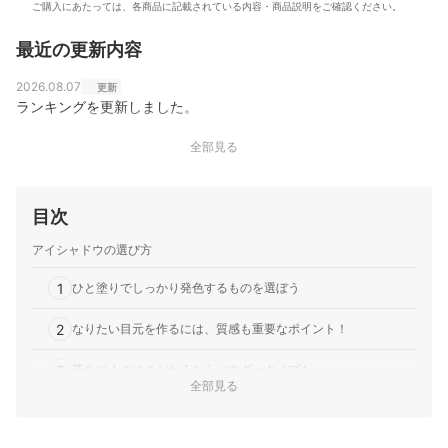
ご購入にあたっては、各商品に記載されている内容・商品説明をご確認ください。
最近の更新内容
2026.08.07
更新
ランキングを更新しました。
全部見る
目次
アイシャドウの選び方
1
ひと塗りでしっかり発色するものを選ぼう
2
なりたい目元を作るには、質感も重要なポイント！
3
落ちにくさにこだわるならパウダータイプを
全部見る
人気のブランドもチェックして。ベストセラーの商品から選ぶ
4
のもひとつの手