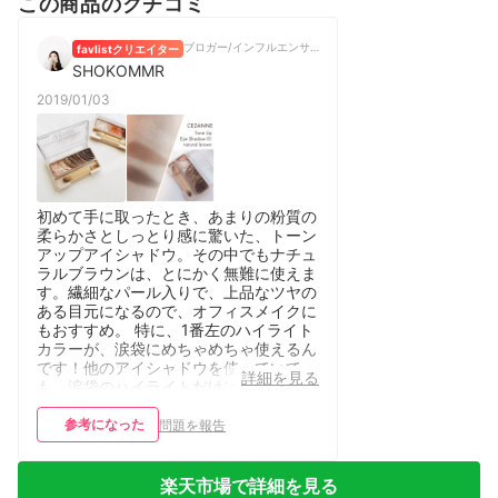
この商品のクチコミ
ブロガー/インフルエンサー
favlistクリエイター
SHOKOMMR
2019/01/03
初めて手に取ったとき、あまりの粉質の
柔らかさとしっとり感に驚いた、トーン
アップアイシャドウ。その中でもナチュ
ラルブラウンは、とにかく無難に使えま
す。繊細なパール入りで、上品なツヤの
ある目元になるので、オフィスメイクに
もおすすめ。 特に、1番左のハイライト
カラーが、涙袋にめちゃめちゃ使えるん
です！他のアイシャドウを使っていて
詳細を見る
も、涙袋のハイライトだけはこのアイシ
ャドウを使うくらい。 ほんのりベージ
ュなので、きちんと肌に馴染むし、細か
参考になった
問題を報告
いパール感がぷっくりきれいな涙袋に見
せてくれます。涙袋ハイライト難民の
方！ぜひ使ってみてください！
楽天市場で詳細を見る