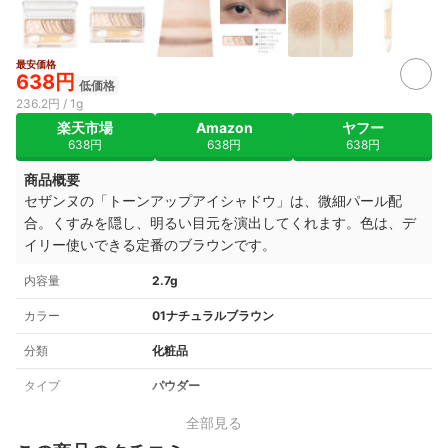
最安価格
638円
低価格
236.2円 / 1g
楽天市場
Amazon
ヤフー
638円
638円
638円
商品概要
セザンヌの「トーンアップアイシャドウ」は、微細パール配
合。くすみを隠し、明るい目元を演出してくれます。色は、デ
イリー使いできる定番のブラウンです。
内容量
2.7g
カラー
01ナチュラルブラウン
分類
化粧品
タイプ
パウダー
全部見る