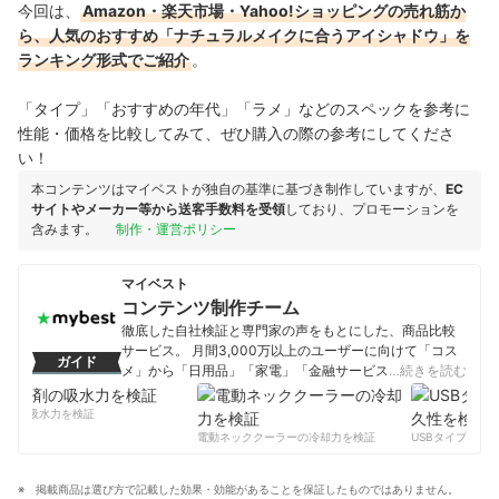
今回は、
Amazon・楽天市場・Yahoo!ショッピングの売れ筋か
ら、人気のおすすめ「ナチュラルメイクに合うアイシャドウ」を
ランキング形式でご紹介
。
「タイプ」「おすすめの年代」「ラメ」などのスペックを参考に
性能・価格を比較してみて、ぜひ購入の際の参考にしてくださ
い！
本コンテンツはマイベストが独自の基準に基づき制作していますが、
EC
サイトやメーカー等から送客手数料を受領
しており、プロモーションを
含みます。
制作・運営ポリシー
マイベスト
コンテンツ制作チーム
徹底した自社検証と専門家の声をもとにした、商品比較
サービス。 月間3,000万以上のユーザーに向けて「コス
ガイド
メ」から「日用品」「家電」「金融サービス」まで、ベ
…続きを読む
ストな商品を選んでもらうために、毎日コンテンツを制
作中。
剤の吸水力を検証
コンテンツ制作チームのプロフィール
電動ネッククーラーの冷却力を検証
USBタイプCケー
掲載商品は選び方で記載した効果・効能があることを保証したものではありません。