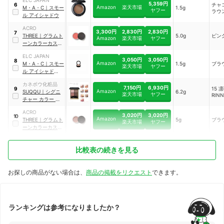
5,359円
チャ
6
Amazon
楽天市場
M・A・C
｜
スモー
1.5g
ヤフー
ラウ
ル アイシャドウ
ACRO
3,300円
2,830円
2,830円
7
THREE
｜
グラムト
5.0g
ピン
Amazon
楽天市場
ヤフー
ーンカラーカスタ
ード
｜
01
ELC JAPAN
3,050円
3,050円
8
Amazon
M・A・C
｜
スモー
1.5g
ブラ
楽天市場
ヤフー
ル アイシャドウ
ハニーラスト
カネボウ化粧品
7,150円
6,930円
15 凛
9
Amazon
SUQQU
｜
シグニ
6.2g
楽天市場
ヤフー
RIN
チャー カラー ア
イズ
ACRO
3,020円
3,020円
10
Amazon
THREE
｜
グラムト
5g
ブラ
楽天市場
ヤフー
ーンカラーカスタ
ード マルチカラー
バーム
｜
10
比較表の続きを見る
お探しの商品がない場合は、
商品の掲載をリクエスト
できます。
ランキングは参考になりましたか？