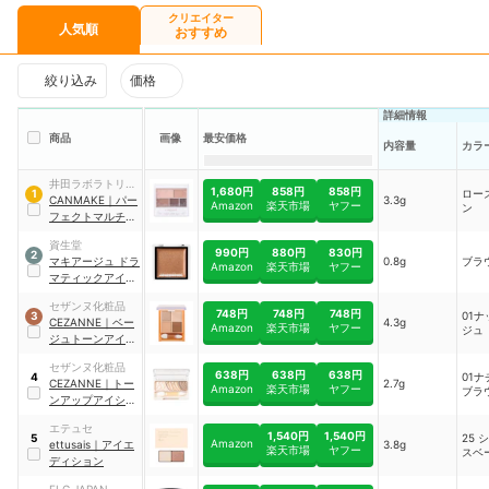
クリエイター
人気順
おすすめ
絞り込み
価格
詳細情報
商品
画像
最安価格
内容量
カラ
井田ラボラトリー
1,680円
858円
858円
ロー
1
ズ
CANMAKE
｜
パー
3.3g
Amazon
楽天市場
ヤフー
ン
フェクトマルチア
イズ
資生堂
990円
880円
830円
2
マキアージュ ドラ
0.8g
ブラ
Amazon
楽天市場
ヤフー
マティックアイカ
ラー
｜
GD803
セザンヌ化粧品
748円
748円
748円
01
3
CEZANNE
｜
ベー
4.3g
Amazon
楽天市場
ヤフー
ジュ
ジュトーンアイシ
ャドウ
セザンヌ化粧品
638円
638円
638円
01
4
CEZANNE
｜
トー
2.7g
Amazon
楽天市場
ヤフー
ブラ
ンアップアイシャ
ドウ
エテュセ
1,540円
1,540円
25 
5
Amazon
ettusais
｜
アイエ
3.8g
楽天市場
ヤフー
スベ
ディション
ELC JAPAN