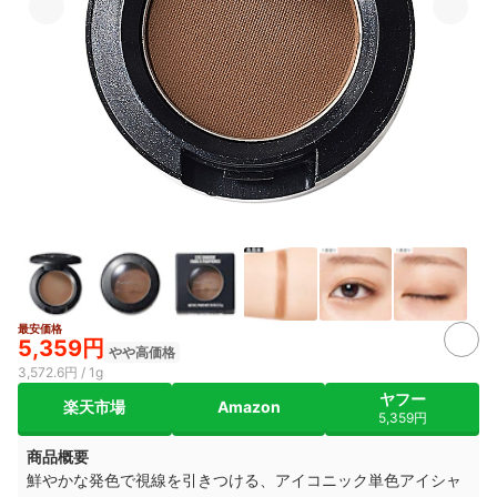
最安価格
6+
5,359円
やや高価格
3,572.6円 / 1g
ヤフー
楽天市場
Amazon
5,359円
商品概要
鮮やかな発色で視線を引きつける、アイコニック単色アイシャ