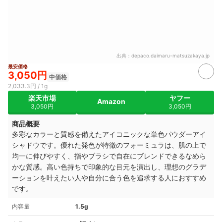
出典：
depaco.daimaru-matsuzakaya.jp
最安価格
3,050円
中価格
2,033.3円 / 1g
楽天市場
ヤフー
Amazon
3,050円
3,050円
商品概要
多彩なカラーと質感を備えたアイコニックな単色パウダーアイ
シャドウです。優れた発色が特徴のフォーミュラは、肌の上で
均一に伸びやすく、指やブラシで自在にブレンドできるなめら
かな質感。高い色持ちで印象的な目元を演出し、理想のグラデ
ーションを叶えたい人や自分に合う色を追求する人におすすめ
です。
内容量
1.5g