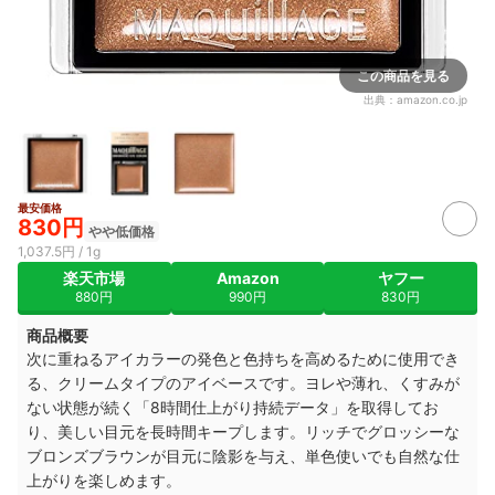
この商品を見る
出典：
amazon.co.jp
最安価格
830円
やや低価格
1,037.5円 / 1g
楽天市場
Amazon
ヤフー
880円
990円
830円
商品概要
次に重ねるアイカラーの発色と色持ちを高めるために使用でき
る、クリームタイプのアイベースです。ヨレや薄れ、くすみが
ない状態が続く「8時間仕上がり持続データ」を取得してお
り、美しい目元を長時間キープします。リッチでグロッシーな
ブロンズブラウンが目元に陰影を与え、単色使いでも自然な仕
上がりを楽しめます。