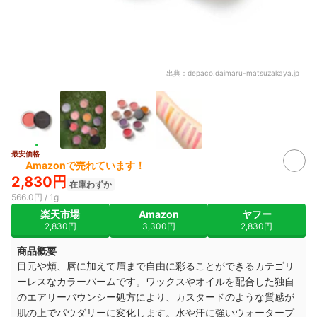
出典：
depaco.daimaru-matsuzakaya.jp
最安価格
Amazonで売れています！
2,830円
在庫わずか
566.0円 / 1g
楽天市場
Amazon
ヤフー
2,830円
3,300円
2,830円
商品概要
目元や頬、唇に加えて眉まで自由に彩ることができるカテゴリ
ーレスなカラーバームです。ワックスやオイルを配合した独自
のエアリーバウンシー処方により、カスタードのような質感が
肌の上でパウダリーに変化します。水や汗に強いウォータープ