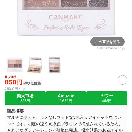
この商品を見る
出典：
amazon.co.jp
最安価格
858円
やや低価格
260.0円 / 1g
楽天市場
Amazon
ヤフー
858円
1,680円
858円
商品概要
マルチに使える、ラメなしマットな5色入りアイシャドウパレ
ットです。明度の違う同系色ブラウンで構成されているため、
きれいなグラデーションが簡単に完成。撥水効果のあるオイル